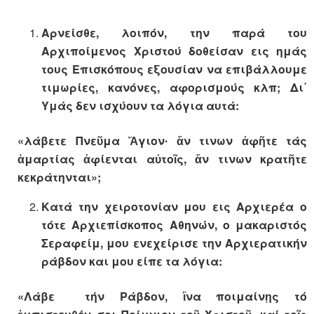
Αρνείσθε, λοιπόν, την παρά του
Αρχιποίμενος Χριστού δοθείσαν εις ημάς
τους Επισκόπους εξουσίαν να επιβάλλουμε
τιμωρίες, κανόνες, αφορισμούς κλπ; Δι΄
Υμάς δεν ισχύουν τα λόγια αυτά:
«λάβετε Πνεῦμα Ἅγιον∙ ἄν τινων ἀφῆτε τάς
ἁμαρτίας ἀφίενται αὐτοῖς, ἄν τινων κρατῆτε
κεκράτηνται»;
Κατά την χειροτονίαν μου εις Αρχιερέα ο
τότε Αρχιεπίσκοπος Αθηνών, ο μακαριστός
Σεραφείμ, μου ενεχείρισε την Αρχιερατικήν
ράβδον και μου είπε τα λόγια:
«Λάβε τήν Ράβδον, ἵνα ποιμαίνῃς τό