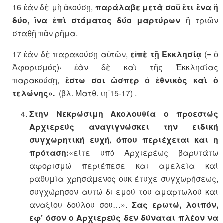
16 ἐὰν δὲ μὴ ἀκούσῃ,
παράλαβε μετὰ σοῦ ἔτι ἕνα ἢ
δύο, ἵνα ἐπὶ στόματος δύο μαρτύρων
ἢ τριῶν
σταθῇ πᾶν ρῆμα.
17 ἐὰν δὲ παρακούσῃ αὐτῶν,
εἰπὲ τῇ Έκκλησίᾳ
(= ὁ
Ἁφορισμός)
·
ἐὰν δὲ καὶ τῆς Ἐκκλησίας
παρακούσῃ,
ἔστω σοι ὥσπερ ὁ ἐθνικὸς καὶ ὁ
τελώνης».
(βλ. Ματθ. ιη΄15-17) .
Στην Νεκρώσιμη Ακολουθία ο προεστώς
Αρχιερεύς αναγιγνώσκει την ειδική
συγχωρητική ευχή, όπου περιέχεται και η
πρόταση:
«είτε υπό Αρχιερέως βαρυτάτω
αφορισμώ περιέπεσε και αμελεία καί
ραθυμία χρησάμενος ουκ έτυχε συγχωρήσεως,
συγχώρησον αυτώ δι εμού του αμαρτωλού και
αναξίου δούλου σου…».
Σας ερωτώ, λοιπόν,
εφ’ όσον ο Αρχιερεύς δεν δύναται πλέον να