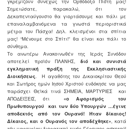
γκρεμίζουν συνεχώς την Ορθόδοξο Πίστη μας!
Σημειώσατε, παρακαλώ, ότι τον
Δεκαπενταύγουστο θα γιορτάσουμε και πάλι με
επαναλαμβανόμενα τα γνωστά περιοριστικά
μέτρα του Πάσχα! Δηλ. κλεισμένοι στα σπίτια
μας! “Μένουμε στο Σπίτι!” θα είναι και πάλι το
σύνθημα.
Το ανωτέρω Ανακοινωθέν της Ιεράς Συνόδου
αποτελεί προϊόν ΠΛΑΝΗΣ,
διό και συνιστά
εγκληματική πράξη της Εκκλησιαστικής
Διοικήσεως
. Η αγαθότης του Δικαιοκρίτου Θεού
και Σωτήρος ημών Ιησού Χριστού ευδόκησε να μας
παράσχει Θεϊκά τινά ΣΗΜΕΙΑ, ΜΑΡΤΥΡΙΕΣ και
ΑΠΟΔΕΙΞΕΙΣ, ότι
«ο Αφορισμός του
Πρωθυπουργού και των δύο Υπουργών …έγινε
αποδεκτός από τον Ουρανό! Ήταν δίκαιος!
Δίκαιος, και ο Ουρανός τον αποδέχθηκε»
, κατά
τήν μαρτυρίαν διορατικού τινός Γέροντος ασκητού!