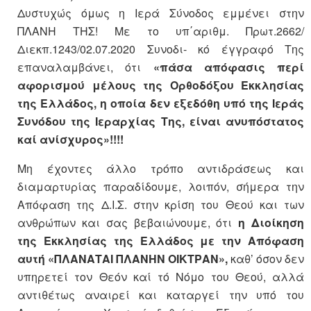
Δυστυχώς όμως η Ιερά Σύνοδος εμμένει στην
ΠΛΑΝΗ ΤΗΣ! Με το υπ΄αριθμ. Πρωτ.2662/
Διεκπ.1243/02.07.2020 Συνοδι- κό έγγραφό Της
επαναλαμβάνει, ότι
«πάσα απόφασις περί
αφορισμού μέλους της Ορθοδόξου Εκκλησίας
της Ελλάδος, η οποία δεν εξεδόθη υπό της Ιεράς
Συνόδου της Ιεραρχίας Της, είναι ανυπόστατος
καί ανίσχυρος»!!!!
Μη έχοντες άλλο τρόπο αντιδράσεως και
διαμαρτυρίας παραδίδουμε, λοιπόν, σήμερα την
Απόφαση της Δ.Ι.Σ. στην κρίση του Θεού και των
ανθρώπων και σας βεβαιώνουμε, ότι
η Διοίκηση
της Εκκλησίας της Ελλάδος με την Απόφαση
αυτή «ΠΛΑΝΑΤΑΙ ΠΛΑΝΗΝ ΟΙΚΤΡΑΝ»,
καθ’ όσον δεν
υπηρετεί τον Θεόν καί τό Νόμο του Θεού, αλλά
αντιθέτως αναιρεί και καταργεί την υπό του