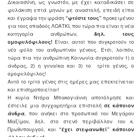
Δικαιοσύνη, ως γνωστόν, με έχει καταδικάσει σε
φυλάκιση επτά μηνών με αναστολή, επειδή είπα
και έγραψα την φράση
“φτύστε τους”
προκειμένου
για τους οπαδούς ΛΟΑΤΚΙ, που τώρα πια είναι η νέα
κατηγορία ανθρώπων,
δηλ. τους
ομοφυλόφιλους!
Είναι. αυτοί που συγκροτούν το
νέο φύλο του ανθρωπίνου γένους. Έτσι, λοιπόν,
τώρα πια την ανθρώπινη Κοινωνία συγκροτούν 1) ο
άνδρας, 2) η γυναίκα και 3) το τρίτο γένος, ο
ομοφυλόφιλος!
Αυτό το τρίτο γένος στις ημέρες μας επεκτείνεται
και επισημοποιείται!
Η κυρία Ντόρα Μπακογιάννη αποτόλμησε και
έστειλε μια συγχαρητήρια επιστολή
σε κάποιον
άνδρα
, που ανήκει στο προσωπικό του Μεγάρου
Μαξίμου, δηλ. στο στενό περιβάλλον του κ.
Πρωθυπουργού, και
“έχει στεφανωθεί” κάποιον