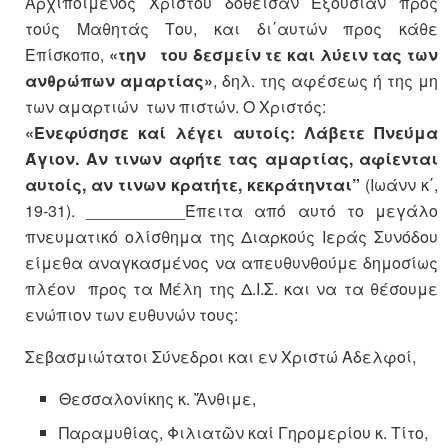
Αρχιποίμενος Χριστού δοθείσαν Εξουσίαν προς
τούς Μαθητάς Του, και δι΄αυτών προς κάθε
Επίσκοπο,
«την του δεσμείν τε και λύειν τας των
ανθρώπων αμαρτίας»
, δηλ. της αφέσεως ή της μη
των αμαρτιών των πιστών. Ο Χριστός:
«Ενεφύσησε καί λέγει αυτοίς: Λάβετε Πνεύμα
Άγιον. Αν τινων αφήτε τας αμαρτίας, αφίενται
αυτοίς, αν τινων κρατήτε, κεκράτηνται”
(Ιωάνν κ΄,
19-31). ___________Έπειτα από αυτό το μεγάλο
πνευματικό ολίσθημα της Διαρκούς Ιεράς Συνόδου
είμεθα αναγκασμένος να απευθυνθούμε δημοσίως
πλέον προς τα Μέλη της Δ.Ι.Σ. και να τα θέσουμε
ενώπιον των ευθυνών τους:
Σεβασμιώτατοι Σύνεδροι και εν Χριστώ Αδελφοί,
Θεσσαλονίκης κ. Ἄνθιμε,
Παραμυθίας, Φιλιατῶν καί Γηρομερίου κ. Τίτο,