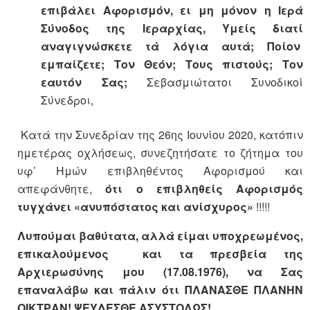
επιβάλει Αφορισμόν, ει μη μόνον η Ιερά
Σύνοδος της Ιεραρχίας, Υμείς διατί
αναγιγνώσκετε τά λόγια αυτά; Ποίον
εμπαίζετε; Τον Θεόν; Τους πιστούς; Τον
εαυτόν Σας;
Σεβασμιώτατοι Συνοδικοί
Σύνεδροι,
Κατά την Συνεδρίαν της 26ης Ιουνίου 2020, κατόπιν
ημετέρας οχλήσεως, συνεζητήσατε το ζήτημα του
υφ’ Ημών επιβληθέντος Αφορισμού και
απεφάνθητε,
ότι ο επιβληθείς Αφορισμός
τυγχάνει «ανυπόστατος και ανίσχυρος»
!!!!!
Λυπούμαι βαθύτατα, αλλά είμαι υποχρεωμένος,
επικαλούμενος και τα πρεσβεία της
Αρχιερωσύνης μου (17.08.1976), να Σας
επαναλάβω και πάλιν ότι ΠΛΑΝΑΣΘΕ ΠΛΑΝΗΝ
ΟΙΚΤΡΑΝ! ΨΕΥΔΕΣΘΕ ΑΣΥΣΤΟΛΩΣ!