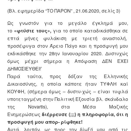
(Βλ. εφημερίδα “ΤΟ ΠΑΡΟΝ” , 21.06.2020, σελίς 3)
Ως γνωστόν για το μεγάλο έγκλημά μου,
το
«φτύστε τους»,
για το οποίο καταδικάσθηκα σε
επτά μήνες φυλάκιση με τριετή αναστολή,
προσέφυγα στον Άρειο Πάγο και η προσφυγή μου
εκδικάσθηκε την 28ην Ιανουαρίου 2020. Δυστυχώς
όμως μέχρι σήμερα η Απόφαση ΔΕΝ ΕΧΕΙ
ΔΗΜΟΣΙΕΥΘΕΙ!’
Παρά ταύτα, προς δόξαν της Ελληνικής
Δικαιοσύνης, η οποία κάποτε ήταν ΤΥΦΛΗ καί
ΚΟΥΦΗ, (σήμερα όμως – δυστυ-χώς – είναι τυφλά
υποτεταγμένη στην Πολιτική Εξουσία βλ. σκάνδαλο
της Novartis), στα Μέσα Μαζικής
Ενημερώσεως
διέρρευσε (;;;) η πληροφορία, ότι η
προσφυγή μου απορ- ρίφθηκε!
Αυτά, λοιπόν, ως προς την δίωξή μου από τις