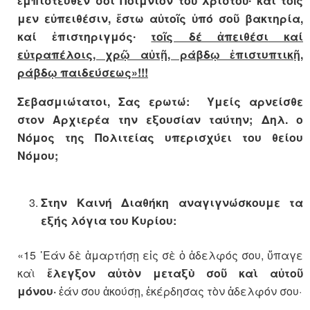
ἐμπιστευθέν σοι Ποίμνιον τοῦ Χριστοῦ∙ καί τοῖς
μεν εὐπειθέσιν, ἔστω αὐτοῖς ὑπό σοῦ βακτηρία,
καί ἐπιστηριγμός∙
τοῖς δέ ἀπειθέσι καί
εὐτραπέλοις, χρῷ αὐτῇ, ράβδῳ ἐπιστυπτικῇ,
ράβδῳ παιδεύσεως»!!!
Σεβασμιώτατοι, Σας ερωτώ: Υμείς αρνείσθε
στον Αρχιερέα την εξουσίαν ταύτην; Δηλ. ο
Νόμος της Πολιτείας
υπερισχύει του θείου
Νόμου;
Στην Καινή Διαθήκη αναγιγνώσκουμε τα
εξής λόγια του Κυρίου:
«15 ᾿Εάν δὲ ἁμαρτήσῃ εἰς σὲ ὁ ἀδελφός σου, ὕπαγε
καὶ
ἔλεγξον αὐτὸν μεταξὺ σοῦ καὶ αὐτοῦ
μόνου·
ἐάν σου ἀκούσῃ, ἐκέρδησας τὸν ἀδελφόν σου·