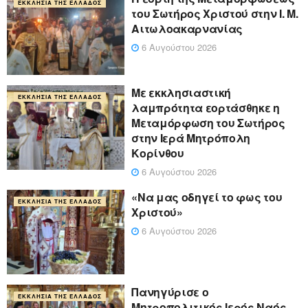
ΕΚΚΛΗΣΊΑ ΤΗΣ ΕΛΛΆΔΟΣ
του Σωτήρος Χριστού στην Ι. Μ.
Αιτωλοακαρνανίας
6 Αυγούστου 2026
Με εκκλησιαστική
ΕΚΚΛΗΣΊΑ ΤΗΣ ΕΛΛΆΔΟΣ
λαμπρότητα εορτάσθηκε η
Μεταμόρφωση του Σωτήρος
στην Ιερά Μητρόπολη
Κορίνθου
6 Αυγούστου 2026
«Να μας οδηγεί το φως του
ΕΚΚΛΗΣΊΑ ΤΗΣ ΕΛΛΆΔΟΣ
Χριστού»
6 Αυγούστου 2026
Πανηγύρισε ο
ΕΚΚΛΗΣΊΑ ΤΗΣ ΕΛΛΆΔΟΣ
Μητροπολιτικός Ιερός Ναός