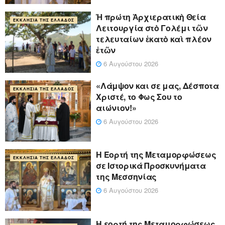
Ἡ πρώτη Ἀρχιερατικὴ Θεία
ΕΚΚΛΗΣΊΑ ΤΗΣ ΕΛΛΆΔΟΣ
Λειτουργία στὸ Γολέμι τῶν
τελευταίων ἑκατὸ καὶ πλέον
ἐτῶν
6 Αυγούστου 2026
«Λάμψον και σε μας, Δέσποτα
ΕΚΚΛΗΣΊΑ ΤΗΣ ΕΛΛΆΔΟΣ
Χριστέ, το Φως Σου το
αιώνιον!»
6 Αυγούστου 2026
Η Εορτή της Μεταμορφώσεως
ΕΚΚΛΗΣΊΑ ΤΗΣ ΕΛΛΆΔΟΣ
σε Ιστορικά Προσκυνήματα
της Μεσσηνίας
6 Αυγούστου 2026
Η εορτή της Μεταμορφώσεως