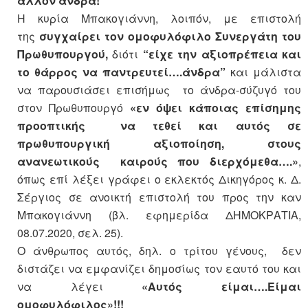
άλλον άνδρα!
Η κυρία Μπακογιάννη, λοιπόν, με επιστολή
της
συγχαίρει τον ομοφυλόφιλο Συνεργάτη του
Πρωθυπουργού,
διότι
“είχε την αξιοπρέπεια και
το θάρρος να παντρευτεί….άνδρα”
και μάλιστα
να παρουσιάσει επισήμως το άνδρα-σύζυγό του
στον Πρωθυπουργό
«εν όψει κάποιας επίσημης
προοπτικής να τεθεί και αυτός σε
πρωθυπουργική αξιοποίηση, στους
ανανεωτικούς καιρούς που διερχόμεθα….»
,
όπως επί λέξει γράφει ο εκλεκτός Δικηγόρος κ. Δ.
Σέργιος σε ανοικτή επιστολή του προς την καν
Μπακογιάννη (βλ. εφημερίδα ΔΗΜΟΚΡΑΤΙΑ,
08.07.2020, σελ. 25).
Ο άνθρωπος αυτός, δηλ. ο τρίτου γένους, δεν
διστάζει να εμφανίζει δημοσίως τον εαυτό του και
να λέγει
«Αυτός είμαι….Είμαι
ομοφυλόφιλος»!!!