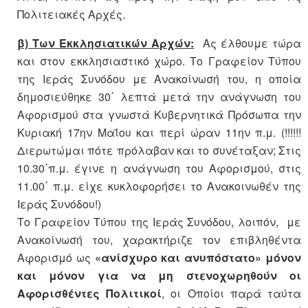
Πολιτειακές Αρχές.
β) Των Εκκλησιατικών Αρχών:
Ας έλθουμε τώρα
και στον εκκλησιαστικό χώρο. Το Γραφείον Τύπου
της Ιεράς Συνόδου με Ανακοίνωσή του, η οποία
δημοσιεύθηκε 30΄ λεπτά μετά την ανάγνωση του
Αφορισμού στα γνωστά Κυβερνητικά Πρόσωπα την
Κυριακή 17ην Μαΐου και περί ώραν 11ην π.μ. (!!!!!!
Διερωτώμαι πότε πρόλαβαν και το συνέταξαν; Στις
10.30΄π.μ. έγινε η ανάγνωση του Αφορισμού, στις
11.00΄ π.μ. είχε κυκλοφορήσει το Ανακοινωθέν της
Ιεράς Συνόδου!)
Το Γραφείον Τύπου της Ιεράς Συνόδου, λοιπόν, με
Ανακοίνωσή του, χαρακτήριζε τον επιβληθέντα
Αφορισμό ως
«ανίσχυρο και ανυπόστατο»
μόνον
και μόνον για να μη στενοχωρηθούν οι
Αφορισθέντες Πολιτικοί
, οι Οποίοι παρά ταύτα