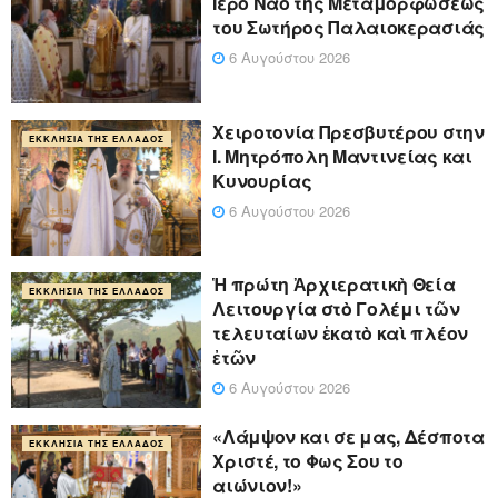
Ιερό Ναό της Μεταμορφώσεως
του Σωτήρος Παλαιοκερασιάς
6 Αυγούστου 2026
Xειροτονία Πρεσβυτέρου στην
ΕΚΚΛΗΣΊΑ ΤΗΣ ΕΛΛΆΔΟΣ
Ι. Μητρόπολη Μαντινείας και
Κυνουρίας
6 Αυγούστου 2026
Ἡ πρώτη Ἀρχιερατικὴ Θεία
ΕΚΚΛΗΣΊΑ ΤΗΣ ΕΛΛΆΔΟΣ
Λειτουργία στὸ Γολέμι τῶν
τελευταίων ἑκατὸ καὶ πλέον
ἐτῶν
6 Αυγούστου 2026
«Λάμψον και σε μας, Δέσποτα
ΕΚΚΛΗΣΊΑ ΤΗΣ ΕΛΛΆΔΟΣ
Χριστέ, το Φως Σου το
αιώνιον!»