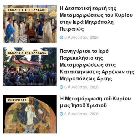
Η Δεσποτική εορτή της
ΕΚΚΛΗΣΊΑ ΤΗΣ ΕΛΛΆΔΟΣ
Μεταμορφώσεως του Κυρίου
στην Ιερά Μητρόπολη
Πειραιώς
6 Αυγούστου 2026
Πανηγύρισε το Ιερό
ΕΚΚΛΗΣΊΑ ΤΗΣ ΕΛΛΆΔΟΣ
Παρεκκλήσιο της
Μεταμορφώσεως στις
Κατασκηνώσεις Αρρένων της
Μητροπόλεως Άρτης
6 Αυγούστου 2026
Ἡ Μεταμόρφωση τοῦ Κυρίου
ΚΗΡΎΓΜΑΤΑ
μας Ἰησοῦ Χριστοῦ
6 Αυγούστου 2026