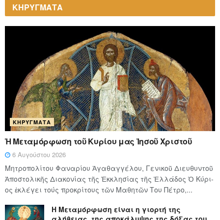
ΚΗΡΥΓΜΑΤΑ
ΚΗΡΎΓΜΑΤΑ
Ἡ Μεταμόρφωση τοῦ Κυρίου μας Ἰησοῦ Χριστοῦ
6 Αυγούστου 2026
Μητροπολίτου Φαναρίου Ἀγαθαγγέλου, Γενικοῦ Διευθυντοῦ
Ἀποστολικῆς Διακονίας τῆς Ἐκκλησίας τῆς Ἑλλάδος Ὁ Κύ­ρι­
ος ἐκλέγει τούς προ­κρί­τους τῶν Μα­θη­τῶν Του Πέ­τρο,...
Η Μεταμόρφωση είναι η γιορτή της
αλήθειας, της αποκάλυψης της δόξας του