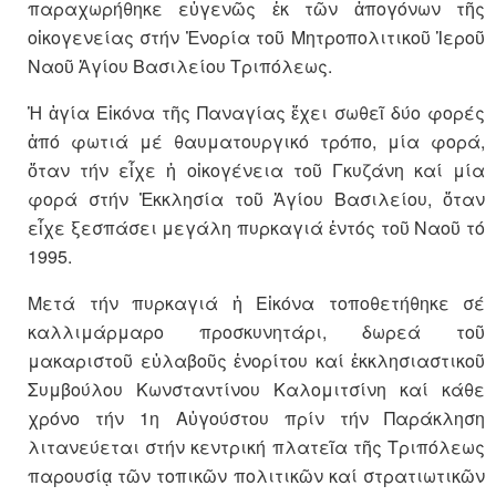
παραχωρήθηκε εὐγενῶς ἐκ τῶν ἀπογόνων τῆς
οἰκογενείας στήν Ἐνορία τοῦ Μητροπολιτικοῦ Ἱεροῦ
Ναοῦ Ἁγίου Βασιλείου Τριπόλεως.
Ἡ ἁγία Εἰκόνα τῆς Παναγίας ἔχει σωθεῖ δύο φορές
ἀπό φωτιά μέ θαυματουργικό τρόπο, μία φορά,
ὅταν τήν εἶχε ἡ οἰκογένεια τοῦ Γκυζάνη καί μία
φορά στήν Ἐκκλησία τοῦ Ἁγίου Βασιλείου, ὅταν
εἶχε ξεσπάσει μεγάλη πυρκαγιά ἐντός τοῦ Ναοῦ τό
1995.
Μετά τήν πυρκαγιά ἡ Εἰκόνα τοποθετήθηκε σέ
καλλιμάρμαρο προσκυνητάρι, δωρεά τοῦ
μακαριστοῦ εὐλαβοῦς ἐνορίτου καί ἐκκλησιαστικοῦ
Συμβούλου Κωνσταντίνου Καλομιτσίνη καί κάθε
χρόνο τήν 1η Αὐγούστου πρίν τήν Παράκληση
λιτανεύεται στήν κεντρική πλατεῖα τῆς Τριπόλεως
παρουσίᾳ τῶν τοπικῶν πολιτικῶν καί στρατιωτικῶν