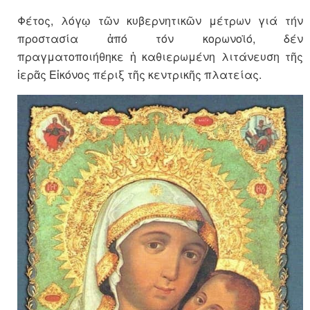
Φέτος, λόγῳ τῶν κυβερνητικῶν μέτρων γιά τήν
προστασία ἀπό τόν κορωνοϊό, δέν
πραγματοποιήθηκε ἡ καθιερωμένη λιτάνευση τῆς
ἱερᾶς Εἰκόνος πέριξ τῆς κεντρικῆς πλατείας.