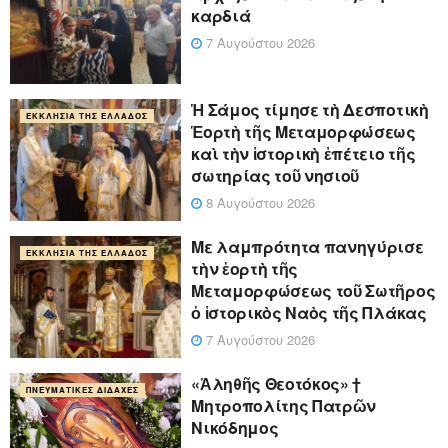
καρδιά
7 Αυγούστου 2026
Ἡ Σάμος τίμησε τὴ Δεσποτικὴ
ΕΚΚΛΗΣΊΑ ΤΗΣ ΕΛΛΆΔΟΣ
Ἑορτὴ τῆς Μεταμορφώσεως
καὶ τὴν ἱστορικὴ ἐπέτειο τῆς
σωτηρίας τοῦ νησιοῦ
8 Αυγούστου 2026
Με λαμπρότητα πανηγύρισε
ΕΚΚΛΗΣΊΑ ΤΗΣ ΕΛΛΆΔΟΣ
τὴν ἑορτὴ τῆς
Μεταμορφώσεως τοῦ Σωτῆρος
ὁ ἱστορικὸς Ναὸς τῆς Πλάκας
7 Αυγούστου 2026
«Ἀληθῆς Θεοτόκος» †
ΠΝΕΥΜΑΤΙΚΈΣ ΔΙΔΑΧΈΣ
Μητροπολίτης Πατρῶν
Νικόδημος