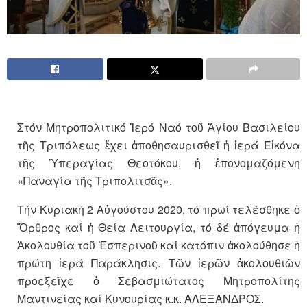
Στόν Μητροπολιτικό Ἱερό Ναό τοῦ Ἁγίου Βασιλείου
τῆς Τριπόλεως ἔχει ἀποθησαυρισθεῖ ἡ ἱερά Εἰκόνα
τῆς Ὑπεραγίας Θεοτόκου, ἡ ἐπονομαζόμενη
«Παναγία τῆς Τριπολιτσᾶς».
Τήν Κυριακή 2 Αὐγούστου 2020, τό πρωί τελέσθηκε ὁ
Ὄρθρος καί ἡ Θεία Λειτουργία, τό δέ ἀπόγευμα ἡ
Ἀκολουθία τοῦ Ἑσπερινοῦ καί κατόπιν ἀκολούθησε ἡ
πρώτη ἱερά Παράκλησις. Τῶν ἱερῶν ἀκολουθιῶν
προεξεῖχε ὁ Σεβασμιώτατος Μητροπολίτης
Μαντινείας καί Κυνουρίας κ.κ. ΑΛΕΞΑΝΔΡΟΣ.