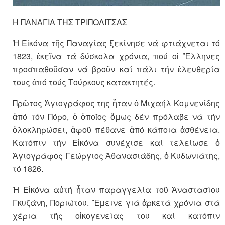
Η ΠΑΝΑΓΙΑ ΤΗΣ ΤΡΙΠΟΛΙΤΣΑΣ
Ἡ Εἰκόνα τῆς Παναγίας ξεκίνησε νά φτιάχνεται τό
1823, ἐκεῖνα τά δύσκολα χρόνια, πού οἱ Ἕλληνες
προσπαθοῦσαν νά βροῦν καί πάλι τήν ἐλευθερία
τους ἀπό τούς Τούρκους κατακτητές.
Πρῶτος Ἁγιογράφος της ἦταν ὁ Μιχαήλ Κομνενίδης
ἀπό τόν Πόρο, ὁ ὁποῖος ὅμως δέν πρόλαβε νά τήν
ὁλοκληρώσει, ἀφοῦ πέθανε ἀπό κάποια ἀσθένεια.
Κατόπιν τήν Εἰκόνα συνέχισε καί τελείωσε ὁ
Ἁγιογράφος Γεώργιος Ἀθανασιάδης, ὁ Κυδωνιάτης,
τό 1826.
Ἡ Εἰκόνα αὐτή ἦταν παραγγελία τοῦ Ἀναστασίου
Γκυζάνη, Ποριώτου. Ἔμεινε γιά ἀρκετά χρόνια στά
χέρια τῆς οἰκογενείας του καί κατόπιν