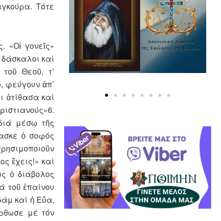
αγκούρα. Τότε
. «Οἱ γονεῖς»
 δάσκαλοι καί
τοῦ Θεοῦ, τ’
, φεύγουν ἀπ’
ι ἀτίθασα καί
ριστιανούς»6.
διά μέσῳ τῆς
δασκε ὁ σοφός
χρησιμοποιοῦν
ος ἔχεις!» καί
ως ὁ διάβολος
ά τοῦ ἐπαίνου
άμ καί ἡ Εὔα,
όρθωσε μέ τόν