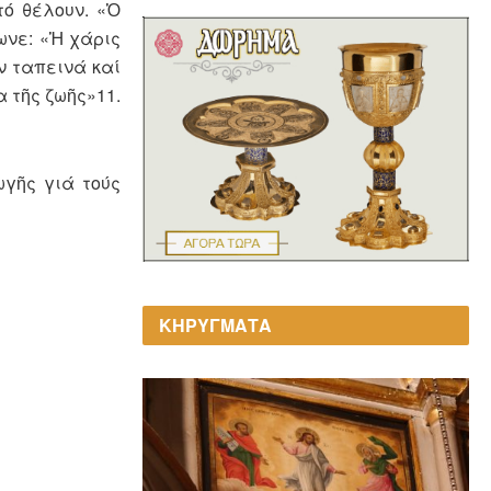
τό θέλουν. «Ὁ
ωνε: «Ἡ χάρις
ν ταπεινά καί
α τῆς ζωῆς»11.
γῆς γιά τούς
ΚΗΡΥΓΜΑΤΑ