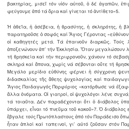
βακτηρίας, μισεῖ τόν υἱόν αὐτοῦ, ὁ δέ ἀγαπῶν, ἐ
φεύγουμε ἀπό τά ὅρια καί γίνεται τό ἀντίθετο»5.
Ἡ ἀθεΐα, ἡ ἀσέβεια, ἡ θρασύτης, ἡ σκληρότης, ἡ 
παρατηροῦσε ὁ σοφός καί Ἅγιος Γέροντας «εὐθύνοντα
οἱ καθηγητές μετά. Τά ἐπαινοῦν διαρκῶς. Τούς 
ἀποξενώνουν ἀπ’ τήν Ἐκκλησία. Ὅταν μεγαλώσουν λίγ
τή θρησκεία καί τήν περιφρονοῦν, χάνουν τό σεβασμ
σκληρά καί ἄπονα, χωρίς νά σέβονται οὔτε τή θρησκ
Μεγάλο μερίδιο εὐθύνης φέρνει ἡ σύγχρονη ψευτ
διδασκαλίας τῆς ἄθεης ψυχολογίας καί παιδαγωγι
Ἅγιος Παιδαγωγός Πορφύριος «κατόρθωσε νά ἐξαφαν
ἄλλα ὀνόματα. Οἱ γιατροί, οἱ ψυχολόγοι λένε συχνά,
τά τοιαῦτα. Δέν παραδέχονται ὅτι ὁ διάβολος ὑπο
ὑπάρχει, εἶναι τό πνεῦμα τοῦ κακοῦ»7. Ὁ διάβολος 
ἔβγαλε τούς Πρωτόπλαστους ἀπό τόν Παράδεισο ὅπως 
ἦταν ἁπλοί καί ταπεινοί, γι’ αὐτό ζοῦσαν στόν 