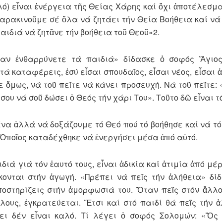
αλό) εἶναι ἐνέργεια τῆς Θείας Χάρης καί ὄχι ἀποτέλεσμα
παρακινοῦμε σέ ὅλα νά ζητάει τήν Θεία Βοήθεια καί νά
αιδιά νά ζητᾶνε τήν βοήθεια τοῦ Θεοῦ»2.
ταν ἐνθαρρύνετε τά παιδιά» δίδασκε ὁ σοφός Ἅγιο
ά καταφέρεις, ἐσύ εἶσαι σπουδαῖος, εἶσαι νέος, εἶσαι ἀ
ε ὅμως, νά τοῦ πεῖτε νά κάνει προσευχή. Νά τοῦ πεῖτε: 
ου νά σοῦ δώσει ὁ Θεός τήν χάρι Του». Τοῦτο δῶ εἶναι τ
ένα ἀλλά νά δοξάζουμε τό Θεό πού τό βοήθησε καί νά τ
ὁ Ὁποῖος καταδέχθηκε νά ἐνεργήσει μέσα ἀπό αὐτό.
ιά γιά τόν ἑαυτό τους, εἶναι ἀδικία καί ἀτιμία ἀπό μέ
νται στήν ἀγωγή. «Πρέπει νά πεῖς τήν ἀλήθεια» δί
ποστηρίζεις στήν ἀμορφωσιά του. Ὅταν πεῖς στόν ἄλλο
λους, ἐγκρατεύεται. Ἔτσι καί στό παιδί θά πεῖς τήν ἀ
ει δέν εἶναι καλό. Τί λέγει ὁ σοφός Σολομών: «Ὅς