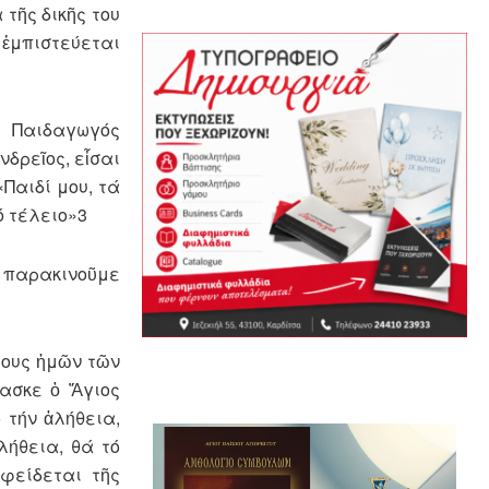
 τῆς δικῆς του
 ἐμπιστεύεται
ς Παιδαγωγός
νδρεῖος, εἶσαι
«Παιδί μου, τά
ό τέλειο»3
ό παρακινοῦμε
ρους ἡμῶν τῶν
δασκε ὁ Ἅγιος
 τήν ἀλήθεια,
λήθεια, θά τό
 φείδεται τῆς