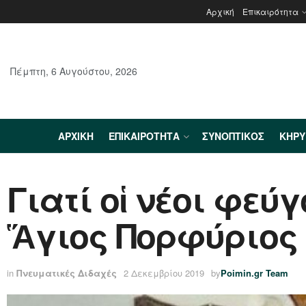
Αρχική
Επικαιρότητα
Πέμπτη, 6 Αυγούστου, 2026
ΑΡΧΙΚΉ
ΕΠΙΚΑΙΡΌΤΗΤΑ
ΣΥΝΟΠΤΙΚΌΣ
ΚΗΡ
Γιατί οἱ νέοι φεύ
Ἅγιος Πορφύριος
in
Πνευματικές Διδαχές
2 Δεκεμβρίου 2019
by
Poimin.gr Team