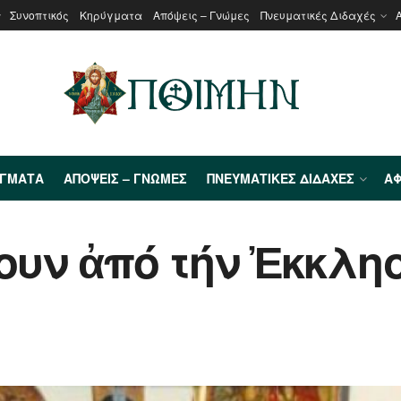
Συνοπτικός
Κηρύγματα
Απόψεις – Γνώμες
Πνευματικές Διδαχές
ΎΓΜΑΤΑ
ΑΠΌΨΕΙΣ – ΓΝΏΜΕΣ
ΠΝΕΥΜΑΤΙΚΈΣ ΔΙΔΑΧΈΣ
ΑΦ
γουν ἀπό τήν Ἐκκλη