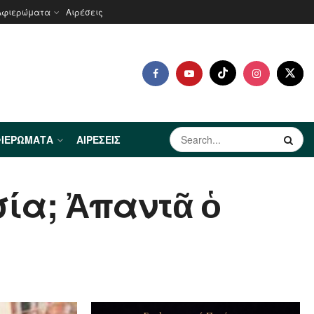
Αφιερώματα
Αιρέσεις
ΙΕΡΏΜΑΤΑ
ΑΙΡΈΣΕΙΣ
σία; Ἀπαντᾶ ὁ