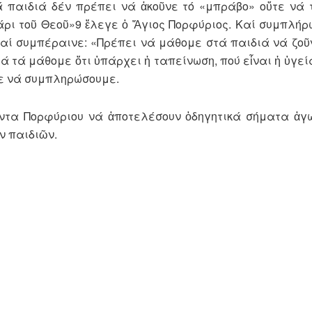
ά παιδιά δέν πρέπει νά ἀκοῦνε τό «μπράβο» οὔτε νά 
χάρι τοῦ Θεοῦ»9 ἔλεγε ὁ Ἅγιος Πορφύριος. Καί συμπλήρ
Καί συμπέραινε: «Πρέπει νά μάθομε στά παιδιά νά ζοῦ
Νά τά μάθομε ὅτι ὑπάρχει ἡ ταπείνωση, πού εἶναι ἡ ὑγεί
με νά συμπληρώσουμε.
ντα Πορφύριου νά ἀποτελέσουν ὁδηγητικά σήματα ἀγω
ν παιδιῶν.