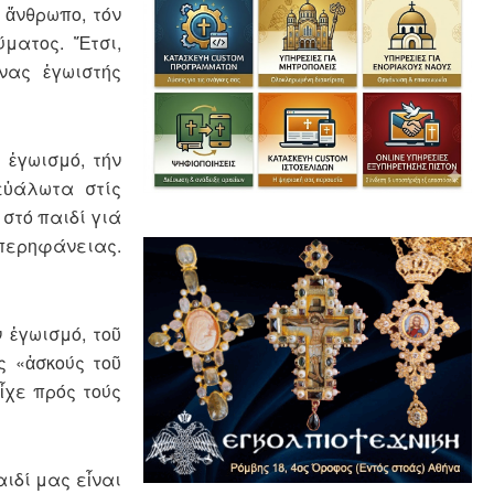
 ἄνθρωπο, τόν
ύματος. Ἔτσι,
νας ἐγωιστής
 ἐγωισμό, τήν
εὐάλωτα στίς
 στό παιδί γιά
 ὑπερηφάνειας.
 ἐγωισμό, τοῦ
ς «ἀσκούς τοῦ
ἶχε πρός τούς
αιδί μας εἶναι