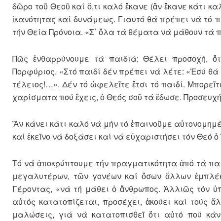
δῶρο τοῦ Θεοῦ καί ὅ,τι καλό ἔκανε (ἄν ἔκανε κάτι κ
ἱκανότητας καί δυνάμεως. Γιαυτό θά πρέπει νά τό 
τήν Θεία Πρόνοια. «Σ΄ ὅλα τά θέματα νά μάθουν τά π
Πῶς ἐνθαρρύνουμε τά παιδιά; Θέλει προσοχή, ὅ
Πορφύριος. «Στό παιδί δέν πρέπει νά λέτε: «Ἐσύ θά τ
τέλειος!…». Δέν τό ὠφελεῖτε ἔτσι τό παιδί. Μπορεῖτ
χαρίσματα πού ἔχεις, ὁ Θεός σοῦ τά ἔδωσε. Προσευχήσ
Ἄν κάνει κάτι καλό νά μήν τό ἐπαινοῦμε αὐτονομημ
καί ἐκεῖνο νά δοξάσει καί νά εὐχαριστήσει τόν Θεό 
Τό νά ἀποκρύπτουμε τήν πραγματικότητα ἀπό τά παιδ
μεγαλυτέρων, τῶν γονέων καί ὅσων ἄλλων ἐμπλέκο
Γέροντας, «νά τή μάθει ὁ ἄνθρωπος. Ἀλλιῶς τόν ὑ
αὐτός κατατοπίζεται, προσέχει, ἀκούει καί τούς ἄλ
μαλώσεις, γιά νά κατατοπισθεῖ ὅτι αὐτό πού κάν