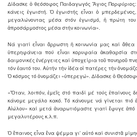
Δίδασκε ὁ θεόσοφος Παιδαγωγός Ἅγιος Πορφύριος: «
κάνεις ἐγωιστή. Ὁ ἐγωιστής εἶναι ὁ μπερδεμένος
μεγαλώνοντας μέσα στόν ἐγωισμό, ἡ πρώτη του 
ἀπροσάρμοστος μέσα στήν κοινωνία».
Νά γιατί εἶναι ἄρρωστη ἡ κοινωνία μας καί ἄθεα
ὑπερηφάνεια πού εἶναι κορυφαία ἀκαθαρσία στό
δαιμονικές ἐνέργειες καί ὑποχείρια τοῦ πονηροῦ πνε
τόν ἑαυτό του. Αὐτήν τήν ἰδέα οἱ πατέρες τήν ὀνομάζ
Ὁ κόσμος τό ὀνομάζει «ὑπερεγώ». Δίδασκε ὁ Θεόσοφ
«Ὅταν, λοιπόν, ἐμεῖς στό παιδί μέ τούς ἐπαίνους 
κάνομε μεγάλο κακό. Τό κάνουμε νά γίνεται πιό 
Αἰώλου» καί μετά ἀναρωτιόμαστε γιατί ἔφυγε ἀπό τ
μεγαλυτέρους κ.λ.π.
Ὁ ἔπαινος εἶνα ἕνα ψέμμα γι’ αὐτό καί συνιστᾶ μίμησ