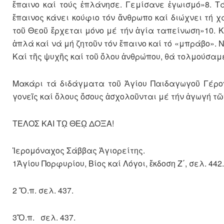
ἔπαινο καί τούς ἐπλάνησε. Γεμίσανε ἐγωισμό»8. Τ
ἔπαινος κάνει κούφιο τόν ἄνθρωπο καί διώχνει τή 
τοῦ Θεοῦ ἔρχεται μόνο μέ τήν ἁγία ταπείνωση»10. 
ἁπλά καί νά μή ζητοῦν τόν ἔπαινο καί τό «μπράβο». 
Καί τῆς ψυχῆς καί τοῦ ὅλου ἀνθρώπου, θά τολμούσα
Μακάρι τά διδάγματα τοῦ Ἁγίου Παιδαγωγοῦ Γέρο
γονεῖς καί ὅλους ὅσους ἀσχολοῦνται μέ τήν ἀγωγή τῶ
ΤΕΛΟΣ ΚΑΙ Τῼ ΘΕῼ ΔΟΞΑ!
Ἱερομόναχος Σάββας Ἁγιορείτης.
1Ἁγίου Πορφυρίου, Βίος καί Λόγοι, ἔκδοση Ζ΄, σελ. 442.
2 Ὅ.π. σελ. 437.
3Ὅ.π. σελ. 437.