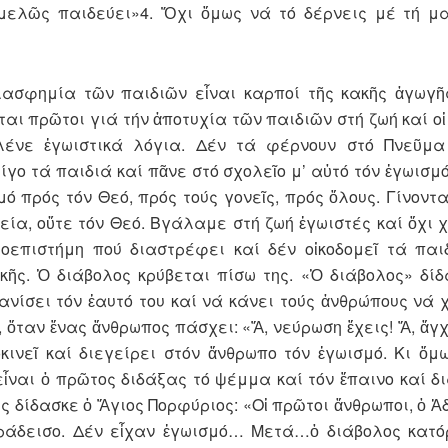
πιμελῶς παιδεύει»4. Ὄχι ὅμως νά τό δέρνεις μέ τή μ
βλασφημία τῶν παιδιῶν εἶναι καρποί τῆς κακῆς ἀγωγῆς
ι πρῶτοι γιά τήν ἀποτυχία τῶν παιδιῶν στή ζωή καί οἱ
λένε ἐγωιστικά λόγια. Δέν τά φέρνουν στό Πνεῦμα 
ο τά παιδιά καί πᾶνε στό σχολεῖο μ’ αὐτό τόν ἐγωισμό
ό πρός τόν Θεό, πρός τούς γονεῖς, πρός ὅλους. Γίνοντα
εία, οὔτε τόν Θεό. Βγάλαμε στή ζωή ἐγωιστές καί ὄχι χ
οεπιστήμη πού διαστρέφει καί δέν οἰκοδομεῖ τά παι
κῆς. Ὁ διάβολος κρύβεται πίσω της. «Ὁ διάβολος» δί
ίσει τόν ἑαυτό του καί νά κάνει τούς ἀνθρώπους νά 
 ὅταν ἕνας ἄνθρωπος πάσχει: «Ἄ, νεύρωση ἔχεις! Ἄ, ἄγχ
κινεῖ καί διεγείρει στόν ἄνθρωπο τόν ἐγωισμό. Κι ὅμ
εἶναι ὁ πρῶτος διδάξας τό ψέμμα καί τόν ἔπαινο καί δι
δίδασκε ὁ Ἅγιος Πορφύριος: «Οἱ πρῶτοι ἄνθρωποι, ὁ Ἀδ
Παράδεισο. Δέν εἶχαν ἐγωισμό… Μετά…ὁ διάβολος κατ