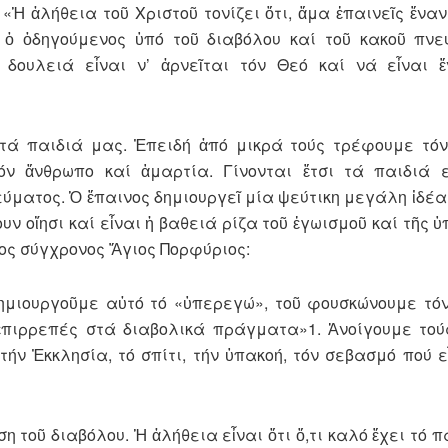
Ἡ ἀλήθεια τοῦ Χριστοῦ τονίζει ὅτι, ἅμα ἐπαινεῖς ἕναν
, ὁ ὁδηγούμενος ὑπό τοῦ διαβόλου καί τοῦ κακοῦ πνε
δουλειά εἶναι ν’ ἀρνεῖται τόν Θεό καί νά εἶναι ἕ
 τά παιδιά μας. Ἐπειδή ἀπό μικρά τούς τρέφουμε τόν
ν ἄνθρωπο καί ἁμαρτία. Γίνονται ἔτσι τά παιδιά 
ύματος. Ὁ ἔπαινος δημιουργεῖ μία ψεύτικη μεγάλη ἰδέα
ουν οἴησι καί εἶναι ἡ βαθειά ρίζα τοῦ ἐγωισμοῦ καί τῆς
ος σύγχρονος Ἅγιος Πορφύριος:
δημιουργοῦμε αὐτό τό «ὑπερεγώ», τοῦ φουσκώνουμε τόν
ἐπιρρεπές στά διαβολικά πράγματα»1. Ἀνοίγουμε τού
ήν Ἐκκλησία, τό σπίτι, τήν ὑπακοή, τόν σεβασμό πού ε
η τοῦ διαβόλου. Ἡ ἀλήθεια εἶναι ὅτι ὅ,τι καλό ἔχει τό π