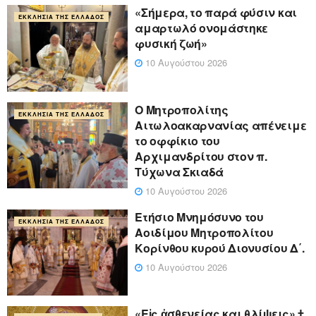
«Σήμερα, το παρά φύσιν και
ΕΚΚΛΗΣΊΑ ΤΗΣ ΕΛΛΆΔΟΣ
αμαρτωλό ονομάστηκε
φυσική ζωή»
10 Αυγούστου 2026
Ο Μητροπολίτης
ΕΚΚΛΗΣΊΑ ΤΗΣ ΕΛΛΆΔΟΣ
Αιτωλοακαρνανίας απένειμε
το οφφίκιο του
Αρχιμανδρίτου στον π.
Τύχωνα Σκιαδά
10 Αυγούστου 2026
Ετήσιο Μνημόσυνο του
ΕΚΚΛΗΣΊΑ ΤΗΣ ΕΛΛΆΔΟΣ
Αοιδίμου Μητροπολίτου
Κορίνθου κυρού Διονυσίου Δ΄.
10 Αυγούστου 2026
«Eἰς ἀσθενείας και θλίψεις» †