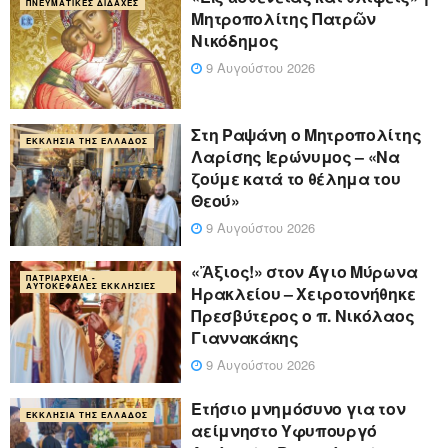
ΠΝΕΥΜΑΤΙΚΈΣ ΔΙΔΑΧΈΣ
Μητροπολίτης Πατρῶν
Νικόδημος
9 Αυγούστου 2026
Στη Ραψάνη ο Μητροπολίτης
ΕΚΚΛΗΣΊΑ ΤΗΣ ΕΛΛΆΔΟΣ
Λαρίσης Ιερώνυμος – «Να
ζούμε κατά το θέλημα του
Θεού»
9 Αυγούστου 2026
«Ἄξιος!» στον Άγιο Μύρωνα
ΠΑΤΡΙΑΡΧΕΊΑ -
ΑΥΤΟΚΈΦΑΛΕΣ ΕΚΚΛΗΣΊΕΣ
Ηρακλείου – Χειροτονήθηκε
Πρεσβύτερος ο π. Νικόλαος
Γιαννακάκης
9 Αυγούστου 2026
Ετήσιο μνημόσυνο για τον
ΕΚΚΛΗΣΊΑ ΤΗΣ ΕΛΛΆΔΟΣ
αείμνηστο Υφυπουργό