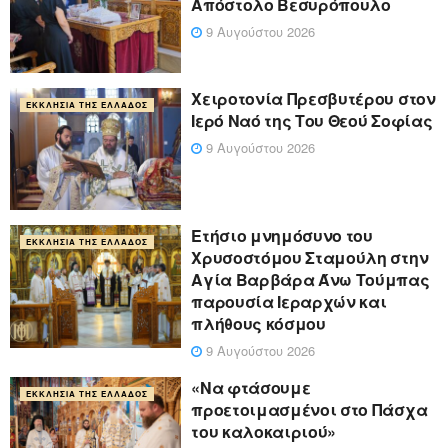
Απόστολο Βεσυρόπουλο
9 Αυγούστου 2026
Χειροτονία Πρεσβυτέρου στον
ΕΚΚΛΗΣΊΑ ΤΗΣ ΕΛΛΆΔΟΣ
Ιερό Ναό της Του Θεού Σοφίας
9 Αυγούστου 2026
Ετήσιο μνημόσυνο του
ΕΚΚΛΗΣΊΑ ΤΗΣ ΕΛΛΆΔΟΣ
Χρυσοστόμου Σταμούλη στην
Αγία Βαρβάρα Άνω Τούμπας
παρουσία Ιεραρχών και
πλήθους κόσμου
9 Αυγούστου 2026
«Να φτάσουμε
ΕΚΚΛΗΣΊΑ ΤΗΣ ΕΛΛΆΔΟΣ
προετοιμασμένοι στο Πάσχα
του καλοκαιριού»