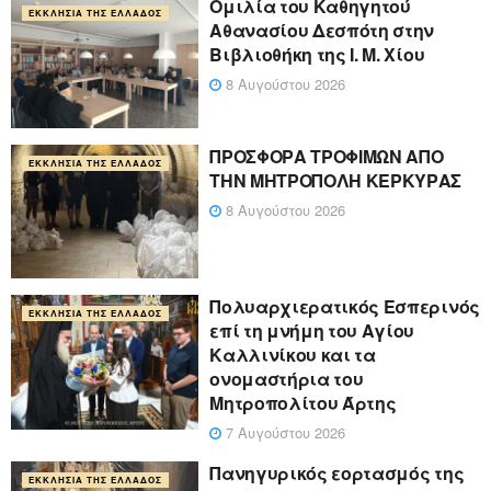
Ομιλία του Καθηγητού
ΕΚΚΛΗΣΊΑ ΤΗΣ ΕΛΛΆΔΟΣ
Αθανασίου Δεσπότη στην
Βιβλιοθήκη της Ι. Μ. Χίου
8 Αυγούστου 2026
ΠΡΟΣΦΟΡΑ ΤΡΟΦΙΜΩΝ ΑΠΟ
ΕΚΚΛΗΣΊΑ ΤΗΣ ΕΛΛΆΔΟΣ
ΤΗΝ ΜΗΤΡΟΠΟΛΗ ΚΕΡΚΥΡΑΣ
8 Αυγούστου 2026
Πολυαρχιερατικός Εσπερινός
ΕΚΚΛΗΣΊΑ ΤΗΣ ΕΛΛΆΔΟΣ
επί τη μνήμη του Αγίου
Καλλινίκου και τα
ονομαστήρια του
Μητροπολίτου Άρτης
7 Αυγούστου 2026
Πανηγυρικός εορτασμός της
ΕΚΚΛΗΣΊΑ ΤΗΣ ΕΛΛΆΔΟΣ