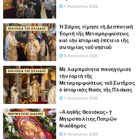
7 Αυγούστου 2026
Ἡ Σάμος τίμησε τὴ Δεσποτικὴ
ΕΚΚΛΗΣΊΑ ΤΗΣ ΕΛΛΆΔΟΣ
Ἑορτὴ τῆς Μεταμορφώσεως
καὶ τὴν ἱστορικὴ ἐπέτειο τῆς
σωτηρίας τοῦ νησιοῦ
8 Αυγούστου 2026
Με λαμπρότητα πανηγύρισε
ΕΚΚΛΗΣΊΑ ΤΗΣ ΕΛΛΆΔΟΣ
τὴν ἑορτὴ τῆς
Μεταμορφώσεως τοῦ Σωτῆρος
ὁ ἱστορικὸς Ναὸς τῆς Πλάκας
7 Αυγούστου 2026
«Ἀληθῆς Θεοτόκος» †
ΠΝΕΥΜΑΤΙΚΈΣ ΔΙΔΑΧΈΣ
Μητροπολίτης Πατρῶν
Νικόδημος
8 Αυγούστου 2026