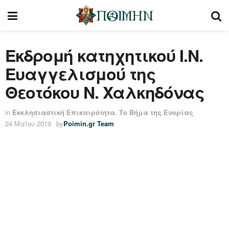
Εκδρομή κατηχητικού Ι.Ν.
Ευαγγελισμού της
Θεοτόκου Ν. Χαλκηδόνας
in
Εκκλησιαστική Επικαιρότητα
,
Το Βήμα της Ενορίας
24 Μαΐου 2019
by
Poimin.gr Team