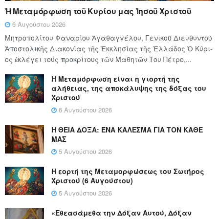
Ἡ Μεταμόρφωση τοῦ Κυρίου μας Ἰησοῦ Χριστοῦ
6 Αυγούστου 2026
Μητροπολίτου Φαναρίου Ἀγαθαγγέλου, Γενικοῦ Διευθυντοῦ
Ἀποστολικῆς Διακονίας τῆς Ἐκκλησίας τῆς Ἑλλάδος Ὁ Κύ­ρι­
ος ἐκλέγει τούς προ­κρί­τους τῶν Μα­θη­τῶν Του Πέ­τρο,...
Η Μεταμόρφωση είναι η γιορτή της
αλήθειας, της αποκάλυψης της δόξας του
Χριστού
6 Αυγούστου 2026
Η ΘΕΙΑ ΔΟΞΑ: ΈΝΑ ΚΑΛΕΣΜΑ ΓΙΑ ΤΟΝ ΚΑΘΕ
ΜΑΣ
5 Αυγούστου 2026
Η εορτή της Μεταμορφώσεως του Σωτήρος
Χριστού (6 Αυγούστου)
5 Αυγούστου 2026
«Εθεασάμεθα την Δόξαν Αυτού, Δόξαν