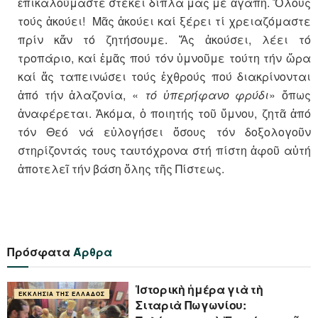
ἐπικαλούμαστε στέκει δίπλα μας μέ ἀγάπη. Ὅλους
τούς ἀκούει! Μᾶς ἀκούει καί ξέρει τί χρειαζόμαστε
πρίν κἄν τό ζητήσουμε. Ἄς ἀκούσει, λέει τό
τροπάριο, καί ἐμᾶς πού τόν ὑμνοῦμε τούτη τήν ὥρα
καί ἄς ταπεινώσει τούς ἐχθρούς πού διακρίνονται
ἀπό τήν ἀλαζονία, «
τό ὑπερήφανο φρύδι
» ὅπως
ἀναφέρεται. Ἀκόμα, ὁ ποιητής τοῦ ὕμνου, ζητᾶ ἀπό
τόν Θεό νά εὐλογήσει ὅσους τόν δοξολογοῦν
στηρίζοντάς τους ταυτόχρονα στή πίστη ἀφοῦ αὐτή
ἀποτελεῖ τήν βάση ὅλης τῆς Πίστεως.
Πρόσφατα
Άρθρα
Ἱστορικὴ ἡμέρα γιὰ τὴ
ΕΚΚΛΗΣΊΑ ΤΗΣ ΕΛΛΆΔΟΣ
Σιταριὰ Πωγωνίου: