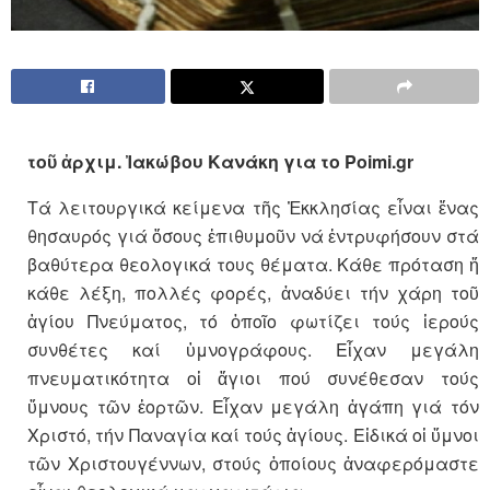
τοῦ ἀρχιμ. Ἰακώβου Κανάκη για το Poimi.gr
Τά λειτουργικά κείμενα τῆς Ἐκκλησίας εἶναι ἕνας
θησαυρός γιά ὅσους ἐπιθυμοῦν νά ἐντρυφήσουν στά
βαθύτερα θεολογικά τους θέματα. Κάθε πρόταση ἤ
κάθε λέξη, πολλές φορές, ἀναδύει τήν χάρη τοῦ
ἁγίου Πνεύματος, τό ὁποῖο φωτίζει τούς ἱερούς
συνθέτες καί ὑμνογράφους. Εἶχαν μεγάλη
πνευματικότητα οἱ ἅγιοι πού συνέθεσαν τούς
ὕμνους τῶν ἑορτῶν. Εἶχαν μεγάλη ἀγάπη γιά τόν
Χριστό, τήν Παναγία καί τούς ἁγίους. Εἰδικά οἱ ὕμνοι
τῶν Χριστουγέννων, στούς ὁποίους ἀναφερόμαστε