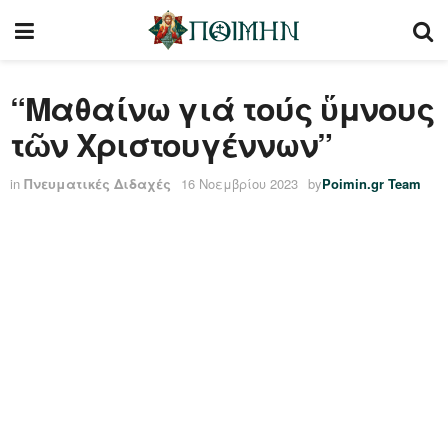
“Μαθαίνω γιά τούς ὕμνους
τῶν Χριστουγέννων”
in
Πνευματικές Διδαχές
16 Νοεμβρίου 2023
by
Poimin.gr Team