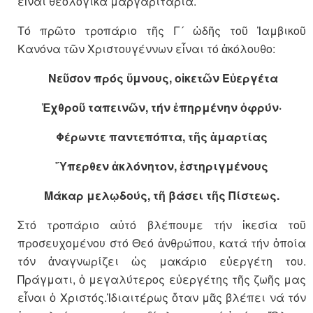
εἶναι θεολογικά μαργαριτάρια.
Τό πρῶτο τροπάριο τῆς Γ´ ὠδῆς τοῦ Ἰαμβικοῦ
Κανόνα τῶν Χριστουγέννων εἶναι τό ἀκόλουθο:
Νεῦσον πρός ὕμνους, οἰκετῶν Εὐεργέτα
Ἐχθροῦ ταπεινῶν, τήν ἐπηρμένην ὀφρύν·
Φέρωντε παντεπόπτα, τῆς ἁμαρτίας
Ὕπερθεν ἀκλόνητον, ἐστηριγμένους
Μάκαρ μελῳδούς, τῆ βάσει τῆς Πίστεως.
Στό τροπάριο αὐτό βλέπουμε τήν ἰκεσία τοῦ
προσευχομένου στό Θεό ἀνθρώπου, κατά τήν ὁποία
τόν ἀναγνωρίζει ὡς μακάριο εὐεργέτη του.
Πράγματι, ὁ μεγαλύτερος εὐεργέτης τῆς ζωῆς μας
εἶναι ὁ Χριστός.Ἰδιαιτέρως ὅταν μᾶς βλέπει νά τόν