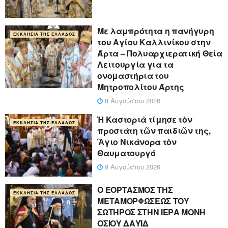
Με λαμπρότητα η πανήγυρη
ΕΚΚΛΗΣΊΑ ΤΗΣ ΕΛΛΆΔΟΣ
του Αγίου Καλλινίκου στην
Άρτα – Πολυαρχιερατική Θεία
Λειτουργία για τα
ονομαστήρια του
Μητροπολίτου Άρτης
8 Αυγούστου 2026
Ἡ Καστοριὰ τίμησε τὸν
ΕΚΚΛΗΣΊΑ ΤΗΣ ΕΛΛΆΔΟΣ
προστάτη τῶν παιδιῶν της,
Ἅγιο Νικάνορα τὸν
Θαυματουργό
8 Αυγούστου 2026
Ο ΕΟΡΤΑΣΜΟΣ ΤΗΣ
ΕΚΚΛΗΣΊΑ ΤΗΣ ΕΛΛΆΔΟΣ
ΜΕΤΑΜΟΡΦΩΣΕΩΣ ΤΟΥ
ΣΩΤΗΡΟΣ ΣΤΗΝ ΙΕΡΑ ΜΟΝΗ
ΟΣΙΟΥ ΔΑΥΪΔ