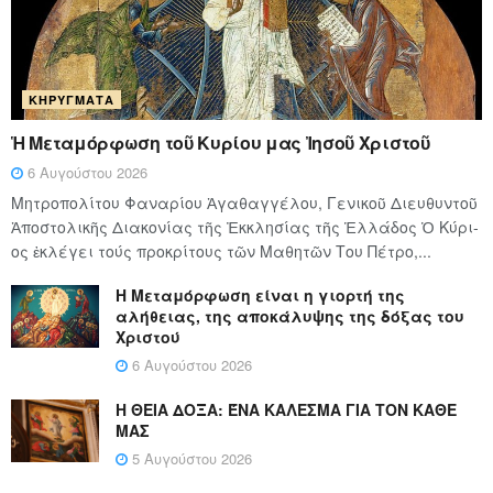
ΚΗΡΎΓΜΑΤΑ
Ἡ Μεταμόρφωση τοῦ Κυρίου μας Ἰησοῦ Χριστοῦ
6 Αυγούστου 2026
Μητροπολίτου Φαναρίου Ἀγαθαγγέλου, Γενικοῦ Διευθυντοῦ
Ἀποστολικῆς Διακονίας τῆς Ἐκκλησίας τῆς Ἑλλάδος Ὁ Κύ­ρι­
ος ἐκλέγει τούς προ­κρί­τους τῶν Μα­θη­τῶν Του Πέ­τρο,...
Η Μεταμόρφωση είναι η γιορτή της
αλήθειας, της αποκάλυψης της δόξας του
Χριστού
6 Αυγούστου 2026
Η ΘΕΙΑ ΔΟΞΑ: ΈΝΑ ΚΑΛΕΣΜΑ ΓΙΑ ΤΟΝ ΚΑΘΕ
ΜΑΣ
5 Αυγούστου 2026