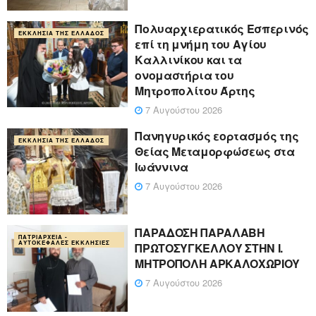
Πολυαρχιερατικός Εσπερινός
ΕΚΚΛΗΣΊΑ ΤΗΣ ΕΛΛΆΔΟΣ
επί τη μνήμη του Αγίου
Καλλινίκου και τα
ονομαστήρια του
Μητροπολίτου Άρτης
7 Αυγούστου 2026
Πανηγυρικός εορτασμός της
ΕΚΚΛΗΣΊΑ ΤΗΣ ΕΛΛΆΔΟΣ
Θείας Μεταμορφώσεως στα
Ιωάννινα
7 Αυγούστου 2026
ΠΑΡΑΔΟΣΗ ΠΑΡΑΛΑΒΗ
ΠΑΤΡΙΑΡΧΕΊΑ -
ΑΥΤΟΚΈΦΑΛΕΣ ΕΚΚΛΗΣΊΕΣ
ΠΡΩΤΟΣΥΓΚΕΛΛΟΥ ΣΤΗΝ Ι.
ΜΗΤΡΟΠΟΛΗ ΑΡΚΑΛΟΧΩΡΙΟΥ
7 Αυγούστου 2026