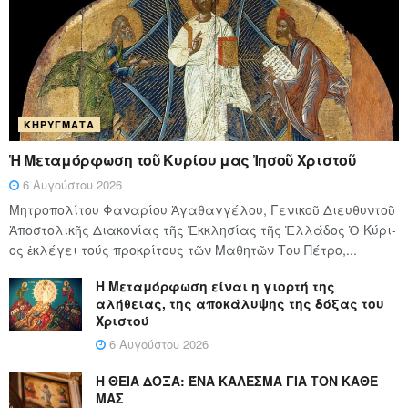
ΚΗΡΎΓΜΑΤΑ
Ἡ Μεταμόρφωση τοῦ Κυρίου μας Ἰησοῦ Χριστοῦ
6 Αυγούστου 2026
Μητροπολίτου Φαναρίου Ἀγαθαγγέλου, Γενικοῦ Διευθυντοῦ
Ἀποστολικῆς Διακονίας τῆς Ἐκκλησίας τῆς Ἑλλάδος Ὁ Κύ­ρι­
ος ἐκλέγει τούς προ­κρί­τους τῶν Μα­θη­τῶν Του Πέ­τρο,...
Η Μεταμόρφωση είναι η γιορτή της
αλήθειας, της αποκάλυψης της δόξας του
Χριστού
6 Αυγούστου 2026
Η ΘΕΙΑ ΔΟΞΑ: ΈΝΑ ΚΑΛΕΣΜΑ ΓΙΑ ΤΟΝ ΚΑΘΕ
ΜΑΣ