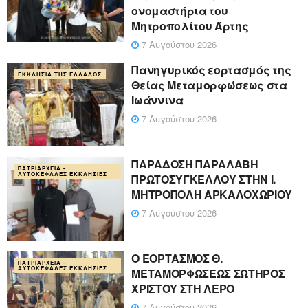
ονομαστήρια του
Μητροπολίτου Άρτης
7 Αυγούστου 2026
Πανηγυρικός εορτασμός της
ΕΚΚΛΗΣΊΑ ΤΗΣ ΕΛΛΆΔΟΣ
Θείας Μεταμορφώσεως στα
Ιωάννινα
7 Αυγούστου 2026
ΠΑΡΑΔΟΣΗ ΠΑΡΑΛΑΒΗ
ΠΑΤΡΙΑΡΧΕΊΑ -
ΑΥΤΟΚΈΦΑΛΕΣ ΕΚΚΛΗΣΊΕΣ
ΠΡΩΤΟΣΥΓΚΕΛΛΟΥ ΣΤΗΝ Ι.
ΜΗΤΡΟΠΟΛΗ ΑΡΚΑΛΟΧΩΡΙΟΥ
7 Αυγούστου 2026
Ο ΕΟΡΤΑΣΜΟΣ Θ.
ΠΑΤΡΙΑΡΧΕΊΑ -
ΑΥΤΟΚΈΦΑΛΕΣ ΕΚΚΛΗΣΊΕΣ
ΜΕΤΑΜΟΡΦΩΣΕΩΣ ΣΩΤΗΡΟΣ
ΧΡΙΣΤΟΥ ΣΤΗ ΛΕΡΟ
7 Αυγούστου 2026