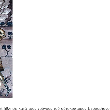
α
ί
ἤ
θλησε κατ
ά
το
ύ
ς χρ
ό
νους το
ῦ
α
ὐ
τοκρ
ά
τορος Βεσπασιανο