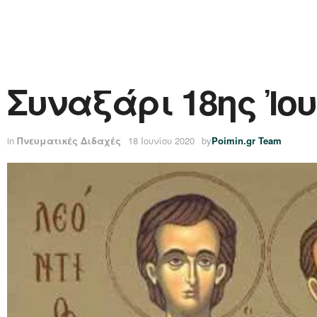
Συναξάρι 18ης Ἰου
in
Πνευματικές Διδαχές
18 Ιουνίου 2020
by
Poimin.gr Team