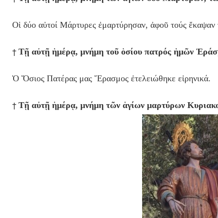
Οἱ δύο αὐτοί Μάρτυρες ἐμαρτύρησαν, ἀφοῦ τούς ἔκαψαν 
†
Τῇ αὐτῇ ἡμέρᾳ, μνήμη τοῦ ὁσίου πατρός ἡμῶν Ἐράσ
Ὁ Ὅσιος Πατέρας μας Ἔρασμος ἐτελειώθηκε εἰρηνικά.
†
Τῇ αὐτῇ ἡμέρᾳ, μνήμη τ
ῶν ἁγίων μαρτύρων Κυριακο