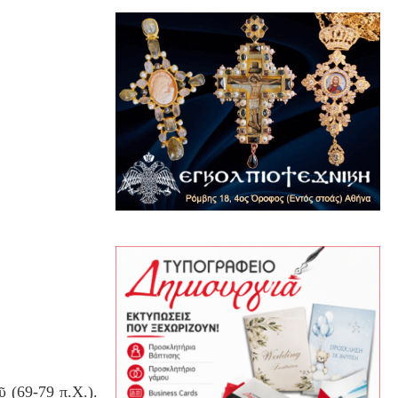
ῦ
(69-79 π.Χ.).