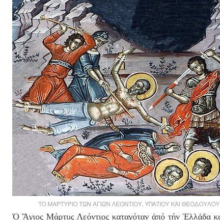
ΤΟ ΜΑΡΤΥΡΙΟ ΤΩΝ ΑΓΙΩΝ ΛΕΟΝΤΙΟΥ, ΥΠΑΤΙΟΥ ΚΑΙ ΘΕΟΔΟΥΛΟΥ
Ὁ Ἅγιος Μάρτυς Λεόντιος καταγόταν ἀπό τήν
Ἑ
λλ
ά
δα κ