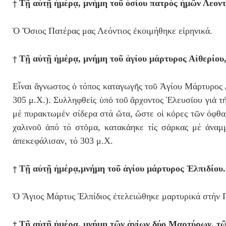
†
Τῇ αὐτῇ ἡμέρᾳ, μνήμη τοῦ ὁσίου πατρός ἡμῶν Λεοντί
Ὁ Ὅσιος Πατέρας μας Λεόντιος ἐκοιμήθηκε εἰρηνικά.
†
Τῇ αὐτῇ ἡμέρᾳ, μνήμη
τοῦ ἁγίου μάρτυρος Αἰθερίου,
Εἶναι ἄγνωστος ὁ τόπος καταγωγῆς τοῦ Ἁγίου Μάρτυρος
305 μ.Χ.). Συλληφθε
ί
ς
ὑ
π
ό
το
ῦ
ἄ
ρχοντος
Ἐ
λευσ
ί
ου γι
ά
τ
μέ πυρακτωμ
έ
ν σίδερα στά
ὤ
τα,
ὥ
στε οἱ κ
ό
ρες τ
ῶ
ν
ὀ
φθα
χαλινο
ῦ
ἀπό τό στ
ό
μα, κατακ
ά
ηκε τίς σ
ά
ρκας μέ
ἀ
ναμ
ἀ
πεκεφάλισαν, τό 303 μ.Χ.
†
Τῇ αὐτῇ ἡμέρᾳ,μνήμη τοῦ ἁγίου μάρτυρος Ἐλπιδίου.
Ὁ Ἅγιος Μάρτυς Ἐλπίδιος ἐτελειώθηκε μαρτυρικά στήν Γ
†
Τῇ αὐτῇ ἡμέρᾳ, μνήμη τῶν ἁγίων δύο Μαρτύρων, τῶ