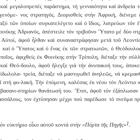
 κα
ί
μεγαλοπρεπ
έ
ς παρ
ά
στημα, τ
ή
γενναι
ό
τητα κα
ί
ἀ
νδρε
ί
α 
 γεν
ό
με- νος στρατηγ
ό
ς. Διορισθε
ί
ς στήν
Ἀ
φρικ
ή
, δι
έ
νεμε 
αξ
ύ
τ
ῶ
ν
ὁ
πο
ί
ων συγκατελ
έ
γετο κα
ί
ὁ
ἴ
διος, λατρε
ύ
ων τ
ό
ν
ἕ
οιν
ί
κης
Ἀ
δριαν
ό
ς,
ἀ
π
έ
στειλε τ
ό
ν τριβο
ῦ
νο
Ὕ
πατο μέ δ
ύ
ο στ
. Αὐτοί, ἀφοῦ ἦλθαν κα
ί
συναναστράφησαν μετ
ά
το
ῦ
Λεοντ
ί
, κα
ί
ὁ
Ὕ
πατος κα
ί
ὁ
ἕνας ἐκ τ
ῶ
ν στρατιωτ
ῶ
ν, ὁ Θε
ό
δουλο
ὁ
πο
ῖ
ος,
ἀ
φιχθε
ί
ς
ἐ
κ Φοιν
ί
κης στήν Τρ
ί
πολη, δι
έ
ταξε τ
ή
ν σ
ύ
λ
 κα
ί
Θε
ό-
δουλο,
ἀ
φο
ῦ
ἤ
λεγξε γι
ά
τ
ή
ν
ἀ
νυπακο
ή
τους,
ἀ
ποκ
ε
ἰ
δωλολα- τρε
ί
α, δι
έ
ταξε ν
ά
μαστιγωθεῖ
ἀ
νηλε
ῶ
ς, ν
ά
κρεμασθ
ῖ στή φυ-λακ
ή
. Τ
ή
ν
ἑ
πόμενη, καλ
έ
σας
ἐ
κ ν
έ
ου τ
ό
ν Λε
ό
ντιο 
 βασανι-στηρ
ί
ων θαν
ά
τωσή του. Ἔτσι, ἀφοῦ τόν ἐξάπλωσαν 
ασσ
ά
λους, τον ἐχτύπησαν μέχρι πού παρ
έ
δωσε τ
ό
πνε
ῦ
μα πρ
1
όν εὐκτήριο οἶκο αὐτοῦ κοντά στήν
«Πόρτα τῆς Πηγῆς»
.