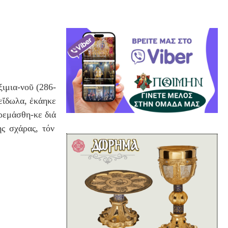
ιμια-νο
ῦ
(286-
ε
ἴ
δωλα,
ἐ
κ
ά
ηκε
ρεμ
ά
σθη-κε δι
ά
ης σχ
ά
ρας, τόν