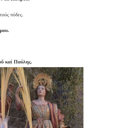
τούς πόδες.
μου.
ῦ καί Παύλης.