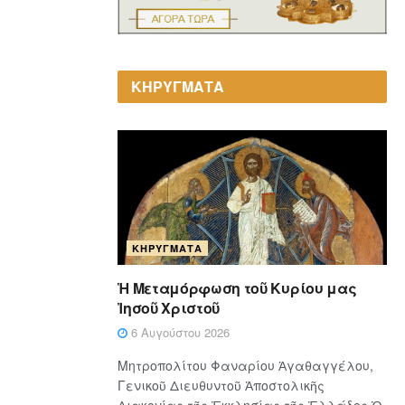
ΚΗΡΥΓΜΑΤΑ
ΚΗΡΎΓΜΑΤΑ
Ἡ Μεταμόρφωση τοῦ Κυρίου μας
Ἰησοῦ Χριστοῦ
6 Αυγούστου 2026
Μητροπολίτου Φαναρίου Ἀγαθαγγέλου,
Γενικοῦ Διευθυντοῦ Ἀποστολικῆς
Διακονίας τῆς Ἐκκλησίας τῆς Ἑλλάδος Ὁ