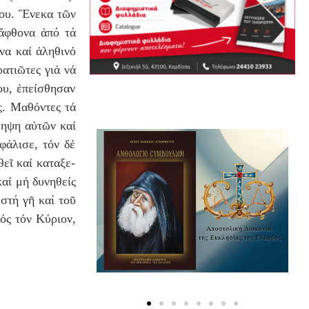
του.
Ἕ
νεκα τ
ῶ
ν
ἄφθονα ἀπό τά
να κα
ί
ἀ
ληθιν
ό
ρατιῶτες γι
ά
ν
ά
ου,
ἐ
πε
ί
σθησαν
ς. Μαθ
ό
ντες τ
ά
ληψη α
ὐ
τ
ῶ
ν κα
ί
εφ
ά
λισε, τ
ό
ν δ
έ
εῖ κα
ί
καταξε-
κα
ί
μ
ή
δυνηθε
ί
ς
στή γῆ καί τοῦ
ό
ς τ
ό
ν Κ
ύ
ριον,