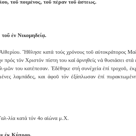
ου, τοῦ ποιμένος, τοῦ πέραν τοῦ ἄστεως.
 τοῦ ἐν Νικομηδείᾳ.
 Αἰθερίου.
Ἤ
θλησε κατ
ά
το
ύ
ς χρ
ό
νους το
ῦ
α
ὐ
τοκρ
ά
τορος Μαξ
ή
ν πρ
ό
ς τ
ό
ν Χριστ
ό
ν π
ί
στη του κα
ί
ἀ
ρνηθε
ί
ς ν
ά
θυσι
ά
σει στ
ά
λ-μ
ῶ
ν του κατ
έ
πεσαν.
Ἐ
δ
έ
θηκε στή συνέχε
ία
ἐ
π
ί
τροχο
ῦ
,
ἐ
κ
μ
έ
νες λαμπ
ά
δες, και ἀφοῦ τόν
ἐ
ξάπλωσαν
ἐ
π
ί
πυρακτωμ
έ
ν
αλ-λία κατά τόν 4ο αἰώνα μ.Χ.
ν ἐκ Κύπρου.