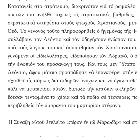
Καταταγε
ί
ς στ
ό
στρ
ά
τευμα, διακρινόταν γι
ά
τ
ό
ρωμαλ
έ
ο
ἀ
ρετ
ῶ
ν του
ἀ
ν
ῆ
λθε ταχ
έ
ως τίς στρατιωτικές βαθμ
ί
δες,
στρατιωτικά σιτηρέσια στο
ύ
ς φτωχο
ύ
ς Χριστιανο
ύ
ς, μετ
Θε
ό
. Τ
ό
γεγον
ό
ς το
ῦ
το πληροφορηθε
ί
ς
ὁ
ἡ
γεμόνας τ
ῆ
ς Φ
συλλ
ά
βουν τ
ό
ν Λε
ό
ντιο κα
ί
τ
ό
ν
ὁ
δηγ
ή
σουν
ἐ
ν
ώ
πι
ό
ν του
ἀπό τούς λ
ό
γους του κα
ί
ἀσπ
ά
σθησαν τ
ό
ν Χριστιανισμ
ό
γεν
ό
μενα ο
ἱ
ε
ἰ
δωλολ
ά
τρες, ε
ἰ
δοπο
ί
ησαν τ
ό
ν
Ἀ
δριαν
ό
,
ὁ
τ
ή
ν
ἐ
ν
ώ
πι
ό
ν του προσαγωγ
ή
τους. Κα
ί
το
ύ
ς μ
έ
ν
Ὕ
πατο
Λε
ό
ντιο,
ἀ
φο
ῦ
μάταια προσπ
ά
θησε ν
ά
ἐ
παναφ
έ
ρει στ
ή
ν 
σχισθεῖ τίς σ
ά
ρκες δι
ά
σιδηρ
ῶ
ν
ὀ
ν
ύ
χων κα
ί
ν
ά
ἐ
γκλεισθε
π
ά
λι ν
ά
μεταπε
ί
σει α
ὐ
τ
ό
ν, δι
έ
ταξε τ
ή
ν κατ
ό
πιν σκληρ
ῶ
ν
ἔδεσαν τεντωμένα τά χέρια καί τά πόδια σέ τ
έ
σσερεις π
περιβληθε
ί
ς τ
ό
ν
ἀ
μ
ά
ραντο το
ῦ
μαρτυρ
ί
ου στ
έ
φανο.
Ἡ Σύναξη αὐτοῦ ἐτελεῖτο
«πέραν ἐν τῷ Μαρωδίῳ»
καί στ