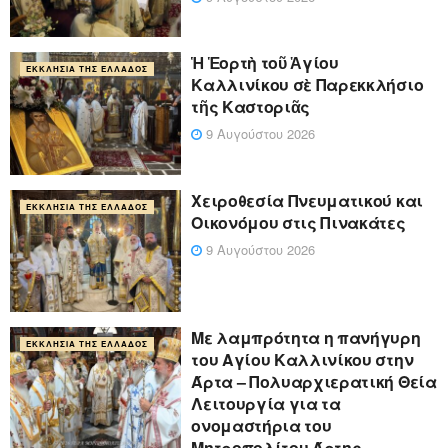
Ἡ Ἑορτὴ τοῦ Ἁγίου
ΕΚΚΛΗΣΊΑ ΤΗΣ ΕΛΛΆΔΟΣ
Καλλινίκου σὲ Παρεκκλήσιο
τῆς Καστοριᾶς
9 Αυγούστου 2026
Χειροθεσία Πνευματικού και
ΕΚΚΛΗΣΊΑ ΤΗΣ ΕΛΛΆΔΟΣ
Οικονόμου στις Πινακάτες
9 Αυγούστου 2026
Με λαμπρότητα η πανήγυρη
ΕΚΚΛΗΣΊΑ ΤΗΣ ΕΛΛΆΔΟΣ
του Αγίου Καλλινίκου στην
Άρτα – Πολυαρχιερατική Θεία
Λειτουργία για τα
ονομαστήρια του
Μητροπολίτου Άρτης