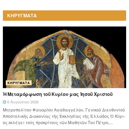
ΚΗΡΥΓΜΑΤΑ
ΚΗΡΎΓΜΑΤΑ
Ἡ Μεταμόρφωση τοῦ Κυρίου μας Ἰησοῦ Χριστοῦ
6 Αυγούστου 2026
Μητροπολίτου Φαναρίου Ἀγαθαγγέλου, Γενικοῦ Διευθυντοῦ
Ἀποστολικῆς Διακονίας τῆς Ἐκκλησίας τῆς Ἑλλάδος Ὁ Κύ­ρι­
ος ἐκλέγει τούς προ­κρί­τους τῶν Μα­θη­τῶν Του Πέ­τρο,...