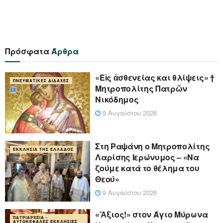
Πρόσφατα
Άρθρα
«Eἰς ἀσθενείας και θλίψεις» †
ΠΝΕΥΜΑΤΙΚΈΣ ΔΙΔΑΧΈΣ
Μητροπολίτης Πατρῶν
Νικόδημος
9 Αυγούστου 2026
Στη Ραψάνη ο Μητροπολίτης
ΕΚΚΛΗΣΊΑ ΤΗΣ ΕΛΛΆΔΟΣ
Λαρίσης Ιερώνυμος – «Να
ζούμε κατά το θέλημα του
Θεού»
9 Αυγούστου 2026
«Ἄξιος!» στον Άγιο Μύρωνα
ΠΑΤΡΙΑΡΧΕΊΑ -
ΑΥΤΟΚΈΦΑΛΕΣ ΕΚΚΛΗΣΊΕΣ