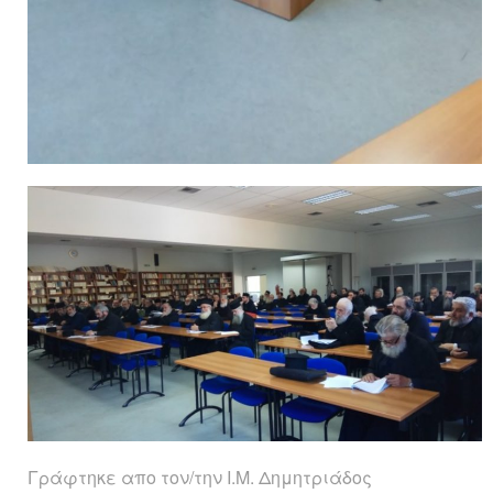
Γράφτηκε απο τον/την Ι.Μ. Δημητριάδος