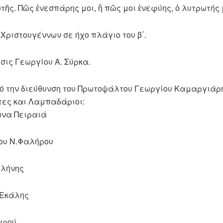
ῆς. Πῶς ἐνεσπάρης μοι, ἢ πῶς μοι ἐνεφύης, ὁ λυτρωτής 
 Χριστουγέννων σε ήχο πλάγιο του β΄.
σις Γεωργίου Α. Σύρκα.
πό την διεύθυνση του Πρωτοψάλτου Γεωργίου Καμαργιάρ
ες και Λαμπαδάριοι:
ωνα Πειραιά
ου Ν.Φαλήρου
λλήνης
 Εκάλης
γρού