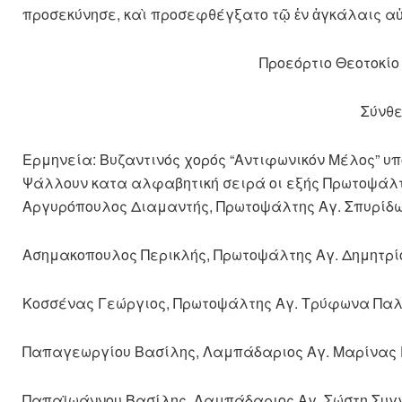
προσεκύνησε, καὶ προσεφθέγξατο τῷ ἐν ἀγκάλαις αὐτ
Προεόρτιο Θεοτοκίο
Σύνθε
Ερμηνεία: Βυζαντινός χορός “Αντιφωνικόν Μέλος” υ
Ψάλλουν κατα αλφαβητική σειρά οι εξής Πρωτοψάλτ
Αργυρόπουλος Διαμαντής, Πρωτοψάλτης Αγ. Σπυρίδ
Ασημακοπουλος Περικλής, Πρωτοψάλτης Αγ. Δημητρί
Κοσσένας Γεώργιος, Πρωτοψάλτης Αγ. Τρύφωνα Πα
Παπαγεωργίου Βασίλης, Λαμπάδαριος Αγ. Μαρίνας
Παπαϊωάννου Βασίλης, Λαμπάδαριος Αγ. Σώστη Συγ