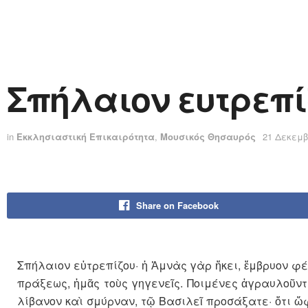
Σπήλαιον ευτρεπί
in
Εκκλησιαστική Επικαιρότητα
,
Μουσικός Θησαυρός
21 Δεκεμβ
Share on Facebook
Σπήλαιον εὐτρεπίζου· ἡ Ἀμνὰς γὰρ ἥκει, ἔμβρυον φ
πράξεως, ἡμᾶς τοὺς γηγενεῖς. Ποιμένες ἀγραυλοῦντε
λίβανον καὶ σμύρναν, τῷ Βασιλεῖ προσάξατε· ὅτι ὤ