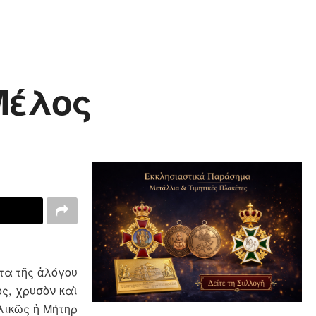
Μέλος
τα τῆς ἀλόγου
ς, χρυσὸν καὶ
λικῶς ἡ Μήτηρ