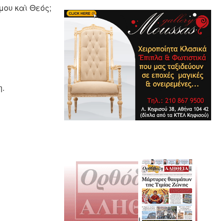
μου καὶ Θεός;
η.