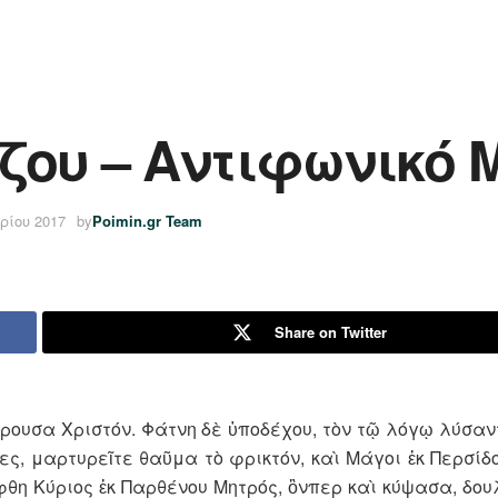
ζου – Αντιφωνικό 
ρίου 2017
by
Poimin.gr Team
Share on Twitter
έρουσα Χριστόν. Φάτνη δὲ ὑποδέχου, τὸν τῷ λόγῳ λύσαν
ς, μαρτυρεῖτε θαῦμα τὸ φρικτόν, καὶ Μάγοι ἐκ Περσίδο
φθη Κύριος ἐκ Παρθένου Μητρός, ὃνπερ καὶ κύψασα, δου