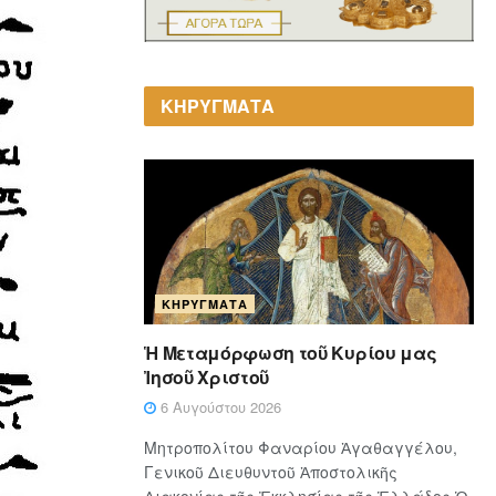
ΚΗΡΥΓΜΑΤΑ
ΚΗΡΎΓΜΑΤΑ
Ἡ Μεταμόρφωση τοῦ Κυρίου μας
Ἰησοῦ Χριστοῦ
6 Αυγούστου 2026
Μητροπολίτου Φαναρίου Ἀγαθαγγέλου,
Γενικοῦ Διευθυντοῦ Ἀποστολικῆς
Διακονίας τῆς Ἐκκλησίας τῆς Ἑλλάδος Ὁ