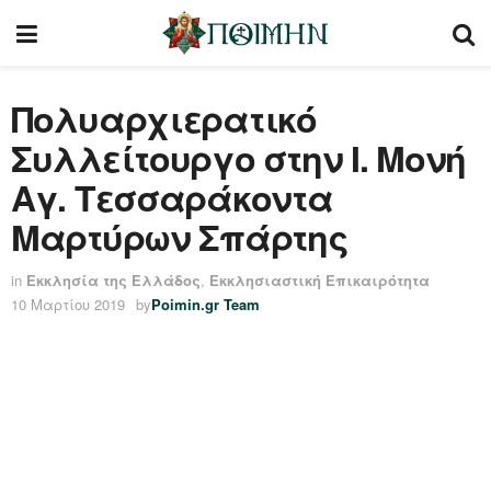
Πολυαρχιερατικό
Συλλείτουργο στην I. Μονή
Αγ. Τεσσαράκοντα
Μαρτύρων Σπάρτης
in
Εκκλησία της Ελλάδος
,
Εκκλησιαστική Επικαιρότητα
10 Μαρτίου 2019
by
Poimin.gr Team