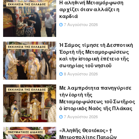
Η αληθινή Μεταμόρφωση
ΕΚΚΛΗΣΊΑ ΤΗΣ ΕΛΛΆΔΟΣ
αρχίζει όταν αλλάζει η
καρδιά
7 Αυγούστου 2026
Ἡ Σάμος τίμησε τὴ Δεσποτικὴ
ΕΚΚΛΗΣΊΑ ΤΗΣ ΕΛΛΆΔΟΣ
Ἑορτὴ τῆς Μεταμορφώσεως
καὶ τὴν ἱστορικὴ ἐπέτειο τῆς
σωτηρίας τοῦ νησιοῦ
8 Αυγούστου 2026
Με λαμπρότητα πανηγύρισε
ΕΚΚΛΗΣΊΑ ΤΗΣ ΕΛΛΆΔΟΣ
τὴν ἑορτὴ τῆς
Μεταμορφώσεως τοῦ Σωτῆρος
ὁ ἱστορικὸς Ναὸς τῆς Πλάκας
7 Αυγούστου 2026
«Ἀληθῆς Θεοτόκος» †
ΠΝΕΥΜΑΤΙΚΈΣ ΔΙΔΑΧΈΣ
Μητροπολίτης Πατρῶν