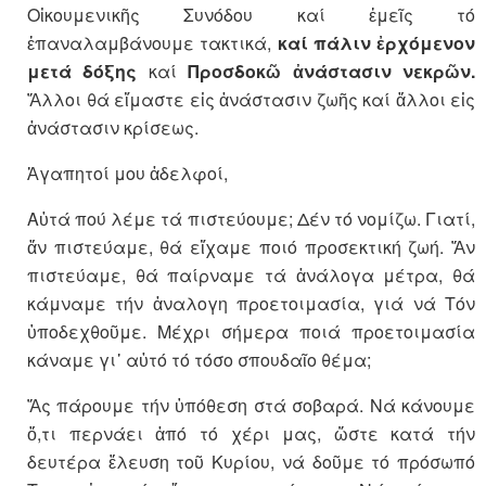
Οἰκουμενικῆς Συνόδου καί ἐμεῖς τό
ἐπαναλαμβάνουμε τακτικά,
καί πάλιν ἐρχόμενον
μετά δόξης
καί
Προσδοκῶ ἀνάστασιν νεκρῶν.
Ἄλλοι θά εἴμαστε εἰς ἀνάστασιν ζωῆς καί ἄλλοι εἰς
ἀνάστασιν κρίσεως.
Ἀγαπητοί μου ἀδελφοί,
Αὐτά πού λέμε τά πιστεύουμε; Δέν τό νομίζω. Γιατί,
ἄν πιστεύαμε, θά εἴχαμε ποιό προσεκτική ζωή. Ἄν
πιστεύαμε, θά παίρναμε τά ἀνάλογα μέτρα, θά
κάμναμε τήν ἀναλογη προετοιμασία, γιά νά Τόν
ὑποδεχθοῦμε. Μέχρι σήμερα ποιά προετοιμασία
κάναμε γι᾿ αὐτό τό τόσο σπουδαῖο θέμα;
Ἄς πάρουμε τήν ὑπόθεση στά σοβαρά. Νά κάνουμε
ὅ,τι περνάει ἀπό τό χέρι μας, ὥστε κατά τήν
δευτέρα ἔλευση τοῦ Κυρίου, νά δοῦμε τό πρόσωπό