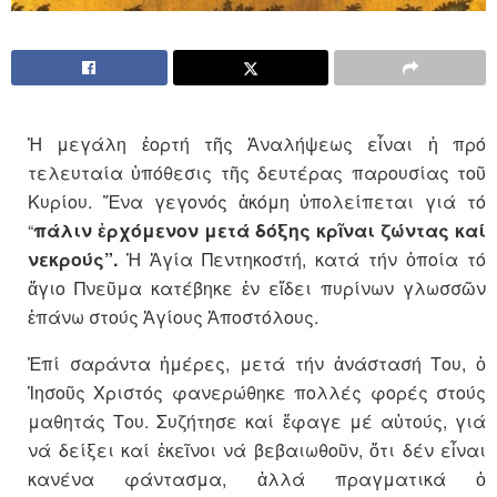
Ἡ μεγάλη ἑορτή τῆς Ἀναλήψεως εἶναι ἡ πρό
τελευταία ὑπόθεσις τῆς δευτέρας παρουσίας τοῦ
Κυρίου. Ἕνα γεγονός ἀκόμη ὑπολείπεται γιά τό
“
πάλιν ἐρχόμενον μετά δόξης κρῖναι ζώντας καί
νεκρούς”.
Ἡ Ἁγία Πεντηκοστή, κατά τήν ὁποία τό
ἅγιο Πνεῦμα κατέβηκε ἐν εἴδει πυρίνων γλωσσῶν
ἐπάνω στούς Ἁγίους Ἀποστόλους.
Ἐπί σαράντα ἡμέρες, μετά τήν ἀνάστασή Του, ὁ
Ἰησοῦς Χριστός φανερώθηκε πολλές φορές στούς
μαθητάς Του. Συζήτησε καί ἔφαγε μέ αὐτούς, γιά
νά δείξει καί ἐκεῖνοι νά βεβαιωθοῦν, ὅτι δέν εἶναι
κανένα φάντασμα, ἀλλά πραγματικά ὁ