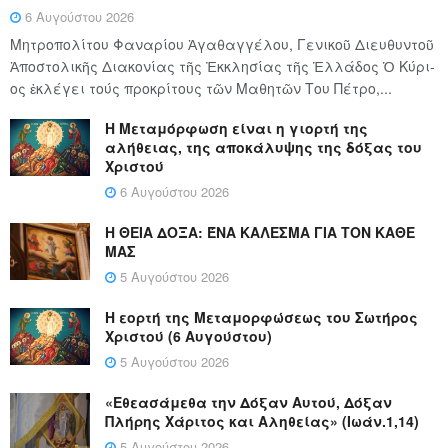
6 Αυγούστου 2026
Μητροπολίτου Φαναρίου Ἀγαθαγγέλου, Γενικοῦ Διευθυντοῦ
Ἀποστολικῆς Διακονίας τῆς Ἐκκλησίας τῆς Ἑλλάδος Ὁ Κύ­ρι­
ος ἐκλέγει τούς προ­κρί­τους τῶν Μα­θη­τῶν Του Πέ­τρο,...
Η Μεταμόρφωση είναι η γιορτή της
αλήθειας, της αποκάλυψης της δόξας του
Χριστού
6 Αυγούστου 2026
Η ΘΕΙΑ ΔΟΞΑ: ΈΝΑ ΚΑΛΕΣΜΑ ΓΙΑ ΤΟΝ ΚΑΘΕ
ΜΑΣ
5 Αυγούστου 2026
Η εορτή της Μεταμορφώσεως του Σωτήρος
Χριστού (6 Αυγούστου)
5 Αυγούστου 2026
«Εθεασάμεθα την Δόξαν Αυτού, Δόξαν
Πλήρης Χάριτος και Αληθείας» (Ιωάν.1,14)
5 Αυγούστου 2026