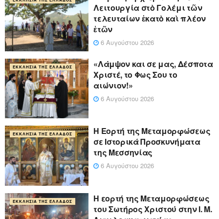
Λειτουργία στὸ Γολέμι τῶν
τελευταίων ἑκατὸ καὶ πλέον
ἐτῶν
6 Αυγούστου 2026
«Λάμψον και σε μας, Δέσποτα
ΕΚΚΛΗΣΊΑ ΤΗΣ ΕΛΛΆΔΟΣ
Χριστέ, το Φως Σου το
αιώνιον!»
6 Αυγούστου 2026
Η Εορτή της Μεταμορφώσεως
ΕΚΚΛΗΣΊΑ ΤΗΣ ΕΛΛΆΔΟΣ
σε Ιστορικά Προσκυνήματα
της Μεσσηνίας
6 Αυγούστου 2026
Η εορτή της Μεταμορφώσεως
ΕΚΚΛΗΣΊΑ ΤΗΣ ΕΛΛΆΔΟΣ
του Σωτήρος Χριστού στην Ι. Μ.