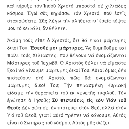
καί κήρυξε τόν Ἰησοῦ Χριστό μπροστά σέ χιλιάδες
κόσμου. Ἐγώ σᾶς κηρύσσω τόν Χριστό, πού ἐσεῖς
σταυρώσατε. Σᾶς λέγω τήν ἀλήθεια κι᾿ ἐσεῖς κόψτε
μου τό κεφάλι, ἄν θέλετε.
Ἀκόμη τούς εἶπε ὁ Χριστός, ὅτι θά εἶναι μάρτυρες
δικοί Του.
Ἔσεσθέ μοι μάρτυρες.
Ἄς θυμηθοῦμε καί
πάλι τούς Χιλιαστές, πού θέλουν νά ὀνομάζωνται
Μάρτυρες τοῦ Ἱεχωβᾶ. Ὁ Χριστός θέλει νά εἴμαστε
ξκαί νά γίνουμε μάρτυρες δικοί Του. Αὐτοί ὅμως δέν
πιστεύουν στό Χριστό, πῶς θά ὀνομάζωνται
μάρτυρες δικοί Του; Τήν περασμένη Κυριακή
εἴδαμε τήν θεραπεία τοῦ ἐκ γενετῆς τυφλοῦ. Τόν
ἐρώτησε ὁ Ἰησοῦς;
Σύ πιστεύεις εἰς τόν Υἱόν τοῦ
Θεοῦ;
Δέν ρώτησε, ἄν πιστεύει στόν Θεό, ἀλλά στόν
Υἱό τοῦ Θεοῦ, γιατί αὐτό πρέπει νά κάνουμε, Αὐτός
εἶναι ὁ Σωτήρας τοῦ κόσμου, Αὐτός μᾶς σώζει.