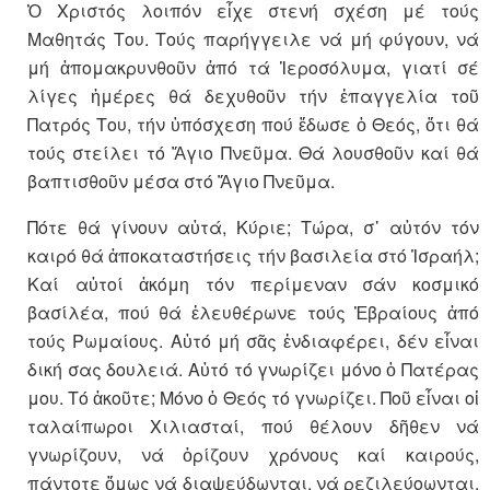
Ὁ Χριστός λοιπόν εἶχε στενή σχέση μέ τούς
Μαθητάς Του. Τούς παρήγγειλε νά μή φύγουν, νά
μή ἀπομακρυνθοῦν ἀπό τά Ἱεροσόλυμα, γιατί σέ
λίγες ἡμέρες θά δεχυθοῦν τήν ἐπαγγελία τοῦ
Πατρός Του, τήν ὑπόσχεση πού ἔδωσε ὁ Θεός, ὅτι θά
τούς στείλει τό Ἅγιο Πνεῦμα. Θά λουσθοῦν καί θά
βαπτισθοῦν μέσα στό Ἅγιο Πνεῦμα.
Πότε θά γίνουν αὐτά, Κύριε; Τώρα, σ᾿ αὐτόν τόν
καιρό θά ἀποκαταστήσεις τήν βασιλεία στό Ἰσραήλ;
Καί αὐτοί ἀκόμη τόν περίμεναν σάν κοσμικό
βασίλέα, πού θά ἐλευθέρωνε τούς Ἑβραίους ἀπό
τούς Ρωμαίους. Αὐτό μή σᾶς ἐνδιαφέρει, δέν εἶναι
δική σας δουλειά. Αὐτό τό γνωρίζει μόνο ὁ Πατέρας
μου. Τό ἀκοῦτε; Μόνο ὁ Θεός τό γνωρίζει. Ποῦ εἶναι οἱ
ταλαίπωροι Χιλιασταί, πού θέλουν δῆθεν νά
γνωρίζουν, νά ὁρίζουν χρόνους καί καιρούς,
πάντοτε ὅμως νά διαψεύδωνται, νά ρεζιλεύοωνται,