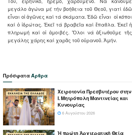
Του, εἰρηνικό, ἤρεμο, χαρούμενο. Νά κάνουμε
μεγάλο ἀγώνα μέ τήν βοήθεια τοῦ Θεοῦ, γιατί ἐδῶ
εἶναι οἱ ἀγῶνες καί τά σκάματα. Ἐδῶ εἶναι οἱ κόποι
καί ὁ ἱδρώτας. Ἐκεῖ τά βραβεῖα καί ἔπαθλα. Ἐκεῖ ἡ
πληρωμή καί οἱ ἀμοιβές. Ὅλοι νά ἀξιωθοῦμε τῆς
μεγάλης χάρης καί χαρᾶς τοῦ οὐρανοῦ. Ἀμήν.
Πρόσφατα
Άρθρα
Xειροτονία Πρεσβυτέρου στην
ΕΚΚΛΗΣΊΑ ΤΗΣ ΕΛΛΆΔΟΣ
Ι. Μητρόπολη Μαντινείας και
Κυνουρίας
6 Αυγούστου 2026
Ἡ πρώτη Ἀρχιερατικὴ Θεία
ΕΚΚΛΗΣΊΑ ΤΗΣ ΕΛΛΆΔΟΣ