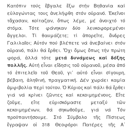
Κατόπιν τούς ἔβγαλε ἔξω στήν Βηθανία καί
εὐλογώντας τους ἀνελήφθη στόν οὐρανό. Ἐκεῖνοι
τἄχασαν, κοίταζαν, ὅπως λέμε, μέ ἀνοιχτό τό
στόμα. Τότε φάνηκαν δύο λευκοφορεμένοι
ἄγγελοι. Τί θαυμάζετε; τί ἀπορεῖτε, ἄνδρες
Γαλιλαῖοι; Αὐτόν πού βλέπετε νά ἀνεβαίνει στόν
οὐρανό, πάλι θά ἔρθει. Ὄχι ὅμως ὅπως τήν πρώτη
φορά, ἀλλά τότε
μετά δυνάμεως καί δόξης
πολλῆς.
Αὐτή εἶναι εἴδησις τοῦ οὐρανοῦ, μέσα ἀπό
τό ἐπιτελεῖο τοῦ Θεοῦ, γι᾿ αὐτό εἶναι σίγουρη,
βέβαιη, ἀληθινή, πραγματική. Δέν χωράει καμία
ἀμφιβολία περί τούτου. Ὁ Κύριος καί πάλι θά ἔρθει
γιά νά κρίνει ζῶντες καί κεκοιμημένους. Εἴτε
ζοῦμε, εἴτε εὑρισκόμαστε μεταξύ τῶν
κεκοιμημένων, θά σηκωθοῦμε, γιά νά Τόν
προϋπαντήσουμε. Στό Σύμβολο τῆς Πίστεως
ἔγραψαν οἱ 318 Θεοφόροι Πατέρες τῆς Α΄