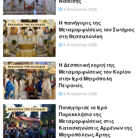
Ναούσης
6 Αυγούστου 2026
Η πανήγυρις της
ΕΚΚΛΗΣΊΑ ΤΗΣ ΕΛΛΆΔΟΣ
Μεταμορφώσεως του Σωτήρος
στη Θεσσαλονίκη
6 Αυγούστου 2026
Η Δεσποτική εορτή της
ΕΚΚΛΗΣΊΑ ΤΗΣ ΕΛΛΆΔΟΣ
Μεταμορφώσεως του Κυρίου
στην Ιερά Μητρόπολη
Πειραιώς
6 Αυγούστου 2026
Πανηγύρισε το Ιερό
ΕΚΚΛΗΣΊΑ ΤΗΣ ΕΛΛΆΔΟΣ
Παρεκκλήσιο της
Μεταμορφώσεως στις
Κατασκηνώσεις Αρρένων της
Μητροπόλεως Άρτης