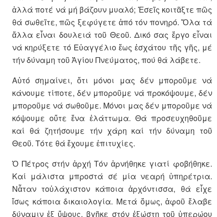
ἀλλά ποτέ νά μή βάζουν μυαλό; Ἐσεῖς κοιτᾶξτε πῶς
θά σωθεῖτε, πῶς ξεφύγετε ἀπό τόν πονηρό. Ὅλα τά
ἄλλα εἶναι δουλειά τοῦ Θεοῦ. Δικό σας ἔργο εἶναι
νά κηρύξετε τό Εὐαγγέλιο ἕως ἐσχάτου τῆς γῆς, μέ
τήν δύναμη τοῦ Ἁγίου Πνεύματος, πού θά λάβετε.
Αὐτό σημαίνει, ὅτι μόνοι μας δέν μποροῦμε νά
κάνουμε τίποτε, δέν μποροῦμε νά προκόψουμε, δέν
μποροῦμε νά σωθοῦμε. Μόνοι μας δέν μποροῦμε νά
κόψουμε οὔτε ἕνα ἐλάττωμα. Θά προσευχηθοῦμε
καί θά ζητήσουμε τήν χάρη καί τήν δύναμη τοῦ
Θεοῦ. Τότε θά ἔχουμε ἐπιτυχίες.
Ὁ Πέτρος στήν ἀρχή Τόν ἀρνήθηκε γιατί φοβήθηκε.
Καί μάλιστα μπροστά σέ μία νεαρή ὑπηρέτρια.
Νἆταν τοὐλάχιστον κάποια ἀρχόντισσα, θά εἶχε
ἴσως κάποια δικαιολογία. Μετά ὅμως, ἀφοῦ ἔλαβε
δύναμιν ἐξ ὕψους, βγῆκε στόν ἐξώστη τοῦ ὑπερώου