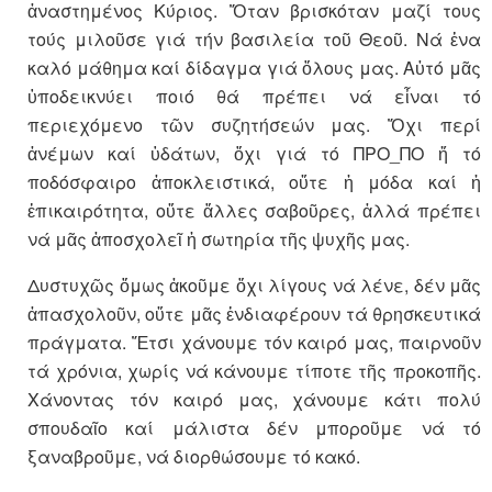
ἀναστημένος Κύριος. Ὅταν βρισκόταν μαζί τους
τούς μιλοῦσε γιά τήν βασιλεία τοῦ Θεοῦ. Νά ἑνα
καλό μάθημα καί δίδαγμα γιά ὅλους μας. Αὐτό μᾶς
ὑποδεικνύει ποιό θά πρέπει νά εἶναι τό
περιεχόμενο τῶν συζητήσεών μας. Ὄχι περί
ἀνέμων καί ὑδάτων, ὄχι γιά τό ΠΡΟ_ΠΟ ἤ τό
ποδόσφαιρο ἀποκλειστικά, οὔτε ἡ μόδα καί ἡ
ἐπικαιρότητα, οὔτε ἄλλες σαβοῦρες, ἀλλά πρέπει
νά μᾶς ἀποσχολεῖ ἡ σωτηρία τῆς ψυχῆς μας.
Δυστυχῶς ὅμως ἀκοῦμε ὄχι λίγους νά λένε, δέν μᾶς
ἀπασχολοῦν, οὔτε μᾶς ἐνδιαφέρουν τά θρησκευτικά
πράγματα. Ἔτσι χάνουμε τόν καιρό μας, παιρνοῦν
τά χρόνια, χωρίς νά κάνουμε τίποτε τῆς προκοπῆς.
Χάνοντας τόν καιρό μας, χάνουμε κάτι πολύ
σπουδαῖο καί μάλιστα δέν μποροῦμε νά τό
ξαναβροῦμε, νά διορθώσουμε τό κακό.