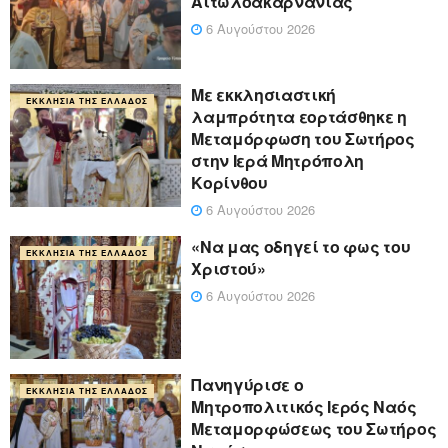
Αιτωλοακαρνανίας
6 Αυγούστου 2026
Με εκκλησιαστική
ΕΚΚΛΗΣΊΑ ΤΗΣ ΕΛΛΆΔΟΣ
λαμπρότητα εορτάσθηκε η
Μεταμόρφωση του Σωτήρος
στην Ιερά Μητρόπολη
Κορίνθου
6 Αυγούστου 2026
«Να μας οδηγεί το φως του
ΕΚΚΛΗΣΊΑ ΤΗΣ ΕΛΛΆΔΟΣ
Χριστού»
6 Αυγούστου 2026
Πανηγύρισε ο
ΕΚΚΛΗΣΊΑ ΤΗΣ ΕΛΛΆΔΟΣ
Μητροπολιτικός Ιερός Ναός
Μεταμορφώσεως του Σωτήρος