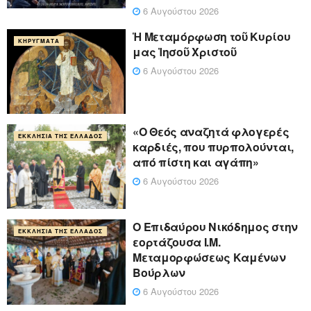
6 Αυγούστου 2026
Ἡ Μεταμόρφωση τοῦ Κυρίου
ΚΗΡΎΓΜΑΤΑ
μας Ἰησοῦ Χριστοῦ
6 Αυγούστου 2026
«Ο Θεός αναζητά φλογερές
ΕΚΚΛΗΣΊΑ ΤΗΣ ΕΛΛΆΔΟΣ
καρδιές, που πυρπολούνται,
από πίστη και αγάπη»
6 Αυγούστου 2026
Ο Επιδαύρου Νικόδημος στην
ΕΚΚΛΗΣΊΑ ΤΗΣ ΕΛΛΆΔΟΣ
εορτάζουσα Ι.Μ.
Μεταμορφώσεως Καμένων
Βούρλων
6 Αυγούστου 2026