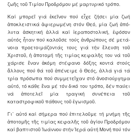
ζωῆς τοῦ Τιμίου Προδρόμου μέ μαρτυρικό τρόπο.
Καί μπορεῖ γιά ἐκεῖνον πού εἶχε ζήσει μία ζωή
ἀποκλειστικά ἀφιε­ρω­μένη στόν Θεό, μία ζωή ἀπό­
λυ­τα ἀσκητική ἀλλά καί ἱεραπο­στο­λική, ἐφόσον
αὐτός ἦταν πού κα­λοῦσε τούς ἀνθρώπους σέ με­τά­
νοια προετοιμάζοντάς τους γιά τήν ἔλευση τοῦ
Χριστοῦ, ἡ ἀπο­το­μή τῆς τιμίας κεφαλῆς του νά τοῦ
χάρισε ἕναν ἀκόμη στέφανο δόξης κοντά στούς
ἄλλους πού θά τοῦ ἀπένειμε ὁ Θεός, ἀλλά γιά τά
τρία πρόσωπα πού συμμετεῖχαν στό ἀνο­σιούργημα
αὐτό, τό κάθε ἕνα μέ τόν δικό του τρόπο, δέν παύει
νά ἀποτελεῖ μία τραγική συ­νέπεια τοῦ
καταστροφικοῦ πά­θους τοῦ ἐγω­ισμοῦ.
Γι᾽ αὐτό καί σήμερα πού ἐπιτε­λοῦ­με τή μνήμη τῆς
ἀποτομῆς τῆς τιμίας κεφαλῆς τοῦ ἁγίου Προδρόμου
καί βαπτιστοῦ Ἰωάννου στήν Ἱερά αὐτή Μονή πού τόν