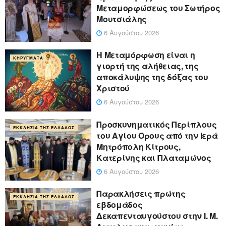
Μεταμορφώσεως του Σωτήρος
Μουτσιάλης
6 Αυγούστου 2026
Η Μεταμόρφωση είναι η
ΚΗΡΎΓΜΑΤΑ
γιορτή της αλήθειας, της
αποκάλυψης της δόξας του
Χριστού
6 Αυγούστου 2026
Προσκυνηματικός Περίπλους
ΕΚΚΛΗΣΊΑ ΤΗΣ ΕΛΛΆΔΟΣ
του Αγίου Όρους από την Ιερά
Μητρόπολη Κίτρους,
Κατερίνης και Πλαταμώνος
6 Αυγούστου 2026
Παρακλήσεις πρώτης
ΕΚΚΛΗΣΊΑ ΤΗΣ ΕΛΛΆΔΟΣ
εβδομάδος
Δεκαπενταυγούστου στην Ι. Μ.