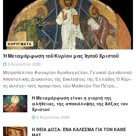
ΚΗΡΎΓΜΑΤΑ
Ἡ Μεταμόρφωση τοῦ Κυρίου μας Ἰησοῦ Χριστοῦ
6 Αυγούστου 2026
Μητροπολίτου Φαναρίου Ἀγαθαγγέλου, Γενικοῦ Διευθυντοῦ
Ἀποστολικῆς Διακονίας τῆς Ἐκκλησίας τῆς Ἑλλάδος Ὁ Κύ­ρι­
ος ἐκλέγει τούς προ­κρί­τους τῶν Μα­θη­τῶν Του Πέ­τρο,...
Η Μεταμόρφωση είναι η γιορτή της
αλήθειας, της αποκάλυψης της δόξας του
Χριστού
6 Αυγούστου 2026
Η ΘΕΙΑ ΔΟΞΑ: ΈΝΑ ΚΑΛΕΣΜΑ ΓΙΑ ΤΟΝ ΚΑΘΕ
ΜΑΣ