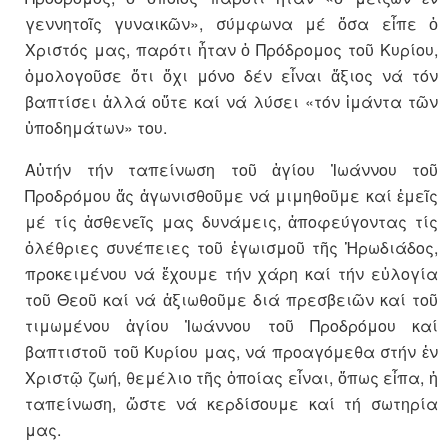
γεννητοῖς γυναικῶν», σύμφωνα μέ ὅσα εἶπε ὁ
Χριστός μας, παρότι ἦ­ταν ὁ Πρόδρομος τοῦ Κυρίου,
ὁμολογοῦσε ὅτι ὄχι μόνο δέν εἶναι ἄξιος νά τόν
βαπτίσει ἀλλά οὔτε καί νά λύσει «τόν ἱμάντα τῶν
ὑπο­­­δημάτων» του.
Αὐτήν τήν ταπείνωση τοῦ ἁγίου Ἰωάννου τοῦ
Προδρόμου ἄς ἀγω­νισθοῦμε νά μιμηθοῦμε καί ἐμεῖς
μέ τίς ἀσθενεῖς μας δυνάμεις, ἀπο­φεύγοντας τίς
ὀλέθριες συνέπειες τοῦ ἐγωισμοῦ τῆς Ἡρωδιάδος,
προ­­κειμένου νά ἔχουμε τήν χάρη καί τήν εὐλογία
τοῦ Θεοῦ καί νά ἀξιωθοῦμε διά πρεσβειῶν καί τοῦ
τιμωμένου ἁγίου Ἰωάννου τοῦ Προ­δρόμου καί
βαπτιστοῦ τοῦ Κυ­ρίου μας, νά προαγόμεθα στήν ἐν
Χριστῷ ζωή, θεμέλιο τῆς ὁποίας εἶ­ναι, ὅπως εἶπα, ἡ
ταπείνωση, ὥστε νά κερδί­σου­με καί τή σωτηρία
μας.