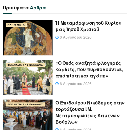
Πρόσφατα
Άρθρα
Ἡ Μεταμόρφωση τοῦ Κυρίου
ΚΗΡΎΓΜΑΤΑ
μας Ἰησοῦ Χριστοῦ
6 Αυγούστου 2026
«Ο Θεός αναζητά φλογερές
ΕΚΚΛΗΣΊΑ ΤΗΣ ΕΛΛΆΔΟΣ
καρδιές, που πυρπολούνται,
από πίστη και αγάπη»
6 Αυγούστου 2026
Ο Επιδαύρου Νικόδημος στην
ΕΚΚΛΗΣΊΑ ΤΗΣ ΕΛΛΆΔΟΣ
εορτάζουσα Ι.Μ.
Μεταμορφώσεως Καμένων
Βούρλων
6 Αυγούστου 2026