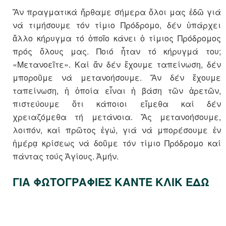
Ἄν πραγματικά ἤρθαμε σήμερα ὅλοι μας ἐδῶ γιά
νά τιμήσουμε τόν τίμιο Πρόδρομο, δέν ὑπάρχει
ἄλλο κήρυγμα τό ὁποῖο κάνει ὁ τίμιος Πρόδρομος
πρός ὅλους μας. Ποιό ἦταν τό κήρυγμά του;
«Μετανοεῖτε». Καί ἄν δέν ἔχουμε ταπείνωση, δέν
μποροῦμε νά μετανοήσουμε. Ἄν δέν ἔχουμε
ταπείνωση, ἡ ὁποία εἶναι ἡ βάση τῶν ἀρετῶν,
πιστεύουμε ὅτι κάποιοι εἴμεθα καί δέν
χρειαζόμεθα τή μετάνοια. Ἄς μετανοήσουμε,
λοιπόν, καί πρῶτος ἐγώ, γιά νά μπορέσουμε ἐν
ἡμέρᾳ κρίσεως νά δοῦμε τόν τίμιο Πρόδρομο καί
πάντας τούς Ἁγίους. Ἀμήν.
ΓΙΑ ΦΩΤΟΓΡΑΦΙΕΣ ΚΑΝΤΕ ΚΛΙΚ ΕΔΩ