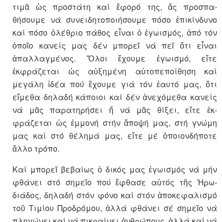
τιμᾶ ὡς προ­στάτη καί ἔφορό της, ἄς προσπα­
θήσουμε νά συνειδητοποιήσουμε πόσο ἐπικίνδυνο
καί πόσο ὀλέθριο πάθος εἶναι ὁ ἐγωισμός, ἀπό τόν
ὁποῖο κανείς μας δέν μπορεῖ νά πεῖ ὅτι εἶναι
ἀπαλλαγμένος. Ὅλοι ἔχουμε ἐγωισμό, εἴτε
ἐκφράζεται ὡς αὐξη­μένη αὐτοπεποίθηση καί
μεγάλη ἰδέα πού ἔχουμε γιά τόν ἑαυτό μας, ὅτι
εἴμεθα δηλαδή κά­ποιοι καί δέν ἀνεχόμεθα κανείς
νά μᾶς παρατηρήσει ἤ νά μᾶς θίξει, εἴτε ἐκ­
φράζεται ὡς ἐμμονή στήν ἄποψή μας, στή γνώμη
μας καί στό θέλημά μας, εἴτε μέ ὁποιονδή­πο­τε
ἄλλο τρόπο.
Καί μπορεῖ βεβαίως ὁ δικός μας ἐγωισμός νά μήν
φθάνει στό ση­μεῖο πού ἔφθασε αὐτός τῆς Ἡρω­
διάδος, δηλαδή στόν φόνο καί στόν ἀποκεφαλισμό
τοῦ Τι­μίου Προδρόμου, ἀλλά φθάνει σέ ση­μεῖο νά
πληγώνει καί νά πι­κραί­­νει ἀν­θρώπους, ἀλλά καί νά