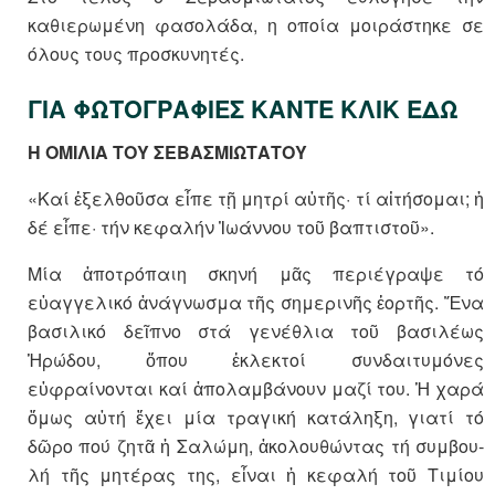
καθιερωμένη φασολάδα, η οποία μοιράστηκε σε
όλους τους προσκυνητές.
ΓΙΑ ΦΩΤΟΓΡΑΦΙΕΣ ΚΑΝΤΕ ΚΛΙΚ ΕΔΩ
Η ΟΜΙΛΙΑ ΤΟΥ ΣΕΒΑΣΜΙΩΤΑΤΟΥ
«Καί ἐξελθοῦσα εἶπε τῇ μητρί αὐ­τῆς· τί αἰτήσομαι; ἡ
δέ εἶπε· τήν κε­φαλήν Ἰωάννου τοῦ βαπτι­στοῦ».
Μία ἀποτρόπαιη σκηνή μᾶς πε­ρι­έ­γραψε τό
εὐαγγελικό ἀνάγνω­σμα τῆς σημερινῆς ἑορτῆς. Ἕνα
βασι­λι­κό δεῖπνο στά γενέθλια τοῦ βα­σι­λέως
Ἡρώδου, ὅπου ἐκλεκτοί συν­δαιτυμόνες
εὐφραίνονται καί ἀπο­λαμβάνουν μαζί του. Ἡ χαρά
ὅ­μως αὐτή ἔχει μία τραγική κα­τά­λη­ξη, γιατί τό
δῶρο πού ζητᾶ ἡ Σαλώμη, ἀκολουθώντας τή συμ­βου­­
λή τῆς μητέρας της, εἶναι ἡ κε­φαλή τοῦ Τιμίου