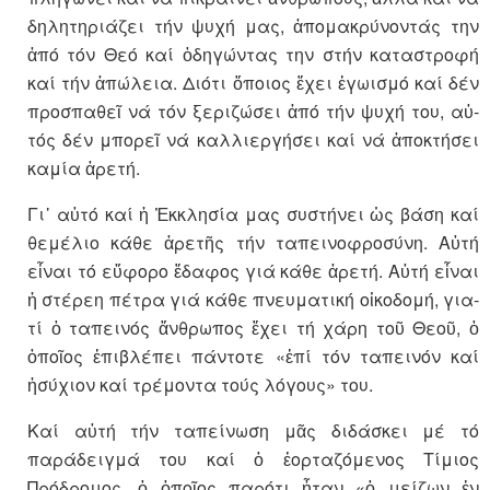
δηλητη­ρι­άζει τήν ψυχή μας, ἀπο­μακρύ­νοντάς την
ἀπό τόν Θεό καί ὁδη­γώντας την στήν κατα­στροφή
καί τήν ἀπώλεια. Διότι ὅποιος ἔχει ἐγωισμό καί δέν
προσπαθεῖ νά τόν ξεριζώσει ἀπό τήν ψυχή του, αὐ­
τός δέν μπο­ρεῖ νά καλλιεργήσει καί νά ἀπο­κτήσει
καμία ἀρετή.
Γι᾽ αὐτό καί ἡ Ἐκκλησία μας συ­στήνει ὡς βάση καί
θεμέλιο κάθε ἀρετῆς τήν ταπεινοφροσύνη. Αὐτή
εἶναι τό εὔφορο ἔδαφος γιά κάθε ἀρετή. Αὐτή εἶναι
ἡ στέρεη πέτρα γιά κάθε πνευματική οἰκοδομή, για­
τί ὁ ταπεινός ἄνθρωπος ἔχει τή χάρη τοῦ Θεοῦ, ὁ
ὁποῖος ἐπιβλέπει πάντοτε «ἐπί τόν ταπεινόν καί
ἡσύχιον καί τρέμοντα τούς λό­γους» του.
Καί αὐτή τήν ταπείνωση μᾶς δι­δάσκει μέ τό
παράδειγμά του καί ὁ ἑορταζόμενος Τίμιος
Πρόδρομος, ὁ ὁποῖος παρότι ἦταν «ὁ μείζων ἐν