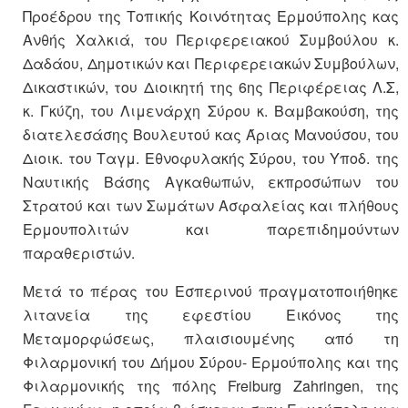
Προέδρου της Τοπικής Κοινότητας Ερμούπολης κας
Ανθής Χαλκιά, του Περιφερειακού Συμβούλου κ.
Δαδάου, Δημοτικών και Περιφερειακών Συμβούλων,
Δικαστικών, του Διοικητή της 6ης Περιφέρειας Λ.Σ,
κ. Γκύζη, του Λιμενάρχη Σύρου κ. Βαμβακούση, της
διατελεσάσης Βουλευτού κας Άριας Μανούσου, του
Διοικ. του Ταγμ. Εθνοφυλακής Σύρου, του Υποδ. της
Ναυτικής Βάσης Αγκαθωπών, εκπροσώπων του
Στρατού και των Σωμάτων Ασφαλείας και πλήθους
Ερμουπολιτών και παρεπιδημούντων
παραθεριστών.
Μετά το πέρας του Εσπερινού πραγματοποιήθηκε
λιτανεία της εφεστίου Εικόνος της
Μεταμορφώσεως, πλαισιουμένης από τη
Φιλαρμονική του Δήμου Σύρου- Ερμούπολης και της
Φιλαρμονικής της πόλης Freiburg Zahringen, της