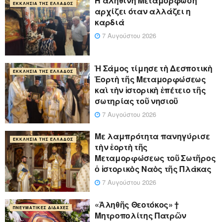
Η αληθινή Μεταμόρφωση
ΕΚΚΛΗΣΊΑ ΤΗΣ ΕΛΛΆΔΟΣ
αρχίζει όταν αλλάζει η
καρδιά
7 Αυγούστου 2026
Ἡ Σάμος τίμησε τὴ Δεσποτικὴ
ΕΚΚΛΗΣΊΑ ΤΗΣ ΕΛΛΆΔΟΣ
Ἑορτὴ τῆς Μεταμορφώσεως
καὶ τὴν ἱστορικὴ ἐπέτειο τῆς
σωτηρίας τοῦ νησιοῦ
7 Αυγούστου 2026
Με λαμπρότητα πανηγύρισε
ΕΚΚΛΗΣΊΑ ΤΗΣ ΕΛΛΆΔΟΣ
τὴν ἑορτὴ τῆς
Μεταμορφώσεως τοῦ Σωτῆρος
ὁ ἱστορικὸς Ναὸς τῆς Πλάκας
7 Αυγούστου 2026
«Ἀληθῆς Θεοτόκος» †
ΠΝΕΥΜΑΤΙΚΈΣ ΔΙΔΑΧΈΣ
Μητροπολίτης Πατρῶν