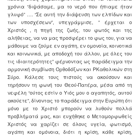
χρόνια “διψάσαμε, μα το νερό που ήπιαμε ήταν
γλυφό” …. “Σε αυτή την διάψευση των ελπίδων και
των υποσχέσεων”, υπεγράμμισε, ” έρχεται ο
Χριστός , η πηγή της ζωής, του φωτός και της
αλήθειας, να να μας προσφέρει το φως του, για να
μάθουμε να ζούμε εν αγάπη, εν ομονοία, κοινοτικά
και κοινωνικά, με αποδοχή του άλλου, με όλες του
τις ιδιαιτερότητες” φέρνοντας ως παράδειγμα την
αρμονική συμβίωση Ορθοδόξων και ΡΚαθολικών στη
Σύρο. Κάλεσε τους πιστούς να ακούσουν και
τηρήσουν τη φωνή του Θεού-Πατέρα, μέσα από τη
νεφέλη “ούτος εστίν ο Υιός μου ο αγαπητός, αυτού
ακούετε”, δίνοντας το παράδειγμα στην Ευρώπη ότι
μόνο με το Χριστό μπορούν να λυθούν πολλά
προβλήματά μας, και ευχήθηκε ο Μεταμορφωθείς
Χριστός να χαρίζει σε όλους υγεία, φωτισμό,
αγάπη και ομόνοια, διότι η κρίση, κάθε κρίση,