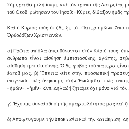
Σήμερα θά μιλήσουμε γιά τόν τρόπο τῆς Λατρείας μα
τοῦ Θεοῦ, ρώτησαν τόν Ἰησοῦ: «Κύριε, δίδαξον ἡμᾶς 
Καί ὁ Κύριος τούς ὑπέδειξε τό «Πάτερ ἡμῶν». Ἀπό ἐ
Ὀρθοδόξων Χριστιανῶν.
α) Πρῶτα ἀπ΄ὅλα ἀπευθύνονται στόν Κύριό τους, ὅπ
ἄνθρωπο εἶναι αἴσθηση ἐμπιστοσύνης, ἀγάπης, σε
αἴσθηση ἐμπιστοσύνης. Ὁ δέ φόβος τοῦ πατέρα εἶν
ἑατοῦ μας. β) Ἔπειτα -εἴτε στήν προσωπική προσευ
ἐπίγνωση πώς ἀνήκουμε στήν Ἐκκλησία, πώς τίποτε 
«ἡμῶν», «ἡμῖν» κλπ. Δηλαδή ζητάμε ὄχι μόνο γιά τόν
γ) Ἔχουμε συναίσθηση τῆς ἁμαρτωλότητος μας καί ζ
δ) Ἀποφεύγουμε τήν ὑποκρισία καί τήν κατάκριση. Δ