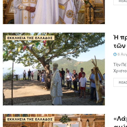
REA
Ἡ π
ΕΚΚΛΗΣΊΑ ΤΗΣ ΕΛΛΆΔΟΣ
τῶν
6 Αυγ
Τὴν Πέ
Χριστο
REA
«Λάμ
ΕΚΚΛΗΣΊΑ ΤΗΣ ΕΛΛΆΔΟΣ
αιώ