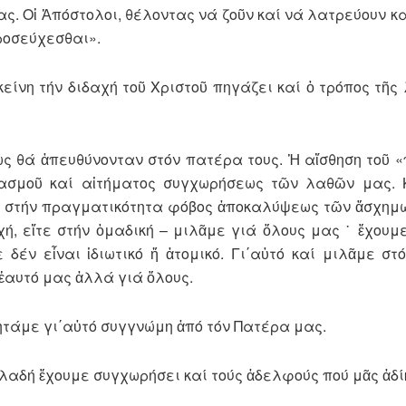
ς. Οἱ Ἀπόστολοι, θέλοντας νά ζοῦν καί νά λατρεύουν κ
προσεύχεσθαι».
κείνη τήν διδαχή τοῦ Χριστοῦ πηγάζει καί ὁ τρόπος τῆς
ως θά ἀπευθύνονταν στόν πατέρα τους. Ἡ αἴσθηση τοῦ 
βασμοῦ καί αἰτήματος συγχωρήσεως τῶν λαθῶν μας. 
αι στήν πραγματικότητα φόβος ἀποκαλύψεως τῶν ἄσχημ
χή, εἴτε στήν ὁμαδική – μιλᾶμε γιά ὅλους μας ˙ ἔχουμ
δέν εἶναι ἰδιωτικό ἤ ἀτομικό. Γι΄αὐτό καί μιλᾶμε στό
 ἑαυτό μας ἀλλά γιά ὅλους.
ητάμε γι΄αὐτό συγγνώμη ἀπό τόν Πατέρα μας.
ηλαδή ἔχουμε συγχωρήσει καί τούς ἀδελφούς πού μᾶς ἀδί