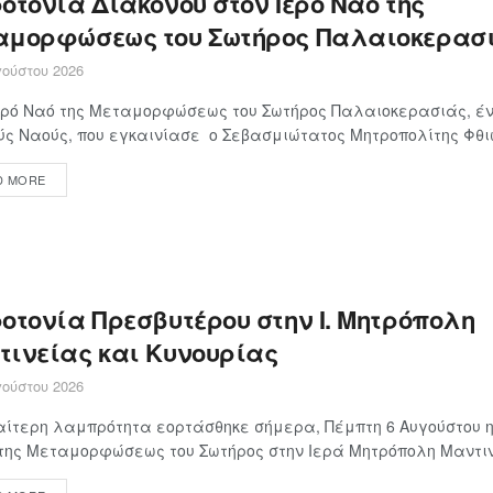
οτονία Διακόνου στον Ιερό Ναό της
αμορφώσεως του Σωτήρος Παλαιοκερασ
ούστου 2026
ερό Ναό της Μεταμορφώσεως του Σωτήρος Παλαιοκερασιάς, έν
ς Ναούς, που εγκαινίασε ο Σεβασμιώτατος Μητροπολίτης Φθιώτ
D MORE
οτονία Πρεσβυτέρου στην Ι. Μητρόπολη
τινείας και Κυνουρίας
ούστου 2026
αίτερη λαμπρότητα εορτάσθηκε σήμερα, Πέμπτη 6 Αυγούστου η
της Μεταμορφώσεως του Σωτήρος στην Ιερά Μητρόπολη Μαντινε