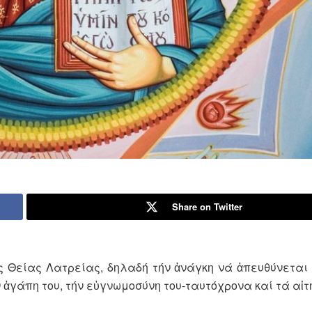
Share on Twitter
ς Θείας Λατρείας, δηλαδή τήν ἀνάγκη νά ἀπευθύνεται 
ν ἀγάπη του, τήν εὐγνωμοσύνη του-ταυτόχρονα καί τά αἰτ