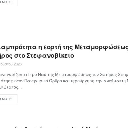
D MORE
λαμπρότητα η εορτή της Μεταμορφώσεως
ήρος στο Στεφανοβίκειο
ούστου 2026
ανηγυρίζοντα Ιερό Ναό της Μεταμορφώσεως του Σωτήρος Στεφ
άτησε στον Πανηγυρικό Όρθρο και ιερούργησε την αναίμακτη
ιώτατος...
D MORE