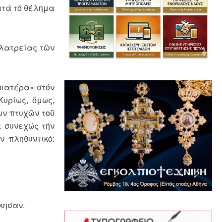
ατά τό θέλημα
 λατρείας τῶν
«πατέρα» στόν
Κυρίως, ὅμως,
ων πτυχῶν τοῦ
ε συνεχώς τήν
ν πληθυντικό:
κησαν.