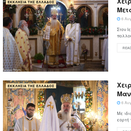
Χειρ
ΕΚΚΛΗΣΊΑ ΤΗΣ ΕΛΛΆΔΟΣ
Μετ
6 Αυγ
Στον Ι
πολλού
REA
Xειρ
ΕΚΚΛΗΣΊΑ ΤΗΣ ΕΛΛΆΔΟΣ
Μαν
6 Αυγ
Με ιδι
εορτή 