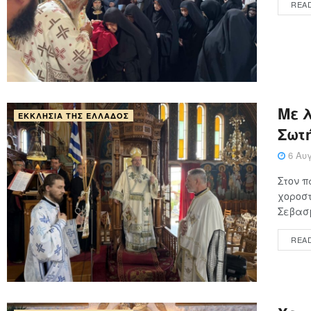
REA
Με 
ΕΚΚΛΗΣΊΑ ΤΗΣ ΕΛΛΆΔΟΣ
Σωτ
6 Αυγ
Στον π
χοροστ
Σεβασμ
REA