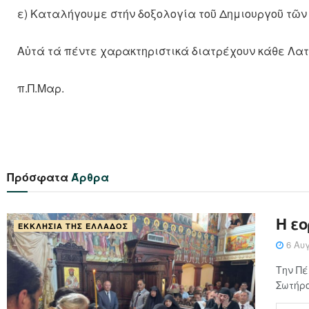
ε) Καταλήγουμε στήν δοξολογία τοῦ Δημιουργοῦ τῶν 
Αὐτά τά πέντε χαρακτηριστικά διατρέχουν κάθε Λατ
π.Π.Μαρ.
Πρόσφατα
Άρθρα
Η ε
ΕΚΚΛΗΣΊΑ ΤΗΣ ΕΛΛΆΔΟΣ
6 Αυγ
Την Πέ
Σωτήρο