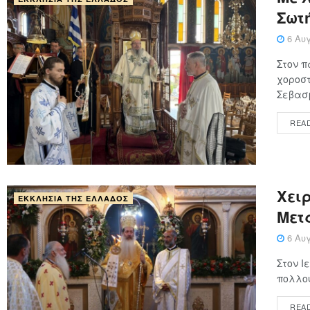
Σωτ
6 Αυγ
Στον π
χοροστ
Σεβασμ
REA
Χειρ
ΕΚΚΛΗΣΊΑ ΤΗΣ ΕΛΛΆΔΟΣ
Μετ
6 Αυγ
Στον Ι
πολλού
REA