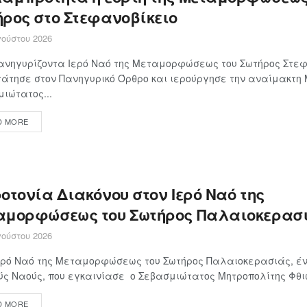
ήρος στο Στεφανοβίκειο
ούστου 2026
ανηγυρίζοντα Ιερό Ναό της Μεταμορφώσεως του Σωτήρος Στεφ
άτησε στον Πανηγυρικό Όρθρο και ιερούργησε την αναίμακτη
ιώτατος...
D MORE
οτονία Διακόνου στον Ιερό Ναό της
αμορφώσεως του Σωτήρος Παλαιοκερασ
ούστου 2026
ερό Ναό της Μεταμορφώσεως του Σωτήρος Παλαιοκερασιάς, έν
ς Ναούς, που εγκαινίασε ο Σεβασμιώτατος Μητροπολίτης Φθιώτ
D MORE