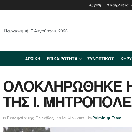
Αρχική
Επικαιρότητα
Παρασκευή, 7 Αυγούστου, 2026
ΑΡΧΙΚΉ
ΕΠΙΚΑΙΡΌΤΗΤΑ
ΣΥΝΟΠΤΙΚΌΣ
ΚΗΡ
ΟΛΟΚΛΗΡΩΘΗΚΕ Η
ΤΗΣ Ι. ΜΗΤΡΟΠΟΛ
in
Εκκλησία της Ελλάδος
19 Ιουλίου 2025
by
Poimin.gr Team