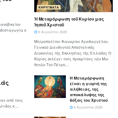
ΚΗΡΎΓΜΑΤΑ
Ἡ Μεταμόρφωση τοῦ Κυρίου μας
Ἰησοῦ Χριστοῦ
ανοβικείου
 Μυσταγωγία ο
6 Αυγούστου 2026
Μητροπολίτου Φαναρίου Ἀγαθαγγέλου,
Γενικοῦ Διευθυντοῦ Ἀποστολικῆς
Διακονίας τῆς Ἐκκλησίας τῆς Ἑλλάδος Ὁ
Κύ­ρι­ος ἐκλέγει τούς προ­κρί­τους τῶν Μα­
θη­τῶν Του Πέ­τρο,...
Η Μεταμόρφωση
ιάς
είναι η γιορτή της
αλήθειας, της
αποκάλυψης της
δόξας του Χριστού
αν από τους
ιδος κ....
6 Αυγούστου 2026