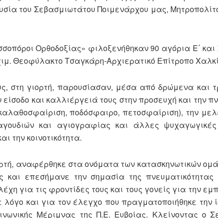
υσία του Σεβασμιωτάτου Ποιμενάρχου μας, Μητροπολίτο
σσοπόροι Ορθοδοξίας» φιλοξενήθηκαν 90 αγόρια Ε΄ και Σ
αρχιμ. Θεοφύλακτο Τσαγκάρη-Αρχιερατικό Επίτροπο Χαλκί
ς, στη γιορτή, παρουσίασαν, μέσα από δρώμενα και τ
 είσοδο και καλλιέργειά τους στην προσευχή και την π
καλαθοσφαίριση, ποδόσφαιρο, πετοσφαίριση), την μελ
αγουδιών και αγιογραφίας και άλλες ψυχαγωγικές
αι την κοινοτικότητα.
ορτή, αναφέρθηκε στα ονόματα των κατασκηνωτικών ομά
 και επεσήμανε την σημασία της πνευματικότητας 
χη για τις φροντίδες τους και τους γονείς για την εμ
ε λόγο και για τον έλεγχο που πραγματοποιήθηκε την ί
ινωνικής Μέριμνας της Π.Ε. Ευβοίας. Κλείνοντας ο 