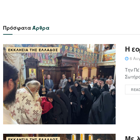
Πρόσφατα
Άρθρα
Η ε
ΕΚΚΛΗΣΊΑ ΤΗΣ ΕΛΛΆΔΟΣ
6 Αυγ
Την Πέ
Σωτήρο
REA
Με 
ΕΚΚΛΗΣΊΑ ΤΗΣ ΕΛΛΆΔΟΣ