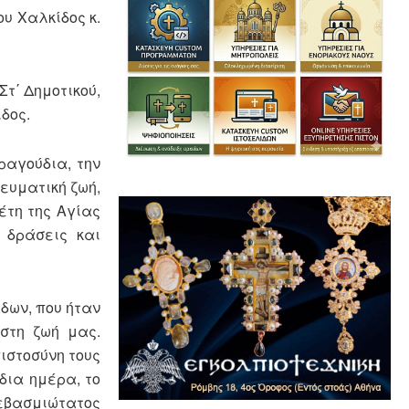
υ Χαλκίδος κ.
τ΄ Δημοτικού,
δος.
ραγούδια, την
νευματική ζωή,
έτη της Αγίας
 δράσεις και
δων, που ήταν
στη ζωή μας.
πιστοσύνη τους
δια ημέρα, το
Σεβασμιώτατος