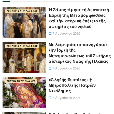
Ἡ Σάμος τίμησε τὴ Δεσποτικὴ
ΕΚΚΛΗΣΊΑ ΤΗΣ ΕΛΛΆΔΟΣ
Ἑορτὴ τῆς Μεταμορφώσεως
καὶ τὴν ἱστορικὴ ἐπέτειο τῆς
σωτηρίας τοῦ νησιοῦ
7 Αυγούστου 2026
Με λαμπρότητα πανηγύρισε
ΕΚΚΛΗΣΊΑ ΤΗΣ ΕΛΛΆΔΟΣ
τὴν ἑορτὴ τῆς
Μεταμορφώσεως τοῦ Σωτῆρος
ὁ ἱστορικὸς Ναὸς τῆς Πλάκας
7 Αυγούστου 2026
«Ἀληθῆς Θεοτόκος» †
ΠΝΕΥΜΑΤΙΚΈΣ ΔΙΔΑΧΈΣ
Μητροπολίτης Πατρῶν
Νικόδημος
7 Αυγούστου 2026