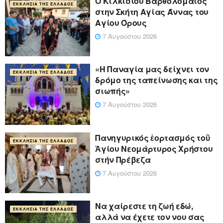
Ο Κιλκισίου Βαρθολομαίος
ΕΚΚΛΗΣΊΑ ΤΗΣ ΕΛΛΆΔΟΣ
στην Σκήτη Αγίας Άννας του
Αγίου Όρους
7 Αυγούστου 2026
«Η Παναγία μας δείχνει τον
ΕΚΚΛΗΣΊΑ ΤΗΣ ΕΛΛΆΔΟΣ
δρόμο της ταπείνωσης και της
σιωπής»
7 Αυγούστου 2026
Πανηγυρικός ἑορτασμός τοῦ
ΕΚΚΛΗΣΊΑ ΤΗΣ ΕΛΛΆΔΟΣ
Ἁγίου Νεομάρτυρος Χρήστου
στήν Πρέβεζα
7 Αυγούστου 2026
Να χαίρεστε τη ζωή εδώ,
ΕΚΚΛΗΣΊΑ ΤΗΣ ΕΛΛΆΔΟΣ
αλλά να έχετε τον νου σας