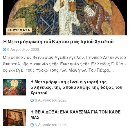
ΚΗΡΎΓΜΑΤΑ
Ἡ Μεταμόρφωση τοῦ Κυρίου μας Ἰησοῦ Χριστοῦ
6 Αυγούστου 2026
Μητροπολίτου Φαναρίου Ἀγαθαγγέλου, Γενικοῦ Διευθυντοῦ
Ἀποστολικῆς Διακονίας τῆς Ἐκκλησίας τῆς Ἑλλάδος Ὁ Κύ­ρι­
ος ἐκλέγει τούς προ­κρί­τους τῶν Μα­θη­τῶν Του Πέ­τρο,...
Η Μεταμόρφωση είναι η γιορτή της
αλήθειας, της αποκάλυψης της δόξας του
Χριστού
6 Αυγούστου 2026
Η ΘΕΙΑ ΔΟΞΑ: ΈΝΑ ΚΑΛΕΣΜΑ ΓΙΑ ΤΟΝ ΚΑΘΕ
ΜΑΣ
5 Αυγούστου 2026