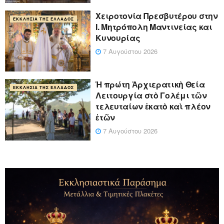
Xειροτονία Πρεσβυτέρου στην
ΕΚΚΛΗΣΊΑ ΤΗΣ ΕΛΛΆΔΟΣ
Ι. Μητρόπολη Μαντινείας και
Κυνουρίας
7 Αυγούστου 2026
Ἡ πρώτη Ἀρχιερατικὴ Θεία
ΕΚΚΛΗΣΊΑ ΤΗΣ ΕΛΛΆΔΟΣ
Λειτουργία στὸ Γολέμι τῶν
τελευταίων ἑκατὸ καὶ πλέον
ἐτῶν
7 Αυγούστου 2026