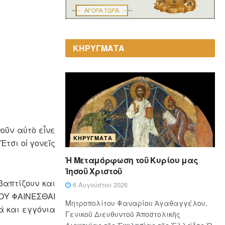
ΚΗΡΥΓΜΑΤΑ
οῦν αὐτὸ εἶνε
ΚΗΡΎΓΜΑΤΑ
τσι οἱ γονεῖς
Ἡ Μεταμόρφωση τοῦ Κυρίου μας
Ἰησοῦ Χριστοῦ
βαπτίζουν και
6 Αυγούστου 2026
ΚΟΥ ΦΑΙΝΕΣΘΑΙ
Μητροπολίτου Φαναρίου Ἀγαθαγγέλου,
ά και εγγόνια
Γενικοῦ Διευθυντοῦ Ἀποστολικῆς
Διακονίας τῆς Ἐκκλησίας τῆς Ἑλλάδος Ὁ