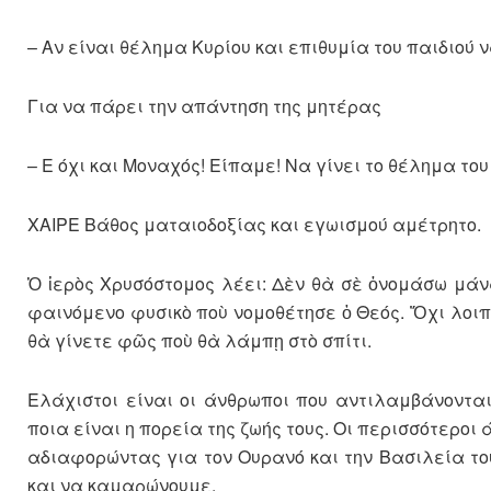
– Αν είναι θέλημα Κυρίου και επιθυμία του παιδιού ν
Για να πάρει την απάντηση της μητέρας
– Ε όχι και Μοναχός! Είπαμε! Να γίνει το θέλημα του
ΧΑΙΡΕ Βάθος ματαιοδοξίας και εγωισμού αμέτρητο.
Ὁ ἱερὸς Χρυσόστομος λέει: Δὲν θὰ σὲ ὀνομάσω μάνα
φαινόμενο φυσικὸ ποὺ νομοθέτησε ὁ Θεός. Ὄχι λοιπὸ
θὰ γίνετε φῶς ποὺ θὰ λάμπῃ στὸ σπίτι.
Ελάχιστοι είναι οι άνθρωποι που αντιλαμβάνονται 
ποια είναι η πορεία της ζωής τους. Οι περισσότερο
αδιαφορώντας για τον Ουρανό και την Βασιλεία το
και να καμαρώνουμε.