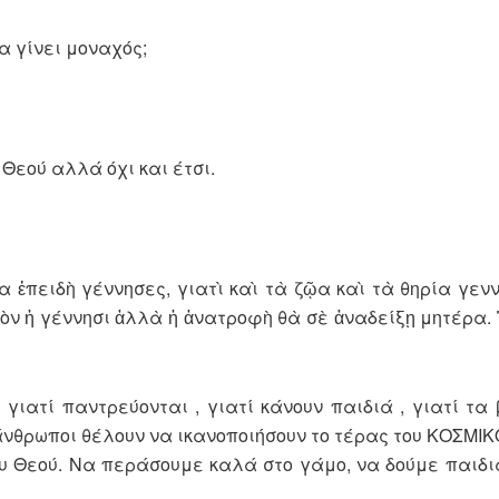
α γίνει μοναχός;
 Θεού αλλά όχι και έτσι.
 ἐπειδὴ γέννησες, γιατὶ καὶ τὰ ζῷα καὶ τὰ θηρία γενν
ν ἡ γέννησι ἀλλὰ ἡ ἀνατροφὴ θὰ σὲ ἀναδείξῃ μητέρα. Ἔ
γιατί παντρεύονται , γιατί κάνουν παιδιά , γιατί τα 
ι άνθρωποι θέλουν να ικανοποιήσουν το τέρας του ΚΟΣΜΙ
υ Θεού. Να περάσουμε καλά στο γάμο, να δούμε παιδι