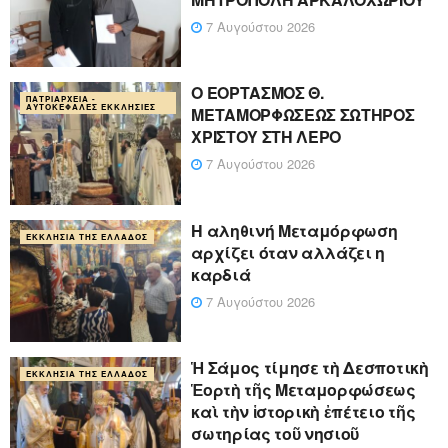
7 Αυγούστου 2026
Ο ΕΟΡΤΑΣΜΟΣ Θ.
ΠΑΤΡΙΑΡΧΕΊΑ -
ΑΥΤΟΚΈΦΑΛΕΣ ΕΚΚΛΗΣΊΕΣ
ΜΕΤΑΜΟΡΦΩΣΕΩΣ ΣΩΤΗΡΟΣ
ΧΡΙΣΤΟΥ ΣΤΗ ΛΕΡΟ
7 Αυγούστου 2026
Η αληθινή Μεταμόρφωση
ΕΚΚΛΗΣΊΑ ΤΗΣ ΕΛΛΆΔΟΣ
αρχίζει όταν αλλάζει η
καρδιά
7 Αυγούστου 2026
Ἡ Σάμος τίμησε τὴ Δεσποτικὴ
ΕΚΚΛΗΣΊΑ ΤΗΣ ΕΛΛΆΔΟΣ
Ἑορτὴ τῆς Μεταμορφώσεως
καὶ τὴν ἱστορικὴ ἐπέτειο τῆς
σωτηρίας τοῦ νησιοῦ