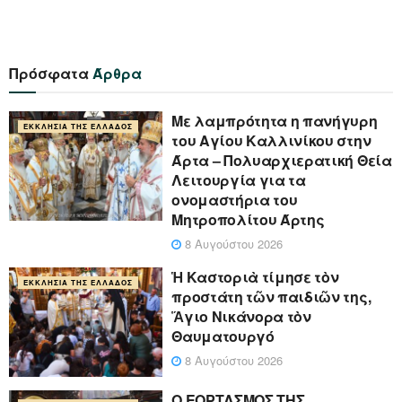
Πρόσφατα
Άρθρα
Με λαμπρότητα η πανήγυρη
ΕΚΚΛΗΣΊΑ ΤΗΣ ΕΛΛΆΔΟΣ
του Αγίου Καλλινίκου στην
Άρτα – Πολυαρχιερατική Θεία
Λειτουργία για τα
ονομαστήρια του
Μητροπολίτου Άρτης
8 Αυγούστου 2026
Ἡ Καστοριὰ τίμησε τὸν
ΕΚΚΛΗΣΊΑ ΤΗΣ ΕΛΛΆΔΟΣ
προστάτη τῶν παιδιῶν της,
Ἅγιο Νικάνορα τὸν
Θαυματουργό
8 Αυγούστου 2026
Ο ΕΟΡΤΑΣΜΟΣ ΤΗΣ