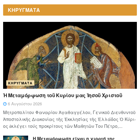
ΚΗΡΥΓΜΑΤΑ
ΚΗΡΎΓΜΑΤΑ
Ἡ Μεταμόρφωση τοῦ Κυρίου μας Ἰησοῦ Χριστοῦ
6 Αυγούστου 2026
Μητροπολίτου Φαναρίου Ἀγαθαγγέλου, Γενικοῦ Διευθυντοῦ
Ἀποστολικῆς Διακονίας τῆς Ἐκκλησίας τῆς Ἑλλάδος Ὁ Κύ­ρι­
ος ἐκλέγει τούς προ­κρί­τους τῶν Μα­θη­τῶν Του Πέ­τρο,...
Η Μεταμόρφωση είναι η γιορτή της