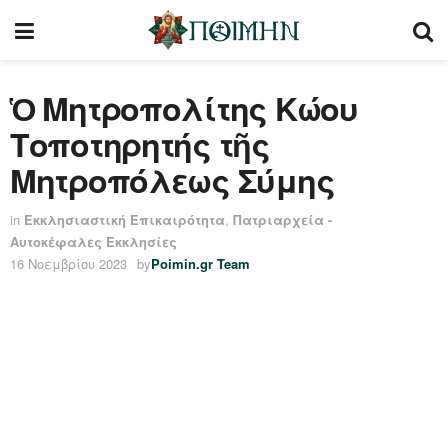
Ὁ Μητροπολίτης Κώου
Τοποτηρητής τῆς
Μητροπόλεως Σύμης
in
Εκκλησιαστική Επικαιρότητα
,
Πατριαρχεία -
Αυτοκέφαλες Εκκλησίες
16 Νοεμβρίου 2023
by
Poimin.gr Team