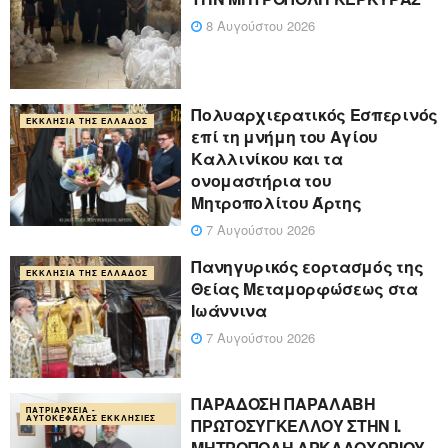
8 Αυγούστου 2026
Πολυαρχιερατικός Εσπερινός
ΕΚΚΛΗΣΊΑ ΤΗΣ ΕΛΛΆΔΟΣ
επί τη μνήμη του Αγίου
Καλλινίκου και τα
ονομαστήρια του
Μητροπολίτου Άρτης
7 Αυγούστου 2026
Πανηγυρικός εορτασμός της
ΕΚΚΛΗΣΊΑ ΤΗΣ ΕΛΛΆΔΟΣ
Θείας Μεταμορφώσεως στα
Ιωάννινα
7 Αυγούστου 2026
ΠΑΡΑΔΟΣΗ ΠΑΡΑΛΑΒΗ
ΠΑΤΡΙΑΡΧΕΊΑ -
ΑΥΤΟΚΈΦΑΛΕΣ ΕΚΚΛΗΣΊΕΣ
ΠΡΩΤΟΣΥΓΚΕΛΛΟΥ ΣΤΗΝ Ι.
ΜΗΤΡΟΠΟΛΗ ΑΡΚΑΛΟΧΩΡΙΟΥ