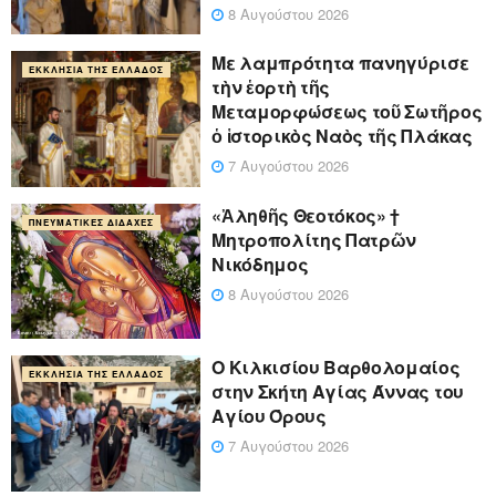
8 Αυγούστου 2026
Με λαμπρότητα πανηγύρισε
ΕΚΚΛΗΣΊΑ ΤΗΣ ΕΛΛΆΔΟΣ
τὴν ἑορτὴ τῆς
Μεταμορφώσεως τοῦ Σωτῆρος
ὁ ἱστορικὸς Ναὸς τῆς Πλάκας
7 Αυγούστου 2026
«Ἀληθῆς Θεοτόκος» †
ΠΝΕΥΜΑΤΙΚΈΣ ΔΙΔΑΧΈΣ
Μητροπολίτης Πατρῶν
Νικόδημος
8 Αυγούστου 2026
Ο Κιλκισίου Βαρθολομαίος
ΕΚΚΛΗΣΊΑ ΤΗΣ ΕΛΛΆΔΟΣ
στην Σκήτη Αγίας Άννας του
Αγίου Όρους
7 Αυγούστου 2026