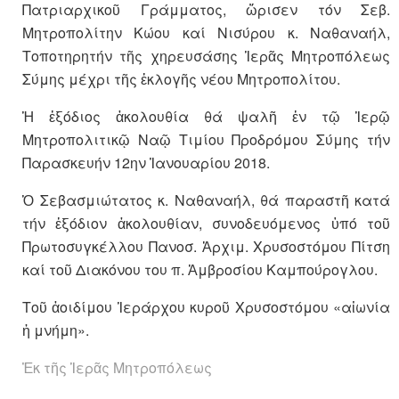
Πατριαρχικοῦ Γράμματος, ὥρισεν τόν Σεβ.
Μητροπολίτην Κώου καί Νισύρου κ. Ναθαναήλ,
Τοποτηρητήν τῆς χηρευσάσης Ἱερᾶς Μητροπόλεως
Σύμης μέχρι τῆς ἐκλογῆς νέου Μητροπολίτου.
Ἡ ἐξόδιος ἀκολουθία θά ψαλῆ ἐν τῷ Ἱερῷ
Μητροπολιτικῷ Ναῷ Τιμίου Προδρόμου Σύμης τήν
Παρασκευήν 12ην Ἰανουαρίου 2018.
Ὁ Σεβασμιώτατος κ. Ναθαναήλ, θά παραστῆ κατά
τήν ἐξόδιον ἀκολουθίαν, συνοδευόμενος ὑπό τοῦ
Πρωτοσυγκέλλου Πανοσ. Ἀρχιμ. Χρυσοστόμου Πίτση
καί τοῦ Διακόνου του π. Ἀμβροσίου Καμπούρογλου.
Τοῦ ἀοιδίμου Ἱεράρχου κυροῦ Χρυσοστόμου «αἰωνία
ἡ μνήμη».
Ἐκ τῆς Ἱερᾶς Μητροπόλεως