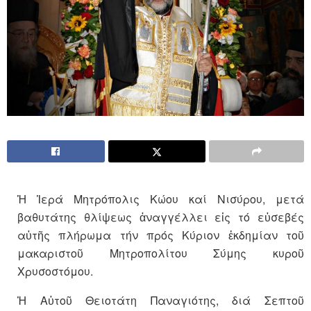
Ἡ Ἱερά Μητρόπολις Κώου καί Νισύρου, μετά
βαθυτάτης θλίψεως ἀναγγέλλει εἰς τό εὐσεβές
αὐτῆς πλήρωμα τήν πρός Κύριον ἐκδημίαν τοῦ
μακαριστοῦ Μητροπολίτου Σύμης κυροῦ
Χρυσοστόμου.
Ἡ Αὐτοῦ Θειοτάτη Παναγιότης, διά Σεπτοῦ