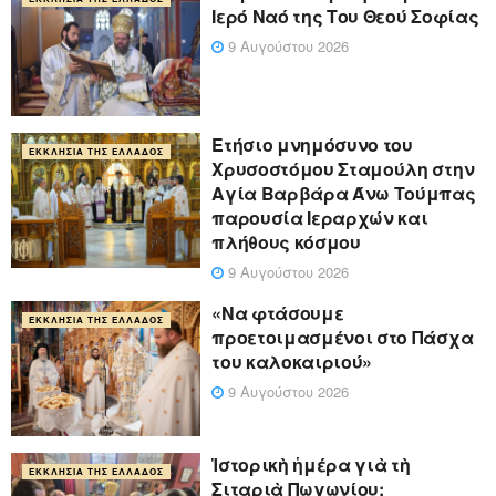
Ιερό Ναό της Του Θεού Σοφίας
9 Αυγούστου 2026
Ετήσιο μνημόσυνο του
ΕΚΚΛΗΣΊΑ ΤΗΣ ΕΛΛΆΔΟΣ
Χρυσοστόμου Σταμούλη στην
Αγία Βαρβάρα Άνω Τούμπας
παρουσία Ιεραρχών και
πλήθους κόσμου
9 Αυγούστου 2026
«Να φτάσουμε
ΕΚΚΛΗΣΊΑ ΤΗΣ ΕΛΛΆΔΟΣ
προετοιμασμένοι στο Πάσχα
του καλοκαιριού»
9 Αυγούστου 2026
Ἱστορικὴ ἡμέρα γιὰ τὴ
ΕΚΚΛΗΣΊΑ ΤΗΣ ΕΛΛΆΔΟΣ
Σιταριὰ Πωγωνίου: