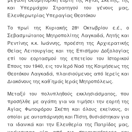
και Υπερμάχου Στρατηγού του γένους μας,
Ελευθερωτρίας Υπεραγίας Θεοτόκου
Το πρωί της Κυριακής 28
Οκτωβρίου ε.έ., ο
η
Σεβασμιώτατος Μητροπολίτης Λαγκαδά, Λητής και
Ρεντίνης κ.κ. Ιωάννης, προέστη της Αρχιερατικής
Θείας Λειτουργίας και της Επισήμου Δοξολογίας
επί του εορτασμού της επετείου του Ιστορικού
Έπους του 1940, εις τον Ιερό Ναό της Κοιμήσεως της
Θεοτόκου Λαγκαδά, πλαισιούμενος από Ιερείς και
Διακόνους της καθ΄ημάς Ιεράς Μητροπόλεως.
Μεταξύ του πολυπληθούς εκκλησιάσματος, που
προσήλθε με αγάπη για να τιμήσει την εορτή της
Αγίας Φωτοφόρου Σκέπη και όλους εκείνους, οι
οποίοι με αυταπάρνηση και Πίστη, θυσιάστηκαν για
τα ιδανικά και την Ελευθερία της Πατρίδος μας,
γράφοντας μία από τις σημαντικότερες και