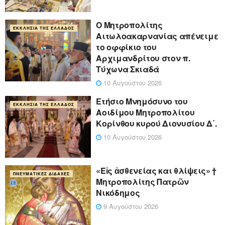
Ο Μητροπολίτης
ΕΚΚΛΗΣΊΑ ΤΗΣ ΕΛΛΆΔΟΣ
Αιτωλοακαρνανίας απένειμε
το οφφίκιο του
Αρχιμανδρίτου στον π.
Τύχωνα Σκιαδά
10 Αυγούστου 2026
Ετήσιο Μνημόσυνο του
ΕΚΚΛΗΣΊΑ ΤΗΣ ΕΛΛΆΔΟΣ
Αοιδίμου Μητροπολίτου
Κορίνθου κυρού Διονυσίου Δ΄.
10 Αυγούστου 2026
«Eἰς ἀσθενείας και θλίψεις» †
ΠΝΕΥΜΑΤΙΚΈΣ ΔΙΔΑΧΈΣ
Μητροπολίτης Πατρῶν
Νικόδημος
9 Αυγούστου 2026