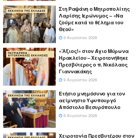
Στη Ραψάνη ο Μητροπολίτης
ΕΚΚΛΗΣΊΑ ΤΗΣ ΕΛΛΆΔΟΣ
Λαρίσης Ιερώνυμος – «Να
ζούμε κατά το θέλημα του
Θεού»
9 Αυγούστου 2026
«Ἄξιος!» στον Άγιο Μύρωνα
ΠΑΤΡΙΑΡΧΕΊΑ -
ΑΥΤΟΚΈΦΑΛΕΣ ΕΚΚΛΗΣΊΕΣ
Ηρακλείου – Χειροτονήθηκε
Πρεσβύτερος ο π. Νικόλαος
Γιαννακάκης
9 Αυγούστου 2026
Ετήσιο μνημόσυνο για τον
ΕΚΚΛΗΣΊΑ ΤΗΣ ΕΛΛΆΔΟΣ
αείμνηστο Υφυπουργό
Απόστολο Βεσυρόπουλο
9 Αυγούστου 2026
Χειροτονία Πρεσβυτέρου στον
ΕΚΚΛΗΣΊΑ ΤΗΣ ΕΛΛΆΔΟΣ