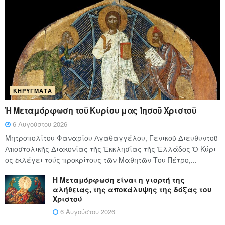
ΚΗΡΎΓΜΑΤΑ
Ἡ Μεταμόρφωση τοῦ Κυρίου μας Ἰησοῦ Χριστοῦ
6 Αυγούστου 2026
Μητροπολίτου Φαναρίου Ἀγαθαγγέλου, Γενικοῦ Διευθυντοῦ
Ἀποστολικῆς Διακονίας τῆς Ἐκκλησίας τῆς Ἑλλάδος Ὁ Κύ­ρι­
ος ἐκλέγει τούς προ­κρί­τους τῶν Μα­θη­τῶν Του Πέ­τρο,...
Η Μεταμόρφωση είναι η γιορτή της
αλήθειας, της αποκάλυψης της δόξας του
Χριστού
6 Αυγούστου 2026