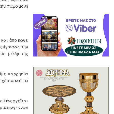
 τήν παραμονή
 καί ἀπό κάθε
φεύγοντας τήν
υμε μέσῳ τῆς
οῦμε παρρησία
 χέρια καί τά
ού ἐνεργεῖται
Χριστουγέννων