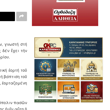
ν, γνωστή στή
 δέν ἔχει τήν
ρίου.
ική ἑορτή τοῦ
τή βάπτιση τοῦ
ή, ἑορταζομένη
ρόπολιν πασῶν
ος ἡμῖν αὕτη ἡ