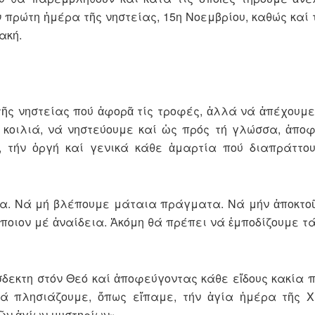
 πρώτη ἡμέρα τῆς νηστείας, 15η Νοεμβρίου, καθώς καί
ακή.
τῆς νηστείας πού ἀφορᾶ τίς τροφές, ἀλλά νά ἀπέχουμε
ν κοιλιά, νά νηστεύουμε καί ὡς πρός τή γλώσσα, ἀπο
α, τήν ὀργή καί γενικά κάθε ἁμαρτία πού διαπράττο
ια. Νά μή βλέπουμε μάταια πράγματα. Νά μήν ἀποκτ
οιον μέ ἀναίδεια. Ἀκόμη θά πρέπει νά ἐμποδίζουμε τά
δεκτη στόν Θεό καί ἀποφεύγοντας κάθε εἴδους κακία π
θά πλησιάζουμε, ὅπως εἴπαμε, τήν ἁγία ἡμέρα τῆς 
ῶν ἁγίων μυστηρίων».