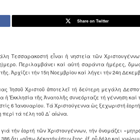
Share on Twitter
άλη Τεσσαρακοστή εἶναι ἡ νηστεία τῶν Χριστουγέννω
)μερο. Περιλαμβάνει καί αὐτή σαράντα ἡμέρες, ὅμως
ς. Ἀρχίζει τήν 15η Νοεμβρίου καί λήγει τήν 24η Δεκεμβ
μας Ἰησοῦ Χριστοῦ ἀποτελεῖ τή δεύτερη μεγάλη Δεσποτ
να ἡ Ἐκκλησία τῆς Ἀνατολῆς συνεόρταζε τή γέννηση καί 
στίς 6 Ἰανουαρίου. Τά Χριστούγεννα ὡς ξεχωριστή ἑορτ
 περί τά τέλη τοῦ Δ΄ αἰώνα.
 γιά τήν ἑορτή τῶν Χριστουγέννων, τήν ὀνομάζει «μητ
386 ὅτι «οὔπω δέκατόν ἐστιν ἔτος, ἐξ οὗ δήλη καί γνώριμ