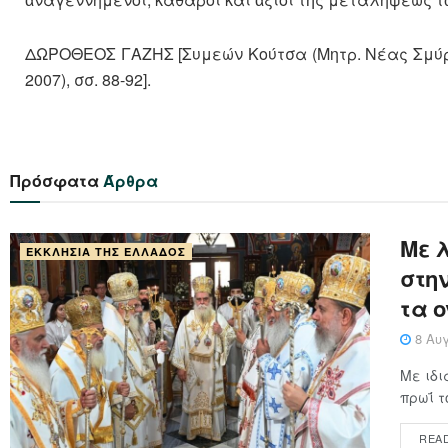
ΔΩΡΟΘΕΟΣ ΓΑΖΗΣ [Συμεών Κούτσα (Μητρ. Νέας Σμύρνης
2007), σσ. 88-92].
Πρόσφατα
Άρθρα
Με 
ΕΚΚΛΗΣΊΑ ΤΗΣ ΕΛΛΆΔΟΣ
στη
τα 
8 Αυγ
Με ιδι
πρωΐ τ
REA