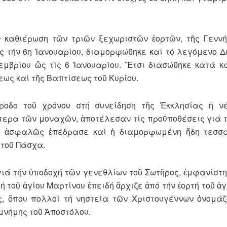
ήν καθιέρωση τῶν τριῶν ξεχωριστῶν ἑορτῶν, τῆς Γενν
ως τήν 6η Ἰανουαρίου, διαμορφώθηκε καί τό λεγόμενο 
κεμβρίου ὥς τίς 6 Ἰανουαρίου. Ἔτσι διασώθηκε κατά κ
ως καί τῆς Βαπτίσεως τοῦ Κυρίου.
οδο τοῦ χρόνου στή συνείδηση τῆς Ἐκκλησίας ἡ ν
ίτερα τῶν μοναχῶν, ἀποτέλεσαν τίς προϋποθέσεις γιά 
ὐτό ἀσφαλῶς ἐπέδρασε καί ἡ διαμορφωμένη ἤδη τεσσ
 τοῦ Πάσχα.
γιά τήν ὑποδοχή τῶν γενεθλίων τοῦ Σωτῆρος, ἐμφανίστη
τοῦ ἁγίου Μαρτίνου ἐπειδή ἄρχιζε ἀπό τήν ἑορτή τοῦ ἁγ
ᾶς, ὅπου πολλοί τή νηστεία τῶν Χριστουγέννων ὀνομάζ
μνήμης τοῦ Ἀποστόλου.