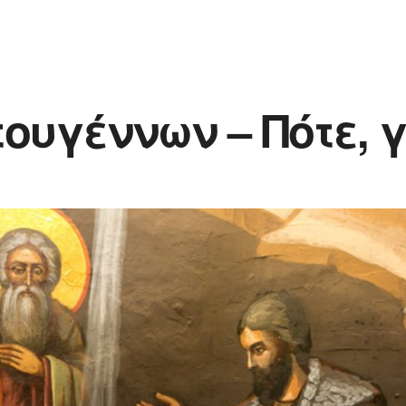
ουγέννων – Πότε, γ