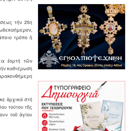
ήσεως τήν 25η
Δωδεκαήμερον,
άποιο τρόπο ἡ
έα ἑορτή τῶν
τήν καθιέρωση
αρακονθήμερη
κε ἀρχικά στή
ίου τούτου τῆς
ουν τοῦ ἁγίου