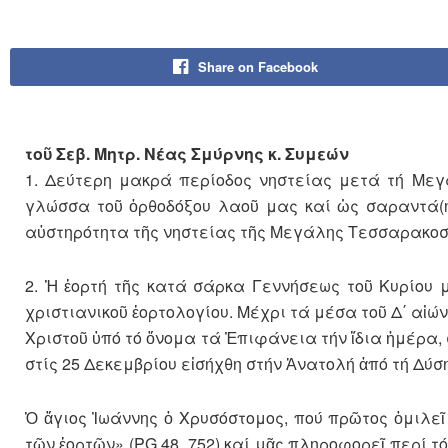
Share on Facebook
τοῦ Σεβ. Μητρ. Νέας Σμύρνης κ. Συμεών
1. Δεύτερη μακρά περίοδος νηστείας μετά τή Μεγ
γλώσσα τοῦ ὀρθοδόξου λαοῦ μας καί ὡς σαραντά(η
αὐστηρότητα τῆς νηστείας τῆς Μεγάλης Τεσσαρακοστῆ
2. Ἡ ἑορτή τῆς κατά σάρκα Γεννήσεως τοῦ Κυρίου 
χριστιανικοῦ ἑορτολογίου. Μέχρι τά μέσα τοῦ Δ΄ αἰώ
Χριστοῦ ὑπό τό ὄνομα τά Ἐπιφάνεια τήν ἴδια ἡμέρα, 
στίς 25 Δεκεμβρίου εἰσήχθη στήν Ἀνατολή ἀπό τή Δύση
Ὁ ἅγιος Ἰωάννης ὁ Χρυσόστομος, πού πρῶτος ὁμιλεῖ
τῶν ἑορτῶν» (PG 48, 752) καί μᾶς πληροφορεῖ περί τό 