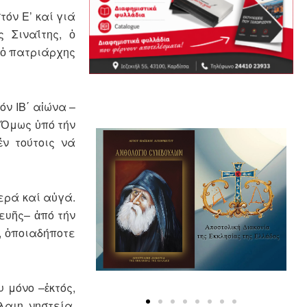
τόν Ε’ καί γιά
 Σιναΐτης, ὁ
 ὁ πατριάρχης
ν ΙΒ΄ αἰώνα –
 Ὅμως ὑπό τήν
ν τούτοις νά
ερά καί αὐγά.
ευῆς– ἀπό τήν
, ὁποιαδήποτε
 μόνο –ἐκτός,
λαιη νηστεία.