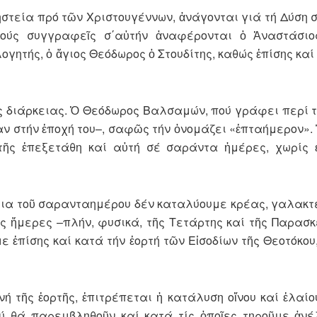
ηστεία πρό τῶν Χριστουγέννων, ἀνάγονται γιά τή Δύση σ
κούς συγγραφεῖς σ΄αὐτήν ἀναφέρονται ὁ Ἀναστάσιος
ητής, ὁ ἅγιος Θεόδωρος ὁ Στουδίτης, καθώς ἐπίσης καί
ῆς διάρκειας. Ὁ Θεόδωρος Βαλσαμών, πού γράφει περί τό
αν στήν ἐποχή του–, σαφῶς τήν ὀνομάζει «ἑπταήμερον».
ῆς ἐπεξετάθη καί αὐτή σέ σαράντα ἡμέρες, χωρίς ἐ
κεια τοῦ σαρανταημέρου δέν καταλύουμε κρέας, γαλακτ
ς ἥμερες –πλήν, φυσικά, τῆς Τετάρτης καί τῆς Παρασκ
ε ἐπίσης καί κατά τήν ἑορτή τῶν Εἰσοδίων τῆς Θεοτόκου
ή τῆς ἑορτῆς, ἐπιτρέπεται ἡ κατάλυση οἴνου καί ἐλαίου
 θά παρεμβληθοῦν καί κατά τίς ὁποῖες τηροῦμε ἀνέ