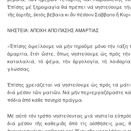
Ἐπίσης μέ ξηροφαγία θά πρέπει νά νηστεύουμε τήν
τῆς ἑορτῆς, ἐκτός βέβαια κι ἄν πέσουν Σάββατο ἤ Κυρι
ΝΗΣΤΕΙΑ: ΑΠΟΧΗ ΑΠΟ ΠΑΣΗΣ ΑΜΑΡΤΙΑΣ
«Ἐπίσης ὀφείλουμε νά μήν τηροῦμε μόνο τήν τάξη 
ἁμαρτία, ἔτσι ὥστε, ὅπως νηστεύουμε ὡς πρός τή
καταλαλιά, τό ψέμα, τήν ἀργολογία, τή λοιδορί
γλώσσας.
Ἐπίσης χρειάζεται νά νηστεύουμε ὡς πρός τά μάτ
διά μέσου τῶν ματιῶν. Νά μήν περιεργαζόμαστε κάπ
πόδια ἀπό κάθε πονηρό πράγμα.
Μέ αὐτό τόν τρόπο νηστεύοντας μιά νηστεία εὐπρόσ
διά μέσου τῆς καθεμιᾶς ἀπό τίς αἰσθήσεις μας, 
ἀναγεννημένοι, καθαροί καί ἄξιοι τῆς μεταλήψεως τ