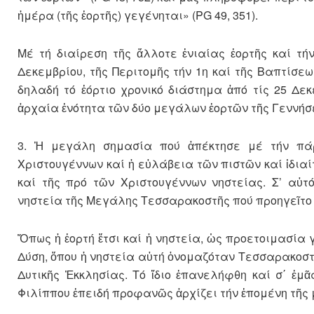
ἡμέρα (τῆς ἑορτῆς) γεγένηται» (PG 49, 351).
Μέ τή διαίρεση τῆς ἄλλοτε ἑνιαίας ἑορτῆς καί τ
Δεκεμβρίου, τῆς Περιτομῆς τήν 1η καί τῆς Βαπτίσε
δηλαδή τό ἑόρτιο χρονικό διάστημα ἀπό τίς 25 Δε
ἀρχαία ἑνότητα τῶν δύο μεγάλων ἑορτῶν τῆς Γεννήσε
3. Ἡ μεγάλη σημασία πού ἀπέκτησε μέ τήν πάρ
Χριστουγέννων καί ἡ εὐλάβεια τῶν πιστῶν καί ἰδια
καί τῆς πρό τῶν Χριστουγέννων νηστείας. Σ’ α
νηστεία τῆς Μεγάλης Τεσσαρακοστῆς πού προηγεῖτο
Ὅπως ἡ ἑορτή ἔτσι καί ἡ νηστεία, ὡς προετοιμασία 
Δύση, ὅπου ἡ νηστεία αὐτή ὀνομαζόταν Τεσσαρακοστή 
Δυτικῆς Ἐκκλησίας. Τό ἴδιο ἐπανελήφθη καί σ΄ ἐμ
Φιλίππου ἐπειδή προφανῶς ἀρχίζει τήν ἑπομένη τῆς 