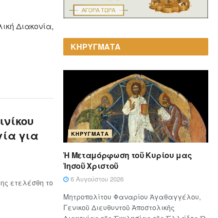
ική Διακονία,
ΚΗΡΥΓΜΑΤΑ
ινίκου
γία για
ΚΗΡΎΓΜΑΤΑ
Ἡ Μεταμόρφωση τοῦ Κυρίου μας
Ἰησοῦ Χριστοῦ
6 Αυγούστου 2026
ης ετελέσθη το
Μητροπολίτου Φαναρίου Ἀγαθαγγέλου,
Γενικοῦ Διευθυντοῦ Ἀποστολικῆς
Διακονίας τῆς Ἐκκλησίας τῆς Ἑλλάδος Ὁ