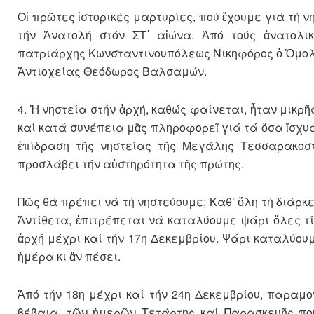
Οἱ πρῶτες ἱστορικές μαρτυρίες, πού ἔχουμε γιά τή ν
τήν Ἀνατολή στόν ΣΤ΄ αἰώνα. Ἀπό τούς ἀνατολι
πατριάρχης Κωνσταντινουπόλεως Νικηφόρος ὁ Ὁμολογ
Ἀντιοχείας Θεόδωρος Βαλσαμών.
4. Ἡ νηστεία στήν ἀρχή, καθώς φαίνεται, ἦταν μικρ
καί κατά συνέπεια μᾶς πληροφορεῖ γιά τά ὅσα ἴσχυ
ἐπίδραση τῆς νηστείας τῆς Μεγάλης Τεσσαρακοστ
προσλάβει τήν αὐστηρότητα τῆς πρώτης.
Πῶς θά πρέπει νά τή νηστεύουμε; Καθ’ ὅλη τή διάρ
Ἀντίθετα, ἐπιτρέπεται νά καταλύουμε ψάρι ὅλες τί
ἀρχή μέχρι καί τήν 17η Δεκεμβρίου. Ψάρι καταλύουμ
ἡμέρα κι ἄν πέσει.
Ἀπό τήν 18η μέχρι καί τήν 24η Δεκεμβρίου, παραμον
βέβαια, τῶν ἡμερῶν Τετάρτης καί Παρασκευῆς πού