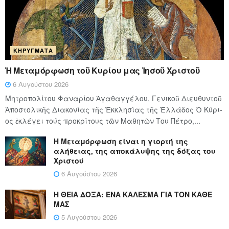
ΚΗΡΎΓΜΑΤΑ
Ἡ Μεταμόρφωση τοῦ Κυρίου μας Ἰησοῦ Χριστοῦ
6 Αυγούστου 2026
Μητροπολίτου Φαναρίου Ἀγαθαγγέλου, Γενικοῦ Διευθυντοῦ
Ἀποστολικῆς Διακονίας τῆς Ἐκκλησίας τῆς Ἑλλάδος Ὁ Κύ­ρι­
ος ἐκλέγει τούς προ­κρί­τους τῶν Μα­θη­τῶν Του Πέ­τρο,...
Η Μεταμόρφωση είναι η γιορτή της
αλήθειας, της αποκάλυψης της δόξας του
Χριστού
6 Αυγούστου 2026
Η ΘΕΙΑ ΔΟΞΑ: ΈΝΑ ΚΑΛΕΣΜΑ ΓΙΑ ΤΟΝ ΚΑΘΕ
ΜΑΣ
5 Αυγούστου 2026