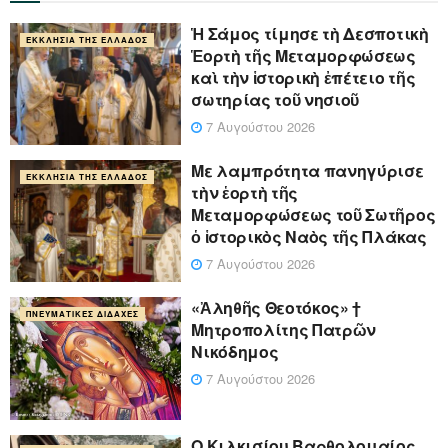
Ἡ Σάμος τίμησε τὴ Δεσποτικὴ
ΕΚΚΛΗΣΊΑ ΤΗΣ ΕΛΛΆΔΟΣ
Ἑορτὴ τῆς Μεταμορφώσεως
καὶ τὴν ἱστορικὴ ἐπέτειο τῆς
σωτηρίας τοῦ νησιοῦ
7 Αυγούστου 2026
Με λαμπρότητα πανηγύρισε
ΕΚΚΛΗΣΊΑ ΤΗΣ ΕΛΛΆΔΟΣ
τὴν ἑορτὴ τῆς
Μεταμορφώσεως τοῦ Σωτῆρος
ὁ ἱστορικὸς Ναὸς τῆς Πλάκας
7 Αυγούστου 2026
«Ἀληθῆς Θεοτόκος» †
ΠΝΕΥΜΑΤΙΚΈΣ ΔΙΔΑΧΈΣ
Μητροπολίτης Πατρῶν
Νικόδημος
7 Αυγούστου 2026
Ο Κιλκισίου Βαρθολομαίος