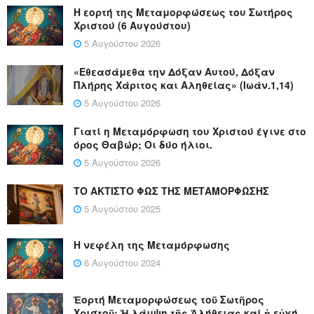
Η εορτή της Μεταμορφώσεως του Σωτήρος
Χριστού (6 Αυγούστου)
5 Αυγούστου 2026
«Εθεασάμεθα την Δόξαν Αυτού, Δόξαν
Πλήρης Χάριτος και Αληθείας» (Ιωάν.1,14)
5 Αυγούστου 2026
Γιατί η Μεταμόρφωση του Χριστού έγινε στο
όρος Θαβώρ; Οι δύο ήλιοι.
5 Αυγούστου 2026
ΤΟ ΑΚΤΙΣΤΟ ΦΩΣ ΤΗΣ ΜΕΤΑΜΟΡΦΩΣΗΣ
5 Αυγούστου 2025
Η νεφέλη της Μεταμόρφωσης
6 Αυγούστου 2024
Ἑορτή Μεταμορφώσεως τοῦ Σωτῆρος
Χριστοῦ: Ἡ λάμψη τῆς Ἀλήθειας καί ἡ εὐχή