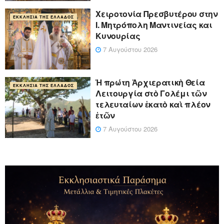
Xειροτονία Πρεσβυτέρου στην
ΕΚΚΛΗΣΊΑ ΤΗΣ ΕΛΛΆΔΟΣ
Ι. Μητρόπολη Μαντινείας και
Κυνουρίας
7 Αυγούστου 2026
Ἡ πρώτη Ἀρχιερατικὴ Θεία
ΕΚΚΛΗΣΊΑ ΤΗΣ ΕΛΛΆΔΟΣ
Λειτουργία στὸ Γολέμι τῶν
τελευταίων ἑκατὸ καὶ πλέον
ἐτῶν
7 Αυγούστου 2026