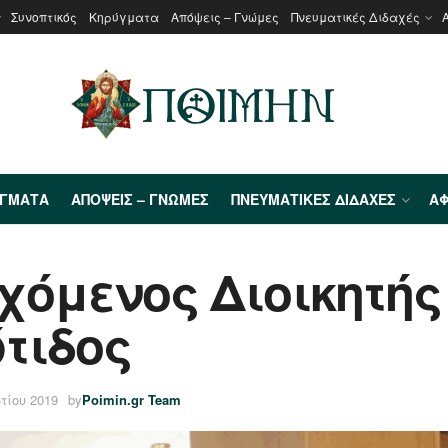
Συνοπτικός
Κηρύγματα
Απόψεις – Γνώμες
Πνευματικές Διδαχές
ΎΓΜΑΤΑ
ΑΠΌΨΕΙΣ – ΓΝΏΜΕΣ
ΠΝΕΥΜΑΤΙΚΈΣ ΔΙΔΑΧΈΣ
ΑΦ
χόμενος Διοικητής
τιδος
τίου 2019
by
Poimin.gr Team