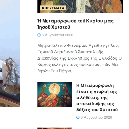
ΚΗΡΎΓΜΑΤΑ
Ἡ Μεταμόρφωση τοῦ Κυρίου μας
Ἰησοῦ Χριστοῦ
6 Αυγούστου 2026
Μητροπολίτου Φαναρίου Ἀγαθαγγέλου,
Γενικοῦ Διευθυντοῦ Ἀποστολικῆς
Διακονίας τῆς Ἐκκλησίας τῆς Ἑλλάδος Ὁ
Κύ­ρι­ος ἐκλέγει τούς προ­κρί­τους τῶν Μα­
θη­τῶν Του Πέ­τρο,...
Η Μεταμόρφωση
είναι η γιορτή της
αλήθειας, της
αποκάλυψης της
δόξας του Χριστού
6 Αυγούστου 2026