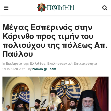
Μέγας Εσπερινός στην
Κόρινθο προς τιμήν του
πολιούχου της πόλεως Απ.
Παύλου
in
Εκκλησία της Ελλάδος
,
Εκκλησιαστική Επικαιρότητα
29 Ιουνίου 2021
by
Poimin.gr Team