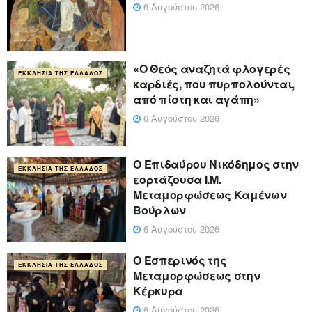
6 Αυγούστου 2026
«Ο Θεός αναζητά φλογερές
ΕΚΚΛΗΣΊΑ ΤΗΣ ΕΛΛΆΔΟΣ
καρδιές, που πυρπολούνται,
από πίστη και αγάπη»
6 Αυγούστου 2026
Ο Επιδαύρου Νικόδημος στην
ΕΚΚΛΗΣΊΑ ΤΗΣ ΕΛΛΆΔΟΣ
εορτάζουσα Ι.Μ.
Μεταμορφώσεως Καμένων
Βούρλων
6 Αυγούστου 2026
Ο Εσπερινός της
ΕΚΚΛΗΣΊΑ ΤΗΣ ΕΛΛΆΔΟΣ
Μεταμορφώσεως στην
Κέρκυρα
6 Αυγούστου 2026