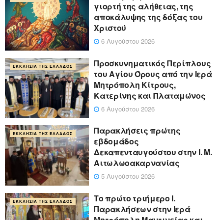
γιορτή της αλήθειας, της
αποκάλυψης της δόξας του
Χριστού
6 Αυγούστου 2026
Προσκυνηματικός Περίπλους
ΕΚΚΛΗΣΊΑ ΤΗΣ ΕΛΛΆΔΟΣ
του Αγίου Όρους από την Ιερά
Μητρόπολη Κίτρους,
Κατερίνης και Πλαταμώνος
6 Αυγούστου 2026
Παρακλήσεις πρώτης
ΕΚΚΛΗΣΊΑ ΤΗΣ ΕΛΛΆΔΟΣ
εβδομάδος
Δεκαπενταυγούστου στην Ι. Μ.
Αιτωλωοακαρνανίας
5 Αυγούστου 2026
Το πρώτο τριήμερο Ι.
ΕΚΚΛΗΣΊΑ ΤΗΣ ΕΛΛΆΔΟΣ
Παρακλήσεων στην Ιερά
Μητρόπολη Μαντινείας και