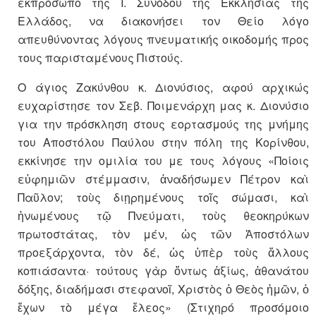
εκπρόσωπο της Ι. Συνόδου της Εκκλησίας της
Ελλάδος, να διακονήσει τον Θείο λόγο
απευθύνοντας λόγους πνευματικής οικοδομής προς
τους παρισταμένους Πιστούς.
Ο άγιος Ζακύνθου κ. Διονύσιος, αφού αρχικώς
ευχαρίστησε τον Σεβ. Ποιμενάρχη μας κ. Διονύσιο
για την πρόσκληση στους εορτασμούς της μνήμης
του Αποστόλου Παύλου στην πόλη της Κορίνθου,
εκκίνησε την ομιλία του με τους λόγους «Ποίοις
εὐφημιῶν στέμμασιν, ἀναδήσωμεν Πέτρον καὶ
Παῦλον; τοὺς διῃρημένους τοῖς σώμασι, καὶ
ἡνωμένους τῷ Πνεύματι, τοὺς θεοκηρύκων
πρωτοστάτας, τὸν μέν, ὡς τῶν Ἀποστόλων
προεξάρχοντα, τὸν δέ, ὡς ὑπὲρ τοὺς ἄλλους
κοπιάσαντα· τούτους γὰρ ὄντως ἀξίως, ἀθανάτου
δόξης, διαδήμασι στεφανοῖ, Χριστὸς ὁ Θεὸς ἡμῶν, ὁ
ἔχων τὸ μέγα ἔλεος» (Στιχηρό προσόμοιο