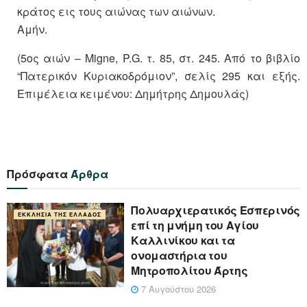
κράτος εις τους αιώνας των αιώνων.
Αμήν.
(5ος αιών – Migne, P.G. τ. 85, στ. 245. Από το βιβλίο
“Πατερικόν Κυριακοδρόμιον”, σελίς 295 και εξής.
Επιμέλεια κειμένου: Δημήτρης Δημουλάς)
Πρόσφατα
Άρθρα
Πολυαρχιερατικός Εσπερινός
ΕΚΚΛΗΣΊΑ ΤΗΣ ΕΛΛΆΔΟΣ
επί τη μνήμη του Αγίου
Καλλινίκου και τα
ονομαστήρια του
Μητροπολίτου Άρτης
7 Αυγούστου 2026