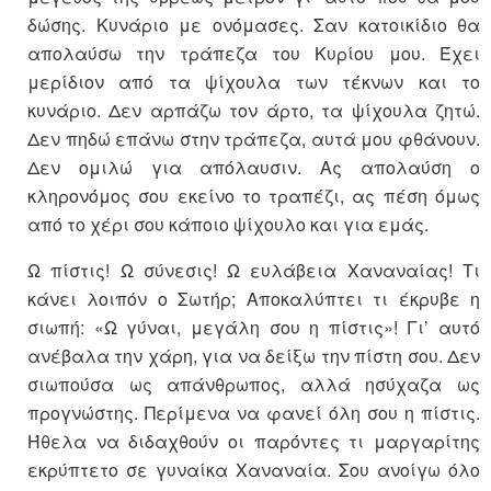
δώσης. Κυνάριο με ονόμασες. Σαν κατοικίδιο θα
απολαύσω την τράπεζα του Κυρίου μου. Έχει
μερίδιον από τα ψίχουλα των τέκνων και το
κυνάριο. Δεν αρπάζω τον άρτο, τα ψίχουλα ζητώ.
Δεν πηδώ επάνω στην τράπεζα, αυτά μου φθάνουν.
Δεν ομιλώ για απόλαυσιν. Ας απολαύση ο
κληρονόμος σου εκείνο το τραπέζι, ας πέση όμως
από το χέρι σου κάποιο ψίχουλο και για εμάς.
Ω πίστις! Ω σύνεσις! Ω ευλάβεια Χαναναίας! Τι
κάνει λοιπόν ο Σωτήρ; Αποκαλύπτει τι έκρυβε η
σιωπή: «Ω γύναι, μεγάλη σου η πίστις»! Γι’ αυτό
ανέβαλα την χάρη, για να δείξω την πίστη σου. Δεν
σιωπούσα ως απάνθρωπος, αλλά ησύχαζα ως
προγνώστης. Περίμενα να φανεί όλη σου η πίστις.
Ήθελα να διδαχθούν οι παρόντες τι μαργαρίτης
εκρύπτετο σε γυναίκα Χαναναία. Σου ανοίγω όλο