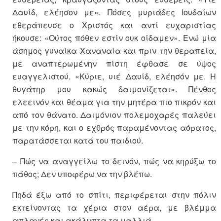
Δαυίδ, ελέησον με». Πόσες μυριάδες Ιουδαίων
εθεράπευσε ο Χριστός και αντί ευχαριστίας
ήκουσε: «Ούτος πόθεν εστίν ουκ οίδαμεν». Ενώ μία
άσημος γυναίκα Χαναναία και πριν την θεραπεία,
με αναπτερωμένην πίστη έφθασε σε ύψος
ευαγγελιστού. «Κύριε, υιέ Δαυίδ, ελέησόν με. Η
θυγάτηρ μου κακώς δαιμονίζεται». Πένθος
ελεεινόν και θέαμα για την μητέρα πιο πικρόν και
από τον θάνατο. Δαιμόνιον πολεμοχαρές παλεύει
με την κόρη, και ο εχθρός παραμένοντας αόρατος,
παρατάσσεται κατά του παιδιού.
– Πώς να αναγγείλω το δεινόν, πώς να κηρύξω το
πάθος; Δεν υποφέρω να την βλέπω.
Πηδά έξω από το σπίτι, περιφέρεται στην πόλιν
εκτείνοντας τα χέρια στον αέρα, με βλέμμα
απλανές και ακάλυπτα τα μαλλιά.