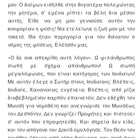
μου. Ο δαίμων εισήλθε στην θυγατέρα πολεμώντας
την μητέρα, σ’ εμένα ρίπτει τα βέλη δια μέσου
αυτής. Είθε να μη μου γεννούσε αυτήν την
κυοφορίαν η φύσις! Να ετελείωνε η ζωή μου με τον
τοκετό. Θα ήταν παρηγορία για τον θάνατον ο
νόμος της φύσεως. Ελέησόν μας.
«Ο δε ουκ απεκρίθη αυτή λόγον». Ω φιλάνθρωπος
σιωπή με σχήμα απάνθρωπον! Ω σιωπή
μεγαλόφωνος, που είναι κατήγορος των Ιουδαίων!
Με αυτήν έλεγε ο Σωτήρ στους Ιουδαίους: Βλέπεις,
Ιουδαίε, Χαναναίας ευγένεια; Βλέπεις από ρίζα
διαβεβλημένην καρπόν επαινετόν; Δεν εδέχθη τον
Μωυσή για νομοθέτη και ανεγνώρισε του Μωυσέως
τον Δεσπότην. Δεν γνωρίζει Προφήτες και πιστεύει
σ’ αυτόν που επροφητεύθη. Και σημεία δεν είδε,
και τον απόγονο του Δαυίδ ομολόγησε. Τον Θεόν τον
ηρνήθης έπειτα από τόσα θαύματα, και αυτή πριν