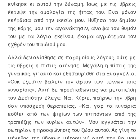
ενίκησε κι αυτού την δύναμη. Ίσως με τις ύβρεις
έκρυψε την ομολογία της ήττας του. Ένα μόνον
εκέρδισα από την ικεσία μου. Ηύξησα του δημίου
της κόρης μου την αγανάκτησιν, άναψα τον θυμόν
του με τα λόγια εκείνου, έκαμα αγριότερον τoν
εχθρόν του παιδιού μου.
Αλλά δεν ολίσθησε σε παρομοίους λόγους, ούτε με
τις ύβρεις η πίστις ατόνησε. Μεγάλη η πίστις της
γυναικός, γι’ αυτό και εθησαυρίσθη στα Ευαγγέλια.
«Ουκ έξεστιν βαλείν τoν άρτον των τέκνων τοις
κυναρίοις». Αυτή δε προσπαθώντας να μεταπείση
τoν Δεσπότην έλεγε: Ναι Κύριε, παίρνω την ύβρη
σαν υπόσχεση θεραπείας. «Και γαρ τα κυνάρια
εσθίει από των ψιχίων των πιπτόντων από της
τραπέζης των κυρίων αυτών». Μου εγγυάται την
σωτηρίαν η προσφώνησις του ζώου αυτού. Ας γίνη το
μέγεθος της ύβρεως μέτρον γι’ αυτό που θα μου