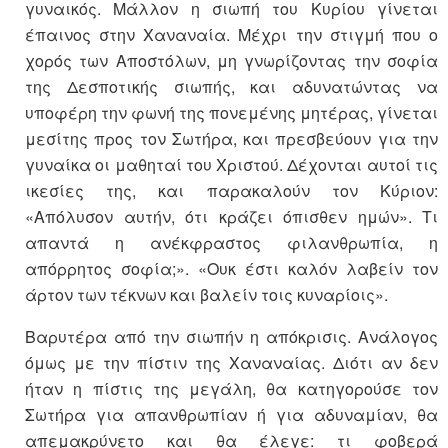
γυναικός. Μάλλον η σιωπή του Κυρίου γίνεται
έπαινος στην Χαναναία. Μέχρι την στιγμή που ο
χορός των Αποστόλων, μη γνωρίζοντας την σοφία
της Δεσποτικής σιωπής, και αδυνατώντας να
υποφέρη την φωνή της πονεμένης μητέρας, γίνεται
μεσίτης προς τον Σωτήρα, και πρεσβεύουν για την
γυναίκα οι μαθηταί του Χριστού. Δέχονται αυτοί τις
ικεσίες της, και παρακαλούν τον Κύριον:
«Απόλυσον αυτήν, ότι κράζει όπισθεν ημών». Τι
απαντά η ανέκφραστος φιλανθρωπία, η
απόρρητος σοφία;». «Ουκ έστι καλόν λαβείν τον
άρτον των τέκνων και βαλείν τοις κυναρίοις».
Βαρυτέρα από την σιωπήν η απόκρισις. Ανάλογος
όμως με την πίστιν της Χαναναίας. Διότι αν δεν
ήταν η πίστις της μεγάλη, θα κατηγορούσε τον
Σωτήρα για απανθρωπίαν ή για αδυναμίαν, θα
απεμακρύνετο και θα έλεγε: τι φοβερά