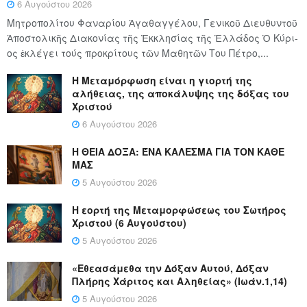
6 Αυγούστου 2026
Μητροπολίτου Φαναρίου Ἀγαθαγγέλου, Γενικοῦ Διευθυντοῦ
Ἀποστολικῆς Διακονίας τῆς Ἐκκλησίας τῆς Ἑλλάδος Ὁ Κύ­ρι­
ος ἐκλέγει τούς προ­κρί­τους τῶν Μα­θη­τῶν Του Πέ­τρο,...
Η Μεταμόρφωση είναι η γιορτή της
αλήθειας, της αποκάλυψης της δόξας του
Χριστού
6 Αυγούστου 2026
Η ΘΕΙΑ ΔΟΞΑ: ΈΝΑ ΚΑΛΕΣΜΑ ΓΙΑ ΤΟΝ ΚΑΘΕ
ΜΑΣ
5 Αυγούστου 2026
Η εορτή της Μεταμορφώσεως του Σωτήρος
Χριστού (6 Αυγούστου)
5 Αυγούστου 2026
«Εθεασάμεθα την Δόξαν Αυτού, Δόξαν
Πλήρης Χάριτος και Αληθείας» (Ιωάν.1,14)
5 Αυγούστου 2026