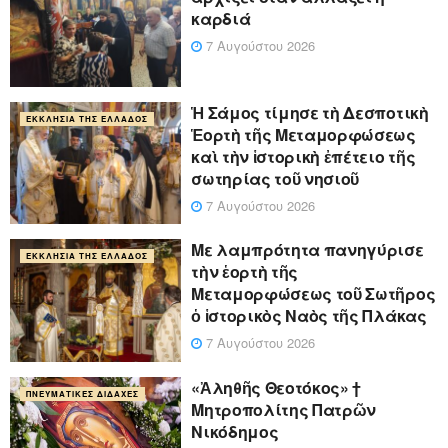
καρδιά
7 Αυγούστου 2026
Ἡ Σάμος τίμησε τὴ Δεσποτικὴ
ΕΚΚΛΗΣΊΑ ΤΗΣ ΕΛΛΆΔΟΣ
Ἑορτὴ τῆς Μεταμορφώσεως
καὶ τὴν ἱστορικὴ ἐπέτειο τῆς
σωτηρίας τοῦ νησιοῦ
7 Αυγούστου 2026
Με λαμπρότητα πανηγύρισε
ΕΚΚΛΗΣΊΑ ΤΗΣ ΕΛΛΆΔΟΣ
τὴν ἑορτὴ τῆς
Μεταμορφώσεως τοῦ Σωτῆρος
ὁ ἱστορικὸς Ναὸς τῆς Πλάκας
7 Αυγούστου 2026
«Ἀληθῆς Θεοτόκος» †
ΠΝΕΥΜΑΤΙΚΈΣ ΔΙΔΑΧΈΣ
Μητροπολίτης Πατρῶν
Νικόδημος