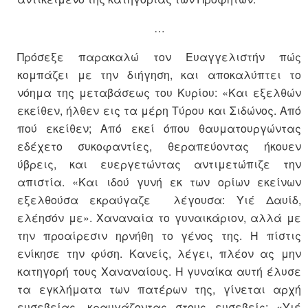
…
Πρόσεξε παρακαλώ τον Ευαγγελιστήν πώς
κομπάζει με την διήγηση, και αποκαλύπτει το
νόημα της μεταβάσεως του Κυρίου: «Και εξελθών
εκείθεν, ήλθεν εις τα μέρη Τύρου και Σιδώνος. Από
πού εκείθεν; Από εκεί όπου θαυματουργώντας
εδέχετο συκοφαντίες, θεραπεύοντας ήκουεν
ύβρεις, και ευεργετώντας αντιμετώπιζε την
απιστία. «Και ιδού γυνή εκ των ορίων εκείνων
εξελθούσα εκραύγαζε λέγουσα: Υιέ Δαυίδ,
ελέησόν με». Χαναναία το γυναικάριον, αλλά με
την προαίρεσιν ηρνήθη το γένος της. Η πίστις
ενίκησε την φύση. Κανείς, λέγει, πλέον ας μην
κατηγορή τους Χαναναίους. Η γυναίκα αυτή έλυσε
τα εγκλήματα των πατέρων της, γίνεται αρχή
ευσεβείας, κραυγάζοντας στους ευσεβείς: «Υιέ