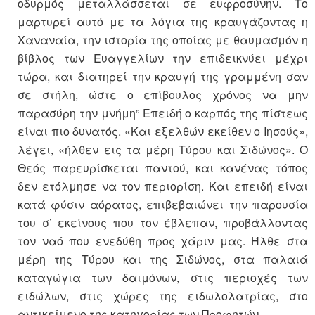
οδυρμός μεταλλάσσεται σε ευφροσύνην. Το
μαρτυρεί αυτό με τα λόγια της κραυγάζοντας η
Χαναναία, την ιστορία της οποίας με θαυμασμόν η
βίβλος των Ευαγγελίων την επιδεικνύει μέχρι
τώρα, και διατηρεί την κραυγή της γραμμένη σαν
σε στήλη, ώστε ο επίβουλος χρόνος να μην
παρασύρη την μνήμη” Επειδή ο καρπός της πίστεως
είναι πιο δυνατός. «Και εξελθών εκείθεν ο Ιησούς»,
λέγει, «ήλθεν εις τα μέρη Τύρου και Σιδώνος». Ο
Θεός παρευρίσκεται παντού, και κανένας τόπος
δεν ετόλμησε να τον περιορίση. Και επειδή είναι
κατά φύσιν αόρατος, επιβεβαιώνει την παρουσία
του σ’ εκείνους που τον έβλεπαν, προβάλλοντας
τον ναό που ενεδύθη προς χάριν μας. Ήλθε στα
μέρη της Τύρου και της Σιδώνος, στα παλαιά
καταγώγια των δαιμόνων, στις περιοχές των
ειδώλων, στις χώρες της ειδωλολατρίας, στο
αντικείμενο της κατηγορίας των Προφητών.