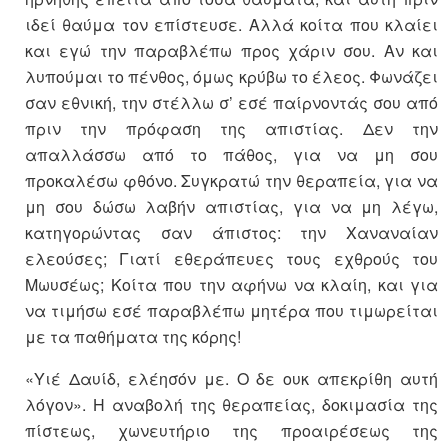
ιδεί θαύμα τον επίστευσε. Αλλά κοίτα που κλαίει
και εγώ την παραβλέπω προς χάριν σου. Αν και
λυπούμαι το πένθος, όμως κρύβω το έλεος. Φωνάζει
σαν εθνική, την στέλλω σ’ εσέ παίρνοντάς σου από
πριν την πρόφαση της απιστίας. Δεν την
απαλλάσσω από το πάθος, για να μη σου
προκαλέσω φθόνο. Συγκρατώ την θεραπεία, για να
μη σου δώσω λαβήν απιστίας, για να μη λέγω,
κατηγορώντας σαν άπιστος: την Χαναναίαν
ελεούσες; Γιατί εθεράπευες τους εχθρούς του
Μωυσέως; Κοίτα που την αφήνω να κλαίη, και για
να τιμήσω εσέ παραβλέπω μητέρα που τιμωρείται
με τα παθήματα της κόρης!
«Υιέ Δαυίδ, ελέησόν με. Ο δε ουκ απεκρίθη αυτή
λόγον». Η αναβολή της θεραπείας, δοκιμασία της
πίστεως, χωνευτήριο της προαιρέσεως της