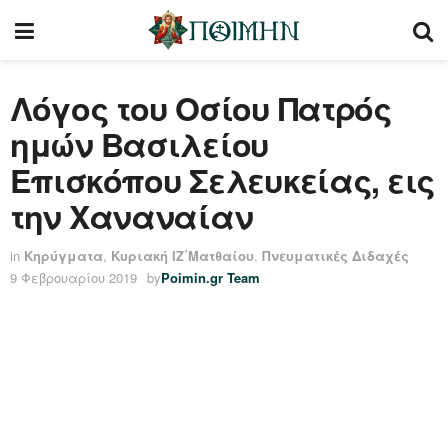
Λόγος του Οσίου Πατρός
ημών Βασιλείου
Επισκόπου Σελευκείας, εις
την Χαναναίαν
in
Κηρύγματα
,
Κυριακή ΙΖ΄Ματθαίου
,
Πνευματικές Διδαχές
9 Φεβρουαρίου 2019
by
Poimin.gr Team