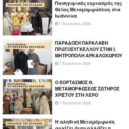
Πανηγυρικός εορτασμός της
ΕΚΚΛΗΣΊΑ ΤΗΣ ΕΛΛΆΔΟΣ
Θείας Μεταμορφώσεως στα
Ιωάννινα
7 Αυγούστου 2026
ΠΑΡΑΔΟΣΗ ΠΑΡΑΛΑΒΗ
ΠΑΤΡΙΑΡΧΕΊΑ -
ΑΥΤΟΚΈΦΑΛΕΣ ΕΚΚΛΗΣΊΕΣ
ΠΡΩΤΟΣΥΓΚΕΛΛΟΥ ΣΤΗΝ Ι.
ΜΗΤΡΟΠΟΛΗ ΑΡΚΑΛΟΧΩΡΙΟΥ
7 Αυγούστου 2026
Ο ΕΟΡΤΑΣΜΟΣ Θ.
ΠΑΤΡΙΑΡΧΕΊΑ -
ΑΥΤΟΚΈΦΑΛΕΣ ΕΚΚΛΗΣΊΕΣ
ΜΕΤΑΜΟΡΦΩΣΕΩΣ ΣΩΤΗΡΟΣ
ΧΡΙΣΤΟΥ ΣΤΗ ΛΕΡΟ
7 Αυγούστου 2026
Η αληθινή Μεταμόρφωση
ΕΚΚΛΗΣΊΑ ΤΗΣ ΕΛΛΆΔΟΣ
αρχίζει όταν αλλάζει η