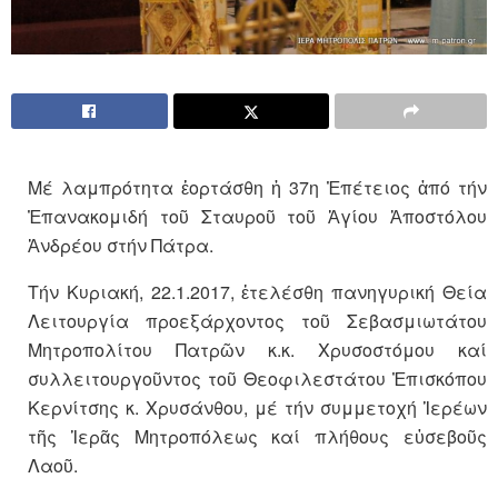
Μέ λαμπρότητα ἑορτάσθη ἡ 37η Ἐπέτειος ἀπό τήν
Ἐπανακομιδή τοῦ Σταυροῦ τοῦ Ἁγίου Ἀποστόλου
Ἀνδρέου στήν Πάτρα.
Τήν Κυριακή, 22.1.2017, ἐτελέσθη πανηγυρική Θεία
Λειτουργία προεξάρχοντος τοῦ Σεβασμιωτάτου
Μητροπολίτου Πατρῶν κ.κ. Χρυσοστόμου καί
συλλειτουργοῦντος τοῦ Θεοφιλεστάτου Ἐπισκόπου
Κερνίτσης κ. Χρυσάνθου, μέ τήν συμμετοχή Ἱερέων
τῆς Ἱερᾶς Μητροπόλεως καί πλήθους εὐσεβοῦς
Λαοῦ.