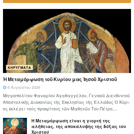
ΚΗΡΎΓΜΑΤΑ
Ἡ Μεταμόρφωση τοῦ Κυρίου μας Ἰησοῦ Χριστοῦ
6 Αυγούστου 2026
Μητροπολίτου Φαναρίου Ἀγαθαγγέλου, Γενικοῦ Διευθυντοῦ
Ἀποστολικῆς Διακονίας τῆς Ἐκκλησίας τῆς Ἑλλάδος Ὁ Κύ­ρι­
ος ἐκλέγει τούς προ­κρί­τους τῶν Μα­θη­τῶν Του Πέ­τρο,...
Η Μεταμόρφωση είναι η γιορτή της
αλήθειας, της αποκάλυψης της δόξας του
Χριστού