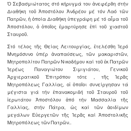
Ὁ Σεβασμιώτατος στό κήρυγμά του ἀνεφέρθη στήν
Διαθήκη τοῦ Ἀποστόλου Ἀνδρέου μέ τόν Λαό τῶν
Πατρῶν, ἡ ὁποία Διαθήκη ὑπεγράφη μέ τό αἷμα τοῦ
Ἀποστόλου, ὁ ὁποῖος ἐμαρτύρησε ἐπί τοῦ χιαστοῦ
Σταυροῦ.
Στό τέλος τῆς Θείας Λειτουργίας, ἐτελέσθη Ἱερό
Μνημόσυνο ὑπέρ ἀναπαύσεως, τῶν μακαριστῶν,
Μητροπολίτου Πατρῶν Νικοδήμου καί τοῦ ἐκ Πατρῶν
Ἱερέως Παναγιώτου Σιμιγιάτου, Γενικοῦ
Ἀρχιερατικοῦ Ἐπιτρόπου τότε , τῆς Ἱερᾶς
Μητροπόλεως Γαλλίας, οἱ ὁποῖοι συνείργησαν τά
μέγιστα γιά τήν ἐπανακομιδή τοῦ Σταυροῦ τοῦ
ἱερωτάτου Ἀποστόλου ἀπό τήν Μασσαλία τῆς
Γαλλίας, στήν Πάτρα, ὡς καί τῶν ἀοιδίμων
μεγάλων Εὐεργετῶν τῆς Ἱερᾶς καί Ἀποστολικῆς
Μητροπόλεως τῶν Πατρῶν..