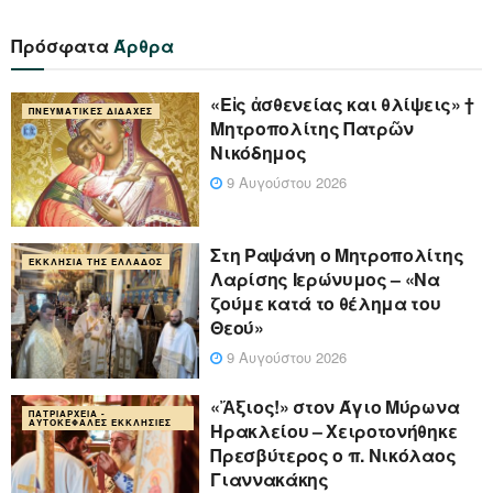
Πρόσφατα
Άρθρα
«Eἰς ἀσθενείας και θλίψεις» †
ΠΝΕΥΜΑΤΙΚΈΣ ΔΙΔΑΧΈΣ
Μητροπολίτης Πατρῶν
Νικόδημος
9 Αυγούστου 2026
Στη Ραψάνη ο Μητροπολίτης
ΕΚΚΛΗΣΊΑ ΤΗΣ ΕΛΛΆΔΟΣ
Λαρίσης Ιερώνυμος – «Να
ζούμε κατά το θέλημα του
Θεού»
9 Αυγούστου 2026
«Ἄξιος!» στον Άγιο Μύρωνα
ΠΑΤΡΙΑΡΧΕΊΑ -
ΑΥΤΟΚΈΦΑΛΕΣ ΕΚΚΛΗΣΊΕΣ
Ηρακλείου – Χειροτονήθηκε
Πρεσβύτερος ο π. Νικόλαος
Γιαννακάκης