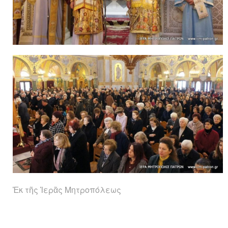
Ἐκ τῆς Ἱερᾶς Μητροπόλεως