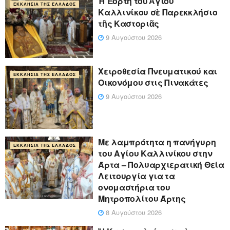
Ἡ Ἑορτὴ τοῦ Ἁγίου
ΕΚΚΛΗΣΊΑ ΤΗΣ ΕΛΛΆΔΟΣ
Καλλινίκου σὲ Παρεκκλήσιο
τῆς Καστοριᾶς
9 Αυγούστου 2026
Χειροθεσία Πνευματικού και
ΕΚΚΛΗΣΊΑ ΤΗΣ ΕΛΛΆΔΟΣ
Οικονόμου στις Πινακάτες
9 Αυγούστου 2026
Με λαμπρότητα η πανήγυρη
ΕΚΚΛΗΣΊΑ ΤΗΣ ΕΛΛΆΔΟΣ
του Αγίου Καλλινίκου στην
Άρτα – Πολυαρχιερατική Θεία
Λειτουργία για τα
ονομαστήρια του
Μητροπολίτου Άρτης
8 Αυγούστου 2026