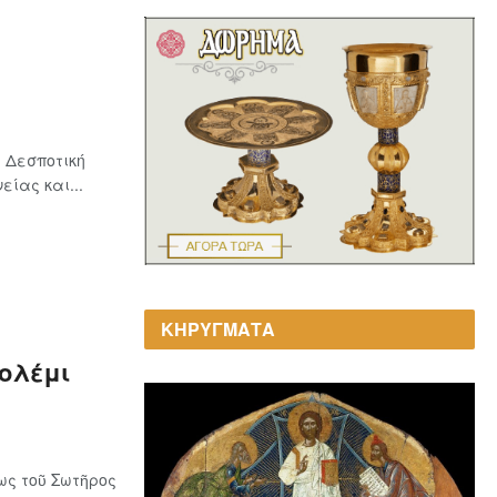
 Δεσποτική
ίας και...
ΚΗΡΥΓΜΑΤΑ
Γολέμι
ως τοῦ Σωτῆρος