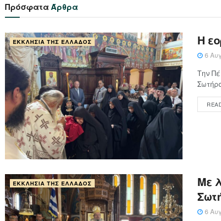
Πρόσφατα
Άρθρα
Η ε
ΕΚΚΛΗΣΊΑ ΤΗΣ ΕΛΛΆΔΟΣ
6 Αυγ
Την Πέ
Σωτήρο
REA
Με 
ΕΚΚΛΗΣΊΑ ΤΗΣ ΕΛΛΆΔΟΣ
Σωτ
6 Αυγ