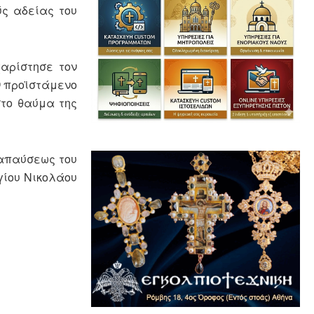
ύς αδείας του
αρίστησε τον
ν προϊστάμενο
στο θαύμα της
ναπαύσεως του
γίου Νικολάου