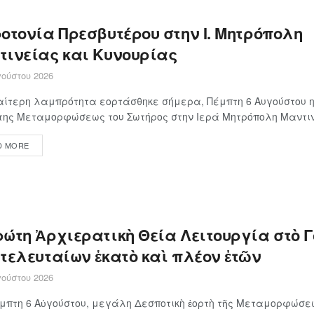
οτονία Πρεσβυτέρου στην Ι. Μητρόπολη
τινείας και Κυνουρίας
ούστου 2026
αίτερη λαμπρότητα εορτάσθηκε σήμερα, Πέμπτη 6 Αυγούστου η
της Μεταμορφώσεως του Σωτήρος στην Ιερά Μητρόπολη Μαντινε
D MORE
ρώτη Ἀρχιερατικὴ Θεία Λειτουργία στὸ 
 τελευταίων ἑκατὸ καὶ πλέον ἐτῶν
ούστου 2026
μπτη 6 Αὐγούστου, μεγάλη Δεσποτικὴ ἑορτὴ τῆς Μεταμορφώσε