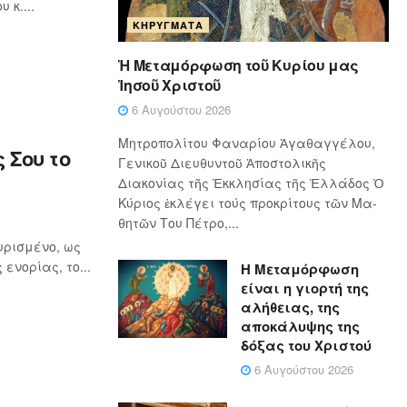
 κ....
ΚΗΡΎΓΜΑΤΑ
Ἡ Μεταμόρφωση τοῦ Κυρίου μας
Ἰησοῦ Χριστοῦ
6 Αυγούστου 2026
Μητροπολίτου Φαναρίου Ἀγαθαγγέλου,
 Σου το
Γενικοῦ Διευθυντοῦ Ἀποστολικῆς
Διακονίας τῆς Ἐκκλησίας τῆς Ἑλλάδος Ὁ
Κύ­ρι­ος ἐκλέγει τούς προ­κρί­τους τῶν Μα­
θη­τῶν Του Πέ­τρο,...
υρισμένο, ως
ενορίας, το...
Η Μεταμόρφωση
είναι η γιορτή της
αλήθειας, της
αποκάλυψης της
δόξας του Χριστού
6 Αυγούστου 2026