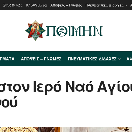
Συνοπτικός
Κηρύγματα
Απόψεις – Γνώμες
Πνευματικές Διδαχές
ΎΓΜΑΤΑ
ΑΠΌΨΕΙΣ – ΓΝΏΜΕΣ
ΠΝΕΥΜΑΤΙΚΈΣ ΔΙΔΑΧΈΣ
ΑΦ
στον Ιερό Ναό Αγί
νού