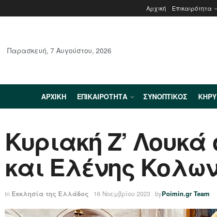
Αρχική
Επικαιρότητα
Παρασκευή, 7 Αυγούστου, 2026
ΑΡΧΙΚΉ
ΕΠΙΚΑΙΡΌΤΗΤΑ
ΣΥΝΟΠΤΙΚΌΣ
ΚΗΡ
Κυριακή Ζ’ Λουκά 
και Ελένης Κολω
in
Εκκλησία της Ελλάδος
16 Νοεμβρίου 2023
by
Poimin.gr Team