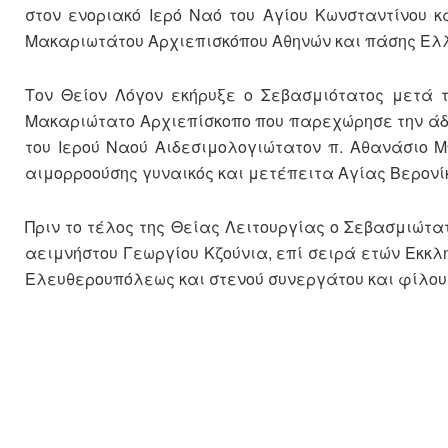
στον ενοριακό Ιερό Ναό του Αγίου Κωνσταντίνου 
Μακαριωτάτου Αρχιεπισκόπου Αθηνών και πάσης Ελλά
Τον Θείον Λόγον εκήρυξε ο Σεβασμιότατος μετά 
Μακαριώτατο Αρχιεπίσκοπο που παρεχώρησε την άδε
του Ιερού Ναού Αιδεσιμολογιώτατον π. Αθανάσιο 
αιμορροούσης γυναικός και μετέπειτα Αγίας Βερονί
Πριν το τέλος της Θείας Λειτουργίας ο Σεβασμιώ
αειμνήστου Γεωργίου Κζούνια, επί σειρά ετών Εκκλ
Ελευθερουπόλεως και στενού συνεργάτου και φίλου 