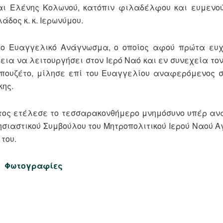
και Ελένης Κολωνού, κατόπιν φιλαδέλφου και ευμενο
δος κ. κ. Ιερωνύμου.
το Ευαγγελικό Ανάγνωσμα, ο οποίος αφού πρώτα ευχ
ια να λειτουργήσει στον Ιερό Ναό και εν συνεχεία το
Μπουζέτο, μίλησε επί του Ευαγγελίου αναφερόμενος 
κης.
τατος ετέλεσε το τεσσαρακονθήμερο μνημόσυνο υπέρ α
ησιαστικού Συμβούλου του Μητροπολιτικού Ιερού Ναού Α
του.
Φωτογραφίες