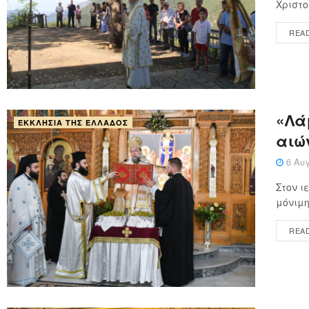
Χριστο
REA
«Λάμ
ΕΚΚΛΗΣΊΑ ΤΗΣ ΕΛΛΆΔΟΣ
αιώ
6 Αυγ
Στον ι
μόνιμη
REA