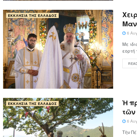
Xειρ
ΕΚΚΛΗΣΊΑ ΤΗΣ ΕΛΛΆΔΟΣ
Μαν
6 Αυγ
Με ιδι
εορτή 
REA
Ἡ π
ΕΚΚΛΗΣΊΑ ΤΗΣ ΕΛΛΆΔΟΣ
τῶν
6 Αυγ
Τὴν Πέ