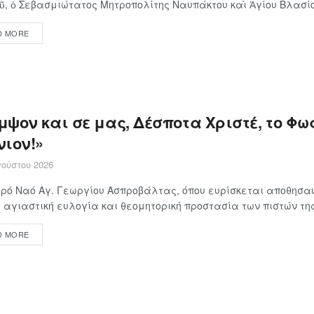
ῦ, ὁ Σεβασμιώτατος Μητροπολίτης Ναυπάκτου καὶ Ἁγίου Βλασίου
D MORE
ψον και σε μας, Δέσποτα Χριστέ, το Φως
νιον!»
ούστου 2026
ερό Ναό Αγ. Γεωργίου Ασπροβάλτας, όπου ευρίσκεται αποθησα
 αγιαστική ευλογία και θεομητορική προστασία των πιστών της 
D MORE