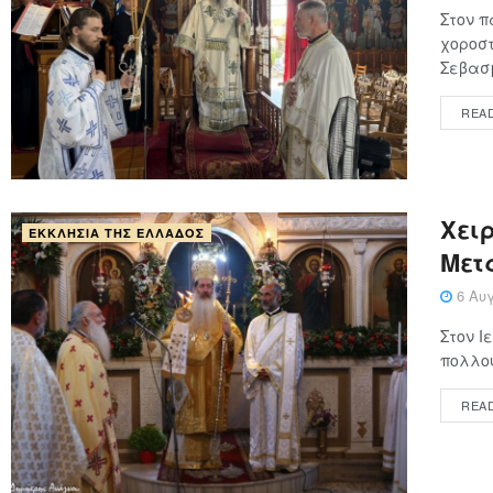
Στον π
χοροστ
Σεβασμ
REA
Χειρ
ΕΚΚΛΗΣΊΑ ΤΗΣ ΕΛΛΆΔΟΣ
Μετ
6 Αυγ
Στον Ι
πολλού
REA