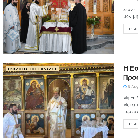
Στον ι
μόνιμη
REA
Η Ε
ΕΚΚΛΗΣΊΑ ΤΗΣ ΕΛΛΆΔΟΣ
Προ
6 Αυγ
Με τη 
Μεταμ
εορτασ
REA