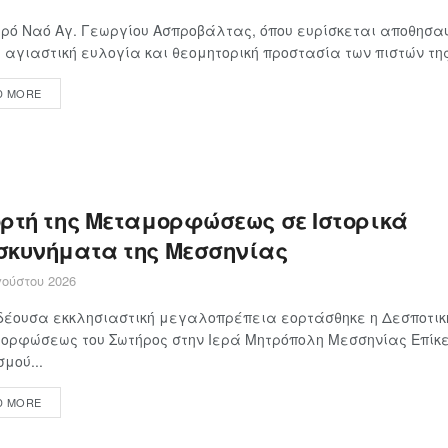
ερό Ναό Αγ. Γεωργίου Ασπροβάλτας, όπου ευρίσκεται αποθησα
 αγιαστική ευλογία και θεομητορική προστασία των πιστών της 
D MORE
ορτή της Μεταμορφώσεως σε Ιστορικά
σκυνήματα της Μεσσηνίας
ούστου 2026
δέουσα εκκλησιαστική μεγαλοπρέπεια εορτάσθηκε η Δεσποτική
ορφώσεως του Σωτήρος στην Ιερά Μητρόπολη Μεσσηνίας Επίκε
μού...
D MORE