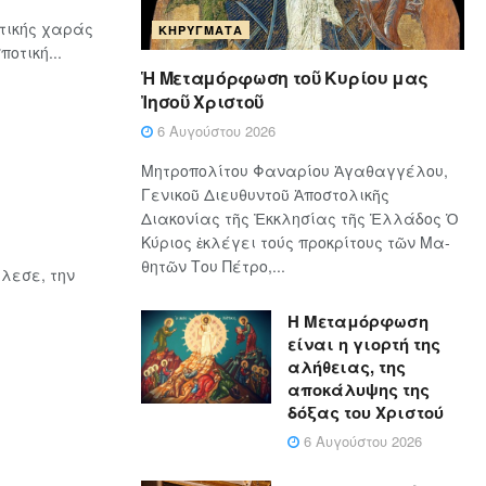
τικής χαράς
ΚΗΡΎΓΜΑΤΑ
οτική...
Ἡ Μεταμόρφωση τοῦ Κυρίου μας
Ἰησοῦ Χριστοῦ
6 Αυγούστου 2026
Μητροπολίτου Φαναρίου Ἀγαθαγγέλου,
Γενικοῦ Διευθυντοῦ Ἀποστολικῆς
Διακονίας τῆς Ἐκκλησίας τῆς Ἑλλάδος Ὁ
Κύ­ρι­ος ἐκλέγει τούς προ­κρί­τους τῶν Μα­
θη­τῶν Του Πέ­τρο,...
λεσε, την
Η Μεταμόρφωση
είναι η γιορτή της
αλήθειας, της
αποκάλυψης της
δόξας του Χριστού
6 Αυγούστου 2026