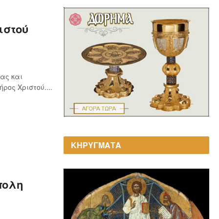
ιστού
ας και
ος Χριστού....
ΚΗΡΥΓΜΑΤΑ
η
πολη