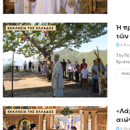
Ἡ π
ΕΚΚΛΗΣΊΑ ΤΗΣ ΕΛΛΆΔΟΣ
τῶν
6 Αυγ
Τὴν Πέ
Χριστο
REA
«Λάμ
ΕΚΚΛΗΣΊΑ ΤΗΣ ΕΛΛΆΔΟΣ
αιώ
6 Αυγ