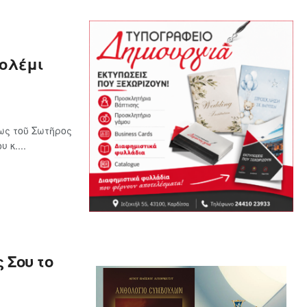
Γολέμι
ως τοῦ Σωτῆρος
 κ....
 Σου το