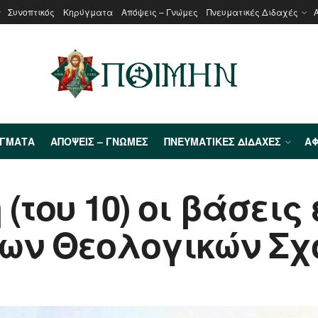
Συνοπτικός
Κηρύγματα
Απόψεις – Γνώμες
Πνευματικές Διδαχές
ΎΓΜΑΤΑ
ΑΠΌΨΕΙΣ – ΓΝΏΜΕΣ
ΠΝΕΥΜΑΤΙΚΈΣ ΔΙΔΑΧΈΣ
ΑΦ
(του 10) οι βάσεις
των Θεολογικών Σ