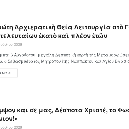
ρώτη Ἀρχιερατικὴ Θεία Λειτουργία στὸ 
 τελευταίων ἑκατὸ καὶ πλέον ἐτῶν
ούστου 2026
μπτη 6 Αὐγούστου, μεγάλη Δεσποτικὴ ἑορτὴ τῆς Μεταμορφώσε
ῦ, ὁ Σεβασμιώτατος Μητροπολίτης Ναυπάκτου καὶ Ἁγίου Βλασίου
D MORE
ψον και σε μας, Δέσποτα Χριστέ, το Φως
νιον!»
ούστου 2026