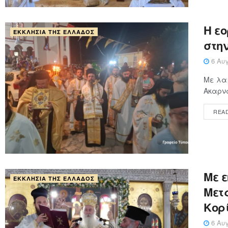
Η ε
ΕΚΚΛΗΣΊΑ ΤΗΣ ΕΛΛΆΔΟΣ
στη
6 Αυγ
Με λαμ
Ακαρνα
REA
Με 
ΕΚΚΛΗΣΊΑ ΤΗΣ ΕΛΛΆΔΟΣ
Μετ
Κορ
6 Αυγ