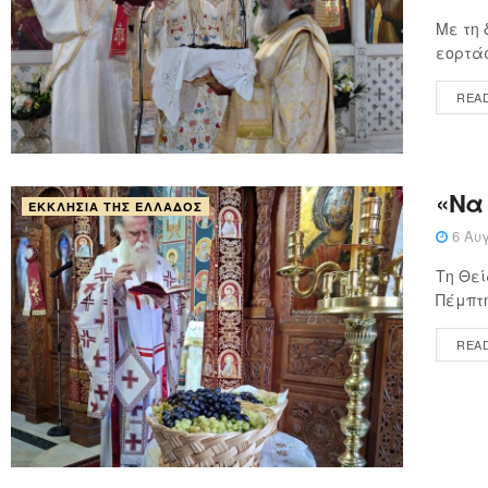
Με τη 
εορτάσ
REA
«Να 
ΕΚΚΛΗΣΊΑ ΤΗΣ ΕΛΛΆΔΟΣ
6 Αυγ
Τη Θεί
Πέμπτη
REA