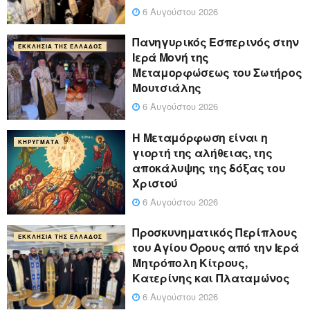
6 Αυγούστου 2026
Πανηγυρικός Εσπερινός στην
ΕΚΚΛΗΣΊΑ ΤΗΣ ΕΛΛΆΔΟΣ
Ιερά Μονή της
Μεταμορφώσεως του Σωτήρος
Μουτσιάλης
6 Αυγούστου 2026
Η Μεταμόρφωση είναι η
ΚΗΡΎΓΜΑΤΑ
γιορτή της αλήθειας, της
αποκάλυψης της δόξας του
Χριστού
6 Αυγούστου 2026
Προσκυνηματικός Περίπλους
ΕΚΚΛΗΣΊΑ ΤΗΣ ΕΛΛΆΔΟΣ
του Αγίου Όρους από την Ιερά
Μητρόπολη Κίτρους,
Κατερίνης και Πλαταμώνος
6 Αυγούστου 2026