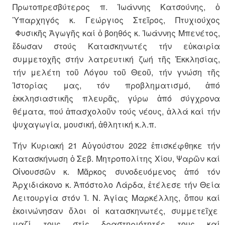
Πρωτοπρεσβύτερος π. Ἰωάννης Κατσούνης, ὁ
Ὑπαρχηγός κ. Γεώργιος Στεῖρος, Πτυχιούχος
Φυσικῆς Ἀγωγῆς καί ὁ βοηθός κ. Ἰωάννης Μπενέτος,
ἔδωσαν στούς Κατασκηνωτές τήν εὐκαιρία
συμμετοχῆς στήν λατρευτική ζωή τῆς Ἐκκλησίας,
τήν μελέτη τοῦ Λόγου τοῦ Θεοῦ, τήν γνώση τῆς
Ἱστορίας μας, τόν προβληματισμό, ἀπό
ἐκκλησιαστικῆς πλευρᾶς, γύρω ἀπό σύγχρονα
θέματα, πού ἀπασχολοῦν τούς νέους, ἀλλά καί τήν
ψυχαγωγία, μουσική, ἀθλητική κ.λ.π.
Τήν Κυριακή 21 Αὐγούστου 2022 ἐπισκέφθηκε τήν
Κατασκήνωση ὁ Σεβ. Μητροπολίτης Χίου, Ψαρῶν καί
Οἰνουσσῶν κ. Μᾶρκος συνοδευόμενος ἀπό τόν
Ἀρχιδιάκονο κ. Ἀπόστολο Λάρδα, ἐτέλεσε τήν Θεία
Λειτουργία στόν Ἱ. Ν. Ἁγίας Μαρκέλλης, ὅπου καί
ἐκοινώνησαν ὅλοι οἱ κατασκηνωτές, συμμετεῖχε
μαζί τους στίς δραστηριότητές τους καί