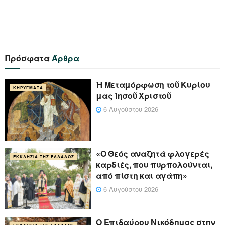
Πρόσφατα
Άρθρα
Ἡ Μεταμόρφωση τοῦ Κυρίου
ΚΗΡΎΓΜΑΤΑ
μας Ἰησοῦ Χριστοῦ
6 Αυγούστου 2026
«Ο Θεός αναζητά φλογερές
ΕΚΚΛΗΣΊΑ ΤΗΣ ΕΛΛΆΔΟΣ
καρδιές, που πυρπολούνται,
από πίστη και αγάπη»
6 Αυγούστου 2026
Ο Επιδαύρου Νικόδημος στην