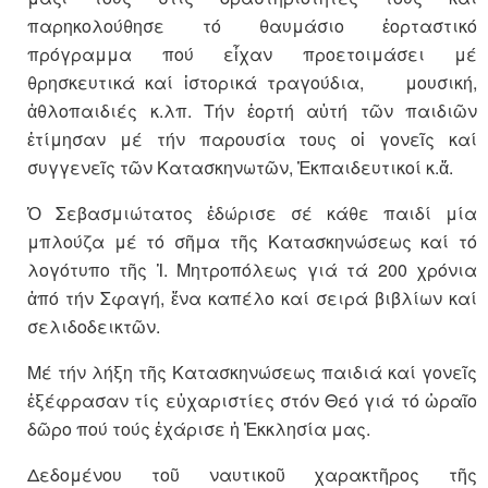
παρηκολούθησε τό θαυμάσιο ἑορταστικό
πρόγραμμα πού εἶχαν προετοιμάσει μέ
θρησκευτικά καί ἱστορικά τραγούδια, μουσική,
ἀθλοπαιδιές κ.λπ. Τήν ἑορτή αὐτή τῶν παιδιῶν
ἐτίμησαν μέ τήν παρουσία τους οἱ γονεῖς καί
συγγενεῖς τῶν Κατασκηνωτῶν, Ἐκπαιδευτικοί κ.ἄ.
Ὁ Σεβασμιώτατος ἐδώρισε σέ κάθε παιδί μία
μπλούζα μέ τό σῆμα τῆς Κατασκηνώσεως καί τό
λογότυπο τῆς Ἱ. Μητροπόλεως γιά τά 200 χρόνια
ἀπό τήν Σφαγή, ἕνα καπέλο καί σειρά βιβλίων καί
σελιδοδεικτῶν.
Μέ τήν λήξη τῆς Κατασκηνώσεως παιδιά καί γονεῖς
ἐξέφρασαν τίς εὐχαριστίες στόν Θεό γιά τό ὡραῖο
δῶρο πού τούς ἐχάρισε ἡ Ἐκκλησία μας.
Δεδομένου τοῦ ναυτικοῦ χαρακτῆρος τῆς