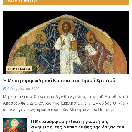
ΚΗΡΎΓΜΑΤΑ
Ἡ Μεταμόρφωση τοῦ Κυρίου μας Ἰησοῦ Χριστοῦ
6 Αυγούστου 2026
Μητροπολίτου Φαναρίου Ἀγαθαγγέλου, Γενικοῦ Διευθυντοῦ
Ἀποστολικῆς Διακονίας τῆς Ἐκκλησίας τῆς Ἑλλάδος Ὁ Κύ­ρι­
ος ἐκλέγει τούς προ­κρί­τους τῶν Μα­θη­τῶν Του Πέ­τρο,...
Η Μεταμόρφωση είναι η γιορτή της
αλήθειας, της αποκάλυψης της δόξας του