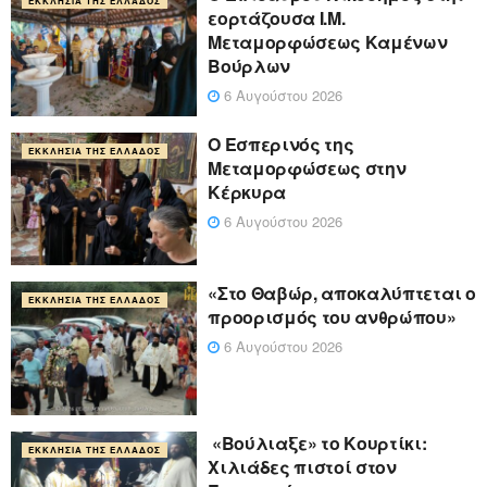
ΕΚΚΛΗΣΊΑ ΤΗΣ ΕΛΛΆΔΟΣ
εορτάζουσα Ι.Μ.
Μεταμορφώσεως Καμένων
Βούρλων
6 Αυγούστου 2026
Ο Εσπερινός της
ΕΚΚΛΗΣΊΑ ΤΗΣ ΕΛΛΆΔΟΣ
Μεταμορφώσεως στην
Κέρκυρα
6 Αυγούστου 2026
«Στο Θαβώρ, αποκαλύπτεται ο
ΕΚΚΛΗΣΊΑ ΤΗΣ ΕΛΛΆΔΟΣ
προορισμός του ανθρώπου»
6 Αυγούστου 2026
«Βούλιαξε» το Κουρτίκι:
ΕΚΚΛΗΣΊΑ ΤΗΣ ΕΛΛΆΔΟΣ
Χιλιάδες πιστοί στον