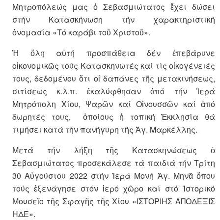
Μητροπόλεώς μας ὁ Σεβασμιώτατος ἔχει δώσει
στήν Κατασκήνωση τήν χαρακτηριστική
ὀνομασία «Τό καράβι τοῦ Χριστοῦ».
Ἡ ὅλη αὐτή προσπάθεια δέν ἐπεβάρυνε
οἰκονομικῶς τούς Κατασκηνωτές καί τίς οἰκογένειές
τους, δεδομένου ὅτι οἱ δαπάνες τῆς μετακινήσεως,
σιτίσεως κ.λ.π. ἐκαλύφθησαν ἀπό τήν Ἱερά
Μητρόπολη Χίου, Ψαρῶν καί Οἰνουσσῶν καί ἀπό
δωρητές τους, ὁποίους ἡ τοπική Ἐκκλησία θά
τιμήσει κατά τήν πανήγυρη τῆς Ἁγ. Μαρκέλλης.
Μετά τήν λήξη τῆς Κατασκηνώσεως ὁ
Σεβασμιώτατος προσεκάλεσε τά παιδιά τήν Τρίτη
30 Αὐγούστου 2022 στήν Ἱερά Μονή Ἁγ. Μηνᾶ ὅπου
τούς ἐξενάγησε στόν ἱερό χῶρο καί στό Ἱστορικό
Μουσεῖο τῆς Σφαγῆς τῆς Χίου «ΙΣΤΟΡΙΗΣ ΑΠΟΔΕΞΙΣ
ΗΔΕ».