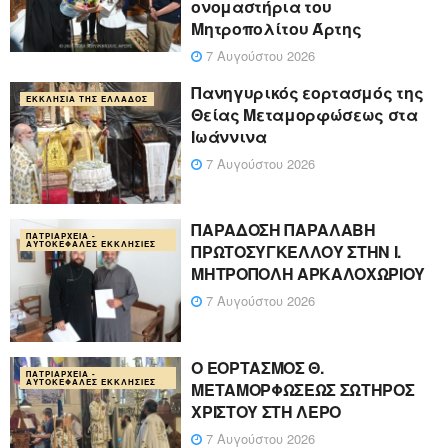
ονομαστήρια του
Μητροπολίτου Άρτης
7 Αυγούστου 2026
Πανηγυρικός εορτασμός της
ΕΚΚΛΗΣΊΑ ΤΗΣ ΕΛΛΆΔΟΣ
Θείας Μεταμορφώσεως στα
Ιωάννινα
7 Αυγούστου 2026
ΠΑΡΑΔΟΣΗ ΠΑΡΑΛΑΒΗ
ΠΑΤΡΙΑΡΧΕΊΑ -
ΑΥΤΟΚΈΦΑΛΕΣ ΕΚΚΛΗΣΊΕΣ
ΠΡΩΤΟΣΥΓΚΕΛΛΟΥ ΣΤΗΝ Ι.
ΜΗΤΡΟΠΟΛΗ ΑΡΚΑΛΟΧΩΡΙΟΥ
7 Αυγούστου 2026
Ο ΕΟΡΤΑΣΜΟΣ Θ.
ΠΑΤΡΙΑΡΧΕΊΑ -
ΑΥΤΟΚΈΦΑΛΕΣ ΕΚΚΛΗΣΊΕΣ
ΜΕΤΑΜΟΡΦΩΣΕΩΣ ΣΩΤΗΡΟΣ
ΧΡΙΣΤΟΥ ΣΤΗ ΛΕΡΟ
7 Αυγούστου 2026