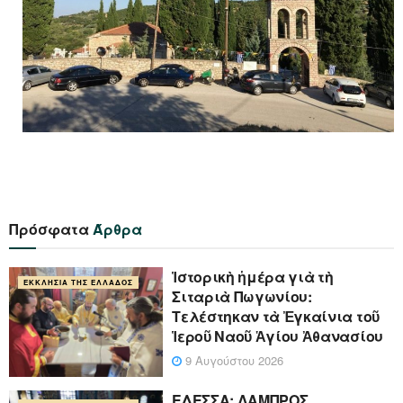
Πρόσφατα
Άρθρα
Ἱστορικὴ ἡμέρα γιὰ τὴ
ΕΚΚΛΗΣΊΑ ΤΗΣ ΕΛΛΆΔΟΣ
Σιταριὰ Πωγωνίου:
Τελέστηκαν τὰ Ἐγκαίνια τοῦ
Ἱεροῦ Ναοῦ Ἁγίου Ἀθανασίου
9 Αυγούστου 2026
ΕΔΕΣΣΑ: ΛΑΜΠΡΟΣ