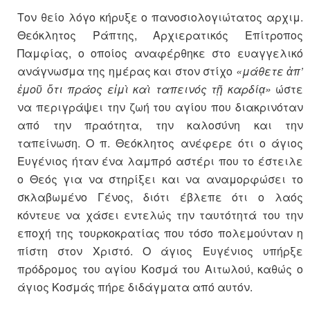
Τον θείο λόγο κήρυξε ο πανοσιολογιώτατος αρχιμ.
Θεόκλητος Ράπτης, Αρχιερατικός Επίτροπος
Παμφίας, ο οποίος αναφέρθηκε στο ευαγγελικό
ανάγνωσμα της ημέρας και στον στίχο
«μάθετε ἀπ’
ἐμοῦ ὅτι πράος εἰμὶ καὶ ταπεινός τῇ καρδίᾳ»
ώστε
να περιγράψει την ζωή του αγίου που διακρινόταν
από την πραότητα, την καλοσύνη και την
ταπείνωση. Ο π. Θεόκλητος ανέφερε ότι ο άγιος
Ευγένιος ήταν ένα λαμπρό αστέρι που το έστειλε
ο Θεός για να στηρίξει και να αναμορφώσει το
σκλαβωμένο Γένος, διότι έβλεπε ότι ο λαός
κόντευε να χάσει εντελώς την ταυτότητά του την
εποχή της τουρκοκρατίας που τόσο πολεμούνταν η
πίστη στον Χριστό. Ο άγιος Ευγένιος υπήρξε
πρόδρομος του αγίου Κοσμά του Αιτωλού, καθώς ο
άγιος Κοσμάς πήρε διδάγματα από αυτόν.