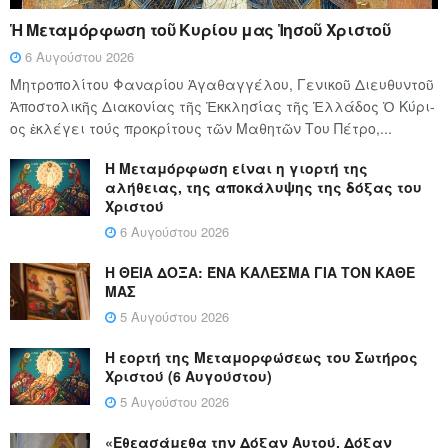
Ἡ Μεταμόρφωση τοῦ Κυρίου μας Ἰησοῦ Χριστοῦ
6 Αυγούστου 2026
Μητροπολίτου Φαναρίου Ἀγαθαγγέλου, Γενικοῦ Διευθυντοῦ
Ἀποστολικῆς Διακονίας τῆς Ἐκκλησίας τῆς Ἑλλάδος Ὁ Κύ­ρι­
ος ἐκλέγει τούς προ­κρί­τους τῶν Μα­θη­τῶν Του Πέ­τρο,...
Η Μεταμόρφωση είναι η γιορτή της
αλήθειας, της αποκάλυψης της δόξας του
Χριστού
6 Αυγούστου 2026
Η ΘΕΙΑ ΔΟΞΑ: ΈΝΑ ΚΑΛΕΣΜΑ ΓΙΑ ΤΟΝ ΚΑΘΕ
ΜΑΣ
5 Αυγούστου 2026
Η εορτή της Μεταμορφώσεως του Σωτήρος
Χριστού (6 Αυγούστου)
5 Αυγούστου 2026
«Εθεασάμεθα την Δόξαν Αυτού, Δόξαν