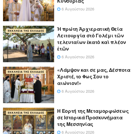
Κυνουρίας
6 Αυγούστου 2026
Ἡ πρώτη Ἀρχιερατικὴ Θεία
ΕΚΚΛΗΣΊΑ ΤΗΣ ΕΛΛΆΔΟΣ
Λειτουργία στὸ Γολέμι τῶν
τελευταίων ἑκατὸ καὶ πλέον
ἐτῶν
6 Αυγούστου 2026
«Λάμψον και σε μας, Δέσποτα
ΕΚΚΛΗΣΊΑ ΤΗΣ ΕΛΛΆΔΟΣ
Χριστέ, το Φως Σου το
αιώνιον!»
6 Αυγούστου 2026
Η Εορτή της Μεταμορφώσεως
ΕΚΚΛΗΣΊΑ ΤΗΣ ΕΛΛΆΔΟΣ
σε Ιστορικά Προσκυνήματα
της Μεσσηνίας
6 Αυγούστου 2026