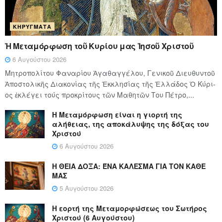
ΚΗΡΎΓΜΑΤΑ
Ἡ Μεταμόρφωση τοῦ Κυρίου μας Ἰησοῦ Χριστοῦ
6 Αυγούστου 2026
Μητροπολίτου Φαναρίου Ἀγαθαγγέλου, Γενικοῦ Διευθυντοῦ
Ἀποστολικῆς Διακονίας τῆς Ἐκκλησίας τῆς Ἑλλάδος Ὁ Κύ­ρι­
ος ἐκλέγει τούς προ­κρί­τους τῶν Μα­θη­τῶν Του Πέ­τρο,...
Η Μεταμόρφωση είναι η γιορτή της
αλήθειας, της αποκάλυψης της δόξας του
Χριστού
6 Αυγούστου 2026
Η ΘΕΙΑ ΔΟΞΑ: ΈΝΑ ΚΑΛΕΣΜΑ ΓΙΑ ΤΟΝ ΚΑΘΕ
ΜΑΣ
5 Αυγούστου 2026
Η εορτή της Μεταμορφώσεως του Σωτήρος
Χριστού (6 Αυγούστου)