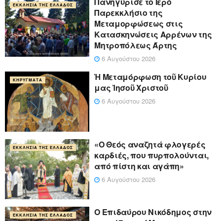
Πανηγύρισε το Ιερό
ΕΚΚΛΗΣΊΑ ΤΗΣ ΕΛΛΆΔΟΣ
Παρεκκλήσιο της
Μεταμορφώσεως στις
Κατασκηνώσεις Αρρένων της
Μητροπόλεως Άρτης
6 Αυγούστου 2026
Ἡ Μεταμόρφωση τοῦ Κυρίου
ΚΗΡΎΓΜΑΤΑ
μας Ἰησοῦ Χριστοῦ
6 Αυγούστου 2026
«Ο Θεός αναζητά φλογερές
ΕΚΚΛΗΣΊΑ ΤΗΣ ΕΛΛΆΔΟΣ
καρδιές, που πυρπολούνται,
από πίστη και αγάπη»
6 Αυγούστου 2026
Ο Επιδαύρου Νικόδημος στην
ΕΚΚΛΗΣΊΑ ΤΗΣ ΕΛΛΆΔΟΣ