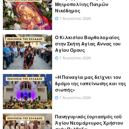
Μητροπολίτης Πατρῶν
Νικόδημος
7 Αυγούστου 2026
Ο Κιλκισίου Βαρθολομαίος
ΕΚΚΛΗΣΊΑ ΤΗΣ ΕΛΛΆΔΟΣ
στην Σκήτη Αγίας Άννας του
Αγίου Όρους
7 Αυγούστου 2026
«Η Παναγία μας δείχνει τον
ΕΚΚΛΗΣΊΑ ΤΗΣ ΕΛΛΆΔΟΣ
δρόμο της ταπείνωσης και της
σιωπής»
7 Αυγούστου 2026
Πανηγυρικός ἑορτασμός τοῦ
ΕΚΚΛΗΣΊΑ ΤΗΣ ΕΛΛΆΔΟΣ
Ἁγίου Νεομάρτυρος Χρήστου