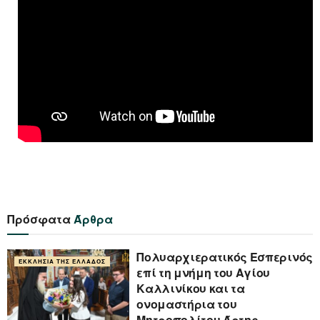
Πρόσφατα
Άρθρα
Πολυαρχιερατικός Εσπερινός
ΕΚΚΛΗΣΊΑ ΤΗΣ ΕΛΛΆΔΟΣ
επί τη μνήμη του Αγίου
Καλλινίκου και τα
ονομαστήρια του
Μητροπολίτου Άρτης