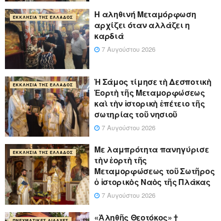
Η αληθινή Μεταμόρφωση
ΕΚΚΛΗΣΊΑ ΤΗΣ ΕΛΛΆΔΟΣ
αρχίζει όταν αλλάζει η
καρδιά
7 Αυγούστου 2026
Ἡ Σάμος τίμησε τὴ Δεσποτικὴ
ΕΚΚΛΗΣΊΑ ΤΗΣ ΕΛΛΆΔΟΣ
Ἑορτὴ τῆς Μεταμορφώσεως
καὶ τὴν ἱστορικὴ ἐπέτειο τῆς
σωτηρίας τοῦ νησιοῦ
7 Αυγούστου 2026
Με λαμπρότητα πανηγύρισε
ΕΚΚΛΗΣΊΑ ΤΗΣ ΕΛΛΆΔΟΣ
τὴν ἑορτὴ τῆς
Μεταμορφώσεως τοῦ Σωτῆρος
ὁ ἱστορικὸς Ναὸς τῆς Πλάκας
7 Αυγούστου 2026
«Ἀληθῆς Θεοτόκος» †
ΠΝΕΥΜΑΤΙΚΈΣ ΔΙΔΑΧΈΣ