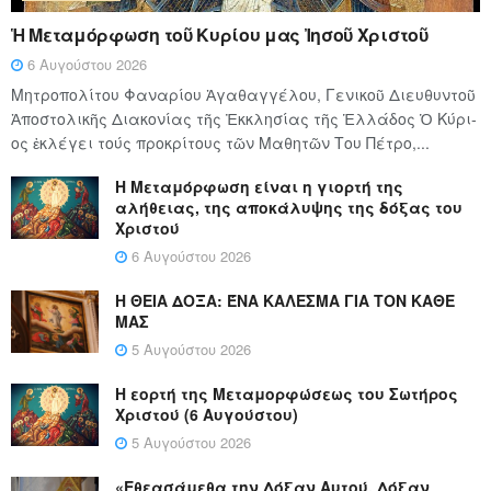
Ἡ Μεταμόρφωση τοῦ Κυρίου μας Ἰησοῦ Χριστοῦ
6 Αυγούστου 2026
Μητροπολίτου Φαναρίου Ἀγαθαγγέλου, Γενικοῦ Διευθυντοῦ
Ἀποστολικῆς Διακονίας τῆς Ἐκκλησίας τῆς Ἑλλάδος Ὁ Κύ­ρι­
ος ἐκλέγει τούς προ­κρί­τους τῶν Μα­θη­τῶν Του Πέ­τρο,...
Η Μεταμόρφωση είναι η γιορτή της
αλήθειας, της αποκάλυψης της δόξας του
Χριστού
6 Αυγούστου 2026
Η ΘΕΙΑ ΔΟΞΑ: ΈΝΑ ΚΑΛΕΣΜΑ ΓΙΑ ΤΟΝ ΚΑΘΕ
ΜΑΣ
5 Αυγούστου 2026
Η εορτή της Μεταμορφώσεως του Σωτήρος
Χριστού (6 Αυγούστου)
5 Αυγούστου 2026
«Εθεασάμεθα την Δόξαν Αυτού, Δόξαν