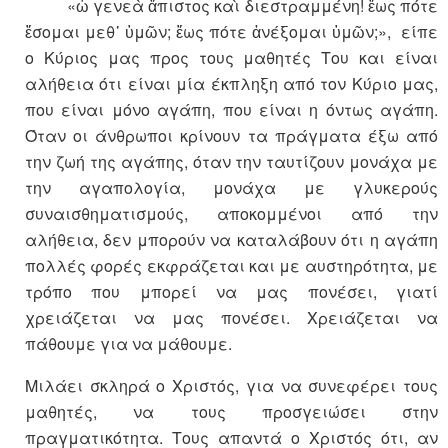
«ὦ γενεὰ ἄπιστος καὶ διεστραμμένη! ἕως πότε
ἔσομαι μεθ᾿ ὑμῶν; ἕως πότε ἀνέξομαι ὑμῶν;», είπε
ο Κύριος μας προς τους μαθητές Του και είναι
αλήθεια ότι είναι μία έκπληξη από τον Κύριο μας,
που είναι μόνο αγάπη, που είναι η όντως αγάπη.
Όταν οι άνθρωποι κρίνουν τα πράγματα έξω από
την ζωή της αγάπης, όταν την ταυτίζουν μονάχα με
την αγαπολογία, μονάχα με γλυκερούς
συναισθηματισμούς, αποκομμένοι από την
αλήθεια, δεν μπορούν να καταλάβουν ότι η αγάπη
πολλές φορές εκφράζεται και με αυστηρότητα, με
τρόπο που μπορεί να μας πονέσει, γιατί
χρειάζεται να μας πονέσει. Χρειάζεται να
πάθουμε για να μάθουμε.
Μιλάει σκληρά ο Χριστός, για να συνεφέρει τους
μαθητές, να τους προσγειώσει στην
πραγματικότητα. Τους απαντά ο Χριστός ότι, αν