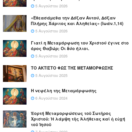
5 Αυγούστου 2026
«Εθεασάμεθα την Δόξαν Αυτού, Δόξαν
Πλήρης Χάριτος και Αληθείας» (Ιωάν.1,14)
5 Αυγούστου 2026
Γιατί η Μεταμόρφωση του Χριστού έγινε στο
όρος Θαβώρ; Οι δύο ήλιοι.
5 Αυγούστου 2026
ΤΟ ΑΚΤΙΣΤΟ ΦΩΣ ΤΗΣ ΜΕΤΑΜΟΡΦΩΣΗΣ
5 Αυγούστου 2025
Η νεφέλη της Μεταμόρφωσης
6 Αυγούστου 2024
Ἑορτή Μεταμορφώσεως τοῦ Σωτῆρος
Χριστοῦ: Ἡ λάμψη τῆς Ἀλήθειας καί ἡ εὐχή
τοῦ Ἰησοῦ
7 Αυγούστου 2023