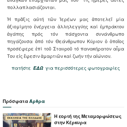
πολλαπλασιάζονται.
Ἡ πρᾶξις αὐτή τῶν Ἱερέων μας ἀποτελεῖ μία
ἀξιομίμητο ἐνέργεια ἀλληλεγγύης καί ἐμπράκτου
ἀγάπης πρός τόν πάσχοντα συνάνθρωπο
πηγάζουσα ἀπό τόν Θεάνθρωπον Κύριον ὁ ὁποῖος
προσέφερε ἐπί τοῦ Σταυροῦ τό πανακήρατον αἷμα
Του εἰς ἔφεσιν ἁμαρτιῶν καί ζωήν τήν αἰώνιον.
πατήστε
ΕΔΩ
για περισσότερες φωτογραφίες
Πρόσφατα
Άρθρα
Η εορτή της Μεταμορφώσεως
ΕΚΚΛΗΣΊΑ ΤΗΣ ΕΛΛΆΔΟΣ
στην Κέρκυρα