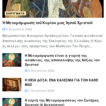
ΚΗΡΎΓΜΑΤΑ
Ἡ Μεταμόρφωση τοῦ Κυρίου μας Ἰησοῦ Χριστοῦ
6 Αυγούστου 2026
Μητροπολίτου Φαναρίου Ἀγαθαγγέλου, Γενικοῦ Διευθυντοῦ
Ἀποστολικῆς Διακονίας τῆς Ἐκκλησίας τῆς Ἑλλάδος Ὁ Κύ­ρι­
ος ἐκλέγει τούς προ­κρί­τους τῶν Μα­θη­τῶν Του Πέ­τρο,...
Η Μεταμόρφωση είναι η γιορτή της
αλήθειας, της αποκάλυψης της δόξας του
Χριστού
6 Αυγούστου 2026
Η ΘΕΙΑ ΔΟΞΑ: ΈΝΑ ΚΑΛΕΣΜΑ ΓΙΑ ΤΟΝ ΚΑΘΕ
ΜΑΣ
5 Αυγούστου 2026
Η εορτή της Μεταμορφώσεως του Σωτήρος
Χριστού (6 Αυγούστου)