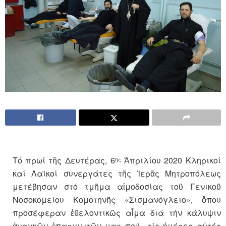
Τό πρωί τῆς Δευτέρας, 6
Ἀπριλίου 2020 Κληρικοί
ης
καί Λαϊκοί συνεργάτες τῆς Ἱερᾶς Μητροπόλεως
μετέβησαν στό τμῆμα αἱμοδοσίας τοῦ Γενικοῦ
Νοσοκομείου Κομοτηνῆς «Σισμανόγλειο», ὅπου
προσέφεραν ἐθελοντικῶς αἷμα διά τήν κάλυψιν
ἀναγκῶν ἐπαρχιωτῶν μας πού τίς ἡμέρες αὐτές