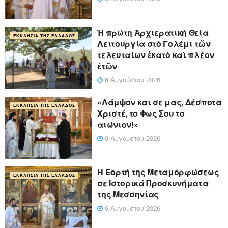
Ἡ πρώτη Ἀρχιερατικὴ Θεία
ΕΚΚΛΗΣΊΑ ΤΗΣ ΕΛΛΆΔΟΣ
Λειτουργία στὸ Γολέμι τῶν
τελευταίων ἑκατὸ καὶ πλέον
ἐτῶν
6 Αυγούστου 2026
«Λάμψον και σε μας, Δέσποτα
ΕΚΚΛΗΣΊΑ ΤΗΣ ΕΛΛΆΔΟΣ
Χριστέ, το Φως Σου το
αιώνιον!»
6 Αυγούστου 2026
Η Εορτή της Μεταμορφώσεως
ΕΚΚΛΗΣΊΑ ΤΗΣ ΕΛΛΆΔΟΣ
σε Ιστορικά Προσκυνήματα
της Μεσσηνίας
6 Αυγούστου 2026