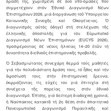
δράση της, χωρισμένη σέ δύο ὑπο-ὁμάδες πού
συμμετέχουν στόν Ἐθνικό Διαγωνισμό Νέων
Ἐπιστημόνων 2026, μιά διοργάνωση τοῦ Ὑπουργείου
Κοινωνικῆς Συνοχῆς καί Οἰκογένειας. Ὁ
διαγωνισμός αὐτός ὁδηγεῖ στή στελέχωση τῆς
ἑλληνικῆς ἀποστολῆς γιά τόν Εὐρωπαϊκό
Διαγωνισμό Νέων Ἐπιστημόνων (EUCYS 2026),
προσφέροντας σέ νέους ἡλικίας 14–20 ἐτῶν τή
δυνατότητα διεθνοῦς ἐπιστημονικῆς προβολῆς.
Ὁ Σεβασμιώτατος συνεχάρη θερμά τούς μαθητές
γιά τήν πολυδιάστατη δράση τους, τό ἦθος καί τήν
ἀφοσίωσή τους στήν ἐπιστημονική ἔρευνα,
ἐκφράζοντας τίς εὐχές του γιά ἐπιτυχία στή
συνέχεια τῆς πορείας τους στόν ἐθνικό
διαγωνισμό. Ἐπίσης, γιά δεύτερη διαδοχική χρονιά,
ἡ Ναύπακτος κατακτᾶ τή 2η θέση στόν ἀπαιτητικό
Πανευρωπαϊκό Διαγωνισμό Πυραυλικῆς καί