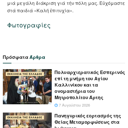
μιά μεγάλη διάκριση γιά τήν πόλη μας. Εὐχόμαστε
στά παιδιά «Καλή ἐπιτυχία».
Φωτογραφίες
Πρόσφατα
Άρθρα
Πολυαρχιερατικός Εσπερινός
ΕΚΚΛΗΣΊΑ ΤΗΣ ΕΛΛΆΔΟΣ
επί τη μνήμη του Αγίου
Καλλινίκου και τα
ονομαστήρια του
Μητροπολίτου Άρτης
7 Αυγούστου 2026
Πανηγυρικός εορτασμός της
ΕΚΚΛΗΣΊΑ ΤΗΣ ΕΛΛΆΔΟΣ
Θείας Μεταμορφώσεως στα