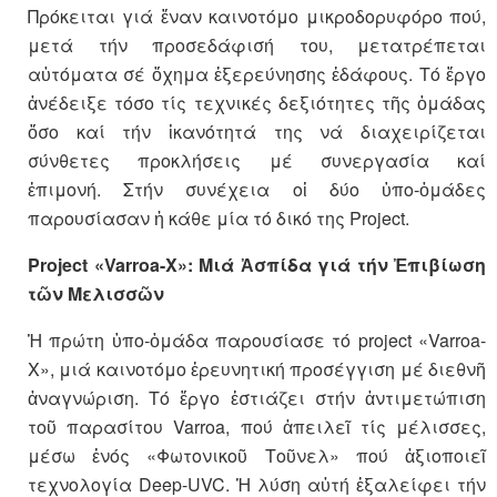
Πρόκειται γιά ἕναν καινοτόμο μικροδορυφόρο πού,
μετά τήν προσεδάφισή του, μετατρέπεται
αὐτόματα σέ ὄχημα ἐξερεύνησης ἐδάφους. Τό ἔργο
ἀνέδειξε τόσο τίς τεχνικές δεξιότητες τῆς ὁμάδας
ὅσο καί τήν ἱκανότητά της νά διαχειρίζεται
σύνθετες προκλήσεις μέ συνεργασία καί
ἐπιμονή. Στήν συνέχεια οἱ δύο ὑπο-ὁμάδες
παρουσίασαν ἡ κάθε μία τό δικό της Project.
Project «Varroa-X»: Μιά Ἀσπίδα γιά τήν Ἐπιβίωση
τῶν Μελισσῶν
Ἡ πρώτη ὑπο-ὁμάδα παρουσίασε τό project «Varroa-
X», μιά καινοτόμο ἐρευνητική προσέγγιση μέ διεθνῆ
ἀναγνώριση. Τό ἔργο ἑστιάζει στήν ἀντιμετώπιση
τοῦ παρασίτου Varroa, πού ἀπειλεῖ τίς μέλισσες,
μέσω ἑνός «Φωτονικοῦ Τοῦνελ» πού ἀξιοποιεῖ
τεχνολογία Deep-UVC. Ἡ λύση αὐτή ἐξαλείφει τήν