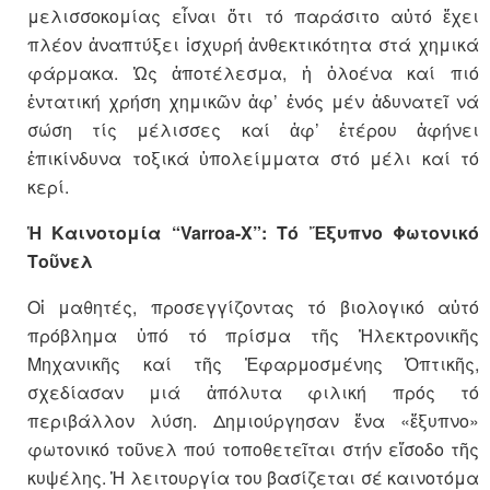
μελισσοκομίας εἶναι ὅτι τό παράσιτο αὐτό ἔχει
πλέον ἀναπτύξει ἰσχυρή ἀνθεκτικότητα στά χημικά
φάρμακα. Ὡς ἀποτέλεσμα, ἡ ὁλοένα καί πιό
ἐντατική χρήση χημικῶν ἀφ’ ἑνός μέν ἀδυνατεῖ νά
σώση τίς μέλισσες καί ἀφ’ ἑτέρου ἀφήνει
ἐπικίνδυνα τοξικά ὑπολείμματα στό μέλι καί τό
κερί.
Ἡ Καινοτομία “Varroa-X”: Τό Ἔξυπνο Φωτονικό
Τοῦνελ
Οἱ μαθητές, προσεγγίζοντας τό βιολογικό αὐτό
πρόβλημα ὑπό τό πρίσμα τῆς Ἠλεκτρονικῆς
Μηχανικῆς καί τῆς Ἐφαρμοσμένης Ὀπτικῆς,
σχεδίασαν μιά ἀπόλυτα φιλική πρός τό
περιβάλλον λύση. Δημιούργησαν ἕνα «ἔξυπνο»
φωτονικό τοῦνελ πού τοποθετεῖται στήν εἴσοδο τῆς
κυψέλης. Ἡ λειτουργία του βασίζεται σέ καινοτόμα