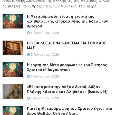
Ἀποστολικῆς Διακονίας τῆς Ἐκκλησίας τῆς Ἑλλάδος Ὁ Κύ­ρι­
ος ἐκλέγει τούς προ­κρί­τους τῶν Μα­θη­τῶν Του Πέ­τρο,...
Η Μεταμόρφωση είναι η γιορτή της
αλήθειας, της αποκάλυψης της δόξας του
Χριστού
6 Αυγούστου 2026
Η ΘΕΙΑ ΔΟΞΑ: ΈΝΑ ΚΑΛΕΣΜΑ ΓΙΑ ΤΟΝ ΚΑΘΕ
ΜΑΣ
5 Αυγούστου 2026
Η εορτή της Μεταμορφώσεως του Σωτήρος
Χριστού (6 Αυγούστου)
5 Αυγούστου 2026
«Εθεασάμεθα την Δόξαν Αυτού, Δόξαν
Πλήρης Χάριτος και Αληθείας» (Ιωάν.1,14)
5 Αυγούστου 2026
Γιατί η Μεταμόρφωση του Χριστού έγινε στο
όρος Θαβώρ; Οι δύο ήλιοι.