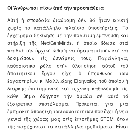
Οἱ Ἄνθρωποι πίσω ἀπό τήν προσπάθεια
Αὐτή ἡ σπουδαία διαδρομή δέν θά ἦταν ἐφικτή
χωρίς τό κατάλληλο πλαίσιο ὑποστήριξης. Τό
ἐγχείρημα ξεκίνησε μέ τήν πολύτιμη ἔμπνευση καί
στήριξη τῆς NextGenMinds, ἡ ὁποία ἔδωσε στά
παιδιά τήν ἀρχική ὤθηση νά ὁραματιστοῦν καί νά
δοκιμάσουν τίς δυνάμεις τους. Παράλληλα,
καθοριστικό ρόλο στήν ὑλοποίηση αὐτοῦ τοῦ
ἀπαιτητικοῦ ἔργου εἶχε ὁ ὑπεύθυνος τῶν
ἐργαστηρίων, κ. Μαλλιάρης Εἰρηναῖος, τοῦ ὁποίου ἡ
διαρκής ἐπιστημονική καί τεχνική καθοδήγηση σέ
κάθε βῆμα ὁδήγησε τήν ὁμάδα σέ αὐτό τό
ἐξαιρετικό ἀποτέλεσμα. Πρόκειται γιά μιά
ἔμπρακτη ἀπόδειξη τῶν δυνατοτήτων πού ἔχει ἡ νέα
γενιά τῆς χώρας μας στίς ἐπιστῆμες STEM, ὅταν
τῆς παρέχονται τά κατάλληλα ἐρεθίσματα. Εἶναι