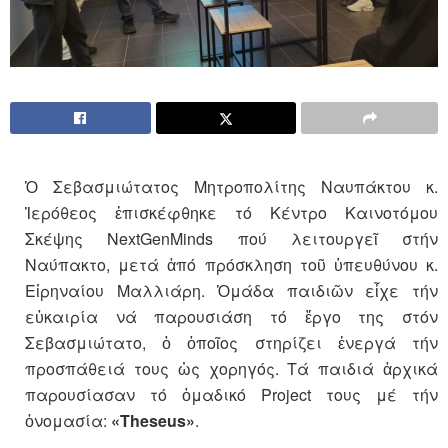
Ὁ Σεβασμιώτατος Μητροπολίτης Ναυπάκτου κ.
Ἱερόθεος ἐπισκέφθηκε τό Κέντρο Καινοτόμου
Σκέψης NextGenMinds πού λειτουργεῖ στήν
Ναύπακτο, μετά ἀπό πρόσκληση τοῦ ὑπευθύνου κ.
Εἰρηναίου Μαλλιάρη. Ὁμάδα παιδιῶν εἶχε τήν
εὐκαιρία νά παρουσιάση τό ἔργο της στόν
Σεβασμιώτατο, ὁ ὁποῖος στηρίζει ἐνεργά τήν
προσπάθειά τους ὡς χορηγός. Τά παιδιά ἀρχικά
παρουσίασαν τό ὁμαδικό Project τους μέ τήν
ὀνομασία:
«Theseus»
.