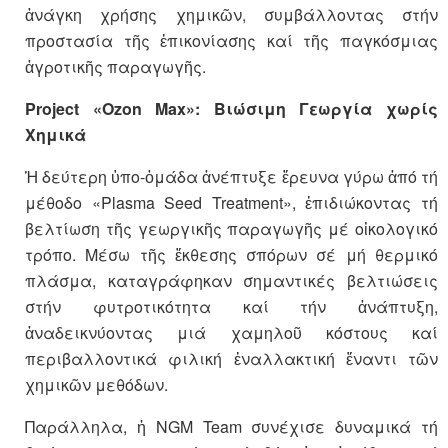
ἀνάγκη χρήσης χημικῶν, συμβάλλοντας στήν
προστασία τῆς ἐπικονίασης καί τῆς παγκόσμιας
ἀγροτικῆς παραγωγῆς.
Project «Ozon Max»: Βιώσιμη Γεωργία χωρίς
Χημικά
Ἡ δεύτερη ὑπο-ὁμάδα ἀνέπτυξε ἔρευνα γύρω ἀπό τή
μέθοδο «Plasma Seed Treatment», ἐπιδιώκοντας τή
βελτίωση τῆς γεωργικῆς παραγωγῆς μέ οἰκολογικό
τρόπο. Μέσω τῆς ἔκθεσης σπόρων σέ μή θερμικό
πλάσμα, καταγράφηκαν σημαντικές βελτιώσεις
στήν φυτροτικότητα καί τήν ἀνάπτυξη,
ἀναδεικνύοντας μιά χαμηλοῦ κόστους καί
περιβαλλοντικά φιλική ἐναλλακτική ἔναντι τῶν
χημικῶν μεθόδων.
Παράλληλα, ἡ NGM Team συνέχισε δυναμικά τή