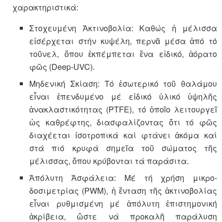
χαρακτηριστικά:
Στοχευμένη Ἀκτινοβολία: Καθώς ἡ μέλισσα
εἰσέρχεται στήν κυψέλη, περνᾶ μέσα ἀπό τό
τοῦνελ, ὅπου ἐκπέμπεται ἕνα εἰδικό, ἀόρατο
φῶς (Deep-UVC).
Μηδενική Σκίαση: Τό ἐσωτερικό τοῦ θαλάμου
εἶναι ἐπενδυμένο μέ εἰδικό ὑλικό ὑψηλῆς
ἀνακλαστικότητας (PTFE), τό ὁποῖο λειτουργεῖ
ὡς καθρέφτης, διασφαλίζοντας ὅτι τό φῶς
διαχέεται ἰσοτροπικά καί φτάνει ἀκόμα καί
στά πιό κρυφά σημεῖα τοῦ σώματος τῆς
μέλισσας, ὅπου κρύβονται τά παράσιτα.
Ἀπόλυτη Ἀσφάλεια: Μέ τή χρήση μικρο-
δοσιμετρίας (PWM), ἡ ἔνταση τῆς ἀκτινοβολίας
εἶναι ρυθμισμένη μέ ἀπόλυτη ἐπιστημονική
ἀκρίβεια, ὥστε νά προκαλῆ παράλυση