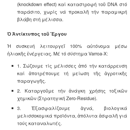
(knockdown effect) καί καταστροφή τοῦ DNA στό
παράσιτο, χωρίς νά προκαλῆ τήν παραμικρή
βλάβη στή μέλισσα.
Ὁ Ἀντίκτυπος τοῦ Ἔργου
Ἡ συσκευή λειτουργεῖ 100% αὐτόνομα μέσω
ἡλιακῆς ἐνέργειας. Μέ τό σύστημα Varroa-X:
1. Σώζουμε τίς μέλισσες ἀπό τήν κατάρρευση
καί ἀποτρέπουμε τή μείωση τῆς ἀγροτικῆς
παραγωγῆς.
2. Καταργοῦμε τήν ἀνάγκη χρήσης τοξικῶν
χημικῶν (Στρατηγική Zero-Residue).
3. Ἐξασφαλίζουμε ἁγνά, βιολογικά
μελισσοκομικά προϊόντα, ἀπόλυτα ἀσφαλῆ γιά
τούς καταναλωτές.