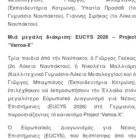
(Ἐκπαιδευτήρια Κοτρώνη), Ὑπατία Πρασσᾶ (1ο
Γυμνάσιο Ναυπάκτου), Γιάννης Σφήκας (1ο Λύκειο
Ναυπάκτου).
Μιά μεγάλη διάκριση: EUCYS 2026 – Project
“Varroa-X”
Τρία παιδιά ἀπό τήν Ναύπακτο, ὁ Γιῶργος Γκέκας
(2ο Λύκειο Ναυπάκτου), ἡ Νικολέτα Μαλλιάρη
(Καλλιτεχνικό Γυμνάσιο-Λύκειο Μεσολογγίου) καί ὁ
Γιῶργος Μπαμπάνης (Ἐκπαιδευτήρια Κοτρώνη),
ἐπιλέχθηκαν νά ἐκπροσωπήσουν τήν Ἑλλάδα στόν
μεγαλύτερο Εὐρωπαϊκό Διαγωνισμό γιά Νέους
Ἐπιστήμονες (EUCYS 2026) στή Γερμανία,
παρουσιάζοντας τό καινοτόμο Project “Varroa-X”.
Ὁ Εὐρωπαϊκός Διαγωνισμός γιά Νέους
Ἐπιστήμονες (EUCYS), πού θεσπίστηκε ἀπό τήν