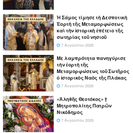
Ἡ Σάμος τίμησε τὴ Δεσποτικὴ
ΕΚΚΛΗΣΊΑ ΤΗΣ ΕΛΛΆΔΟΣ
Ἑορτὴ τῆς Μεταμορφώσεως
καὶ τὴν ἱστορικὴ ἐπέτειο τῆς
σωτηρίας τοῦ νησιοῦ
7 Αυγούστου 2026
Με λαμπρότητα πανηγύρισε
ΕΚΚΛΗΣΊΑ ΤΗΣ ΕΛΛΆΔΟΣ
τὴν ἑορτὴ τῆς
Μεταμορφώσεως τοῦ Σωτῆρος
ὁ ἱστορικὸς Ναὸς τῆς Πλάκας
7 Αυγούστου 2026
«Ἀληθῆς Θεοτόκος» †
ΠΝΕΥΜΑΤΙΚΈΣ ΔΙΔΑΧΈΣ
Μητροπολίτης Πατρῶν
Νικόδημος
7 Αυγούστου 2026