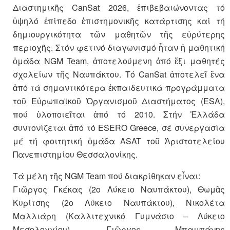
Διαστημικῆς CanSat 2026, ἐπιβεβαιώνοντας τό
ὑψηλό ἐπίπεδο ἐπιστημονικῆς κατάρτισης καί τή
δημιουργικότητα τῶν μαθητῶν τῆς εὐρύτερης
περιοχῆς. Στόν φετινό διαγωνισμό ἦταν ἡ μαθητική
ὁμάδα NGM Team, ἀποτελούμενη ἀπό ἕξι μαθητές
σχολείων τῆς Ναυπάκτου. Τό CanSat ἀποτελεῖ ἕνα
ἀπό τά σημαντικότερα ἐκπαιδευτικά προγράμματα
τοῦ Εὐρωπαϊκοῦ Ὀργανισμοῦ Διαστήματος (ESA),
πού ὑλοποιεῖται ἀπό τό 2010. Στήν Ἑλλάδα
συντονίζεται ἀπό τό ESERO Greece, σέ συνεργασία
μέ τή φοιτητική ὁμάδα ASAT τοῦ Ἀριστοτελείου
Πανεπιστημίου Θεσσαλονίκης.
Τά μέλη τῆς NGM Team πού διακρίθηκαν εἶναι:
Γιῶργος Γκέκας (2ο Λύκειο Ναυπάκτου), Θωμᾶς
Κυρίτσης (2ο Λύκειο Ναυπάκτου), Νικολέτα
Μαλλιάρη (Καλλιτεχνικό Γυμνάσιο – Λύκειο
Μεσολογγίου), Γιῶργος Μπαμπάνης