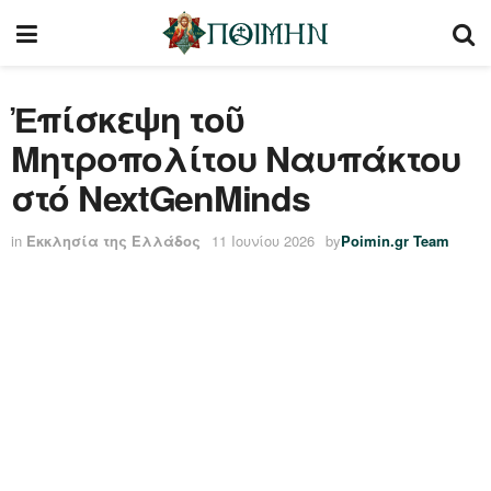
Ἐπίσκεψη τοῦ
Μητροπολίτου Ναυπάκτου
στό NextGenMinds
in
Εκκλησία της Ελλάδος
11 Ιουνίου 2026
by
Poimin.gr Team