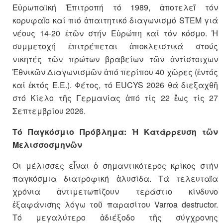
Εὐρωπαϊκή Ἐπιτροπή τό 1989, ἀποτελεῖ τόν
κορυφαῖο καί πιό ἀπαιτητικό διαγωνισμό STEM γιά
νέους 14-20 ἐτῶν στήν Εὐρώπη καί τόν κόσμο. Ἡ
συμμετοχή ἐπιτρέπεται ἀποκλειστικά στούς
νικητές τῶν πρώτων βραβείων τῶν ἀντίστοιχων
Ἐθνικῶν Διαγωνισμῶν ἀπό περίπου 40 χῶρες (ἐντός
καί ἐκτός Ε.Ε.). Φέτος, τό EUCYS 2026 θά διεξαχθῆ
στό Κίελο τῆς Γερμανίας ἀπό τίς 22 ἕως τίς 27
Σεπτεμβρίου 2026.
Τό Παγκόσμιο Πρόβλημα: Ἡ Κατάρρευση τῶν
Μελισσοσμηνῶν
Oι μέλισσες εἶναι ὁ σημαντικότερος κρίκος στήν
παγκόσμια διατροφική ἁλυσίδα. Τά τελευταῖα
χρόνια ἀντιμετωπίζουν τεράστιο κίνδυνο
ἐξαφάνισης λόγω τοῦ παρασίτου Varroa destructor.
Τό μεγαλύτερο ἀδιέξοδο τῆς σύγχρονης