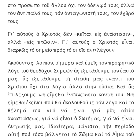
στό πρόσωπο τοῦ ἄλλου ὄχι τόν ἀδελφό τους ἀλλά
τόν ἀντί­παλό τους, τόν ἀνταγω­νι­στή τους, τόν ἐχθρό
τους.
Γι᾽ αὐ­τούς ὁ Χριστός δέν «κεῖται εἰς ἀνά­στασιν»,
ἀλλά «εἰς πτῶσιν». Γι᾽ αὐ­τούς ὁ Χριστός εἶναι
διαρκῶς τό σημεῖο πρός τό ὁποῖο ἀντιλέ­γουν.
Ἀκούοντας, λοιπόν, σήμερα καί ἐμεῖς τόν προφητικό
λόγο τοῦ θεο­δόχου Συμεών ἄς ἐξετάσουμε τόν ἑαυτό
μας, ἄς ἐξετάσουμε τή στάση μας ἔναντι τοῦ
Χριστοῦ ὄχι στά λόγια ἀλλά στήν οὐσία. Καί ἄς
ἐπιλέξουμε νά εἴμεθα ἐνσυνείδητα κοντά του. Νά
εἴμεθα ἐκεῖνοι πού θά ἀκολουθοῦμε τόν λόγο καί τό
θέλημά του γιά νά εἶναι γιά μᾶς αἰτία
ἀναστάσεως, γιά νά εἶναι ὁ Σωτήρας, γιά νά εἶναι
Λυτρωτής μας. Ἰδιαίτερα, μάλιστα, τήν περίοδο
αὐτή πού τόσο βάλλεται τό Σῶμα καί τό Αἷμα τοῦ