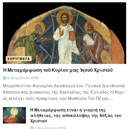
ΚΗΡΎΓΜΑΤΑ
Ἡ Μεταμόρφωση τοῦ Κυρίου μας Ἰησοῦ Χριστοῦ
6 Αυγούστου 2026
Μητροπολίτου Φαναρίου Ἀγαθαγγέλου, Γενικοῦ Διευθυντοῦ
Ἀποστολικῆς Διακονίας τῆς Ἐκκλησίας τῆς Ἑλλάδος Ὁ Κύ­ρι­
ος ἐκλέγει τούς προ­κρί­τους τῶν Μα­θη­τῶν Του Πέ­τρο,...
Η Μεταμόρφωση είναι η γιορτή της
αλήθειας, της αποκάλυψης της δόξας του
Χριστού
6 Αυγούστου 2026