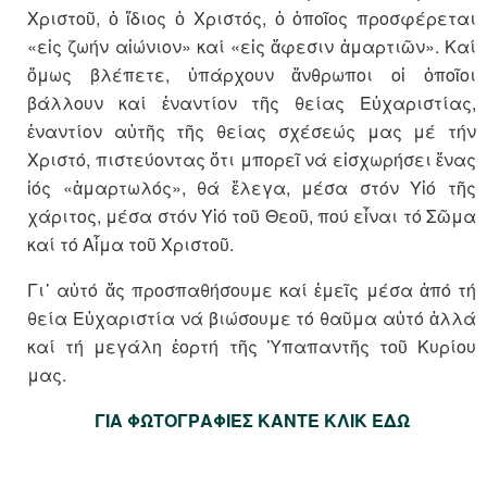
Χριστοῦ, ὁ ἴδιος ὁ Χριστός, ὁ ὁποῖος προσφέρεται
«εἰς ζωήν αἰώνιον» καί «εἰς ἄφεσιν ἁμαρτιῶν». Καί
ὅμως βλέπετε, ὑπάρχουν ἄνθρωποι οἱ ὁποῖοι
βάλλουν καί ἐναντίον τῆς θείας Εὐχαριστίας,
ἐναντίον αὐτῆς τῆς θείας σχέσεώς μας μέ τήν
Χριστό, πιστεύοντας ὅτι μπορεῖ νά εἰσχωρήσει ἕνας
ἰός «ἁμαρτωλός», θά ἔλεγα, μέσα στόν Υἱό τῆς
χάριτος, μέσα στόν Υἱό τοῦ Θεοῦ, πού εἶναι τό Σῶμα
καί τό Αἷμα τοῦ Χριστοῦ.
Γι᾽ αὐτό ἄς προσπαθήσουμε καί ἐμεῖς μέσα ἀπό τή
θεία Εὐχαριστία νά βιώσουμε τό θαῦμα αὐτό ἀλλά
καί τή μεγάλη ἑορτή τῆς Ὑπαπαντῆς τοῦ Κυρίου
μας.
ΓΙΑ ΦΩΤΟΓΡΑΦΙΕΣ ΚΑΝΤΕ ΚΛΙΚ ΕΔΩ