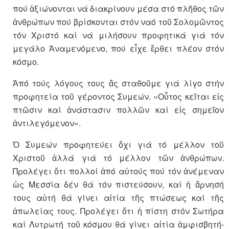
πού ἀξιώνονται νά διακρίνουν μέσα στό πλῆθος τῶν
ἀνθρώπων πού βρίσκονται στόν ναό τοῦ Σολομῶντος
τόν Χρι­στό καί νά μιλή­σουν προφητικά γιά τόν
μεγά­λο Ἀναμενόμενο, πού εἶχε ἔρθει πλέον στόν
κόσμο.
Ἀπό τούς λόγους τους ἄς στα­θοῦ­με γιά λίγο στήν
προφητεία τοῦ γέ­ροντος Συμεών. «Οὗτος κεῖται εἰς
πτῶσιν καί ἀνάστασιν πολλῶν καί εἰς σημεῖον
ἀντιλεγόμενον».
Ὁ Συμεών προφητεύει ὄχι γιά τό μέλλον τοῦ
Χριστοῦ ἀλλά γιά τό μέλλον τῶν ἀνθρώπων.
Προλέγει ὅτι πολλοί ἀπό αὐτούς πού τόν ἀνέμεναν
ὡς Μεσσία δέν θά τόν πι­στεύσουν, καί ἡ ἄρνησή
τους αὐτή θά γίνει αἰτία τῆς πτώσεως καί τῆς
ἀπωλείας τους. Προλέγει ὅτι ἡ πί­στη στόν Σωτήρα
καί Λυ­τρωτή τοῦ κόσμου θά γίνει αἰτία ἀμφισβη­τή­