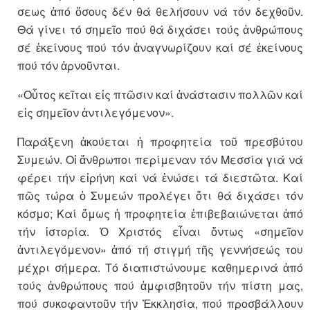
σεως ἀπό ὅσους δέν θά θελήσουν νά τόν δεχθοῦν.
Θά γίνει τό σημεῖο πού θά διχάσει τούς ἀνθρώπους
σέ ἐκείνους πού τόν ἀναγνωρίζουν καί σέ ἐκείνους
πού τόν ἀρνοῦνται.
«Οὗτος κεῖται εἰς πτῶσιν καί ἀνά­στασιν πολλῶν καί
εἰς σημεῖον ἀντιλεγόμενον».
Παράξενη ἀκούεται ἡ προφητεία τοῦ πρεσβύτου
Συμεών. Οἱ ἄνθρω­ποι περίμεναν τόν Μεσσία γιά νά
φέρει τήν εἰρήνη καί νά ἑνώσει τά διεστῶτα. Καί
πῶς τώρα ὁ Συμεών προλέγει ὅτι θά διχάσει τόν
κόσμο; Καί ὅμως ἡ προφητεία ἐπιβεβαιώ­νεται ἀπό
τήν ἱστορία. Ὁ Χριστός εἶναι ὄντως «σημεῖον
ἀντιλεγόμε­νον» ἀπό τή στιγμή τῆς γεννήσεώς του
μέχρι σήμερα. Τό διαπιστώ­νου­με καθημερινά ἀπό
τούς ἀνθρώ­πους πού ἀμφισβητοῦν τήν πίστη μας,
πού συκοφαντοῦν τήν Ἐκκλη­σία, πού προσβάλλουν