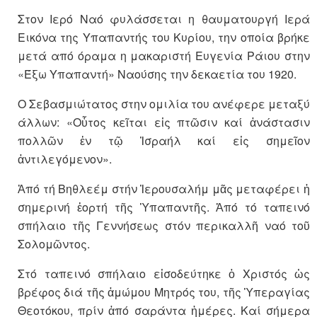
Στον Ιερό Ναό φυλάσσεται η θαυματουργή Ιερά
Εικόνα της Υπαπαντής του Κυρίου, την οποία βρήκε
μετά από όραμα η μακαριστή Ευγενία Ράιου στην
«Έξω Υπαπαντή» Ναούσης την δεκαετία του 1920.
Ο Σεβασμιώτατος στην ομιλία του ανέφερε μεταξύ
άλλων: «Οὗτος κεῖται εἰς πτῶσιν καί ἀνά­στασιν
πολλῶν ἐν τῷ Ἰσραήλ καί εἰς σημεῖον
ἀντιλεγόμενον».
Ἀπό τή Βηθλεέμ στήν Ἰερουσα­λήμ μᾶς μεταφέρει ἡ
σημερινή ἑορ­τή τῆς Ὑπαπαντῆς. Ἀπό τό τα­πεινό
σπήλαιο τῆς Γεννήσεως στόν περι­καλλῆ ναό τοῦ
Σολομῶντος.
Στό ταπεινό σπήλαιο εἰσοδεύτηκε ὁ Χριστός ὡς
βρέφος διά τῆς ἀμώ­μου Μητρός του, τῆς Ὑπεραγίας
Θεοτό­κου, πρίν ἀπό σαράντα ἡμέ­ρες. Καί σήμερα