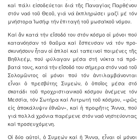
καί πάλι εἰσοδεύ­εται διά τῆς Παναγίας Παρθένου
στόν ναό τοῦ Θεοῦ, γιά νά ἐκπλη­ρώσει μαζί μέ τόν
μνήστορα Ἰω­σήφ τήν ἐπι­ταγή τοῦ μωσαϊκοῦ νόμου.
Καί ἄν κατά τήν εἴσοδό του στόν κόσμο οἱ μόνοι πού
κατανόησαν τό θαῦμα καί ἔσπευσαν νά τόν προ­
σκυνήσουν ἦταν οἱ ἁπλοί καί τα­πει­νοί ποιμένες τῆς
Βηθλεέμ, πού φύλαγαν μέσα στή νύκτα τά πρό­
βατά τους, κατά τήν εἴσοδό του σήμερα στόν ναό τοῦ
Σολομῶντος οἱ μόνοι πού τόν ἀντιλαμβάνονται
εἶναι ὁ πρεσβύτης Συμεών, ὁ ὁποῖ­ος μέσα στό
σκοτάδι τοῦ προχρι­στι­α­νικοῦ κόσμου ἀνέμενε τόν
Μεσ­σία, τόν Σωτήρα καί Λυτρωτή τοῦ κό­σμου, «φῶς
εἰς ἀποκάλυψιν ἐθνῶν», καί ἡ προφῆτις Ἄννα, πού
γιά πολλά χρόνια παρέμενε στόν ναό νηστεύοντας
καί προσευχό­με­νη.
Οἱ δύο αὐτοί, ὁ Συμεών καί ἡ Ἄν­να, εἶναι οἱ μόνοι