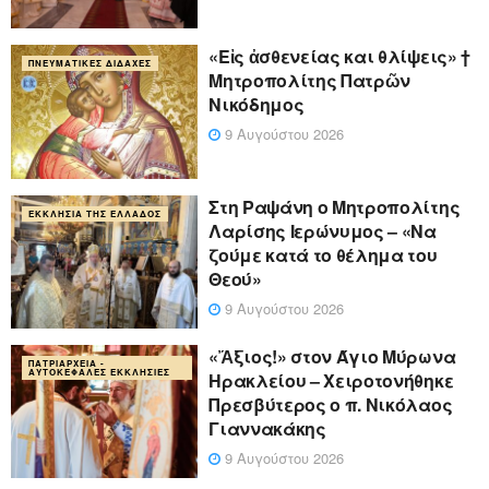
«Eἰς ἀσθενείας και θλίψεις» †
ΠΝΕΥΜΑΤΙΚΈΣ ΔΙΔΑΧΈΣ
Μητροπολίτης Πατρῶν
Νικόδημος
9 Αυγούστου 2026
Στη Ραψάνη ο Μητροπολίτης
ΕΚΚΛΗΣΊΑ ΤΗΣ ΕΛΛΆΔΟΣ
Λαρίσης Ιερώνυμος – «Να
ζούμε κατά το θέλημα του
Θεού»
9 Αυγούστου 2026
«Ἄξιος!» στον Άγιο Μύρωνα
ΠΑΤΡΙΑΡΧΕΊΑ -
ΑΥΤΟΚΈΦΑΛΕΣ ΕΚΚΛΗΣΊΕΣ
Ηρακλείου – Χειροτονήθηκε
Πρεσβύτερος ο π. Νικόλαος
Γιαννακάκης
9 Αυγούστου 2026