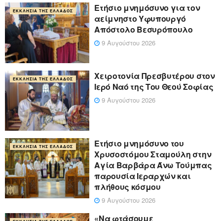
Ετήσιο μνημόσυνο για τον
ΕΚΚΛΗΣΊΑ ΤΗΣ ΕΛΛΆΔΟΣ
αείμνηστο Υφυπουργό
Απόστολο Βεσυρόπουλο
9 Αυγούστου 2026
Χειροτονία Πρεσβυτέρου στον
ΕΚΚΛΗΣΊΑ ΤΗΣ ΕΛΛΆΔΟΣ
Ιερό Ναό της Του Θεού Σοφίας
9 Αυγούστου 2026
Ετήσιο μνημόσυνο του
ΕΚΚΛΗΣΊΑ ΤΗΣ ΕΛΛΆΔΟΣ
Χρυσοστόμου Σταμούλη στην
Αγία Βαρβάρα Άνω Τούμπας
παρουσία Ιεραρχών και
πλήθους κόσμου
9 Αυγούστου 2026
«Να φτάσουμε