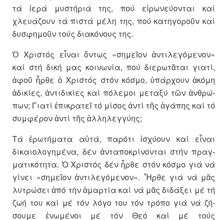
τά ἱερά μυ­στήριά της, πού εἰρωνεύονται καί
χλευάζουν τά πιστά μέλη της, πού κατηγοροῦν καί
δυσφημοῦν τούς διακόνους της.
Ὁ Χριστός εἶναι ὄντως «σημεῖον ἀντιλεγόμενον»
καί στή δική μας κοινωνία, πού διερωτᾶται γιατί,
ἀφοῦ ἦρθε ὁ Χριστός στόν κόσμο, ὑπάρχουν ἀκόμη
ἀδικίες, ἀντιδι­κί­ες καί πόλεμοι μεταξύ τῶν ἀν­θρώ­­
πων; Γιατί ἐπικρατεῖ τό μίσος ἀντί τῆς ἀγάπης καί τό
συμ­φέ­ρον ἀντί τῆς ἀλληλεγγύης;
Τά ἐρωτήματα αὐτά, παρότι ἰσχύ­ουν καί εἶναι
δικαιολογημένα, δέν ἀνταποκρίνονται στήν πραγ­
μα­­τι­κό­­τητα. Ὁ Χριστός δέν ἦρθε στόν κόσμο γιά νά
γίνει «σημεῖον ἀντι­λε­γόμενον». Ἦρθε γιά νά μᾶς
λυτρώ­σει ἀπό τήν ἁμαρτία καί νά μᾶς δι­δάξει μέ τή
ζωή του καί μέ τόν λόγο του τόν τρόπο γιά νά ζή­
σουμε ἑνωμένοι μέ τόν Θεό καί μέ τούς