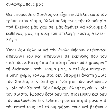
συνανθρώπους μας.
Θά μποροῦσε ὁ Χριστός νά εἶχε ἐπιβάλλει αὐτό τόν
τρόπο στόν κόσμο, ἀλλά σεβόμενος τήν ἐλευ­θερία
πού Ἐκεῖνος μᾶς χάρισε, μᾶς ἀφήνει νά κά­νουμε ὁ
καθένας μας τή δική του ἐπιλογή· «ὅστις θέλει»,
λέγει.
Ὅσοι δέν θέλουν νά τόν ἀκολου­θήσουν στέκονται
ἀπένα­ντί του καί ἀπέναντι σέ ἐκείνους πού τόν
πιστεύουν. Καί ἡ ἀπιστία αὐτή εἶναι πού δημιουργεῖ
τή διά­σπαση στόν κόσμο μας, γιατί δέν ὑπάρχει
εἰρήνη χωρίς τόν Χριστό, δέν ὑπάρχει ἀγάπη χωρίς
τόν Χρι­στό, δέν ὑπάρχει ἑνότητα τῶν ἀν­θρώ­πων
χωρίς τόν Χριστό, δέν ὑπάρχει ἀλληλεγγύη χωρίς
τόν Χρι­στό, ἐφόσον ὅσοι δέν τόν πι­στεύουν καί δέν
τόν ἀκολουθοῦν δέν ἐνδιαφέ­ρο­νται παρά μόνο γιά
τόν ἑαυτό τους καί τό συμφέρον τους καί βλέπουν