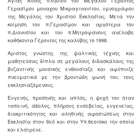
Αγίας Αννης πλησίον του Μεγάλου Γέροντος
Γερασίμου μοναχου Μικραγινανίτου, υμνογράφου
της Μεγάλης του Χριστού Εκκλησίας. Μετά την
κοίμηση του π.Γερασίμου και αργότερα του
π.Διονυσίου και του π.Μητροφάνους ανέλαβε
καθήκοντα Γέροντος της καλύβης το 1998.
Αριστος γνώστης της ψαλτικής τέχνης και
μαθητεύσας δίπλα σε μεγάλους διδασκάλους της
βυζαντινής μουσικής ενθουσίαζε και αφύπνιζε
πνευματικά με την βροντώδη φωνή του, τους
εκκλησιαζόμενους.
Ευγενής, προσηνής και απλός, η ψυχή του ήταν
ταπεινή, άδολος, πλήρους ευσεβείας, ευγενείας,
διακριτικότητος και αληθινής αφοσιώσεως στην
Εκκλησία στον θεό και στην Υπ.θεοτόκο την οποία
και ελάτρευε.