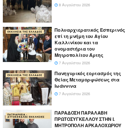
8 Αυγούστου 2026
Πολυαρχιερατικός Εσπερινός
ΕΚΚΛΗΣΊΑ ΤΗΣ ΕΛΛΆΔΟΣ
επί τη μνήμη του Αγίου
Καλλινίκου και τα
ονομαστήρια του
Μητροπολίτου Άρτης
7 Αυγούστου 2026
Πανηγυρικός εορτασμός της
ΕΚΚΛΗΣΊΑ ΤΗΣ ΕΛΛΆΔΟΣ
Θείας Μεταμορφώσεως στα
Ιωάννινα
7 Αυγούστου 2026
ΠΑΡΑΔΟΣΗ ΠΑΡΑΛΑΒΗ
ΠΑΤΡΙΑΡΧΕΊΑ -
ΑΥΤΟΚΈΦΑΛΕΣ ΕΚΚΛΗΣΊΕΣ
ΠΡΩΤΟΣΥΓΚΕΛΛΟΥ ΣΤΗΝ Ι.
ΜΗΤΡΟΠΟΛΗ ΑΡΚΑΛΟΧΩΡΙΟΥ