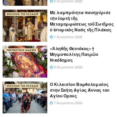
8 Αυγούστου 2026
Με λαμπρότητα πανηγύρισε
ΕΚΚΛΗΣΊΑ ΤΗΣ ΕΛΛΆΔΟΣ
τὴν ἑορτὴ τῆς
Μεταμορφώσεως τοῦ Σωτῆρος
ὁ ἱστορικὸς Ναὸς τῆς Πλάκας
7 Αυγούστου 2026
«Ἀληθῆς Θεοτόκος» †
ΠΝΕΥΜΑΤΙΚΈΣ ΔΙΔΑΧΈΣ
Μητροπολίτης Πατρῶν
Νικόδημος
8 Αυγούστου 2026
Ο Κιλκισίου Βαρθολομαίος
ΕΚΚΛΗΣΊΑ ΤΗΣ ΕΛΛΆΔΟΣ
στην Σκήτη Αγίας Άννας του
Αγίου Όρους
7 Αυγούστου 2026