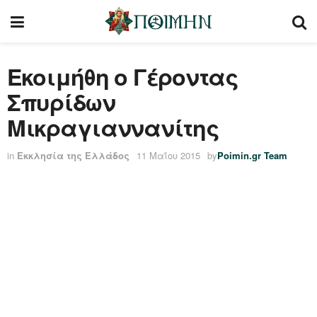
Εκοιμήθη ο Γέροντας
Σπυρίδων
Μικραγιαννανίτης
in
Εκκλησία της Ελλάδος
11 Μαΐου 2015
by
Poimin.gr Team