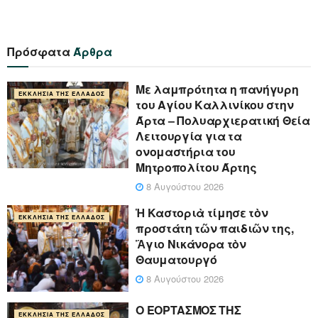
Πρόσφατα
Άρθρα
Με λαμπρότητα η πανήγυρη
ΕΚΚΛΗΣΊΑ ΤΗΣ ΕΛΛΆΔΟΣ
του Αγίου Καλλινίκου στην
Άρτα – Πολυαρχιερατική Θεία
Λειτουργία για τα
ονομαστήρια του
Μητροπολίτου Άρτης
8 Αυγούστου 2026
Ἡ Καστοριὰ τίμησε τὸν
ΕΚΚΛΗΣΊΑ ΤΗΣ ΕΛΛΆΔΟΣ
προστάτη τῶν παιδιῶν της,
Ἅγιο Νικάνορα τὸν
Θαυματουργό
8 Αυγούστου 2026
Ο ΕΟΡΤΑΣΜΟΣ ΤΗΣ
ΕΚΚΛΗΣΊΑ ΤΗΣ ΕΛΛΆΔΟΣ