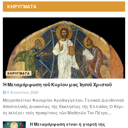
ΚΗΡΥΓΜΑΤΑ
ΚΗΡΎΓΜΑΤΑ
Ἡ Μεταμόρφωση τοῦ Κυρίου μας Ἰησοῦ Χριστοῦ
6 Αυγούστου 2026
Μητροπολίτου Φαναρίου Ἀγαθαγγέλου, Γενικοῦ Διευθυντοῦ
Ἀποστολικῆς Διακονίας τῆς Ἐκκλησίας τῆς Ἑλλάδος Ὁ Κύ­ρι­
ος ἐκλέγει τούς προ­κρί­τους τῶν Μα­θη­τῶν Του Πέ­τρο,...
Η Μεταμόρφωση είναι η γιορτή της