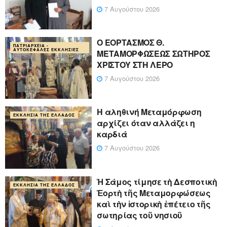
7 Αυγούστου 2026
Ο ΕΟΡΤΑΣΜΟΣ Θ.
ΠΑΤΡΙΑΡΧΕΊΑ -
ΑΥΤΟΚΈΦΑΛΕΣ ΕΚΚΛΗΣΊΕΣ
ΜΕΤΑΜΟΡΦΩΣΕΩΣ ΣΩΤΗΡΟΣ
ΧΡΙΣΤΟΥ ΣΤΗ ΛΕΡΟ
7 Αυγούστου 2026
Η αληθινή Μεταμόρφωση
ΕΚΚΛΗΣΊΑ ΤΗΣ ΕΛΛΆΔΟΣ
αρχίζει όταν αλλάζει η
καρδιά
7 Αυγούστου 2026
Ἡ Σάμος τίμησε τὴ Δεσποτικὴ
ΕΚΚΛΗΣΊΑ ΤΗΣ ΕΛΛΆΔΟΣ
Ἑορτὴ τῆς Μεταμορφώσεως
καὶ τὴν ἱστορικὴ ἐπέτειο τῆς
σωτηρίας τοῦ νησιοῦ