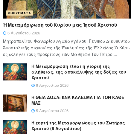
ΚΗΡΎΓΜΑΤΑ
Ἡ Μεταμόρφωση τοῦ Κυρίου μας Ἰησοῦ Χριστοῦ
6 Αυγούστου 2026
Μητροπολίτου Φαναρίου Ἀγαθαγγέλου, Γενικοῦ Διευθυντοῦ
Ἀποστολικῆς Διακονίας τῆς Ἐκκλησίας τῆς Ἑλλάδος Ὁ Κύ­ρι­
ος ἐκλέγει τούς προ­κρί­τους τῶν Μα­θη­τῶν Του Πέ­τρο,...
Η Μεταμόρφωση είναι η γιορτή της
αλήθειας, της αποκάλυψης της δόξας του
Χριστού
6 Αυγούστου 2026
Η ΘΕΙΑ ΔΟΞΑ: ΈΝΑ ΚΑΛΕΣΜΑ ΓΙΑ ΤΟΝ ΚΑΘΕ
ΜΑΣ
5 Αυγούστου 2026
Η εορτή της Μεταμορφώσεως του Σωτήρος
Χριστού (6 Αυγούστου)