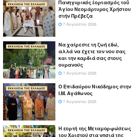
Πανηγυρικός ἑορτασμός τοῦ
ΕΚΚΛΗΣΊΑ ΤΗΣ ΕΛΛΆΔΟΣ
Ἁγίου Νεομάρτυρος Χρήστου
στήν Πρέβεζα
7 Αυγούστου 2026
Να χαίρεστε τη ζωή εδώ,
ΕΚΚΛΗΣΊΑ ΤΗΣ ΕΛΛΆΔΟΣ
αλλά να έχετε τον νου σας
και την καρδιά σας στους
ουρανούς
7 Αυγούστου 2026
Ο Επιδαύρου Νικόδημος στην
ΕΚΚΛΗΣΊΑ ΤΗΣ ΕΛΛΆΔΟΣ
Ι.Μ. Αγάθωνος
7 Αυγούστου 2026
Η εορτή της Μεταμορφώσεως
ΕΚΚΛΗΣΊΑ ΤΗΣ ΕΛΛΆΔΟΣ
του Χριστού στα νησιά της