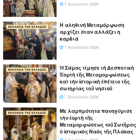
7 Αυγούστου 2026
Η αληθινή Μεταμόρφωση
ΕΚΚΛΗΣΊΑ ΤΗΣ ΕΛΛΆΔΟΣ
αρχίζει όταν αλλάζει η
καρδιά
7 Αυγούστου 2026
Ἡ Σάμος τίμησε τὴ Δεσποτικὴ
ΕΚΚΛΗΣΊΑ ΤΗΣ ΕΛΛΆΔΟΣ
Ἑορτὴ τῆς Μεταμορφώσεως
καὶ τὴν ἱστορικὴ ἐπέτειο τῆς
σωτηρίας τοῦ νησιοῦ
7 Αυγούστου 2026
Με λαμπρότητα πανηγύρισε
ΕΚΚΛΗΣΊΑ ΤΗΣ ΕΛΛΆΔΟΣ
τὴν ἑορτὴ τῆς
Μεταμορφώσεως τοῦ Σωτῆρος
ὁ ἱστορικὸς Ναὸς τῆς Πλάκας
7 Αυγούστου 2026