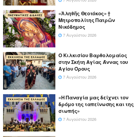
«Ἀληθῆς Θεοτόκος» †
ΠΝΕΥΜΑΤΙΚΈΣ ΔΙΔΑΧΈΣ
Μητροπολίτης Πατρῶν
Νικόδημος
7 Αυγούστου 2026
Ο Κιλκισίου Βαρθολομαίος
ΕΚΚΛΗΣΊΑ ΤΗΣ ΕΛΛΆΔΟΣ
στην Σκήτη Αγίας Άννας του
Αγίου Όρους
7 Αυγούστου 2026
«Η Παναγία μας δείχνει τον
ΕΚΚΛΗΣΊΑ ΤΗΣ ΕΛΛΆΔΟΣ
δρόμο της ταπείνωσης και της
σιωπής»
7 Αυγούστου 2026