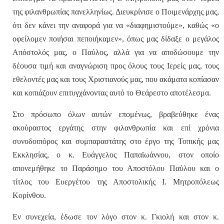
της φιλανθρωπίας πανελληνίως. Διευκρίνισε ο Ποιμενάρχης μας,
ότι δεν κάνει την αναφορά για να «διαφημιστούμε», καθώς
«ο
οφείλομεν ποιήσαι πεποιήκαμεν»
, όπως μας δίδαξε ο μεγάλος
Απόστολός μας, ο Παύλος, αλλά για να αποδώσουμε την
δέουσα τιμή και αναγνώριση προς όλους τους Ιερείς μας, τους
εθελοντές μας και τους Χριστιανούς μας, που ακάματα κοπίασαν
και κοπιάζουν επιτυγχάνοντας αυτό το Θεάρεστο αποτέλεσμα.
Στο πρόσωπο όλων αυτών επομένως, βραβεύθηκε ένας
ακούραστος εργάτης στην φιλανθρωπία και επί χρόνια
συνοδοιπόρος και συμπαραστάτης στο έργο της Τοπικής μας
Εκκλησίας, ο
κ. Ευάγγελος Παπαϊωάννου
, στον οποίο
απονεμήθηκε
το Παράσημο του Αποστόλου Παύλου
και ο
τίτλος του
Ευεργέτου της Αποστολικής Ι. Μητροπόλεως
Κορίνθου
.
Εν συνεχεία, έδωσε τον λόγο στον
κ.
Γκιολή
και στον
κ.