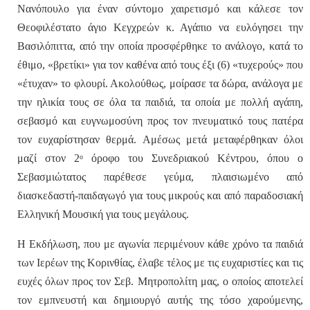
Νανόπουλο
για έναν σύντομο χαιρετισμό και κάλεσε τον
Θεοφιλέστατο άγιο Κεγχρεών
κ. Αγάπιο
να ευλόγησει την
Βασιλόπιττα, από την οποία προσφέρθηκε το ανάλογο, κατά το
έθιμο, «βρετίκι» για τον καθένα από τους έξι (6) «τυχερούς» που
«έτυχαν» το φλουρί. Ακολούθως, μοίρασε τα δώρα, ανάλογα με
την ηλικία τους σε όλα τα παιδιά, τα οποία με πολλή αγάπη,
σεβασμό και ευγνωμοσύνη προς τον πνευματικό τους πατέρα
τον ευχαρίστησαν θερμά. Αμέσως μετά μεταφέρθηκαν όλοι
μαζί στον 2
όροφο του Συνεδριακού Κέντρου, όπου ο
ο
Σεβασμιώτατος παρέθεσε γεύμα, πλαισιωμένο από
διασκεδαστή-παιδαγωγό για τους μικρούς και από παραδοσιακή
Ελληνική Μουσική για τους μεγάλους.
Η Εκδήλωση, που με αγωνία περιμένουν κάθε χρόνο τα παιδιά
των Ιερέων της Κορινθίας, έλαβε τέλος με τις ευχαριστίες και τις
ευχές όλων προς τον Σεβ. Μητροπολίτη μας, ο οποίος αποτελεί
τον εμπνευστή και δημιουργό αυτής της τόσο χαρούμενης,