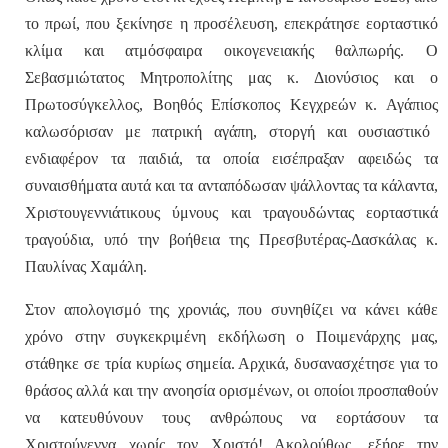
το πρωί, που ξεκίνησε η προσέλευση, επεκράτησε εορταστικό
κλίμα και ατμόσφαιρα οικογενειακής θαλπωρής. Ο
Σεβασμιώτατος Μητροπολίτης μας
κ. Διονύσιος
και ο
Πρωτοσύγκελλος, Βοηθός Επίσκοπος Κεγχρεών
κ. Αγάπιος
καλωσόρισαν με πατρική αγάπη, στοργή και ουσιαστικό
ενδιαφέρον τα παιδιά, τα οποία εισέπραξαν αφειδώς τα
συναισθήματα αυτά και τα ανταπόδωσαν ψάλλοντας τα κάλαντα,
Χριστουγεννιάτικους ύμνους και τραγουδώντας εορταστικά
τραγούδια, υπό την βοήθεια της Πρεσβυτέρας-Δασκάλας
κ.
Παυλίνας Χαμάλη
.
Στον απολογισμό της χρονιάς, που συνηθίζει να κάνει κάθε
χρόνο στην συγκεκριμένη εκδήλωση ο Ποιμενάρχης μας,
στάθηκε σε τρία κυρίως σημεία. Αρχικά, δυσανασχέτησε για το
θράσος αλλά και την ανοησία ορισμένων, οι οποίοι προσπαθούν
να κατευθύνουν τους ανθρώπους να εορτάσουν τα
Χριστούγεννα χωρίς τον Χριστό! Ακολούθως, εξήρε την