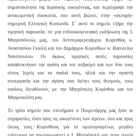
σημαντικότητα της Ιερατικής οικογένειας, και περιέγραψε την
αντικειμενική δυσκολία, που αυτή βιώνει, στην «σκληρή»
σημερινή Ελληνική Κοινωνία. Σ’ αυτό το σημείο εξήρε την
τιμητική παρουσία, σε μια ενδοοικογενειακή εκδήλωση της Ι.
Μητροπόλεώς μας, του Αντιπεριφερειάρχου Κορινθίας
κ.
Αναστασίου Γκιολή
και του Δημάρχου Κορινθίων
κ. Βασιλείου
Νανόπουλου.
Οι άκρως τιμητικές αυτές παρουσίες
καταδεικνύουν την αγάπη και τον σεβασμό και των δύο τους
στους Ιερείς και τα παιδιά τους, αλλά και την αγαστή
συνεργασία και την αγάπη που διέπει τους θεσμούς, τους
οποίους διευθύνουν, με την Μητρόπολη Κορίνθου και τον
Μητροπολίτη μας.
Το τρίτο σημείο που επεσήμανε ο Ποιμενάρχης μας ήταν οι
ευχαριστίες τόσο προς τις οικογένειες των ιερέων, όσο και προς
όλους τους Κορινθίους για το ομολογουμένως μεγάλο
επίτευγμα να πρωταγωνιστεί η Ι. Μητρόπολή μας στον τομέα