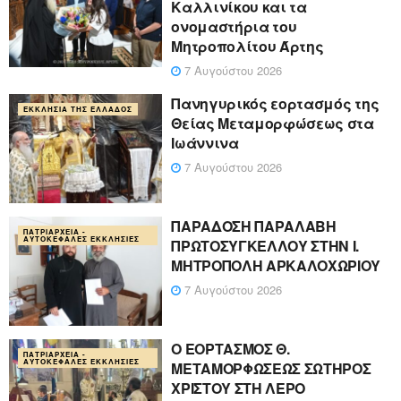
Καλλινίκου και τα
ονομαστήρια του
Μητροπολίτου Άρτης
7 Αυγούστου 2026
Πανηγυρικός εορτασμός της
ΕΚΚΛΗΣΊΑ ΤΗΣ ΕΛΛΆΔΟΣ
Θείας Μεταμορφώσεως στα
Ιωάννινα
7 Αυγούστου 2026
ΠΑΡΑΔΟΣΗ ΠΑΡΑΛΑΒΗ
ΠΑΤΡΙΑΡΧΕΊΑ -
ΑΥΤΟΚΈΦΑΛΕΣ ΕΚΚΛΗΣΊΕΣ
ΠΡΩΤΟΣΥΓΚΕΛΛΟΥ ΣΤΗΝ Ι.
ΜΗΤΡΟΠΟΛΗ ΑΡΚΑΛΟΧΩΡΙΟΥ
7 Αυγούστου 2026
Ο ΕΟΡΤΑΣΜΟΣ Θ.
ΠΑΤΡΙΑΡΧΕΊΑ -
ΑΥΤΟΚΈΦΑΛΕΣ ΕΚΚΛΗΣΊΕΣ
ΜΕΤΑΜΟΡΦΩΣΕΩΣ ΣΩΤΗΡΟΣ
ΧΡΙΣΤΟΥ ΣΤΗ ΛΕΡΟ