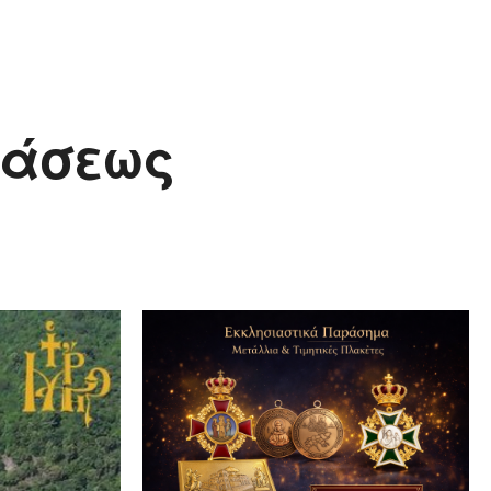
τάσεως