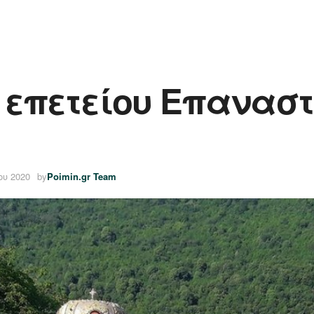
ς επετείου Επανασ
ου 2020
by
Poimin.gr Team