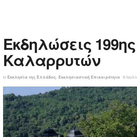
Εκδηλώσεις 199η
Καλαρρυτών
in
Εκκλησία της Ελλάδος
,
Εκκλησιαστική Επικαιρότητα
6 Ιουλί