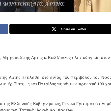
Share on Twitter
ος Μητροπολίτης Άρτης κ. Καλλίνικος ελειτούργησε στον
της Άρτης ετέλεσε, στο εντός του περιβόλου του Ναο
υπέρ Πίστεως και Πατρίδος πεσόντων, πριν από 199 χρό
 της Ελληνικής Κυβερνήσεως, Γενικό Γραμματέα Δημό
πους των Τοπικών Αρχών και Φορέων.