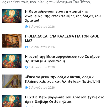
ος ἐκλέγει τούς προ­κρί­τους τῶν Μα­θη­τῶν Του Πέ­τρο,...
Η Μεταμόρφωση είναι η γιορτή της
αλήθειας, της αποκάλυψης της δόξας του
Χριστού
6 Αυγούστου 2026
Η ΘΕΙΑ ΔΟΞΑ: ΈΝΑ ΚΑΛΕΣΜΑ ΓΙΑ ΤΟΝ ΚΑΘΕ
ΜΑΣ
5 Αυγούστου 2026
Η εορτή της Μεταμορφώσεως του Σωτήρος
Χριστού (6 Αυγούστου)
5 Αυγούστου 2026
«Εθεασάμεθα την Δόξαν Αυτού, Δόξαν
Πλήρης Χάριτος και Αληθείας» (Ιωάν.1,14)
5 Αυγούστου 2026
Γιατί η Μεταμόρφωση του Χριστού έγινε στο
όρος Θαβώρ; Οι δύο ήλιοι.