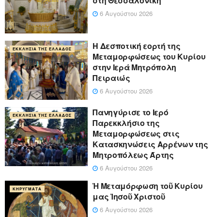
στη Θεσσαλονίκη
6 Αυγούστου 2026
Η Δεσποτική εορτή της
ΕΚΚΛΗΣΊΑ ΤΗΣ ΕΛΛΆΔΟΣ
Μεταμορφώσεως του Κυρίου
στην Ιερά Μητρόπολη
Πειραιώς
6 Αυγούστου 2026
Πανηγύρισε το Ιερό
ΕΚΚΛΗΣΊΑ ΤΗΣ ΕΛΛΆΔΟΣ
Παρεκκλήσιο της
Μεταμορφώσεως στις
Κατασκηνώσεις Αρρένων της
Μητροπόλεως Άρτης
6 Αυγούστου 2026
Ἡ Μεταμόρφωση τοῦ Κυρίου
ΚΗΡΎΓΜΑΤΑ
μας Ἰησοῦ Χριστοῦ
6 Αυγούστου 2026