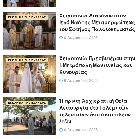
Χειροτονία Διακόνου στον
ΕΚΚΛΗΣΊΑ ΤΗΣ ΕΛΛΆΔΟΣ
Ιερό Ναό της Μεταμορφώσεως
του Σωτήρος Παλαιοκερασιάς
6 Αυγούστου 2026
Xειροτονία Πρεσβυτέρου στην
ΕΚΚΛΗΣΊΑ ΤΗΣ ΕΛΛΆΔΟΣ
Ι. Μητρόπολη Μαντινείας και
Κυνουρίας
6 Αυγούστου 2026
Ἡ πρώτη Ἀρχιερατικὴ Θεία
ΕΚΚΛΗΣΊΑ ΤΗΣ ΕΛΛΆΔΟΣ
Λειτουργία στὸ Γολέμι τῶν
τελευταίων ἑκατὸ καὶ πλέον
ἐτῶν
6 Αυγούστου 2026