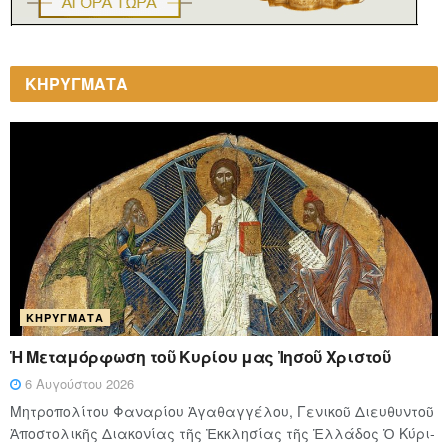
ΚΗΡΥΓΜΑΤΑ
ΚΗΡΎΓΜΑΤΑ
Ἡ Μεταμόρφωση τοῦ Κυρίου μας Ἰησοῦ Χριστοῦ
6 Αυγούστου 2026
Μητροπολίτου Φαναρίου Ἀγαθαγγέλου, Γενικοῦ Διευθυντοῦ
Ἀποστολικῆς Διακονίας τῆς Ἐκκλησίας τῆς Ἑλλάδος Ὁ Κύ­ρι­