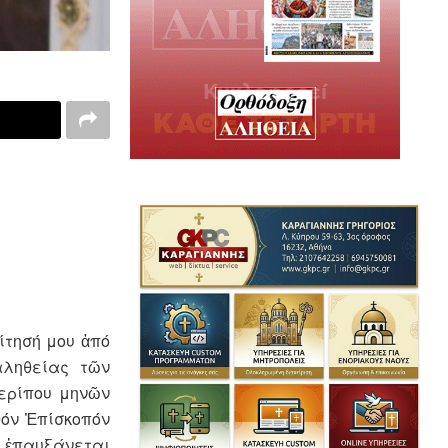
ίτησή μου ἀπό
αληθείας τῶν
περίπου μηνῶν
θόν Ἐπίσκοπόν
ς ἐπαυξάνεται