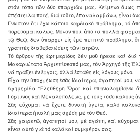
στόν τόπο τῶν δύο ἐπαρχιῶν μας. Κείμενο ὅμως 
ἀπέστειλα ποτέ, διά τοῦτο, ἐπαναλαμβάνω, εἶναι ἀ
Γνωστόν ὅτι ἔχω κάποιο καρδιακό πρόβλημα, τό ὁπ
πορεύομαι καλῶς. Μόνον πού, ἀπό τά πολλά φάρμακα,
τῷ Θεῷ, δέν ὑπάρχει εἰς ἐμέ πεπτικό πρόβλημα, 
γραπτές διαβεβαιώσεις τῶν ἰατρῶν.
Τό ἄρθρον τῆς ἐφημερίδος δέν μοῦ ἤρεσε καί διά 
Μακαριώτατο Ἀρχιεπίσκοπό μας, τόν Ἀρχηγό τῆς Ἑλλ
νά πράξει ἐν ἔργοις, ἀλλά ἐστάθη εἰς λόγους μόνο.
Εἶχα τήν ὑποχρέωση ἐσᾶς ἰδιαίτερα, ἀγαπητοί μου,
ἐφημερίδα “Ἐλεύθερη Ὥρα” καί ἐπαναλαμβάνω ὅτ
Γόρτυνος καί Μεγαλοπόλεως, μέ τούς τόσο καλούς ἀ
Σᾶς εὔχομαι νά ἔχετε δυνατή ὑγεία, καλό καλοκα
ἰδιαίτερα ἡ καλή μας σχέση μέ τόν Θεό.
Σᾶς χαιρετῶ, ἀγαπητοί μου, μέ ἀγάπη, καί εὔχομαι
εἶναι αὐτό γιά τό καλό καί συμφέρον σας.