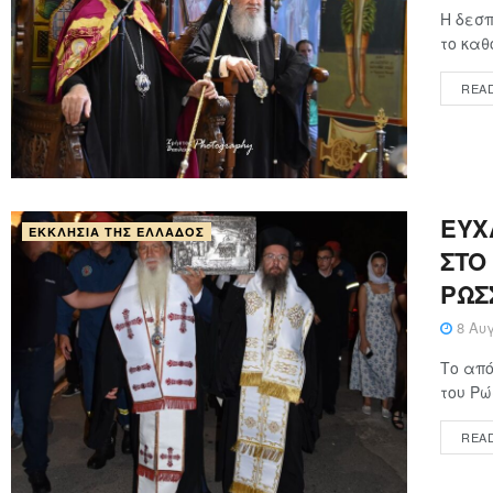
Η δεσπ
το καθ
REA
ΕΥΧ
ΕΚΚΛΗΣΊΑ ΤΗΣ ΕΛΛΆΔΟΣ
ΣΤΟ
ΡΩΣ
8 Αυγ
Το από
του Ρώ
REA