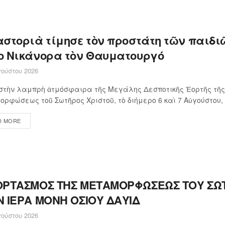
αστοριὰ τίμησε τὸν προστάτη τῶν παιδιῶ
ο Νικάνορα τὸν Θαυματουργό
ούστου 2026
στὴν λαμπρὴ ἀτμόσφαιρα τῆς Μεγάλης Δεσποτικῆς Ἑορτῆς τῆς
ρφώσεως τοῦ Σωτῆρος Χριστοῦ, τὸ διήμερο 6 καὶ 7 Αὐγούστου, ἡ
D MORE
ΟΡΤΑΣΜΟΣ ΤΗΣ ΜΕΤΑΜΟΡΦΩΣΕΩΣ ΤΟΥ ΣΩ
Ν ΙΕΡΑ ΜΟΝΗ ΟΣΙΟΥ ΔΑΥΪΔ
ούστου 2026