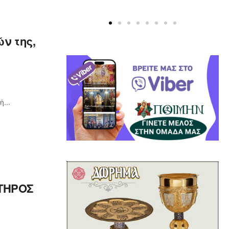
ν της,
...
ΤΗΡΟΣ