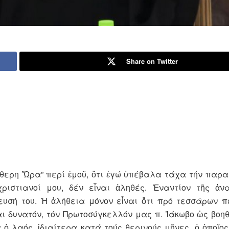
Share on Twitter
θερη Ὥρα” περί ἐμοῦ, ὅτι ἐγώ ὑπέβαλα τάχα τήν παρα
ριστιανοί μου, δέν εἶναι ἀληθές. Ἐναντίον τῆς ἀν
υσή του. Ἡ ἀλήθεια μόνον εἶναι ὅτι πρό τεσσάρων 
αι δυνατόν, τόν Πρωτοσύγκελλόν μας π. Ἰάκωβο ὡς βοη
ὁ λαός, ἰδιαίτερα κατά τούς θερινούς μῆνες, ὁ ὁποῖο