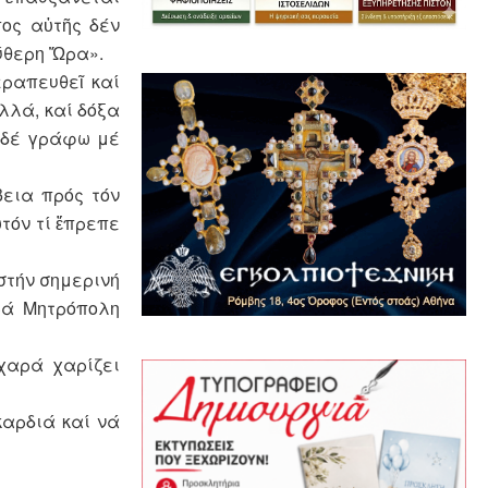
ος αὐτῆς δέν
ύθερη Ὥρα».
εραπευθεῖ καί
λλά, καί δόξα
α δέ γράφω μέ
βεια πρός τόν
τόν τί ἔπρεπε
στήν σημερινή
ρά Μητρόπολη
 χαρά χαρίζει
καρδιά καί νά