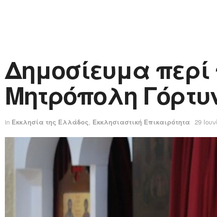
Δημοσίευμα περί 
Μητρόπολη Γόρτυ
in
Εκκλησία της Ελλάδος
,
Εκκλησιαστική Επικαιρότητα
29 Ιουν