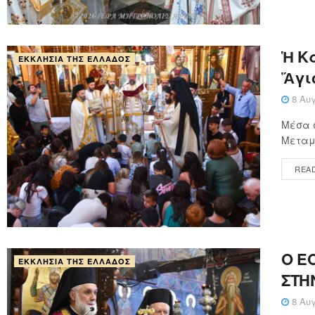
Ἡ Κ
ΕΚΚΛΗΣΊΑ ΤΗΣ ΕΛΛΆΔΟΣ
Ἅγι
8 Αυγ
Μέσα 
Μεταμο
REA
Ο Ε
ΕΚΚΛΗΣΊΑ ΤΗΣ ΕΛΛΆΔΟΣ
ΣΤΗ
8 Αυγ