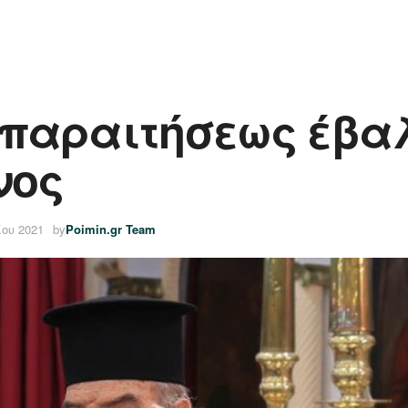
παραιτήσεως έβαλ
νος
ίου 2021
by
Poimin.gr Team