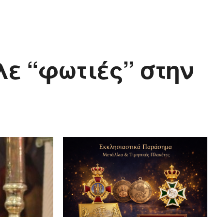
ε “φωτιές” στην