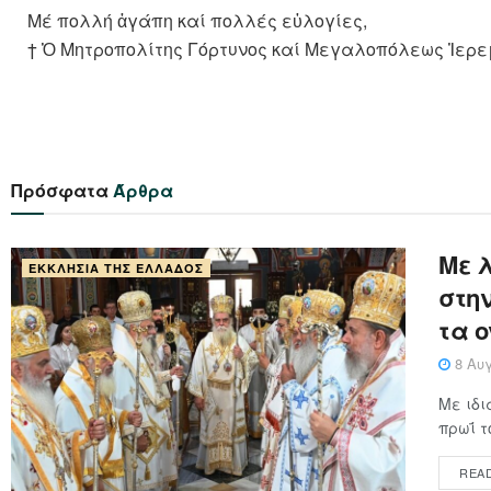
Μέ πολλή ἀγάπη καί πολλές εὐλογίες,
† Ὁ Μητροπολίτης Γόρτυνος καί Μεγαλοπόλεως Ἰερε
Πρόσφατα
Άρθρα
Με 
ΕΚΚΛΗΣΊΑ ΤΗΣ ΕΛΛΆΔΟΣ
στη
τα 
8 Αυγ
Με ιδι
πρωΐ τ
REA