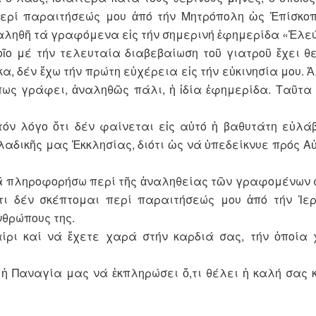
περί παραιτήσεώς μου ἀπό τήν Μητρόπολη ὡς Ἐπίσκοπ
ναληθῆ τά γραφόμενα εἰς τήν σημερινή ἐφημερίδα «Ἐλε
οῖο μέ τήν τελευταία διαβεβαίωση τοῦ γιατροῦ ἔχει θ
 δέν ἔχω τήν πρώτη εὐχέρεια εἰς τήν εὐκινησία μου. Ἀ
ὅπως γράφει, ἀναληθῶς πάλι, ἡ ἰδία ἐφημερίδα. Ταῦτ
τόν λόγο ὅτι δέν φαίνεται εἰς αὐτό ἡ βαθυτάτη εὐλά
αδικῆς μας Ἐκκλησίας, διότι ὡς νά ὑπεδείκνυε πρός Αὐ
 νά πληροφορήσω περί τῆς ἀναληθείας τῶν γραφομένων 
ι δέν σκέπτομαι περί παραιτήσεώς μου ἀπό τήν Ἱε
νθρώπους της.
ίρι καί νά ἔχετε χαρά στήν καρδιά σας, τήν ὁποία
 ἡ Παναγία μας νά ἐκπληρώσει ὅ,τι θέλει ἡ καλή σας 