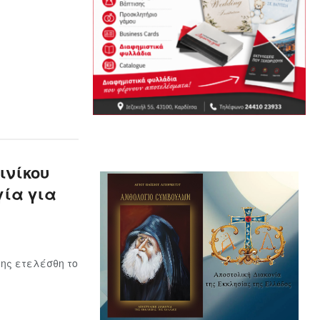
ινίκου
γία για
ης ετελέσθη το