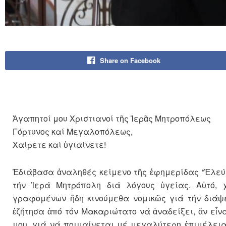
Share on Facebook
Ἀγαπητοί μου Χριστιανοί τῆς Ἱερᾶς Μητροπόλεως
Γόρτυνος καί Μεγαλοπόλεως,
Χαίρετε καί ὑγιαίνετε!
Ἐδιάβασα ἀναληθές κείμενο τῆς ἐφημερίδας “Ἐλεύ
τήν Ἱερά Μητρόπολη διά λόγους ὑγείας. Αὐτό, χ
γραφομένων ἤδη κινούμεθα νομικῶς γιά τήν διάψε
ἐζήτησα ἀπό τόν Μακαριώτατο νά ἀναδείξει, ἄν εἶν
μου, γιά νά ποιμαίνεται μέ μεγαλύτερη ἐπιμέλεια 