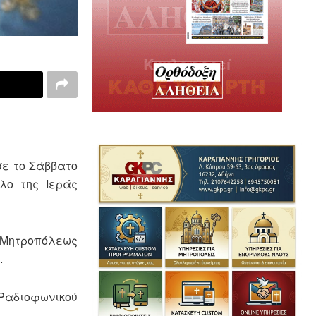
σε το Σάββατο
λο της Ιεράς
ς Μητροπόλεως
.
Ραδιοφωνικού