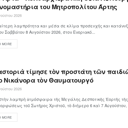
ονομαστήρια του Μητροπολίτου Άρτης
ούστου 2026
αίτερη λαμπρότητα και μέσα σε κλίμα προσευχής και κατάνυξ
ου Σαββάτου 8 Αυγούστου 2026, στον Ενοριακό...
D MORE
αστοριὰ τίμησε τὸν προστάτη τῶν παιδιῶ
ο Νικάνορα τὸν Θαυματουργό
ούστου 2026
στὴν λαμπρὴ ἀτμόσφαιρα τῆς Μεγάλης Δεσποτικῆς Ἑορτῆς τῆς
ρφώσεως τοῦ Σωτῆρος Χριστοῦ, τὸ διήμερο 6 καὶ 7 Αὐγούστου, ἡ
D MORE