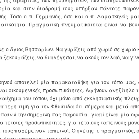
, της αμαρτίας, των προβλημάτων, των διαπροσωπικώ
ορία και στην διαδρομή τους υπήρξαν πάντοτε παρόν
νής. Τόσο ο π. Γερμανός, όσο και ο π. Δαμασκηνός μ
ατικότητα. Πραγματική πνευματικότητα είναι να βου
ε ο Άγιος Βησσαρίων. Να γυρίζεις από χωριό σε χωριό 
 ξεκουράζεις, να διαλέγεσαι, να ακούς τον λαό, να γί
κηνού αποτελεί μία παρακαταθήκη για τον τόπο μας,
ναι οικουμενικές προσωπικότητες. Αφήνουν ανεξίτηλο τ
 καύχημα του τόπου, όχι μόνο από εκκλησιαστικής πλευ
ιαίτερη τιμή για την Φθιώτιδα ότι σήμερα και μετά απ
Επαινώ την σημερινή σας παρουσία, γιατί είναι μία οφ
α τέτοιες προσωπικότητες, για τέτοιους ταπεινούς μον
 τους παρέμειναν ταπεινοί. Ο ηγέτης ο πραγματικός, 
ς, όταν παραμένει ταπεινός.