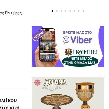
ας Πατέρες.
ινίκου
γία για