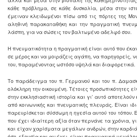
αλλά και μέσα στην βιοπάλη της καθημερινότητας
κάθε πρόβλημα, σε κάθε δυσκολία, μέσα στην ιστ
έμειναν κλειδωμένοι πίσω από τις πόρτες της Μο
αληθινή παρακαταθήκη και την πραγματική πνευμ
λάσπη, για να σώσεις τον βαλτωμένο αδελφό σου.
Η πνευματικότητα η πραγματική είναι αυτό που έκαν
σε μέρος και να μοιράζεις αγάπη, να παρηγορείς, να
του, παραμένοντας ωστόσο υψηλά και διαφορετικά.
Το παράδειγμα του π. Γερμανού και του π. Δαμασ
ολόκληρη την οικουμένη. Τέτοιες προσωπικότητες εί
στην εκκλησιαστική ιστορία και γι’ αυτό αποτελούν
από κοινωνικής και πνευματικής πλευράς. Είναι ιδ
παρευρίσκεται σύσσωμη η ηγεσία αυτού του τόπου. 
που έχει ιδιαίτερη αξία όταν περνάνε τα χρόνια, γι
και είχαν χαρίσματα μεγάλων ανδρών, στην καρδιά
όση εξουσία και αν έχει, είναι πραγματικά μεγάλο