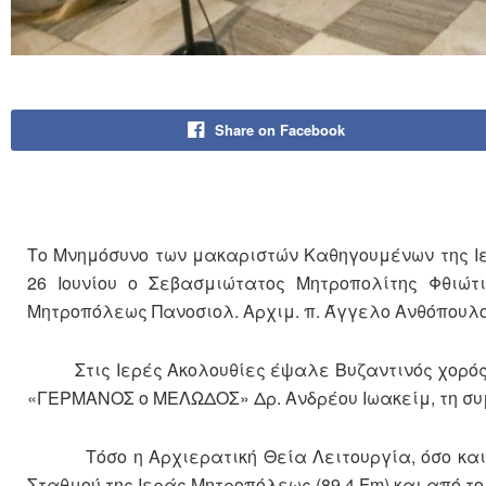
Share on Facebook
Το Μνημόσυνο των μακαριστών Καθηγουμένων της Ι
26 Ιουνίου ο Σεβασμιώτατος Μητροπολίτης Φθιώτ
Μητροπόλεως Πανοσιολ. Αρχιμ. π. Άγγελο Ανθόπουλο
Στις Ιερές Ακολουθίες έψαλε Βυζαντινός χορός υ
«ΓΕΡΜΑΝΟΣ ο ΜΕΛΩΔΟΣ» Δρ. Ανδρέου Ιωακείμ, τη συμ
Τόσο η Αρχιερατική Θεία Λειτουργία, όσο και τ
Σταθμού της Ιεράς Μητροπόλεως (89,4 Fm) και από το 