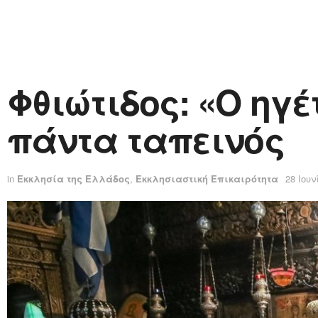
Φθιώτιδος: «Ο ηγ
πάντα ταπεινός
in
Εκκλησία της Ελλάδος
,
Εκκλησιαστική Επικαιρότητα
28 Ιουν