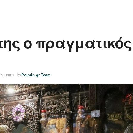
έτης ο πραγματικό
ίου 2021
by
Poimin.gr Team