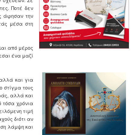
ν σχέσεων. Σε
τες. Ποτέ δεν
ας άφησαν την
τάς μέσα στη
και από μέρος
νεσαι ένα μαζί
 αλλά και για
ο στίγμα τους
ράς, αλλά και
ό τόσα χρόνια
ειλόμενη τιμή
αχούς διότι αν
όση λάμψη και