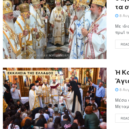
τα 
8 Αυγ
Με ιδι
πρωΐ τ
REA
Ἡ Κ
ΕΚΚΛΗΣΊΑ ΤΗΣ ΕΛΛΆΔΟΣ
Ἅγι
8 Αυγ
Μέσα 
Μεταμο
REA