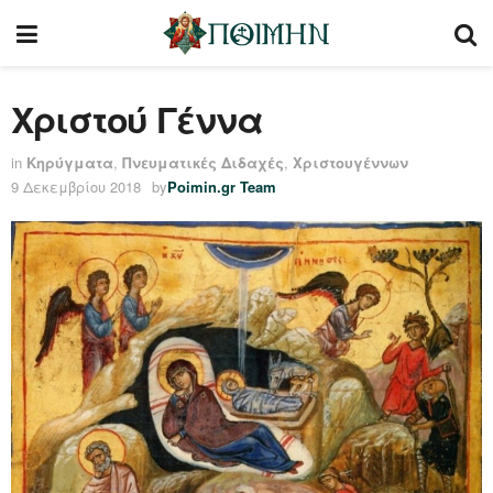
Χριστού Γέννα
in
Κηρύγματα
,
Πνευματικές Διδαχές
,
Χριστουγέννων
9 Δεκεμβρίου 2018
by
Poimin.gr Team