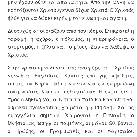
μην έχουν ούτε τα απαραίτητα. Από την άλλη να
εορτάζονται Χριστούγεννα δίχως Χριστό. Ο Χριστός
ήλθε για να δώσει ειρήνη, ταπείνωση και αγάπη.
Δυστυχώς απουσιάζουν από τον κόσμο. Επικρατεί η
ταραχή, η έχθρα, ο πόλεμος, η υπερηφάνεια, ο
ατομισμός, η ζήλια και το μίσος. Σαν να λάθεψε ο
Χριστός.
Στην ωραία υμνολογία μας αναφέρεται: «Χριστός
γεννάται δοξάσατε, Χριστός επί γης υψώθητε,
άσατε τω Κυρίω άσμα καινόν και εν ευφροσύνη
αναμνήσατε λαοί ότι δεδόξασται». Η εορτή είναι
προς αληθινή χαρά. Κατά τα παιδικά κάλαντα «οι
ουρανοί αγάλλονται, χαίρεται η φύση όλη». Χαράς
ευαγγέλια σήμερα. Χαίρονται η Παναγία, ο
Μνήστορας Ιωσήφ, οι ποιμένες, οι μάγοι. Θλίβονται
ο Ηρώδης, οι Γραμματείς και οι Φαρισαίοι.