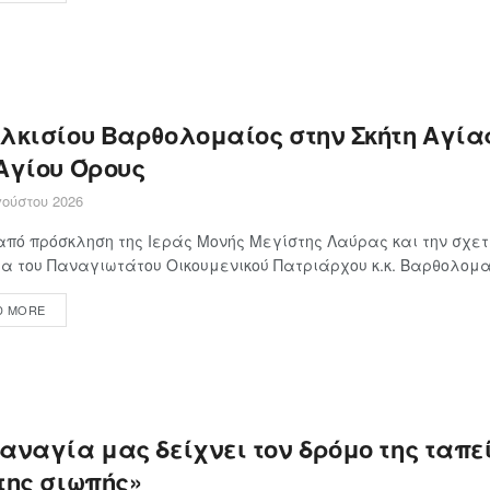
ιλκισίου Βαρθολομαίος στην Σκήτη Αγία
 Αγίου Όρους
ούστου 2026
πό πρόσκληση της Ιεράς Μονής Μεγίστης Λαύρας και την σχετ
α του Παναγιωτάτου Οικουμενικού Πατριάρχου κ.κ. Βαρθολομαί
D MORE
Παναγία μας δείχνει τον δρόμο της ταπ
της σιωπής»