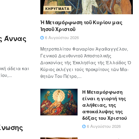
ΚΗΡΎΓΜΑΤΑ
Ἡ Μεταμόρφωση τοῦ Κυρίου μας
Ἰησοῦ Χριστοῦ
ς Άννας
6 Αυγούστου 2026
Μητροπολίτου Φαναρίου Ἀγαθαγγέλου,
Γενικοῦ Διευθυντοῦ Ἀποστολικῆς
Διακονίας τῆς Ἐκκλησίας τῆς Ἑλλάδος Ὁ
ική άδεια και
Κύ­ρι­ος ἐκλέγει τούς προ­κρί­τους τῶν Μα­
ου,...
θη­τῶν Του Πέ­τρο,...
Η Μεταμόρφωση
είναι η γιορτή της
αλήθειας, της
αποκάλυψης της
δόξας του Χριστού
είνωσης
6 Αυγούστου 2026