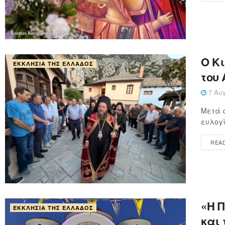
Ο Κ
ΕΚΚΛΗΣΊΑ ΤΗΣ ΕΛΛΆΔΟΣ
του
7 Αυγ
Μετά α
ευλογί
REA
«Η 
ΕΚΚΛΗΣΊΑ ΤΗΣ ΕΛΛΆΔΟΣ
και 