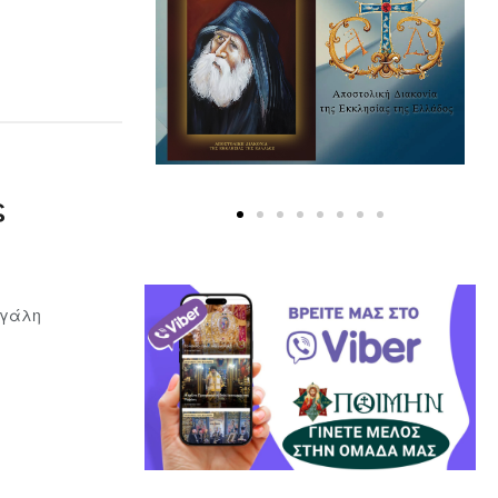
ς
εγάλη