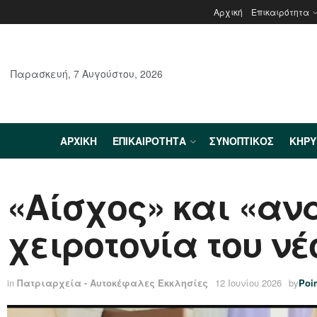
Αρχική
Επικαιρότητα
Παρασκευή, 7 Αυγούστου, 2026
ΑΡΧΙΚΉ
ΕΠΙΚΑΙΡΌΤΗΤΑ
ΣΥΝΟΠΤΙΚΌΣ
ΚΗΡ
«Αίσχος» και «ανά
χειροτονία του ν
in
Πατριαρχεία - Αυτοκέφαλες Εκκλησίες
12 Ιουνίου 2026
by
Poi