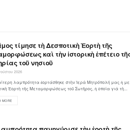
μος τίμησε τὴ Δεσποτικὴ Ἑορτὴ τῆς
μορφώσεως καὶ τὴν ἱστορικὴ ἐπέτειο τῆ
ηρίας τοῦ νησιοῦ
ούστου 2026
αίτερη λαμπρότητα ἑορτάσθηκε στὴν Ἱερὰ Μητρόπολή μας ἡ μ
ικὴ Ἑορτὴ τῆς Μεταμορφώσεως τοῦ Σωτῆρος, ἡ ὁποία γιὰ τὴ...
D MORE
λαμπρότητα πανηγύρισε τὴν ἑορτὴ τῆς