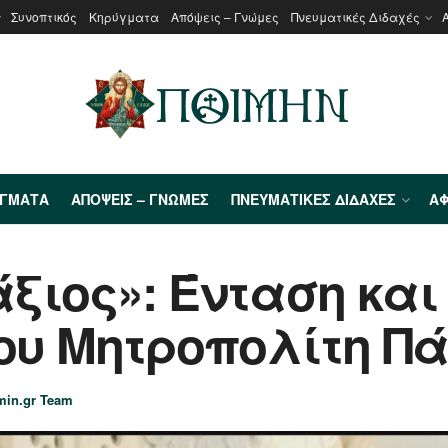
Συνοπτικός
Κηρύγματα
Απόψεις – Γνώμες
Πνευματικές Διδαχές
ΎΓΜΑΤΑ
ΑΠΌΨΕΙΣ – ΓΝΏΜΕΣ
ΠΝΕΥΜΑΤΙΚΈΣ ΔΙΔΑΧΈΣ
ΑΦ
ξιος»: Ένταση και
έου Μητροπολίτη Π
min.gr Team