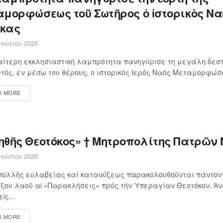
αμορφώσεως τοῦ Σωτῆρος ὁ ἱστορικὸς Να
κας
ούστου 2026
αίτερη εκκλησιαστική λαμπρότητα πανηγύρισε τη μεγάλη δεσπ
τός, εν μέσω του θέρους, ο ιστορικός Ιερός Ναός Μεταμορφώσε
D MORE
ηθῆς Θεοτόκος» † Μητροπολίτης Πατρῶν 
ούστου 2026
πολλῆς εὐλαβείας καί κατανύξεως παρακολουθοῦνται πάντοντ
ξου λαοῦ αἱ «Παρακλήσεις» πρός τήν Ὑπεραγίαν Θεοτόκον. Ἀ
ἰς...
D MORE