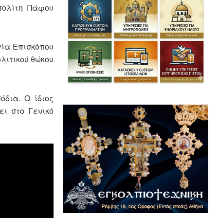
πολίτη Πάφου
γία Επισκόπου
ολιτικού θώκου
δια. Ο ίδιος
ι στο Γενικό