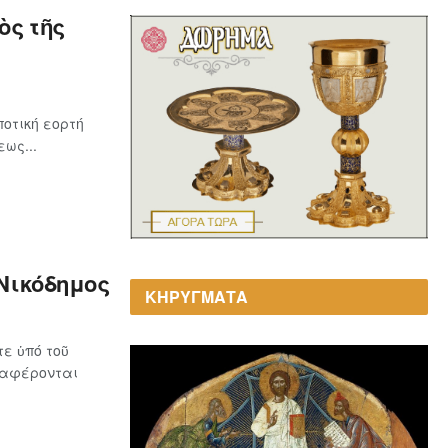
ὸς τῆς
οτική εορτή
ως...
Νικόδημος
ΚΗΡΥΓΜΑΤΑ
ε ὑπό τοῦ
ναφέρονται