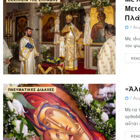
Μετ
Πλά
7 Αυγ
Με ιδι
του φω
REA
«Ἀλ
ΠΝΕΥΜΑΤΙΚΈΣ ΔΙΔΑΧΈΣ
7 Αυγ
Μετά 
ὀρθοδό
αὗται ε
REA