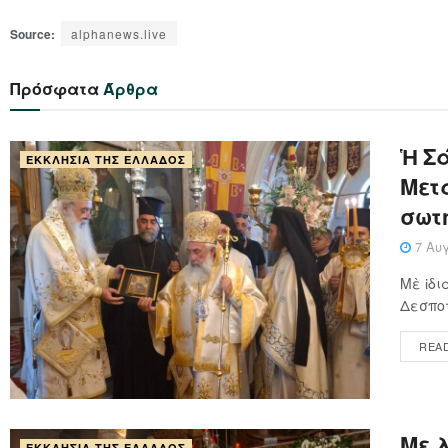
Source:
alphanews.live
Πρόσφατα
Άρθρα
Ἡ Σά
ΕΚΚΛΗΣΊΑ ΤΗΣ ΕΛΛΆΔΟΣ
Μετα
σωτ
7 Αυγ
Μὲ ἰδι
Δεσποτ
REA
Με 
ΕΚΚΛΗΣΊΑ ΤΗΣ ΕΛΛΆΔΟΣ