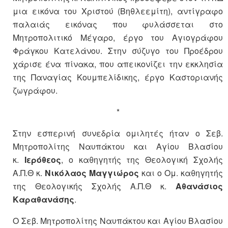
μια εικόνα του Χριστού (Βηθλεεμίτη), αντίγραφο
παλαιάς εικόνας που φυλάσσεται στο
Μητροπολιτικό Μέγαρο, έργο του Αγιογράφου
Φράγκου Κατελάνου. Στην σύζυγο του Προέδρου
χάρισε ένα πίνακα, που απεικονίζει την εκκλησία
της Παναγίας Κουμπελίδικης, έργο Καστοριανής
ζωγράφου.
*
Στην εσπερινή συνεδρία ομιλητές ήταν ο Σεβ.
Μητροπολίτης Ναυπάκτου και Αγίου Βλασίου
κ.
Ιερόθεος
, ο καθηγητής της Θεολογική Σχολής
Α.Π.Θ κ.
Νικόλαος Μαγγιώρος
και ο Ομ. καθηγητής
της Θεολογικής Σχολής Α.Π.Θ κ.
Αθανάσιος
Καραθανάσης
.
Ο Σεβ. Μητροπολίτης Ναυπάκτου και Αγίου Βλασίου