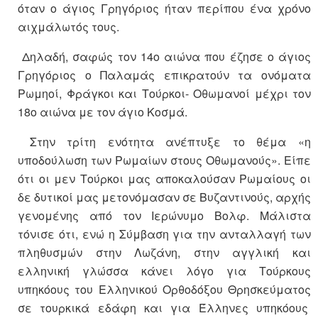
όταν ο άγιος Γρηγόριος ήταν περίπου ένα χρόνο
αιχμάλωτός τους.
Δηλαδή, σαφώς τον 14ο αιώνα που έζησε ο άγιος
Γρηγόριος ο Παλαμάς επικρατούν τα ονόματα
Ρωμηοί, Φράγκοι και Τούρκοι- Οθωμανοί μέχρι τον
18ο αιώνα με τον άγιο Κοσμά.
Στην τρίτη ενότητα ανέπτυξε το θέμα «η
υποδούλωση των Ρωμαίων στους Οθωμανούς». Είπε
ότι οι μεν Τούρκοι μας αποκαλούσαν Ρωμαίους οι
δε δυτικοί μας μετονόμασαν σε Βυζαντινούς, αρχής
γενομένης από τον Ιερώνυμο Βολφ. Μάλιστα
τόνισε ότι, ενώ η Σύμβαση για την ανταλλαγή των
πληθυσμών στην Λωζάνη, στην αγγλική και
ελληνική γλώσσα κάνει λόγο για Τούρκους
υπηκόους του Ελληνικού Ορθοδόξου Θρησκεύματος
σε τουρκικά εδάφη και για Έλληνες υπηκόους