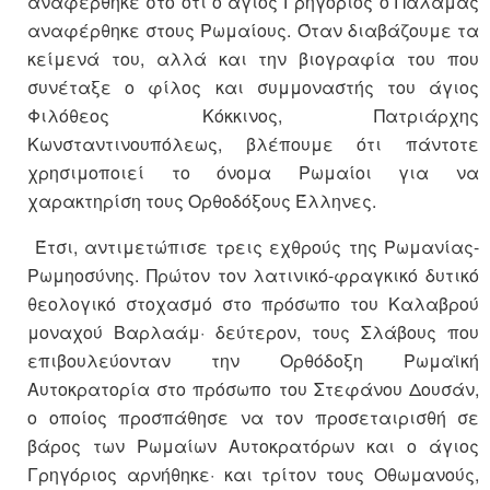
αναφέρθηκε στο ότι ο άγιος Γρηγόριος ο Παλαμάς
αναφέρθηκε στους Ρωμαίους. Όταν διαβάζουμε τα
κείμενά του, αλλά και την βιογραφία του που
συνέταξε ο φίλος και συμμοναστής του άγιος
Φιλόθεος Κόκκινος, Πατριάρχης
Κωνσταντινουπόλεως, βλέπουμε ότι πάντοτε
χρησιμοποιεί το όνομα Ρωμαίοι για να
χαρακτηρίση τους Ορθοδόξους Έλληνες.
Έτσι, αντιμετώπισε τρεις εχθρούς της Ρωμανίας-
Ρωμηοσύνης. Πρώτον τον λατινικό-φραγκικό δυτικό
θεολογικό στοχασμό στο πρόσωπο του Καλαβρού
μοναχού Βαρλαάμ· δεύτερον, τους Σλάβους που
επιβουλεύονταν την Ορθόδοξη Ρωμαϊκή
Αυτοκρατορία στο πρόσωπο του Στεφάνου Δουσάν,
ο οποίος προσπάθησε να τον προσεταιρισθή σε
βάρος των Ρωμαίων Αυτοκρατόρων και ο άγιος
Γρηγόριος αρνήθηκε· και τρίτον τους Οθωμανούς,