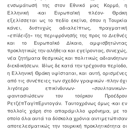
ενσωμάτωσή της στον Εθνικό μας Κορμό, η
Ελληνική -και Ευρωπαϊκή πλέον- Θράκη
εξελίσσεται ως το πεδίο εκείνο, όπου η Τουρκία
κάνει, δυστυχώς αδιαλείπτως, πραγματική
«
επίδειξη
» της περιφρόνησής της προς το Διεθνές
και το Ευρωπαϊκό Δίκαιο, αμφισβητώντας
προκλητικώς την αλήθεια και εγείροντας, συνεχώς,
νέα ζητήματα θεσμικώς και πολιτικώς αδιανόητων
διεκδικήσεων. Ιδίως δε κατά την τρέχουσα περίοδο,
η Ελληνική Θράκη υφίσταται, και αυτή, ορισμένες
από τις συνέπειες των σχεδόν γραφικών -πλην όχι
λιγότερο επικίνδυνων- «
σουλτανικών
»
φαντασιώσεων του τούρκου Προέδρου
ΡετζέπΤαγίπΕρντογάν. Ταυτοχρόνως όμως -και εν
πολλοίς χάρη στο απαράμιλλο φρόνημα, με το
οποίο όλα αυτά τα δύσκολα χρόνια αντιμετώπισαν
αποτελεσματικώς την τουρκική προκλητικότητα οι