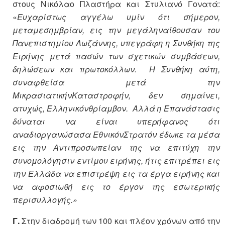
στους Νικόλαο Πλαστήρα και Στυλιανό Γονατά:
«
Ευχαρίστως αγγέλω υμίν ότι σήμερον,
μεταμεσημβρίαν, εις την μεγάληναίθουσαν του
Πανεπιστημίου Λωζάννης, υπεγράφη η Συνθήκη της
Ειρήνης μετά πασών των σχετικών συμβάσεων,
δηλώσεων και πρωτοκόλλων. Η Συνθήκη αύτη,
συναφθείσα μετά την
ΜικρασιατικήνΚαταστροφήν, δεν σημαίνει,
ατυχώς, Ελληνικόνθρίαμβον. Αλλά η Επανάστασις
δύναται να είναι υπερήφανος ότι
αναδιοργανώσασα ΕθνικόνΣτρατόν έδωκε τα μέσα
εις την Αντιπροσωπείαν της να επιτύχη την
συνομολόγησιν εντίμου ειρήνης, ήτις επιτρέπει εις
την Ελλάδα να επιστρέψη εις τα έργα ειρήνης και
να αφοσιωθή εις το έργον της εσωτερικής
περισυλλογής.»
Γ.
Στην διαδρομή των 100 και πλέον χρόνων από την