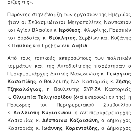
ρίζες της».
Παρόντες στην έναρξη των εργασιών της Ημερίδος
ήταν οι Σεβασμιώτατοι Μητροπολίτες Ναυπάκτου
και Αγίου Βλασίου κ.
Ιερόθεος
, Φλωρίνης, Πρεσπών
και Εορδαίας κ.
Θεόκλητος
, Σερβίων και Κοζάνης
κ.
Παύλος
και Γρεβενῶν κ.
Δαβίδ
.
Από τους τοπικούς εκπροσώπους των πολιτικών
κομμάτων και της Αυτοδιοίκησης παρέστησαν ο
Περιφερειάρχης Δυτικής Μακεδονίας κ.
Γεώργιος
Κασαπίδης
, ο Βουλευτής Ν.Δ. Καστοριάς κ.
Ζήσης
Τζηκαλάγιας
, η Βουλευτής ΣΥΡΙΖΑ Καστοριάς
κ.
Ολυμπία Τελιγιορίδου
(
διά εκπροσώπου της), η
Πρόεδρος του Περιφερειακού Συμβουλίου
κ.
Καλλιόπη Κυριακίδου
, η Αντιπεριφερειάρχης
Καστορίας κ.
Δέσποινα Κοζατσάνη
, ο Δήμαρχος
Καστοριάς κ.
Ιωάννης Κορεντσίδης
, ο Δήμαρχος