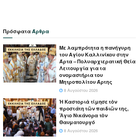
Πρόσφατα
Άρθρα
Με λαμπρότητα η πανήγυρη
ΕΚΚΛΗΣΊΑ ΤΗΣ ΕΛΛΆΔΟΣ
του Αγίου Καλλινίκου στην
Άρτα – Πολυαρχιερατική Θεία
Λειτουργία για τα
ονομαστήρια του
Μητροπολίτου Άρτης
8 Αυγούστου 2026
Ἡ Καστοριὰ τίμησε τὸν
ΕΚΚΛΗΣΊΑ ΤΗΣ ΕΛΛΆΔΟΣ
προστάτη τῶν παιδιῶν της,
Ἅγιο Νικάνορα τὸν
Θαυματουργό
8 Αυγούστου 2026