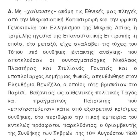
Α.
Με «
χαίνουσες»
ακόμη τις Εθνικές μας πληγές
από την Μικρασιατική Καταστροφή και την φρικτή
Γενοκτονία του Ελληνισμού της Μικράς Ασίας, η
τριμελής ηγεσία της Επαναστατικής Επιτροπής -η
οποία, στο μεταξύ, είχε αναλάβει τις τύχες του
Τόπου υπό συνθήκες έκτακτης ανάγκης- που
αποτελούσαν οι συνταγματάρχες Νικόλαος
Πλαστήρας και Στυλιανός Γονατάς και ο
υποπλοίαρχος Δημήτριος Φωκάς, απευθύνθηκε στον
Ελευθέριο Βενιζέλο, ο οποίος τότε βρισκόταν στο
Παρίσι. Βάζοντας, ως αυθεντικός πολιτικός Ταγός
και πραγματικός Πατριώτης που
«
επιστρατεύεται»
κάτω από εξαιρετικά κρίσιμες
συνθήκες, στο περιθώριο την πικρή εμπειρία του
εντελώς πρόσφατου παρελθόντος, ο θριαμβευτής
της Συνθήκης των Σεβρών της 10
Αυγούστου 1920
ης