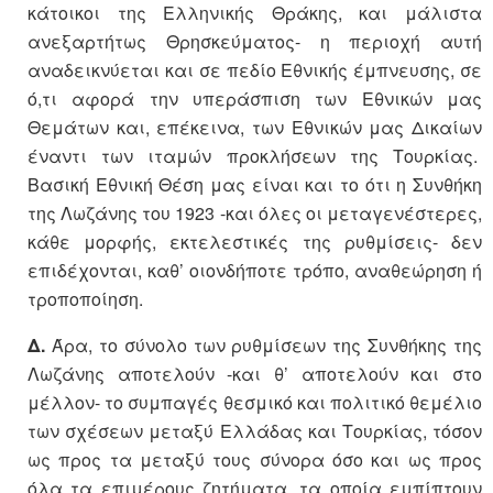
κάτοικοι της Ελληνικής Θράκης, και μάλιστα
ανεξαρτήτως Θρησκεύματος- η περιοχή αυτή
αναδεικνύεται και σε πεδίο Εθνικής έμπνευσης, σε
ό,τι αφορά την υπεράσπιση των Εθνικών μας
Θεμάτων και, επέκεινα, των Εθνικών μας Δικαίων
έναντι των ιταμών προκλήσεων της Τουρκίας.
Βασική Εθνική Θέση μας είναι και το ότι η Συνθήκη
της Λωζάνης του 1923 -και όλες οι μεταγενέστερες,
κάθε μορφής, εκτελεστικές της ρυθμίσεις- δεν
επιδέχονται, καθ’ οιονδήποτε τρόπο, αναθεώρηση ή
τροποποίηση.
Δ.
Άρα, το σύνολο των ρυθμίσεων της Συνθήκης της
Λωζάνης αποτελούν -και θ’ αποτελούν και στο
μέλλον- το συμπαγές θεσμικό και πολιτικό θεμέλιο
των σχέσεων μεταξύ Ελλάδας και Τουρκίας, τόσον
ως προς τα μεταξύ τους σύνορα όσο και ως προς
όλα τα επιμέρους ζητήματα, τα οποία εμπίπτουν