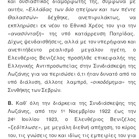
και ουσιαστικός διαμορφωτής της, σύμφωνα με
αυτήν, «
Ελλάδας των δύο ηπείρων και των πέντε
Θαλασσών
» δέχθηκε, ανεπιφυλάκτως, να
εκπληρώσει εκ νέου το Εθνικό Χρέος του για την
«
ανασύνταξη
» της υπό κατάρρευση Πατρίδας.
Δίχως ψευδαισθήσεις, αλλά με τον υπερήφανο και
ανεπιτήδευτο ρεαλισμό μεγάλου ηγέτη, ο
Ελευθέριος Βενιζέλος προσήλθε επικεφαλής της
Ελληνικής Αντιπροσωπείας στην Συνδιάσκεψη της
Λωζάνης για να περισώσει ό,τι ήταν δυνατό από το
υπό διάλυση, άλλοτε λαμπρό, «
οικοδόμημα»
της
Συνθήκης των Σεβρών.
Β.
Καθ’ όλη την διάρκεια της Συνδιάσκεψης της
Λωζάνης, από την 1
Νοεμβρίου 1922 έως την
η
24
Ιουλίου 1923, ο Ελευθέριος Βενιζέλος
η
«
ξεδίπλωσε»
, με μεγάλη διεθνή απήχηση, το κύρος
του, τις γνώσεις του και ιδίως τις εμπειρίες του για