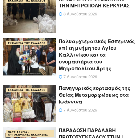
ΕΚΚΛΗΣΊΑ ΤΗΣ ΕΛΛΆΔΟΣ
ΤΗΝ ΜΗΤΡΟΠΟΛΗ ΚΕΡΚΥΡΑΣ
8 Αυγούστου 2026
Πολυαρχιερατικός Εσπερινός
ΕΚΚΛΗΣΊΑ ΤΗΣ ΕΛΛΆΔΟΣ
επί τη μνήμη του Αγίου
Καλλινίκου και τα
ονομαστήρια του
Μητροπολίτου Άρτης
7 Αυγούστου 2026
Πανηγυρικός εορτασμός της
ΕΚΚΛΗΣΊΑ ΤΗΣ ΕΛΛΆΔΟΣ
Θείας Μεταμορφώσεως στα
Ιωάννινα
7 Αυγούστου 2026
ΠΑΡΑΔΟΣΗ ΠΑΡΑΛΑΒΗ
ΠΑΤΡΙΑΡΧΕΊΑ -
ΑΥΤΟΚΈΦΑΛΕΣ ΕΚΚΛΗΣΊΕΣ
ΠΡΩΤΟΣΥΓΚΕΛΛΟΥ ΣΤΗΝ Ι.