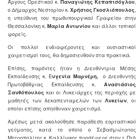
Άργους Ορεστικού κ.
Παναγιώτης Κεπαπτσόγλου
,
ο Δήμαρχος Νεστορίου κ.
Χρήστος Γκοσλιόπουλος
,
η υπεύθυνη του πρωθυπουργικού Γραφείου στην
Θεσσαλονίκη κ.
Μαρία Αντωνίου
και άλλοι τοπικοί
φορείς.
Οι πολλοί ενδιαφέροντες και ουσιαστικοί
χαιρετισμοί τους, θα δημοσιευθούν στα πρακτικά.
Επίσης, παρόντες ήταν η Διευθύντρια Μέσης
Εκπαίδευσης κ. Ε
υγενία Μαρνέρη,
ο Διευθυντής
Πρωτοβἀθμιας Εκπαίδευσης κ.
Αναστάσιος
Ξανθόπουλος
και οι Λυκειάρχες της περιοχής με
μαθητές των δεκαπενταμελών των
Λυκείων
, οι
οποίοι επίσης απηύθυναν χαιρετισμό.
Αμέσως μετά ακολούθησε παράθεση εορταστικού
γεύματος, κατά το οποίο ο Σεβασμιώτατος
Μητροπολίτης κ. Καλλίνικος προσέφερε στον τ. ΠτΔ