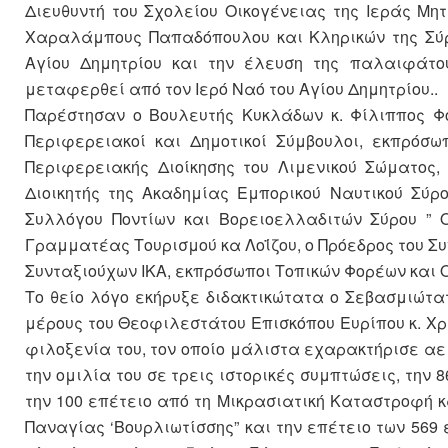
Διευθυντή του Σχολείου Οικογένειας της Ιεράς Μη
Χαραλάμπους Παπαδόπουλου και Κληρικών της Σύρο
Αγίου Δημητρίου και την έλευση της παλαιφάτου
μεταφερθεί από τον Ιερό Ναό του Αγίου Δημητρίου..
Παρέστησαν ο Βουλευτής Κυκλάδων κ. Φίλιππος Φ
Περιφερειακοί και Δημοτικοί Σύμβουλοι, εκπρόσω
Περιφερειακής Διοίκησης του Λιμενικού Σώματος,
Διοικητής της Ακαδημίας Εμπορικού Ναυτικού Σύρ
Συλλόγου Ποντίων και Βορειοελλαδιτών Σύρου ” 
Γραμματέας Τουρισμού κα Λοΐζου, ο Πρόεδρος του 
Συνταξιούχων ΙΚΑ, εκπρόσωποι Τοπικών Φορέων και
Το θείο λόγο εκήρυξε διδακτικώτατα ο Σεβασμιώτα
μέρους του Θεοφιλεστάτου Επισκόπου Ευρίπου κ. Χρυ
φιλοξενία του, τον οποίο μάλιστα εχαρακτήρισε αε
την ομιλία του σε τρεις ιστορικές συμπτώσεις, την 
την 100 επέτειο από τη Μικρασιατική Καταστροφή κα
Παναγίας ‘Βουρλιωτίσσης” και την επέτειο των 569