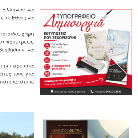
ν Ελλήνων να
ε το Έθνος να
Πατρίδα, χάρη
και προέτρεψε
βοηθήσουν να
 την παρουσία
άτες τους για
ιστούς, στους