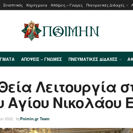
Συνοπτικός
Κηρύγματα
Απόψεις – Γνώμες
Πνευματικές Διδαχές
ΎΓΜΑΤΑ
ΑΠΌΨΕΙΣ – ΓΝΏΜΕΣ
ΠΝΕΥΜΑΤΙΚΈΣ ΔΙΔΑΧΈΣ
ΑΦ
Θεία Λειτουργία στ
υ Αγίου Νικολάου
ου 2022
by
Poimin.gr Team