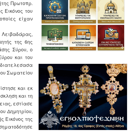
ήτης Πρωτοπρ.
ς Εικόνος του
οποίες είχαν
 Λειβαδάρας,
κητής της 6ης
άσης Σύρου, ο
Σύρου και του
 διατελεσασα
του Σωματείου
ίστησε και εκ
σκληση και τη
ειας, εστίασε
ίου Δημητρίου,
ς Εικόνος της
 σηματοδότησε