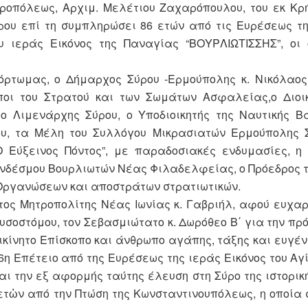
τροπόλεως, Αρχιμ. Μελέτιου Ζαχαρόπουλου, του εκ Κρ
υ επί τη συμπληρώσει 86 ετών από τις Ευρέσεως τη
 ιεράς Εικόνος της Παναγίας “ΒΟΥΡΛΙΩΤΙΣΣΗΣ”, οι 
όρτωμας, ο Δήμαρχος Σύρου -Ερμούπολης κ. Νικόλαος
ποι του Στρατού και των Σωμάτων Ασφαλείας,ο Διοι
 ο Λιμενάρχης Σύρου, ο Υποδιοικητής της Ναυτικής Β
ου, τα Μέλη του Συλλόγου Μικρασιατών Ερμούπολης 
Ο Εύξεινος Πόντος”, με παραδοσιακές ενδυμασίες, η
Συνδέσμου Βουρλιωτών Νέας Φιλαδελφείας, ο Πρόεδρος 
 Οργανώσεων και αποστράτων στρατιωτικών.
τος Μητροπολίτης Νέας Ιωνίας κ. Γαβριήλ, αφού ευχαρ
σοστόμου, τον Σεβασμιώτατο κ. Δωρόθεο Β΄ για την πρό
ικίνητο Επίσκοπο και άνθρωπο αγάπης, τάξης και ευγέν
86η Επέτειο από της Ευρέσεως της ιεράς Εικόνος του Αγ
ι την εξ αφορμής ταύτης έλευση στη Σύρο της ιστορική
 ετὠν από την Πτώση της Κωνσταντινουπόλεως, η οποία