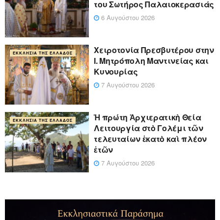
του Σωτήρος Παλαιοκερασιάς
6 Αυγούστου 2026
Xειροτονία Πρεσβυτέρου στην
ΕΚΚΛΗΣΊΑ ΤΗΣ ΕΛΛΆΔΟΣ
Ι. Μητρόπολη Μαντινείας και
Κυνουρίας
7 Αυγούστου 2026
Ἡ πρώτη Ἀρχιερατικὴ Θεία
ΕΚΚΛΗΣΊΑ ΤΗΣ ΕΛΛΆΔΟΣ
Λειτουργία στὸ Γολέμι τῶν
τελευταίων ἑκατὸ καὶ πλέον
ἐτῶν
7 Αυγούστου 2026