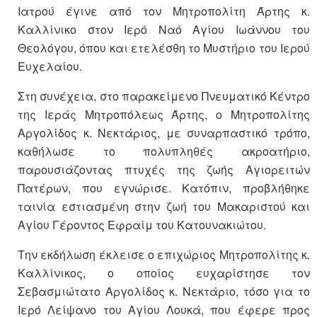
Ιατρού έγινε από τον Μητροπολίτη Άρτης κ.
Καλλίνικο στον Ιερό Ναό Αγίου Ιωάννου του
Θεολόγου, όπου και ετελέσθη το Μυστήριο του Ιερού
Ευχελαίου.
Στη συνέχεια, στο παρακείμενο Πνευματικό Κέντρο
της Ιεράς Μητροπόλεως Άρτης, ο Μητροπολίτης
Αργολίδος κ. Νεκτάριος, με συναρπαστικό τρόπο,
καθήλωσε το πολυπληθές ακροατήριο,
παρουσιάζοντας πτυχές της ζωής Αγιορειτών
Πατέρων, που εγνώρισε. Κατόπιν, προβλήθηκε
ταινία εστιασμένη στην ζωή του Μακαριστού και
Αγίου Γέροντος Εφραίμ του Κατουνακιώτου.
Την εκδήλωση έκλεισε ο επιχώριος Μητροπολίτης κ.
Καλλίνικος, ο οποίος ευχαρίστησε τον
Σεβασμιώτατο Αργολίδος κ. Νεκτάριο, τόσο για το
Ιερό Λείψανο του Αγίου Λουκά, που έφερε προς