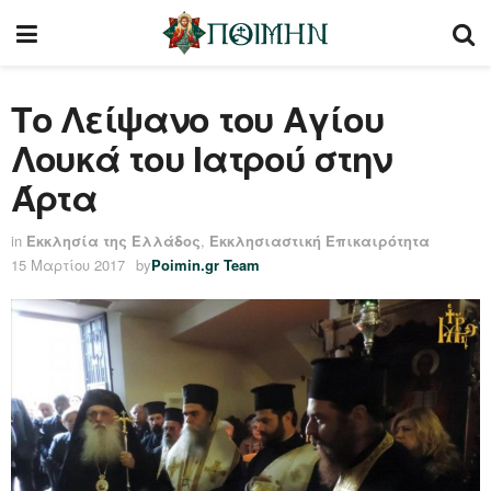
Το Λείψανο του Αγίου
Λουκά του Ιατρού στην
Άρτα
in
Εκκλησία της Ελλάδος
,
Εκκλησιαστική Επικαιρότητα
15 Μαρτίου 2017
by
Poimin.gr Team