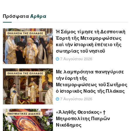
Πρόσφατα
Άρθρα
Ἡ Σάμος τίμησε τὴ Δεσποτικὴ
ΕΚΚΛΗΣΊΑ ΤΗΣ ΕΛΛΆΔΟΣ
Ἑορτὴ τῆς Μεταμορφώσεως
καὶ τὴν ἱστορικὴ ἐπέτειο τῆς
σωτηρίας τοῦ νησιοῦ
7 Αυγούστου 2026
Με λαμπρότητα πανηγύρισε
ΕΚΚΛΗΣΊΑ ΤΗΣ ΕΛΛΆΔΟΣ
τὴν ἑορτὴ τῆς
Μεταμορφώσεως τοῦ Σωτῆρος
ὁ ἱστορικὸς Ναὸς τῆς Πλάκας
7 Αυγούστου 2026
«Ἀληθῆς Θεοτόκος» †
ΠΝΕΥΜΑΤΙΚΈΣ ΔΙΔΑΧΈΣ
Μητροπολίτης Πατρῶν
Νικόδημος