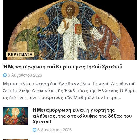
ΚΗΡΎΓΜΑΤΑ
Ἡ Μεταμόρφωση τοῦ Κυρίου μας Ἰησοῦ Χριστοῦ
6 Αυγούστου 2026
Μητροπολίτου Φαναρίου Ἀγαθαγγέλου, Γενικοῦ Διευθυντοῦ
Ἀποστολικῆς Διακονίας τῆς Ἐκκλησίας τῆς Ἑλλάδος Ὁ Κύ­ρι­
ος ἐκλέγει τούς προ­κρί­τους τῶν Μα­θη­τῶν Του Πέ­τρο,...
Η Μεταμόρφωση είναι η γιορτή της
αλήθειας, της αποκάλυψης της δόξας του
Χριστού
6 Αυγούστου 2026