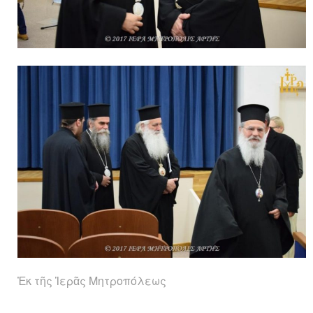
Ἐκ τῆς Ἱερᾶς Μητροπόλεως