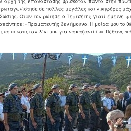
την αρχή της επανάστασης βρισκόταν πάντα στην πρώ
ι πρωταγωνίστησε σε πολλές μεγάλες και νικηφόρες μάχ
-Σώστης. Όταν τον ρώτησε ο Τερτσέτης γιατί έμεινε φ
απάντησε: «Πραματευτής δεν ήμουνα. Η μοίρα μου το θ
εια το καπετανιλίκι μου για να καζαντίσω». Πέθανε π