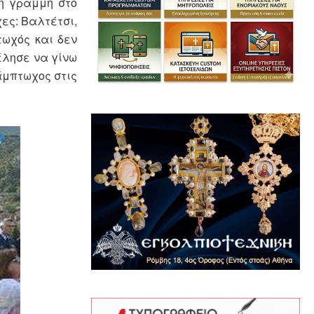
τη γραμμή στο
ες: Βαλτέτσι,
τωχός και δεν
έλησε να γίνω
άμπτωχος στις