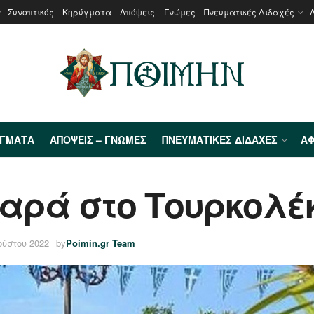
Συνοπτικός
Κηρύγματα
Απόψεις – Γνώμες
Πνευματικές Διδαχές
ΎΓΜΑΤΑ
ΑΠΌΨΕΙΣ – ΓΝΏΜΕΣ
ΠΝΕΥΜΑΤΙΚΈΣ ΔΙΔΑΧΈΣ
ΑΦ
ταρά στο Τουρκολ
ούστου 2022
by
Poimin.gr Team