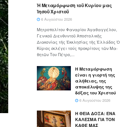
Ἡ Μεταμόρφωση τοῦ Κυρίου μας
Ἰησοῦ Χριστοῦ
6 Αυγούστου 2026
Μητροπολίτου Φαναρίου Ἀγαθαγγέλου,
Γενικοῦ Διευθυντοῦ Ἀποστολικῆς
Διακονίας τῆς Ἐκκλησίας τῆς Ἑλλάδος Ὁ
Κύ­ρι­ος ἐκλέγει τούς προ­κρί­τους τῶν Μα­
θη­τῶν Του Πέ­τρο,...
Η Μεταμόρφωση
είναι η γιορτή της
αλήθειας, της
αποκάλυψης της
δόξας του Χριστού
6 Αυγούστου 2026
Η ΘΕΙΑ ΔΟΞΑ: ΈΝΑ
ΚΑΛΕΣΜΑ ΓΙΑ ΤΟΝ
ΚΑΘΕ ΜΑΣ