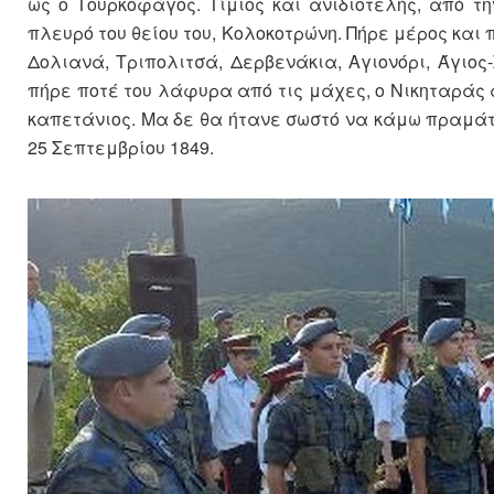
ως ο Τουρκοφάγος. Τίμιος και ανιδιοτελής, από 
πλευρό του θείου του, Κολοκοτρώνη. Πήρε μέρος κα
Δολιανά, Τριπολιτσά, Δερβενάκια, Αγιονόρι, Άγιος
πήρε ποτέ του λάφυρα από τις μάχες, ο Νικηταράς 
καπετάνιος. Μα δε θα ήτανε σωστό να κάμω πραμάτ
25 Σεπτεμβρίου 1849.