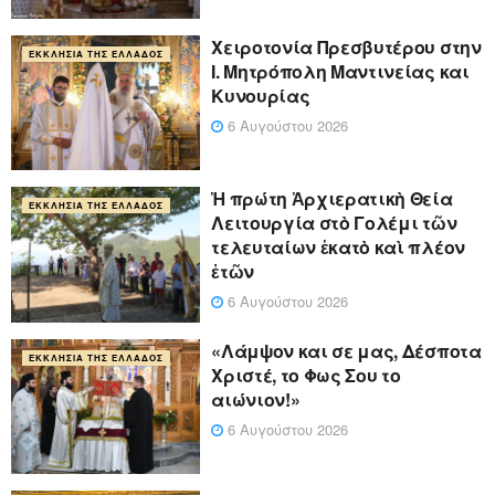
Xειροτονία Πρεσβυτέρου στην
ΕΚΚΛΗΣΊΑ ΤΗΣ ΕΛΛΆΔΟΣ
Ι. Μητρόπολη Μαντινείας και
Κυνουρίας
6 Αυγούστου 2026
Ἡ πρώτη Ἀρχιερατικὴ Θεία
ΕΚΚΛΗΣΊΑ ΤΗΣ ΕΛΛΆΔΟΣ
Λειτουργία στὸ Γολέμι τῶν
τελευταίων ἑκατὸ καὶ πλέον
ἐτῶν
6 Αυγούστου 2026
«Λάμψον και σε μας, Δέσποτα
ΕΚΚΛΗΣΊΑ ΤΗΣ ΕΛΛΆΔΟΣ
Χριστέ, το Φως Σου το
αιώνιον!»
6 Αυγούστου 2026