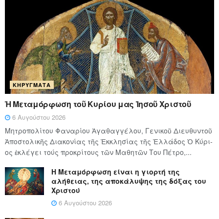
ΚΗΡΎΓΜΑΤΑ
Ἡ Μεταμόρφωση τοῦ Κυρίου μας Ἰησοῦ Χριστοῦ
6 Αυγούστου 2026
Μητροπολίτου Φαναρίου Ἀγαθαγγέλου, Γενικοῦ Διευθυντοῦ
Ἀποστολικῆς Διακονίας τῆς Ἐκκλησίας τῆς Ἑλλάδος Ὁ Κύ­ρι­
ος ἐκλέγει τούς προ­κρί­τους τῶν Μα­θη­τῶν Του Πέ­τρο,...
Η Μεταμόρφωση είναι η γιορτή της
αλήθειας, της αποκάλυψης της δόξας του
Χριστού
6 Αυγούστου 2026