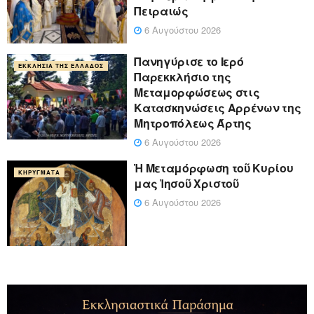
Πειραιώς
6 Αυγούστου 2026
Πανηγύρισε το Ιερό
ΕΚΚΛΗΣΊΑ ΤΗΣ ΕΛΛΆΔΟΣ
Παρεκκλήσιο της
Μεταμορφώσεως στις
Κατασκηνώσεις Αρρένων της
Μητροπόλεως Άρτης
6 Αυγούστου 2026
Ἡ Μεταμόρφωση τοῦ Κυρίου
ΚΗΡΎΓΜΑΤΑ
μας Ἰησοῦ Χριστοῦ
6 Αυγούστου 2026