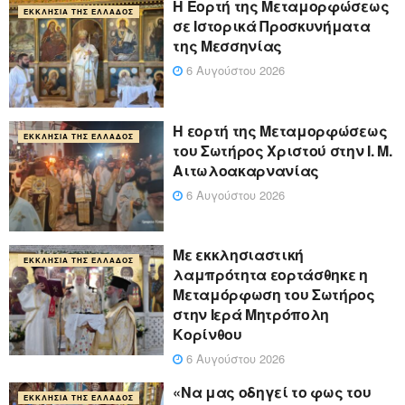
Η Εορτή της Μεταμορφώσεως
ΕΚΚΛΗΣΊΑ ΤΗΣ ΕΛΛΆΔΟΣ
σε Ιστορικά Προσκυνήματα
της Μεσσηνίας
6 Αυγούστου 2026
Η εορτή της Μεταμορφώσεως
ΕΚΚΛΗΣΊΑ ΤΗΣ ΕΛΛΆΔΟΣ
του Σωτήρος Χριστού στην Ι. Μ.
Αιτωλοακαρνανίας
6 Αυγούστου 2026
Με εκκλησιαστική
ΕΚΚΛΗΣΊΑ ΤΗΣ ΕΛΛΆΔΟΣ
λαμπρότητα εορτάσθηκε η
Μεταμόρφωση του Σωτήρος
στην Ιερά Μητρόπολη
Κορίνθου
6 Αυγούστου 2026
«Να μας οδηγεί το φως του
ΕΚΚΛΗΣΊΑ ΤΗΣ ΕΛΛΆΔΟΣ