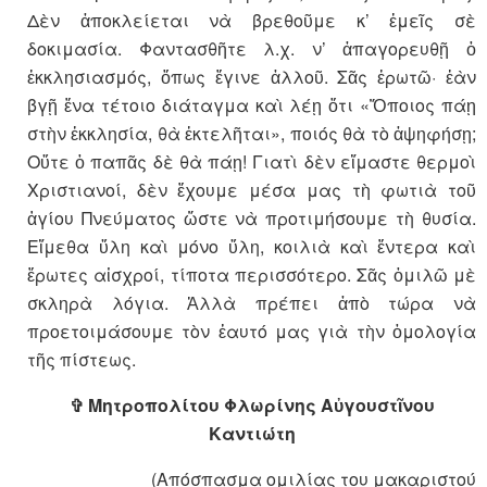
Δὲν ἀποκλείεται νὰ βρεθοῦμε κ’ ἐμεῖς σὲ
δοκιμασία. Φαντασθῆτε λ.χ. ν’ ἀπαγορευθῇ ὁ
ἐκκλησιασμός, ὅπως ἔγινε ἀλλοῦ. Σᾶς ἐρωτῶ· ἐὰν
βγῇ ἕνα τέτοιο διάταγμα καὶ λέῃ ὅτι «Ὅποιος πάῃ
στὴν ἐκκλησία, θὰ ἐκτελῆται», ποιός θὰ τὸ ἀψηφήσῃ;
Οὔτε ὁ παπᾶς δὲ θὰ πάῃ! Γιατὶ δὲν εἴμαστε θερμοὶ
Χριστιανοί, δὲν ἔχουμε μέσα μας τὴ φωτιὰ τοῦ
ἁγίου Πνεύματος ὥστε νὰ προτιμήσουμε τὴ θυσία.
Εἴμεθα ὕλη καὶ μόνο ὕλη, κοιλιὰ καὶ ἔντερα καὶ
ἔρωτες αἰσχροί, τίποτα περισσότερο. Σᾶς ὁμιλῶ μὲ
σκληρὰ λόγια. Ἀλλὰ πρέπει ἀπὸ τώρα νὰ
προετοιμάσουμε τὸν ἑαυτό μας γιὰ τὴν ὁμολογία
τῆς πίστεως.
✞ Μητροπολίτου Φλωρίνης Αὐγουστῖνου
Καντιώτη
(Απόσπασμα ομιλίας του μακαριστού