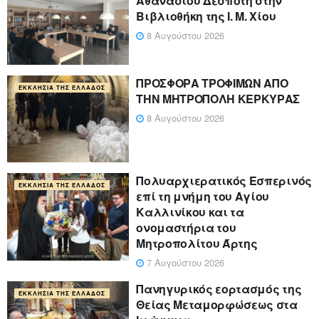
Αθανασίου Δεσπότη στην
Βιβλιοθήκη της Ι. Μ. Χίου
8 Αυγούστου 2026
ΠΡΟΣΦΟΡΑ ΤΡΟΦΙΜΩΝ ΑΠΟ
ΕΚΚΛΗΣΊΑ ΤΗΣ ΕΛΛΆΔΟΣ
ΤΗΝ ΜΗΤΡΟΠΟΛΗ ΚΕΡΚΥΡΑΣ
8 Αυγούστου 2026
Πολυαρχιερατικός Εσπερινός
ΕΚΚΛΗΣΊΑ ΤΗΣ ΕΛΛΆΔΟΣ
επί τη μνήμη του Αγίου
Καλλινίκου και τα
ονομαστήρια του
Μητροπολίτου Άρτης
7 Αυγούστου 2026
Πανηγυρικός εορτασμός της
ΕΚΚΛΗΣΊΑ ΤΗΣ ΕΛΛΆΔΟΣ
Θείας Μεταμορφώσεως στα