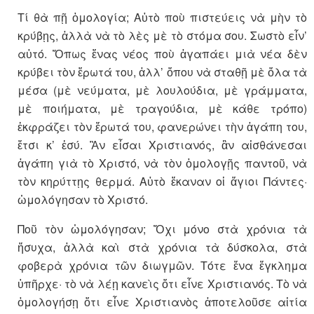
Τί θὰ πῇ ὁμολογία; Αὐτὸ ποὺ πιστεύεις νὰ μὴν τὸ
κρύβῃς, ἀλλὰ νὰ τὸ λὲς μὲ τὸ στόμα σου. Σωστὸ εἶν’
αὐτό. Ὅπως ἕνας νέος ποὺ ἀγαπάει μιὰ νέα δὲν
κρύβει τὸν ἔρωτά του, ἀλλ’ ὅπου νὰ σταθῇ μὲ ὅλα τὰ
μέσα (μὲ νεύματα, μὲ λουλούδια, μὲ γράμματα,
μὲ ποιήματα, μὲ τραγούδια, μὲ κάθε τρόπο)
ἐκφράζει τὸν ἔρωτά του, φανερώνει τὴν ἀγάπη του,
ἔτσι κ’ ἐσύ. Ἂν εἶσαι Χριστιανός, ἂν αἰσθάνεσαι
ἀγάπη γιὰ τὸ Χριστό, νὰ τὸν ὁμολογῇς παντοῦ, νὰ
τὸν κηρύττῃς θερμά. Αὐτὸ ἔκαναν οἱ ἅγιοι Πάντες·
ὡμολόγησαν τὸ Χριστό.
Ποῦ τὸν ὡμολόγησαν; Ὄχι μόνο στὰ χρόνια τὰ
ἥσυχα, ἀλλὰ καὶ στὰ χρόνια τὰ δύσκολα, στὰ
φοβερὰ χρόνια τῶν διωγμῶν. Τότε ἕνα ἔγκλημα
ὑπῆρχε· τὸ νὰ λέῃ κανεὶς ὅτι εἶνε Χριστιανός. Τὸ νὰ
ὁμολογήσῃ ὅτι εἶνε Χριστιανὸς ἀποτελοῦσε αἰτία