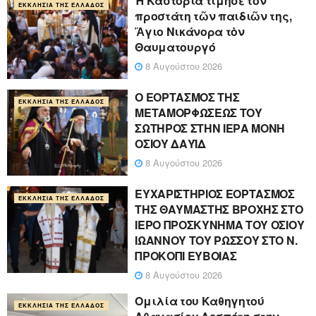
Ἡ Καστοριὰ τίμησε τὸν
ΕΚΚΛΗΣΊΑ ΤΗΣ ΕΛΛΆΔΟΣ
προστάτη τῶν παιδιῶν της,
Ἅγιο Νικάνορα τὸν
Θαυματουργό
8 Αυγούστου 2026
Ο ΕΟΡΤΑΣΜΟΣ ΤΗΣ
ΕΚΚΛΗΣΊΑ ΤΗΣ ΕΛΛΆΔΟΣ
ΜΕΤΑΜΟΡΦΩΣΕΩΣ ΤΟΥ
ΣΩΤΗΡΟΣ ΣΤΗΝ ΙΕΡΑ ΜΟΝΗ
ΟΣΙΟΥ ΔΑΥΪΔ
8 Αυγούστου 2026
ΕΥΧΑΡΙΣΤΗΡΙΟΣ ΕΟΡΤΑΣΜΟΣ
ΕΚΚΛΗΣΊΑ ΤΗΣ ΕΛΛΆΔΟΣ
ΤΗΣ ΘΑΥΜΑΣΤΗΣ ΒΡΟΧΗΣ ΣΤΟ
ΙΕΡΟ ΠΡΟΣΚΥΝΗΜΑ ΤΟΥ ΟΣΙΟΥ
ΙΩΑΝΝΟΥ ΤΟΥ ΡΩΣΣΟΥ ΣΤΟ Ν.
ΠΡΟΚΟΠΙ ΕΥΒΟΙΑΣ
8 Αυγούστου 2026
Ομιλία του Καθηγητού
ΕΚΚΛΗΣΊΑ ΤΗΣ ΕΛΛΆΔΟΣ