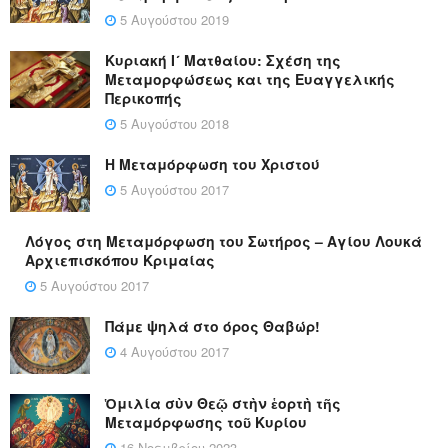
5 Αυγούστου 2019
Κυριακή Ι´ Ματθαίου: Σχέση της
Μεταμορφώσεως και της Ευαγγελικής
Περικοπής
5 Αυγούστου 2018
Η Μεταμόρφωση του Χριστού
5 Αυγούστου 2017
Λόγος στη Μεταμόρφωση του Σωτήρος – Αγίου Λουκά
Αρχιεπισκόπου Κριμαίας
5 Αυγούστου 2017
Πάμε ψηλά στο όρος Θαβώρ!
4 Αυγούστου 2017
Ὁμιλία σὺν Θεῷ στὴν ἑορτὴ τῆς
Μεταμόρφωσης τοῦ Κυρίου
16 Νοεμβρίου 2023