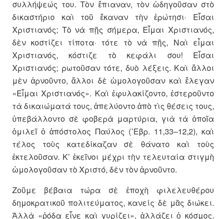
συλλήψεώς του. Τὸν ἔπιαναν, τὸν ὡδηγοῦσαν στὸ
δικαστήριο καὶ τοῦ ἔκαναν τὴν ἐρώτησι· Εἶσαι
Χριστιανός; Τὸ νὰ πῇς σήμερα, Εἶμαι Χριστιανός,
δὲν κοστίζει τίποτα· τότε τὸ νὰ πῇς, Ναὶ εἶμαι
Χριστιανός, κόστιζε τὸ κεφάλι σου! Εἶσαι
Χριστιανός; ρωτοῦσαν τότε, δυὸ λέξεις. Καὶ ἄλλοι
μὲν ἀρνοῦντο, ἄλλοι δὲ ὡμολογοῦσαν καὶ ἔλεγαν
«Εἶμαι Χριστιανός». Καὶ ἐφυλακίζοντο, ἐστεροῦντο
τὰ δικαιώματά τους, ἀπελύοντο ἀπὸ τὶς θέσεις τους,
ὑπεβάλλοντο σὲ φοβερὰ μαρτύρια, γιὰ τὰ ὁποῖα
ὁμιλεῖ ὁ ἀπόστολος Παύλος (῾Εβρ. 11,33–12,2), καὶ
τέλος τοὺς κατεδίκαζαν σὲ θάνατο καὶ τοὺς
ἐκτελοῦσαν. Κ’ ἐκεῖνοι μέχρι τὴν τελευταία στιγμὴ
ὡμολογοῦσαν τὸ Χριστό, δὲν τὸν ἀρνοῦντο.
Ζοῦμε βέβαια τώρα σὲ ἐποχὴ φιλελευθέρου
δημοκρατικοῦ πολιτεύματος, κανείς δὲ μᾶς διώκει.
Ἀλλὰ «ῥόδα εἶνε καὶ γυρίζει», ἀλλάζει ὁ κόσμος.