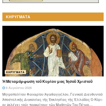
ΚΗΡΥΓΜΑΤΑ
ΚΗΡΎΓΜΑΤΑ
Ἡ Μεταμόρφωση τοῦ Κυρίου μας Ἰησοῦ Χριστοῦ
6 Αυγούστου 2026
Μητροπολίτου Φαναρίου Ἀγαθαγγέλου, Γενικοῦ Διευθυντοῦ
Ἀποστολικῆς Διακονίας τῆς Ἐκκλησίας τῆς Ἑλλάδος Ὁ Κύ­ρι­
ος ἐκλέγει τούς προ­κρί­τους τῶν Μα­θη­τῶν Του Πέ­τρο,...