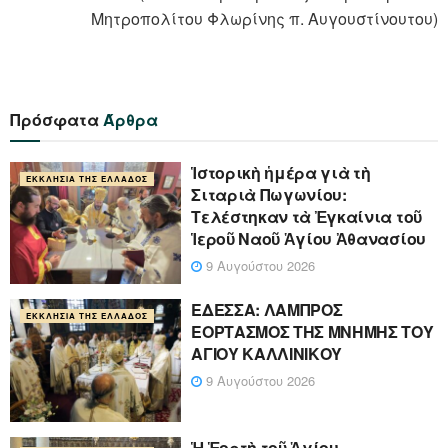
Μητροπολίτου Φλωρίνης π. Αυγουστίνουτου)
Πρόσφατα
Άρθρα
Ἱστορικὴ ἡμέρα γιὰ τὴ
ΕΚΚΛΗΣΊΑ ΤΗΣ ΕΛΛΆΔΟΣ
Σιταριὰ Πωγωνίου:
Τελέστηκαν τὰ Ἐγκαίνια τοῦ
Ἱεροῦ Ναοῦ Ἁγίου Ἀθανασίου
9 Αυγούστου 2026
ΕΔΕΣΣΑ: ΛΑΜΠΡΟΣ
ΕΚΚΛΗΣΊΑ ΤΗΣ ΕΛΛΆΔΟΣ
ΕΟΡΤΑΣΜΟΣ ΤΗΣ ΜΝΗΜΗΣ ΤΟΥ
ΑΓΙΟΥ ΚΑΛΛΙΝΙΚΟΥ
9 Αυγούστου 2026
Ἡ Ἑορτὴ τοῦ Ἁγίου