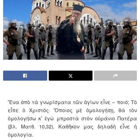
Ἕνα ἀπὸ τὰ γνωρίσματα τῶν ἁγίων εἶνε – ποιό; Τὸ
εἶπε ὁ Χριστός· Ὅποιος μὲ ὁμολογήσῃ, θὰ τὸν
ὁμολογήσω κ’ ἐγὼ μπροστὰ στὸν οὐράνιο Πατέρα
(βλ. Ματθ. 10,32). Καθῆκον μας δηλαδὴ εἶνε ἡ
ὁμολογία.