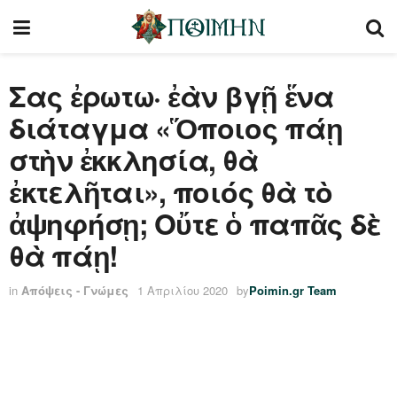
Σας ἐρωτω· ἐὰν βγῇ ἕνα
διάταγμα «Ὅποιος πάῃ
στὴν ἐκκλησία, θὰ
ἐκτελῆται», ποιός θὰ τὸ
ἀψηφήσῃ; Οὔτε ὁ παπᾶς δὲ
θὰ πάῃ!
in
Απόψεις - Γνώμες
1 Απριλίου 2020
by
Poimin.gr Team